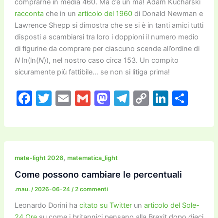
comprarne in media 460. Ma c’è un ma! Adam Kucharski
racconta
che in un
articolo del 1960
di Donald Newman e
Lawrence Shepp si dimostra che se si è in tanti amici tutti
disposti a scambiarsi tra loro i doppioni il numero medio
di figurine da comprare per ciascuno scende all’ordine di
N
ln(ln(
N
)), nel nostro caso circa 153. Un compito
sicuramente più fattibile… se non si litiga prima!
F
T
E
G
M
T
C
Li
C
a
w
m
m
a
el
o
n
o
c
itt
ai
ai
st
e
p
k
n
e
er
l
l
o
gr
y
e
di
b
d
a
Li
dI
vi
,
mate-light 2026
matematica_light
o
o
m
n
n
di
Come possono cambiare le percentuali
o
n
k
.mau.
/
2026-06-24
/
2 commenti
k
Leonardo Dorini ha
citato su Twitter
un
articolo del Sole-
24 Ore
su come i britannici pensano alla Brexit dopo dieci