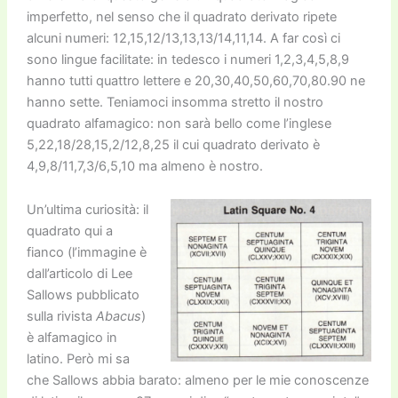
imperfetto, nel senso che il quadrato derivato ripete
alcuni numeri: 12,15,12/13,13,13/14,11,14. A far così ci
sono lingue facilitate: in tedesco i numeri 1,2,3,4,5,8,9
hanno tutti quattro lettere e 20,30,40,50,60,70,80.90 ne
hanno sette. Teniamoci insomma stretto il nostro
quadrato alfamagico: non sarà bello come l’inglese
5,22,18/28,15,2/12,8,25 il cui quadrato derivato è
4,9,8/11,7,3/6,5,10 ma almeno è nostro.
Un’ultima curiosità: il
quadrato qui a
fianco (l’immagine è
dall’articolo di Lee
Sallows pubblicato
sulla rivista
Abacus
)
è alfamagico in
latino. Però mi sa
che Sallows abbia barato: almeno per le mie conoscenze