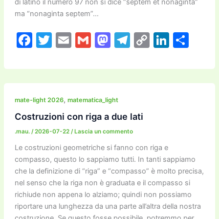
di latino il numero 97 non si dice “septem et nonaginta”
ma “nonaginta septem”…
F
T
E
G
M
T
C
Li
C
a
w
m
m
a
el
o
n
o
c
itt
ai
ai
st
e
p
k
n
e
er
l
l
o
gr
y
e
di
b
d
a
Li
dI
vi
,
mate-light 2026
matematica_light
o
o
m
n
n
di
Costruzioni con riga a due lati
o
n
k
.mau.
/
2026-07-22
/
Lascia un commento
k
Le costruzioni geometriche si fanno con riga e
compasso, questo lo sappiamo tutti. In tanti sappiamo
che la definizione di “riga” e “compasso” è molto precisa,
nel senso che la riga non è graduata e il compasso si
richiude non appena lo alziamo; quindi non possiamo
riportare una lunghezza da una parte all’altra della nostra
costruzione. Se questo fosse possibile, potremmo per