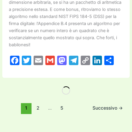
dimensione arbitraria, se si ha un pacchetto di aritmetica
a precisione estesa. E come bonus, ritroviamo lo stesso
algoritmo nello standard NIST FIPS 184-5 (DSS) per la
firma digitale: l'Appendice B.4 presenta un algoritmo per
verificare se un numero intero è un quadrato che è
sostanzialmente quello mostrato qui sopra. Che forti, i
babilonesi!
F
T
E
G
M
T
C
Li
C
a
w
m
m
a
el
o
n
o
c
itt
ai
ai
st
e
p
k
n
e
er
l
l
o
gr
y
e
di
b
d
a
Li
dI
vi
o
o
m
n
n
di
1
2
…
5
Successivo
→
o
n
k
k