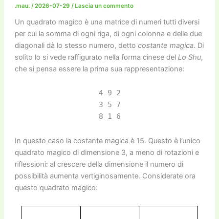
o
n
k
.mau.
/
2026-07-29
/
Lascia un commento
k
Un quadrato magico è una matrice di numeri tutti diversi
per cui la somma di ogni riga, di ogni colonna e delle due
diagonali dà lo stesso numero, detto
costante magica
. Di
solito lo si vede raffigurato nella forma cinese del
Lo Shu
,
che si pensa essere la prima sua rappresentazione:
4 9 2
3 5 7
8 1 6
In questo caso la costante magica è 15. Questo è l’unico
quadrato magico di dimensione 3, a meno di rotazioni e
riflessioni: al crescere della dimensione il numero di
possibilità aumenta vertiginosamente. Considerate ora
questo quadrato magico: