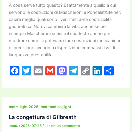
A cosa serve tutto questo? Esattamente a quello a cui
servono le costruzioni di Mascheroni e Poncelet/Steiner:
capire meglio quali sono i veri limiti della costruibilità
geometrica. Non vi cambierà la vita, anche se per
esempio Mascheroni scrisse il suo testo anche per
mostrare come si potevano fare costruzioni meccaniche
di precisione avendo a disposizione compassi fissi di
lunghezze prestabilite.
F
T
E
G
M
T
C
Li
C
a
w
m
m
a
el
o
n
o
c
itt
ai
ai
st
e
p
k
n
e
er
l
l
o
gr
y
e
di
b
d
a
Li
dI
vi
,
mate-light 2026
matematica_light
o
o
m
n
n
di
La congettura di Gilbreath
o
n
k
.mau.
/
2026-07-15
/
Lascia un commento