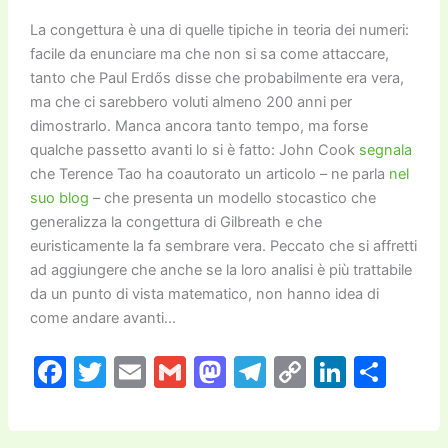
La congettura è una di quelle tipiche in teoria dei numeri:
facile da enunciare ma che non si sa come attaccare,
tanto che Paul Erdős disse che probabilmente era vera,
ma che ci sarebbero voluti almeno 200 anni per
dimostrarlo. Manca ancora tanto tempo, ma forse
qualche passetto avanti lo si è fatto: John Cook
segnala
che Terence Tao ha coautorato un articolo – ne parla
nel
suo blog
– che presenta un modello stocastico che
generalizza la congettura di Gilbreath e che
euristicamente la fa sembrare vera. Peccato che si affretti
ad aggiungere che anche se la loro analisi è più trattabile
da un punto di vista matematico, non hanno idea di
come andare avanti…
F
T
E
G
M
T
C
Li
C
a
w
m
m
a
el
o
n
o
c
itt
ai
ai
st
e
p
k
n