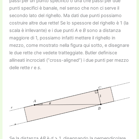
passi per un punto specifico o una che passi per due
punti specifici è banale, nel senso che non ci serve il
secondo lato del righello. Ma dati due punti possiamo
costruire altre due rette! Se lo spessore del righello è 1 (la
scala è irrilevante) e i due punti
A
e
B
sono a distanza
maggiore di 1, possiamo infatti mettere il righello in
mezzo, come mostrato nella figura qui sotto, e disegnare
le due rette che vedete tratteggiate. Butler definisce
allineati incrociati (“cross-aligned”) i due punti per mezzo
delle rette
r
e
s
.
Se la distanza
AB
è
d
> 1, disegnando la perpendicolare