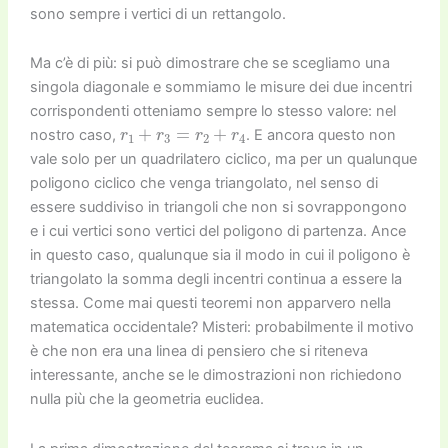
sono sempre i vertici di un rettangolo.
Ma c’è di più: si può dimostrare che se scegliamo una
singola diagonale e sommiamo le misure dei due incentri
corrispondenti otteniamo sempre lo stesso valore: nel
r
1
+
r
3
=
r
2
+
r
4
nostro caso,
. E ancora questo non
vale solo per un quadrilatero ciclico, ma per un qualunque
poligono ciclico che venga triangolato, nel senso di
essere suddiviso in triangoli che non si sovrappongono
e i cui vertici sono vertici del poligono di partenza. Ance
in questo caso, qualunque sia il modo in cui il poligono è
triangolato la somma degli incentri continua a essere la
stessa. Come mai questi teoremi non apparvero nella
matematica occidentale? Misteri: probabilmente il motivo
è che non era una linea di pensiero che si riteneva
interessante, anche se le dimostrazioni non richiedono
nulla più che la geometria euclidea.