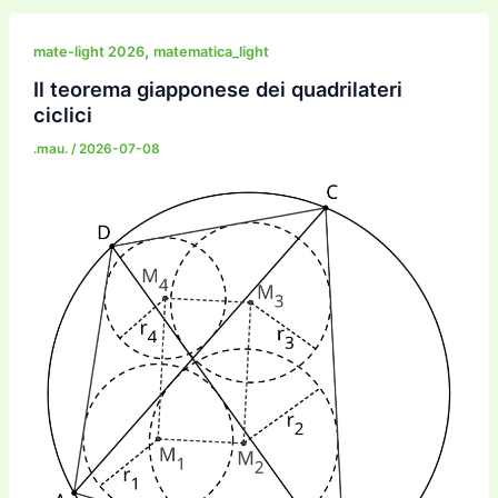
e
er
l
l
o
gr
y
e
di
b
d
a
Li
dI
vi
,
mate-light 2026
matematica_light
o
o
m
n
n
di
Il teorema giapponese dei quadrilateri
ciclici
o
n
k
.mau.
/
2026-07-08
k