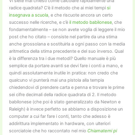
k
Vi siete mai chiesti come calcolare rapidamente una
radice quadrata? C’è il metodo che ai miei tempi
si
insegnava a scuola
, e che riscuote ancora un certo
successo nelle ricerche, e c’è
il metodo babilonese
, che
fondamentalmente – se non avete voglia di leggere il mio
post che ho citato – consiste nel partire da una stima
anche grossolana e sostituirla a ogni passo con la media
aritmetica della stima precedente e del suo inverso. Qual
è la differenza tra i due metodi? Quello manuale è più
semplice da portare avanti se devi fare i conti a mano, e
quindi assolutamente inutile in pratica: non credo che
qualcuno vi punterà mai una pistola alla tempia
chiedendovi di prendere carta e penna e trovare le prime
sei cifre decimali della radice quadrata di 2. Il metodo
babilonese (che poi è stato generalizzato da Newton e
Raleigh) è invece perfetto se abbiamo a disposizione un
computer a cui far fare i conti, tanto che adesso è
addirittura implementato in hardware, con ulteriori
scorciatoie che ho raccontato nel mio
Chiamatemi pi