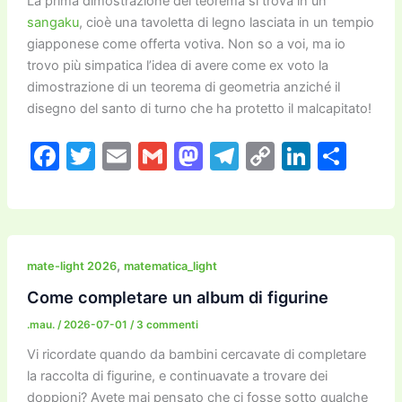
La prima dimostrazione del teorema si trova in un
sangaku
, cioè una tavoletta di legno lasciata in un tempio
giapponese come offerta votiva. Non so a voi, ma io
trovo più simpatica l’idea di avere come ex voto la
dimostrazione di un teorema di geometria anziché il
disegno del santo di turno che ha protetto il malcapitato!
F
T
E
G
M
T
C
Li
C
a
w
m
m
a
el
o
n
o
c
itt
ai
ai
st
e
p
k
n
e
er
l
l
o
gr
y
e
di
b
d
a
Li
dI
vi
,
mate-light 2026
matematica_light
o
o
m
n
n
di
Come completare un album di figurine
o
n
k
.mau.
/
2026-07-01
/
3 commenti
k
Vi ricordate quando da bambini cercavate di completare
la raccolta di figurine, e continuavate a trovare dei
doppioni? Avete mai pensato che ci fosse sotto qualche