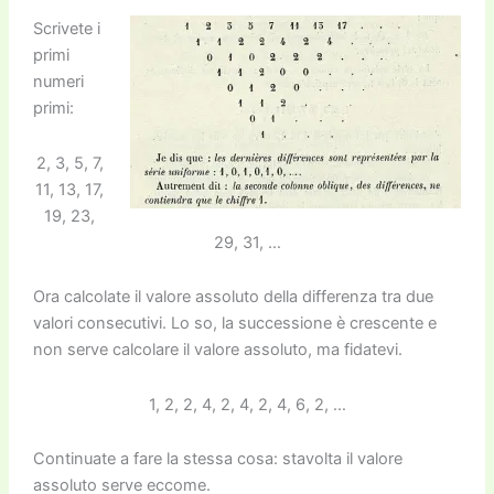
k
Scrivete i
primi
numeri
primi:
2, 3, 5, 7,
11, 13, 17,
19, 23,
29, 31, …
Ora calcolate il valore assoluto della differenza tra due
valori consecutivi. Lo so, la successione è crescente e
non serve calcolare il valore assoluto, ma fidatevi.
1, 2, 2, 4, 2, 4, 2, 4, 6, 2, …
Continuate a fare la stessa cosa: stavolta il valore
assoluto serve eccome.