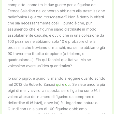
complotto, come tra le due guerre per la figurina del
Feroce Saladino nel concorso abbinato alla trasmissione
radiofonica
I quattro moschettieri
? Non è detto in effetti
che sia necessariamente così. Il punto è che, pur
assumendo che le figurine siano distribuite in modo
assolutamente casuale, è ovvio che in una collezione da
100 pezzi se ne abbiamo solo 10 è probabile che la
prossima che troviamo ci manchi, ma se ne abbiamo già
90 troveremo il solito doppione (o triplone, o
quadruplone…). Fin qui l’analisi qualitativa. Ma se
volessimo avere un’idea quantitativa?
Io sono pigro, e quindi vi mando a leggere quanto scritto
nel 2012 da Roberto Zanasi
qui
e
qui
. Se siete ancora più
pigri di me, vi svelo la risposta: se le figurine sono
N
, il
valore atteso del numero di figurine da comprare è
dell’ordine di
N
ln(
N
), dove ln() è il logaritmo naturale.
Quindi con un album di 100 figurine dobbiamo