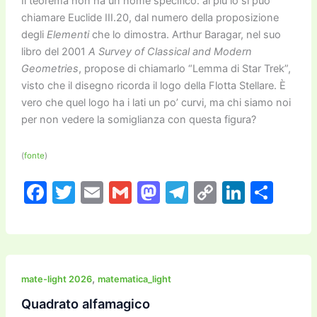
Il teorema non ha un nome specifico: al più lo si può
chiamare Euclide III.20, dal numero della proposizione
degli
Elementi
che lo dimostra. Arthur Baragar, nel suo
libro del 2001
A Survey of Classical and Modern
Geometrie
s
, propose di chiamarlo “Lemma di Star Trek”,
visto che il disegno ricorda il logo della Flotta Stellare. È
vero che quel logo ha i lati un po’ curvi, ma chi siamo noi
per non vedere la somiglianza con questa figura?
(
fonte
)
F
T
E
G
M
T
C
Li
C
a
w
m
m
a
el
o
n
o
c
itt
ai
ai
st
e
p
k
n
e
er
l
l
o
gr
y
e
di
b
d
a
Li
dI
vi
,
mate-light 2026
matematica_light
o
o
m
n
n
di
Quadrato alfamagico