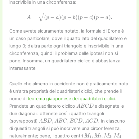
inscrivibile in una circonferenza:
A
=
(
p
−
a
)
(
p
−
b
)
(
p
−
c
)
(
p
−
d
)
.
Come avrete sicuramente notato, la formula di Erone è
un caso particolare, dove il quarto lato del quadrilatero è
lungo 0; d’altra parte ogni triangolo è inscrivibile in una
circonferenza, quindi il problema delle ipotesi non si
pone. Insomma, un quadrilatero ciclico è abbastanza
interessante.
Quello che almeno in occidente non è praticamente nota
è un’altra proprietà dei quadrilateri ciclici, che prende il
nome di
teorema giapponese dei quadrilateri ciclici
.
A
B
C
D
Prendete un quadrilatero ciclico
e disegnate le
due diagonali: ottenete così i quattro triangoli
A
B
D
,
A
B
C
,
B
C
D
,
A
C
D
.
(sovrapposti)
In ciascuno
di questi triangoli si può inscrivere una circonferenza,
M
1
,
M
2
,
M
3
,
M
4
naturalmente; bene, i quattro centri