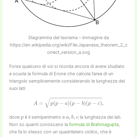
Diagramma del teorema – immagine da
https://en.wikipedia.org/wiki/File:Japanese_theorem_2_c
orrect_version_a.svg
Forse qualcuno di voi si ricorda ancora di avere studiato
a scuola la formula di Erone che calcola l’area di un
triangolo semplicemente considerando le lunghezze dei
suoi lati:
A
=
p
(
p
−
a
)
(
p
−
b
)
(
p
−
c
)
,
p
a
,
b
,
c
dove
è il semiperimetro e
la lunghezza dei lati.
Non so quanti conoscano la
formula di Brahmagupta
,
che fa lo stesso con un quadrilatero
ciclico
, che è