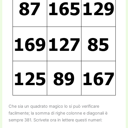
Che sia un quadrato magico lo si può verificare
facilmente; la somma di righe colonne e diagonali è
sempre 381. Scrivete ora in lettere questi numeri: