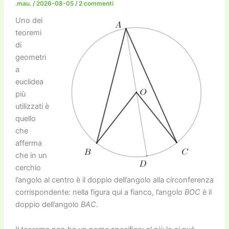
.mau.
/
2026-08-05
/
2 commenti
Uno dei
teoremi
di
geometri
a
euclidea
più
utilizzati è
quello
che
afferma
che in un
cerchio
l’angolo al centro è il doppio dell’angolo alla circonferenza
corrispondente: nella figura qui a fianco, l’angolo
BOC
è il
doppio dell’angolo
BAC
.