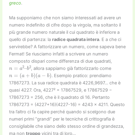
greco
.
Ma supponiamo che non siamo interessati ad avere un
numero indefinito di cifre dopo la virgola, ma soltanto il
più grande numero naturale il cui quadrato è inferiore a
quello di partenza: la
radice quadrata intera
. E a che ci
servirebbe? A fattorizzare un numero, come sapeva bene
Fermat! Se riusciamo infatti a scrivere un numero
composto dispari come differenza di due quadrati,
n
b
=
2
a
2
–
, allora sappiamo già fattorizzarlo come
n
=
(
a
+
b
)
(
a
−
b
)
. Esempio pratico: prendiamo
17867273. La sua radice quadrata è 4226,9697… che è
quasi 4227. Ora, 4227² = 17867529, e 17867529 −
17867273 = 256, che è il quadrato di 16. Pertanto
17867273 = (4227+16)(4227-16) = 4243 × 4211. Questo
tra l’altro ci fa capire perché quando si scelgono due
numeri primi “grandi” per le tecniche di crittografia è
consigliabile che siano dello stesso ordine di grandezza,
ma non
troppo
vicini tra di loro…