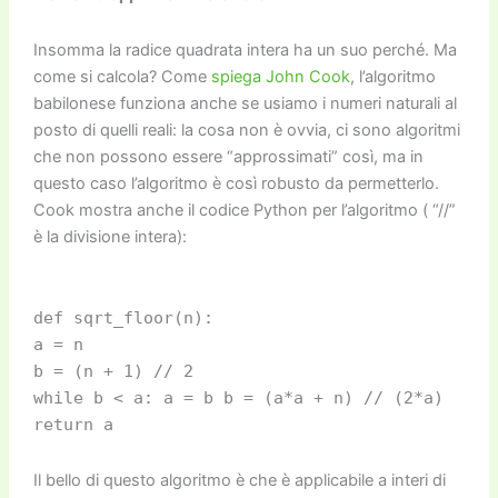
Insomma la radice quadrata intera ha un suo perché. Ma
come si calcola? Come
spiega John Cook
, l’algoritmo
babilonese funziona anche se usiamo i numeri naturali al
posto di quelli reali: la cosa non è ovvia, ci sono algoritmi
che non possono essere “approssimati” così, ma in
questo caso l’algoritmo è così robusto da permetterlo.
Cook mostra anche il codice Python per l’algoritmo ( “//”
è la divisione intera):
def sqrt_floor(n):
a = n
b = (n + 1) // 2
while b < a: a = b b = (a*a + n) // (2*a)
return a
Il bello di questo algoritmo è che è applicabile a interi di