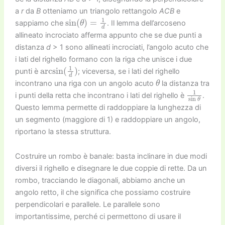
a
r
da
B
otteniamo un triangolo rettangolo
ACB
e
sin
(
θ
)
=
1
d
sappiamo che
. Il lemma dell’arcoseno
allineato incrociato afferma appunto che se due punti a
distanza
d
> 1 sono allineati incrociati, l’angolo acuto che
i lati del righello formano con la riga che unisce i due
arcsin
(
1
d
)
punti è
; viceversa, se i lati del righello
θ
incontrano una riga con un angolo acuto
la distanza tra
1
sin
θ
i punti della retta che incontrano i lati del righello è
.
Questo lemma permette di raddoppiare la lunghezza di
un segmento (maggiore di 1) e raddoppiare un angolo,
riportano la stessa struttura.
Costruire un rombo è banale: basta inclinare in due modi
diversi il righello e disegnare le due coppie di rette. Da un
rombo, tracciando le diagonali, abbiamo anche un
angolo retto, il che significa che possiamo costruire
perpendicolari e parallele. Le parallele sono
importantissime, perché ci permettono di usare il