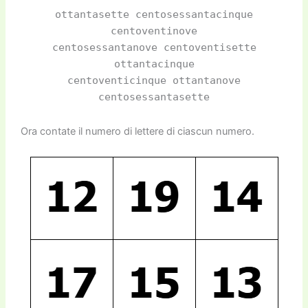
ottantasette centosessantacinque
centoventinove
centosessantanove centoventisette
ottantacinque
centoventicinque ottantanove
centosessantasette
Ora contate il numero di lettere di ciascun numero.