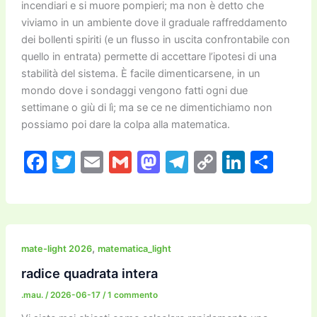
incendiari e si muore pompieri; ma non è detto che
viviamo in un ambiente dove il graduale raffreddamento
dei bollenti spiriti (e un flusso in uscita confrontabile con
quello in entrata) permette di accettare l’ipotesi di una
stabilità del sistema. È facile dimenticarsene, in un
mondo dove i sondaggi vengono fatti ogni due
settimane o giù di lì; ma se ce ne dimentichiamo non
possiamo poi dare la colpa alla matematica.
F
T
E
G
M
T
C
Li
C
a
w
m
m
a
el
o
n
o
c
itt
ai
ai
st
e
p
k
n
e
er
l
l
o
gr
y
e
di
b
d
a
Li
dI
vi
,
mate-light 2026
matematica_light
o
o
m
n
n
di
radice quadrata intera
o
n
k
.mau.
/
2026-06-17
/
1 commento