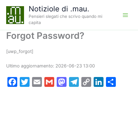
Vai
Notiziole di .mau.
al
Pensieri slegati che scrivo quando mi
contenuto
capita
Forgot Password?
[uwp_forgot]
Ultimo aggiornamento: 2026-06-23 13:00
F
T
E
G
M
T
C
Li
C
a
w
m
m
a
el
o
n
o
c
itt
ai
ai
st
e
p
k
n
e
er
l
l
o
gr
y
e
di
b
d
a
Li
dI
vi
o
o
m
n
n
di