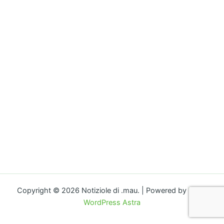
o
n
k
k
Copyright © 2026 Notiziole di .mau. | Powered by
Tema
WordPress Astra