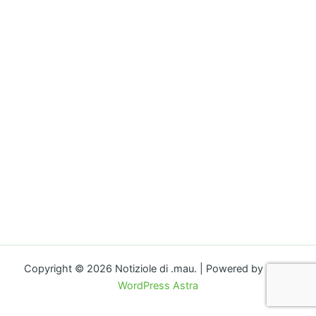
o
n
k
k
Copyright © 2026 Notiziole di .mau. | Powered by
Tema
WordPress Astra