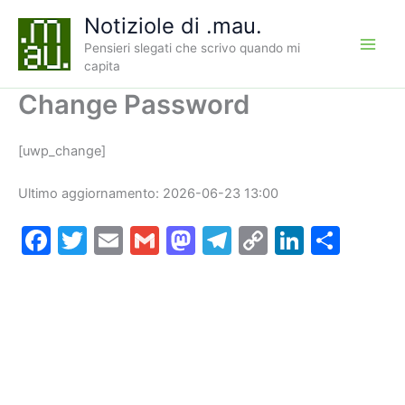
Vai
Notiziole di .mau.
al
Pensieri slegati che scrivo quando mi
contenuto
capita
Change Password
[uwp_change]
Ultimo aggiornamento: 2026-06-23 13:00
F
T
E
G
M
T
C
Li
C
a
w
m
m
a
el
o
n
o
c
itt
ai
ai
st
e
p
k
n
e
er
l
l
o
gr
y
e
di
b
d
a
Li
dI
vi
o
o
m
n
n
di