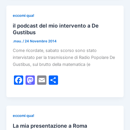
e
o
l
di
b
d
vi
eccomi qua!
o
o
di
il podcast del mio intervento a De
Gustibus
o
n
.mau.
/
24 Novembre 2014
k
Come ricordate, sabato scorso sono stato
intervistato per la trasmissione di Radio Popolare De
Gustibus, sul brutto della matematica (e
F
M
E
C
a
a
m
o
c
st
ai
n
e
o
l
di
b
d
vi
eccomi qua!
o
o
di
La mia presentazione a Roma