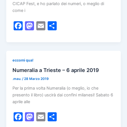
CICAP Fest, e ho parlato dei numeri, o meglio di
come i
F
M
E
C
a
a
m
o
c
st
ai
n
e
o
l
di
b
d
vi
eccomi qua!
o
o
di
Numeralia a Trieste – 6 aprile 2019
o
n
.mau.
/
28 Marzo 2019
k
Per la prima volta Numeralia (o meglio, io che
presento il libro) uscirà dai confini milanesi! Sabato 6
aprile alle
F
M
E
C
a
a
m
o