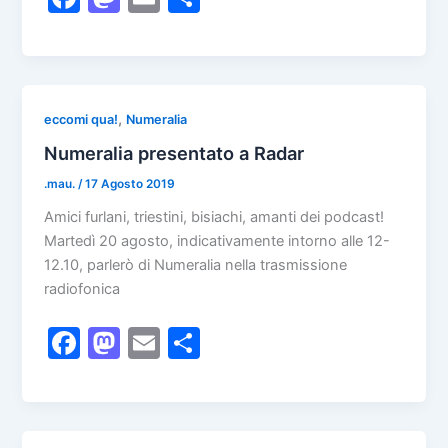
a
a
m
o
c
st
ai
n
e
o
l
di
b
d
vi
,
eccomi qua!
Numeralia
o
o
di
Numeralia presentato a Radar
o
n
.mau.
/
17 Agosto 2019
k
Amici furlani, triestini, bisiachi, amanti dei podcast!
Martedì 20 agosto, indicativamente intorno alle 12-
12.10, parlerò di Numeralia nella trasmissione
radiofonica
F
M
E
C
a
a
m
o
c
st
ai
n
e
o
l
di