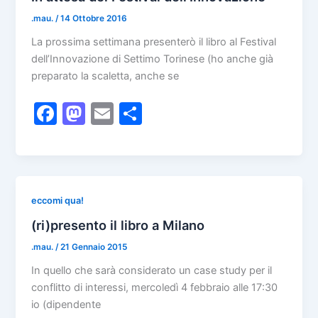
o
n
.mau.
/
14 Ottobre 2016
k
La prossima settimana presenterò il libro al Festival
dell’Innovazione di Settimo Torinese (ho anche già
preparato la scaletta, anche se
F
M
E
C
a
a
m
o
c
st
ai
n
e
o
l
di
b
d
vi
eccomi qua!
o
o
di
(ri)presento il libro a Milano
o
n
.mau.
/
21 Gennaio 2015
k
In quello che sarà considerato un case study per il
conflitto di interessi, mercoledì 4 febbraio alle 17:30
io (dipendente