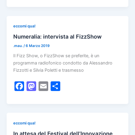
c
st
ai
n
e
o
l
di
b
d
vi
eccomi qua!
o
o
di
Numeralia: intervista al FizzShow
o
n
.mau.
/
6 Marzo 2019
k
Il Fizz Show, o FizzShow se preferite, è un
programma radiofonico condotto da Alessandro
Fizzotti e Silvia Poletti e trasmesso
F
M
E
C
a
a
m
o
c
st
ai
n
e
o
l
di
b
d
vi
eccomi qua!
o
o
di
In attesa del Festival dell’Innovazione