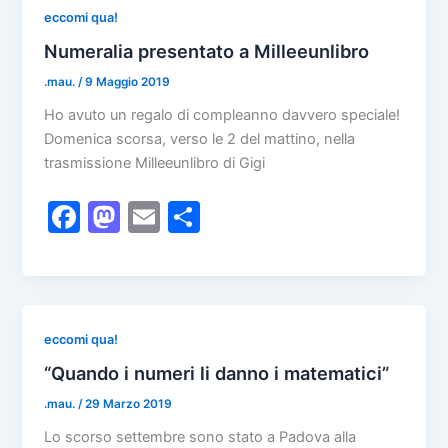
b
d
vi
eccomi qua!
o
o
di
Numeralia presentato a Milleeunlibro
o
n
.mau.
/
9 Maggio 2019
k
Ho avuto un regalo di compleanno davvero speciale!
Domenica scorsa, verso le 2 del mattino, nella
trasmissione Milleeunlibro di Gigi
F
M
E
C
a
a
m
o
c
st
ai
n
e
o
l
di
b
d
vi
eccomi qua!
o
o
di
“Quando i numeri li danno i matematici”
o
n
.mau.
/
29 Marzo 2019
k
Lo scorso settembre sono stato a Padova alla