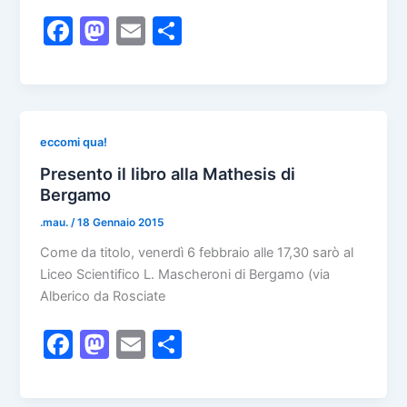
F
M
E
C
a
a
m
o
c
st
ai
n
e
o
l
di
b
d
vi
eccomi qua!
o
o
di
Presento il libro alla Mathesis di
Bergamo
o
n
.mau.
/
18 Gennaio 2015
k
Come da titolo, venerdì 6 febbraio alle 17,30 sarò al
Liceo Scientifico L. Mascheroni di Bergamo (via
Alberico da Rosciate
F
M
E
C
a
a
m
o
c
st
ai
n