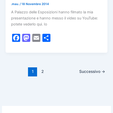
o
n
.mau.
/
18 Novembre 2014
k
A Palazzo delle Esposizioni hanno filmato la mia
presentazione e hanno messo il video su YouTube:
potete vederlo qui. Io
F
M
E
C
a
a
m
o
c
st
ai
n
e
o
l
di
b
d
vi
1
2
Successivo
→
o
o
di
o
n
k