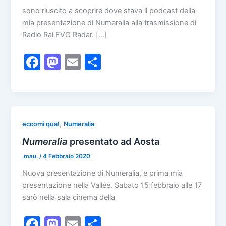
sono riuscito a scoprire dove stava il podcast della
mia presentazione di Numeralia alla trasmissione di
Radio Rai FVG Radar. […]
F
M
E
C
a
a
m
o
c
st
ai
n
e
o
l
di
b
d
vi
,
eccomi qua!
Numeralia
o
o
di
Numeralia
presentato ad Aosta
o
n
.mau.
/
4 Febbraio 2020
k
Nuova presentazione di Numeralia, e prima mia
presentazione nella Vallée. Sabato 15 febbraio alle 17
sarò nella sala cinema della
F
M
E
C