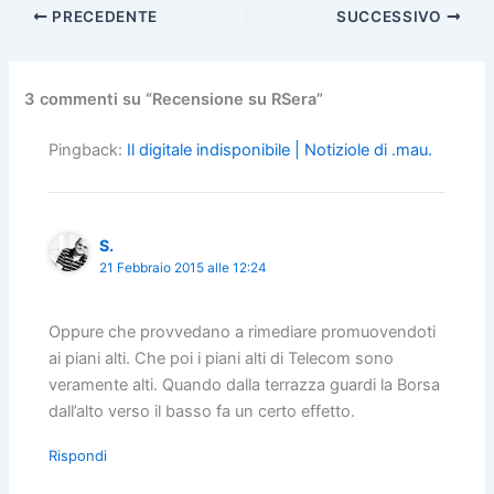
c
st
ai
n
PRECEDENTE
SUCCESSIVO
e
o
l
di
b
d
vi
o
o
di
3 commenti su “Recensione su RSera”
o
n
Pingback:
Il digitale indisponibile | Notiziole di .mau.
k
S.
21 Febbraio 2015 alle 12:24
Oppure che provvedano a rimediare promuovendoti
ai piani alti. Che poi i piani alti di Telecom sono
veramente alti. Quando dalla terrazza guardi la Borsa
dall’alto verso il basso fa un certo effetto.
Rispondi