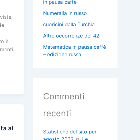
in pausa caffè
Numeralia in russo
viste,
cuoricini dalla Turchia
de
Altre occorrenze del 42
to è
Matematica in pausa caffè
omenti
– edizione russa
C
Commenti
i
recenti
i
i
ta al
Statistiche del sito per
agosto 2022
su
Le