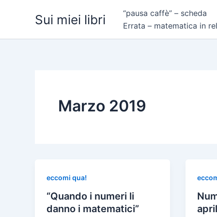
Vai
“pausa caffè” – scheda
Sui miei libri
al
Errata – matematica in re
contenuto
Marzo 2019
eccomi qua!
eccom
“Quando i numeri li
Nume
danno i matematici”
apri