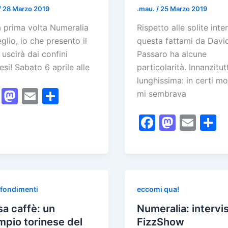
/
28 Marzo 2019
.mau.
/
25 Marzo 2019
a prima volta Numeralia
Rispetto alle solite inter
glio, io che presento il
questa fattami da Davi
) uscirà dai confini
Passaro ha alcune
esi! Sabato 6 aprile alle
particolarità. Innanzitut
lunghissima: in certi m
F
M
E
C
mi sembrava
a
a
m
o
F
M
E
c
st
ai
n
a
a
m
o
e
o
l
di
c
st
ai
n
b
d
vi
e
o
l
d
o
o
di
b
d
v
o
n
fondimenti
eccomi qua!
o
o
d
k
a caffè: un
Numeralia: intervis
o
n
pio torinese del
FizzShow