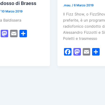
k
dosso di Braess
.mau.
/
6 Marzo 2019
/
10 Marzo 2019
Il Fizz Show, o FizzSho
a Baldissera
preferite, è un progra
radiofonico condotto d
F
M
E
C
Alessandro Fizzotti e Si
Poletti e trasmesso
a
a
m
o
c
st
ai
n
F
M
E
e
o
l
di
a
a
m
o
b
d
vi
c
st
ai
n
o
o
di
e
o
l
d
o
n
b
d
v
k
o
o
d
o
n
k