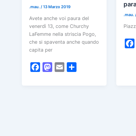
para
.mau.
/
13 Marzo 2019
.mau.
Avete anche voi paura del
venerdì 13, come Churchy
Piazz
LaFemme nella striscia Pogo,
che si spaventa anche quando
capita per
F
M
E
C
a
a
m
o
c
st
ai
n
e
o
l
di
b
d
vi
o
o
di
o
n
k