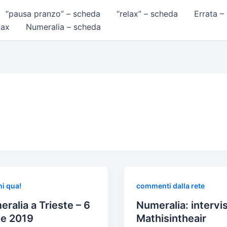
“pausa pranzo” – scheda
“relax” – scheda
Errata –
lax
Numeralia – scheda
i qua!
commenti dalla rete
ralia a Trieste – 6
Numeralia: intervi
le 2019
Mathisintheair