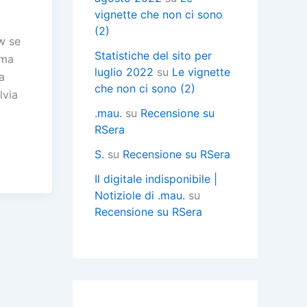
vignette che non ci sono
(2)
w se
Statistiche del sito per
mma
luglio 2022
su
Le vignette
a
che non ci sono (2)
lvia
.mau.
su
Recensione su
RSera
C
S.
su
Recensione su RSera
Il digitale indisponibile |
Notiziole di .mau.
su
i
Recensione su RSera
i
i