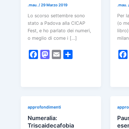
.mau.
/
29 Marzo 2019
.mau.
Lo scorso settembre sono
Per l
stato a Padova alla CICAP
(o me
Fest, e ho parlato dei numeri,
libro
o meglio di come i […]
milan
F
M
E
C
a
a
m
o
c
st
ai
n
e
o
l
di
b
d
vi
o
o
di
o
n
approfondimenti
appro
k
Numeralia:
Paus
Triscaidecafobia
esem