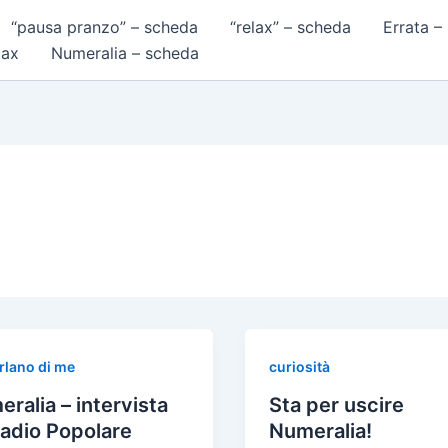
“pausa pranzo” – scheda
“relax” – scheda
Errata –
lax
Numeralia – scheda
arlano di me
curiosità
ralia – intervista
Sta per uscire
adio Popolare
Numeralia!