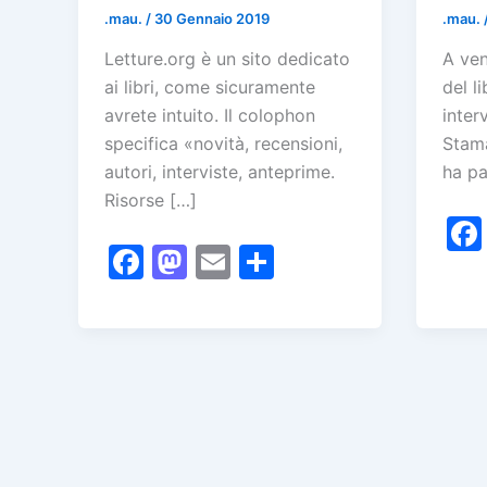
.mau.
/
30 Gennaio 2019
.mau.
Letture.org è un sito dedicato
A ven
ai libri, come sicuramente
del l
avrete intuito. Il colophon
inter
specifica «novità, recensioni,
Stama
autori, interviste, anteprime.
ha pa
Risorse […]
F
M
E
C
a
a
m
o
c
st
ai
n
e
o
l
di
b
d
vi
o
o
di
o
n