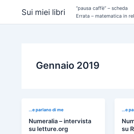
Vai
“pausa caffè” – scheda
Sui miei libri
al
Errata – matematica in re
contenuto
Gennaio 2019
...e parlano di me
...e p
Numeralia – intervista
Nume
su letture.org
su R