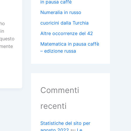
in pausa caffè
Numeralia in russo
cuoricini dalla Turchia
 ho
in
Altre occorrenze del 42
 questo
Matematica in pausa caffè
amente
– edizione russa
C
Commenti
i
recenti
i
i
Statistiche del sito per
agosto 2022
su
Le