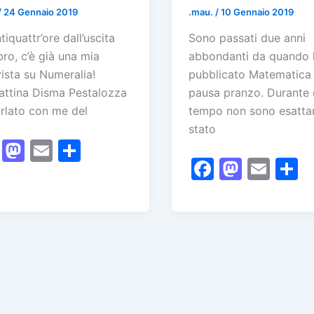
/
24 Gennaio 2019
.mau.
/
10 Gennaio 2019
tiquattr’ore dall’uscita
Sono passati due anni
ibro, c’è già una mia
abbondanti da quando
vista su Numeralia!
pubblicato Matematica 
ttina Disma Pestalozza
pausa pranzo. Durante
rlato con me del
tempo non sono esatt
stato
F
M
E
C
F
M
E
a
a
m
o
a
a
m
o
c
st
ai
n
c
st
ai
n
e
o
l
di
e
o
l
d
b
d
vi
b
d
v
o
o
di
o
o
d
o
n
o
n
k