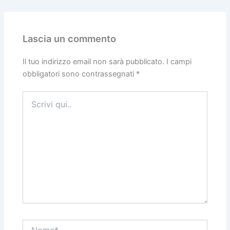
e
o
l
di
b
d
vi
o
o
di
Lascia un commento
o
n
k
Il tuo indirizzo email non sarà pubblicato.
I campi
obbligatori sono contrassegnati
*
Scrivi
qui..
Nome*