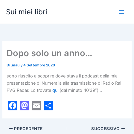
Vai
Sui miei libri
al
contenuto
Dopo solo un anno…
Di
.mau.
/
4 Settembre 2020
sono riuscito a scoprire dove stava il podcast della mia
presentazione di Numeralia alla trasmissione di Radio Rai
FVG Radar. Lo trovate
qui
(dal minuto 40’39”)…
F
M
E
C
a
a
m
o
c
st
ai
n
PRECEDENTE
SUCCESSIVO