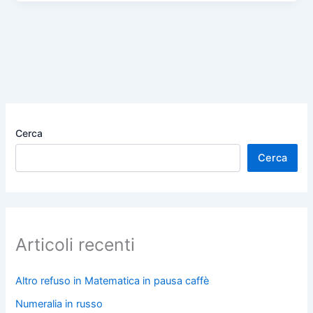
c
st
ai
n
e
o
l
di
b
d
vi
o
o
di
o
n
k
Cerca
Cerca
Articoli recenti
Altro refuso in Matematica in pausa caffè
Numeralia in russo