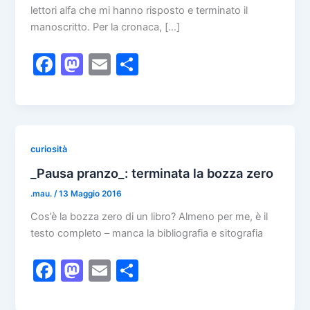
lettori alfa che mi hanno risposto e terminato il
manoscritto. Per la cronaca, […]
F
M
E
C
a
a
m
o
c
st
ai
n
e
o
l
di
b
d
vi
curiosità
o
o
di
_Pausa pranzo_: terminata la bozza zero
o
n
.mau.
/
13 Maggio 2016
k
Cos’è la bozza zero di un libro? Almeno per me, è il
testo completo – manca la bibliografia e sitografia
F
M
E
C
a
a
m
o