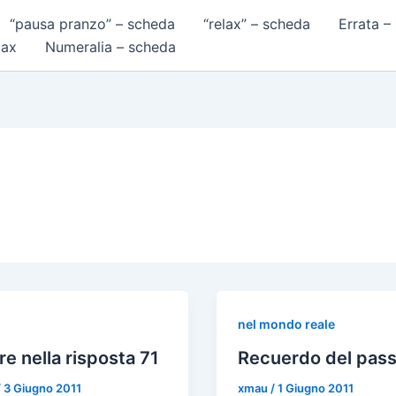
“pausa pranzo” – scheda
“relax” – scheda
Errata –
lax
Numeralia – scheda
nel mondo reale
re nella risposta 71
Recuerdo del pas
/
3 Giugno 2011
xmau
/
1 Giugno 2011