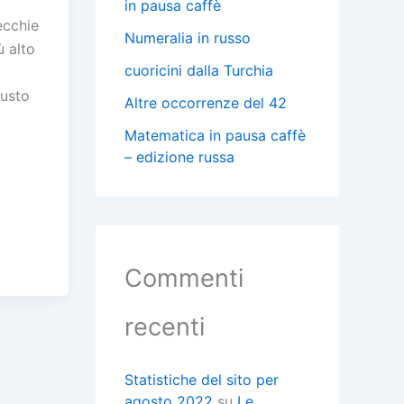
in pausa caffè
ecchie
Numeralia in russo
ù alto
cuoricini dalla Turchia
a
iusto
Altre occorrenze del 42
Matematica in pausa caffè
– edizione russa
C
i
Commenti
i
i
recenti
Statistiche del sito per
agosto 2022
su
Le