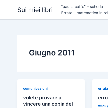
Vai
“pausa caffè” – scheda
Sui miei libri
al
Errata – matematica in re
contenuto
Giugno 2011
comunicazioni
errata
volete provare a
erro
vincere una copia del
xmau