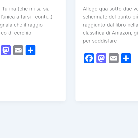
 Turina (che mi sa sia
Allego qua sotto due v
l’unica a farsi i conti…)
schermate del punto pi
gnala che il raggio
raggiunto dal libro nell
arco di cerchio
classifica di Amazon, g
per soddisfare
F
M
E
C
F
M
E
a
a
m
o
a
a
m
o
c
st
ai
n
c
st
ai
n
e
o
l
di
e
o
l
d
b
d
vi
b
d
v
o
o
di
o
o
d
o
n
o
n
k
k