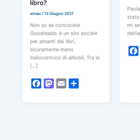
libro?
Paola
xmau
/
13 Giugno 2011
stata 
Non so se conoscete
mi se
Goodreads: è un sito sociale
dell’
per amanti dei libri,
sicuramente meno
italiocentrico di aNobii. Tra le
[…]
F
M
E
C
a
a
m
o
c
st
ai
n
e
o
l
di
b
d
vi
o
o
di