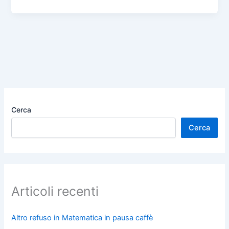
c
st
ai
n
e
o
l
di
b
d
vi
o
o
di
o
n
k
Cerca
Cerca
Articoli recenti
Altro refuso in Matematica in pausa caffè