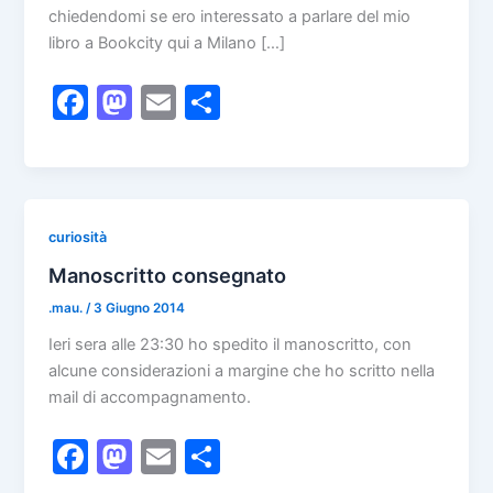
chiedendomi se ero interessato a parlare del mio
libro a Bookcity qui a Milano […]
F
M
E
C
a
a
m
o
c
st
ai
n
e
o
l
di
b
d
vi
curiosità
o
o
di
Manoscritto consegnato
o
n
.mau.
/
3 Giugno 2014
k
Ieri sera alle 23:30 ho spedito il manoscritto, con
alcune considerazioni a margine che ho scritto nella
mail di accompagnamento.
F
M
E
C
a
a
m
o