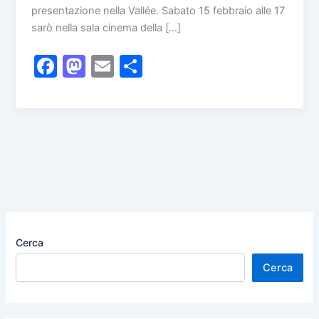
presentazione nella Vallée. Sabato 15 febbraio alle 17
sarò nella sala cinema della […]
F
M
E
C
a
a
m
o
c
st
ai
n
e
o
l
di
b
d
vi
o
o
di
o
n
k
Cerca
Cerca