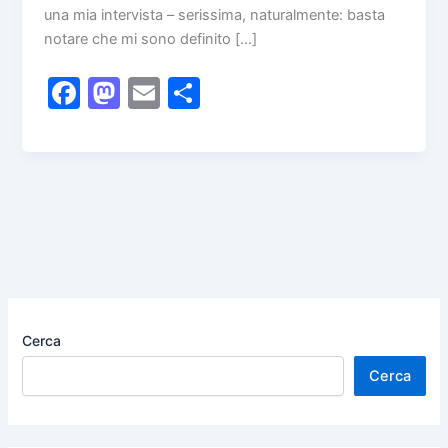
una mia intervista – serissima, naturalmente: basta
notare che mi sono definito […]
F
M
E
C
a
a
m
o
c
st
ai
n
e
o
l
di
b
d
vi
o
o
di
o
n
k
Cerca
Cerca