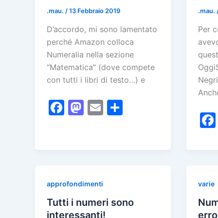
.mau.
/
13 Febbraio 2019
.mau.
D’accordo, mi sono lamentato
Per c
perché Amazon colloca
avevo
Numeralia nella sezione
quest
“Matematica” (dove compete
OggiS
con tutti i libri di testo…) e
Negri
Anche
F
M
E
C
a
a
m
o
c
st
ai
n
e
o
l
di
b
d
vi
o
o
di
approfondimenti
varie
o
n
Tutti i numeri sono
Nume
k
interessanti!
erro