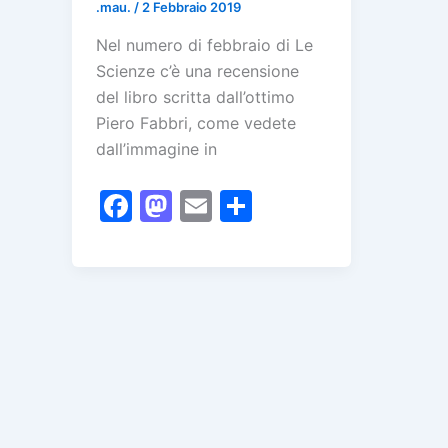
.mau.
/
2 Febbraio 2019
Nel numero di febbraio di Le
Scienze c’è una recensione
del libro scritta dall’ottimo
Piero Fabbri, come vedete
dall’immagine in
F
M
E
C
a
a
m
o
c
st
ai
n
e
o
l
di
b
d
vi
o
o
di
o
n
k