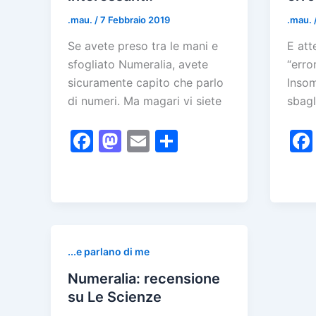
.mau.
/
7 Febbraio 2019
.mau.
Se avete preso tra le mani e
E att
sfogliato Numeralia, avete
“erro
sicuramente capito che parlo
Inso
di numeri. Ma magari vi siete
sbagl
F
M
E
C
a
a
m
o
c
st
ai
n
e
o
l
di
b
d
vi
o
o
di
...e parlano di me
o
n
Numeralia: recensione
k
su Le Scienze