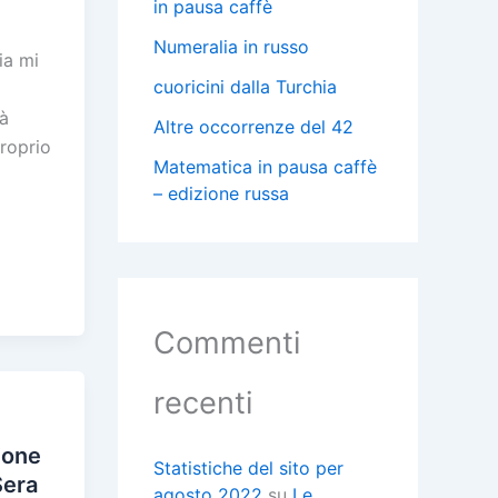
in pausa caffè
Numeralia in russo
ia mi
cuoricini dalla Turchia
tà
Altre occorrenze del 42
proprio
Matematica in pausa caffè
– edizione russa
C
i
Commenti
i
recenti
i
ione
Statistiche del sito per
Sera
agosto 2022
su
Le