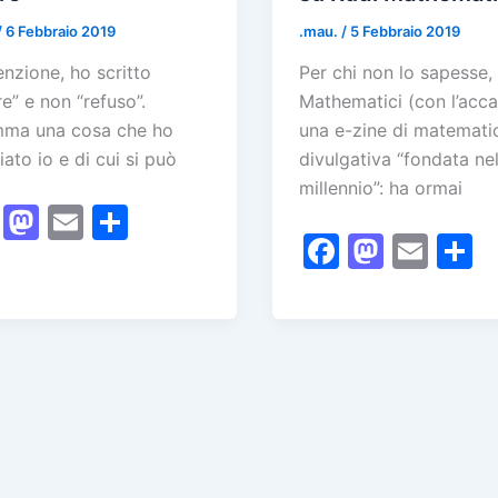
k
/
6 Febbraio 2019
.mau.
/
5 Febbraio 2019
enzione, ho scritto
Per chi non lo sapesse,
re” e non “refuso”.
Mathematici (con l’acca
mma una cosa che ho
una e-zine di matemati
iato io e di cui si può
divulgativa “fondata nell
millennio”: ha ormai
F
M
E
C
F
M
E
a
a
m
o
a
a
m
o
c
st
ai
n
c
st
ai
n
e
o
l
di
e
o
l
d
b
d
vi
b
d
v
o
o
di
o
o
d
o
n
o
n
k