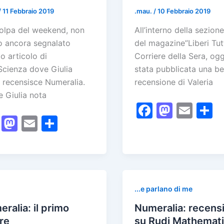
k
/
11 Febbraio 2019
.mau.
/
10 Febbraio 2019
olpa del weekend, non
All’interno della sezio
 ancora segnalato
del magazine”Liberi Tutt
o articolo di
Corriere della Sera, ogg
cienza dove Giulia
stata pubblicata una be
 recensisce Numeralia.
recensione di Valeria
 Giulia nota
F
M
E
F
M
E
C
a
a
m
o
a
a
m
o
c
st
ai
n
c
st
ai
n
e
o
l
d
e
o
l
di
b
d
v
b
d
vi
o
o
d
...e parlano di me
o
o
di
o
n
ralia: il primo
Numeralia: recens
o
n
k
re
su Rudi Mathemati