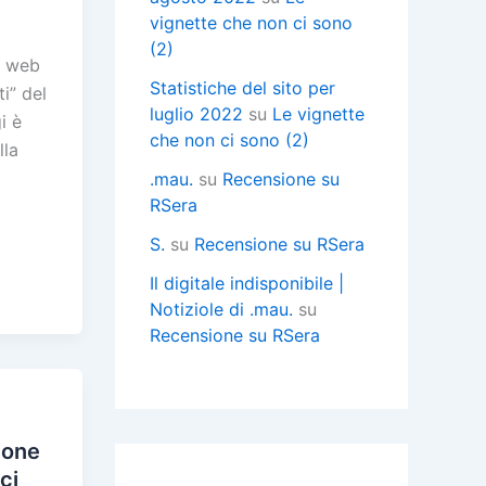
vignette che non ci sono
(2)
ne web
Statistiche del sito per
i” del
luglio 2022
su
Le vignette
i è
che non ci sono (2)
lla
.mau.
su
Recensione su
RSera
C
S.
su
Recensione su RSera
Il digitale indisponibile |
Notiziole di .mau.
su
i
Recensione su RSera
i
i
ione
ci