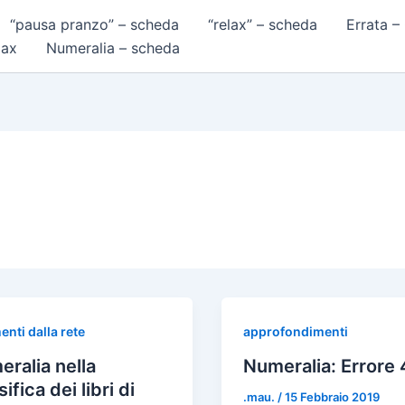
“pausa pranzo” – scheda
“relax” – scheda
Errata –
lax
Numeralia – scheda
nti dalla rete
approfondimenti
ralia nella
Numeralia: Errore
ifica dei libri di
.mau.
/
15 Febbraio 2019