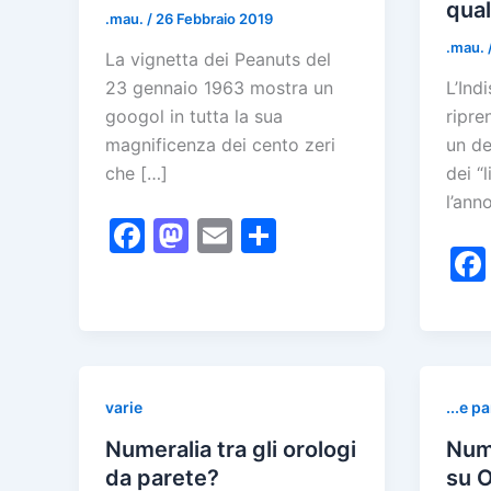
qual
.mau.
/
26 Febbraio 2019
.mau.
La vignetta dei Peanuts del
23 gennaio 1963 mostra un
L’Ind
googol in tutta la sua
ripre
magnificenza dei cento zeri
un de
che […]
dei “l
l’ann
F
M
E
C
a
a
m
o
c
st
ai
n
e
o
l
di
b
d
vi
o
o
di
varie
...e p
o
n
Numeralia tra gli orologi
Nume
k
da parete?
su 