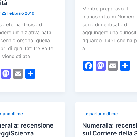
ità
Mentre preparavo il
/
22 Febbraio 2019
manoscritto di Numeral
iscreto ha deciso di
sono dimenticato di
ndere un’iniziativa nata
aggiungere una curiosi
cennio orsono, quella
riguardo il 451 che ha 
ibri di qualità”: tre volte
a
o viene stilata
F
M
E
F
M
E
C
a
a
m
o
a
a
m
o
c
st
ai
n
c
st
ai
n
e
o
l
d
e
o
l
di
b
d
v
b
d
vi
o
o
d
arlano di me
...e parlano di me
o
o
di
o
n
ralia: recensione
Numeralia: recens
o
n
k
OggiScienza
sul Corriere della 