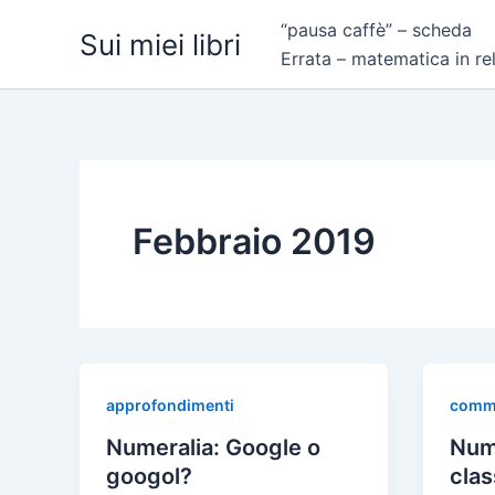
Vai
“pausa caffè” – scheda
Sui miei libri
al
Errata – matematica in re
contenuto
Febbraio 2019
approfondimenti
comme
Numeralia: Google o
Nume
googol?
class