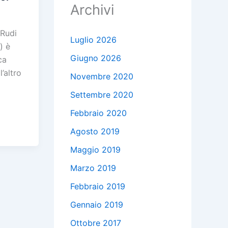
Archivi
 Rudi
Luglio 2026
) è
Giugno 2026
ca
’altro
Novembre 2020
Settembre 2020
C
Febbraio 2020
Agosto 2019
Maggio 2019
i
Marzo 2019
i
Febbraio 2019
i
Gennaio 2019
Ottobre 2017