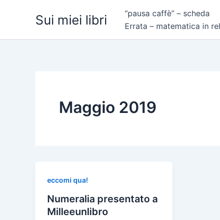
Vai
“pausa caffè” – scheda
Sui miei libri
al
Errata – matematica in re
contenuto
Maggio 2019
eccomi qua!
Numeralia presentato a
Milleeunlibro