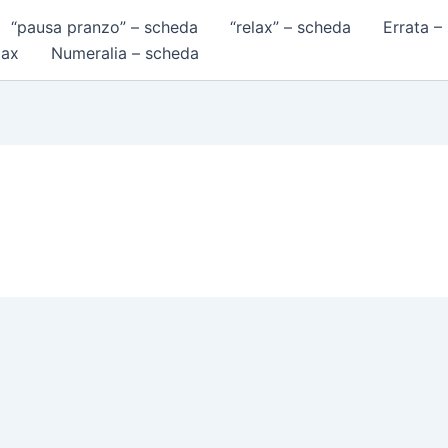
“pausa pranzo” – scheda
“relax” – scheda
Errata –
lax
Numeralia – scheda