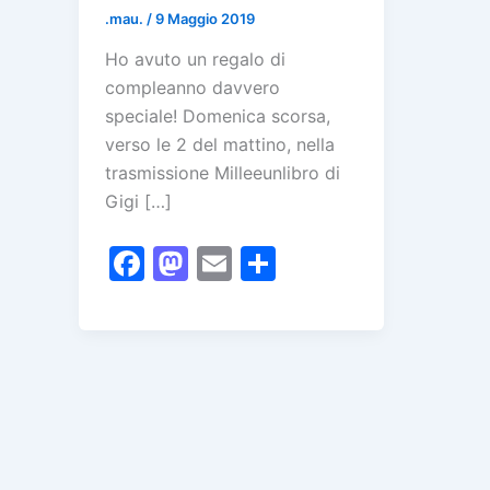
.mau.
/
9 Maggio 2019
Ho avuto un regalo di
compleanno davvero
speciale! Domenica scorsa,
verso le 2 del mattino, nella
trasmissione Milleeunlibro di
Gigi […]
F
M
E
C
a
a
m
o
c
st
ai
n
e
o
l
di
b
d
vi
o
o
di
o
n