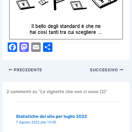
F
M
E
C
a
a
m
o
c
st
ai
n
PRECEDENTE
SUCCESSIVO
e
o
l
di
b
d
vi
o
o
di
2 commenti su “Le vignette che non ci sono (2)”
o
n
k
Statistiche del sito per luglio 2022
7 Agosto 2022 alle 13:05