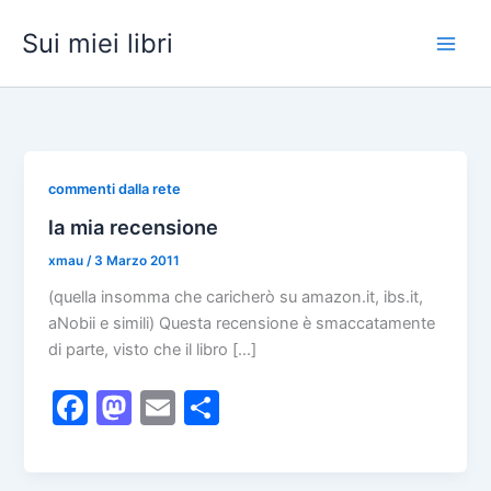
Vai
Sui miei libri
al
contenuto
commenti dalla rete
la mia recensione
xmau
/
3 Marzo 2011
(quella insomma che caricherò su amazon.it, ibs.it,
aNobii e simili) Questa recensione è smaccatamente
di parte, visto che il libro […]
F
M
E
C
a
a
m
o
c
st
ai
n