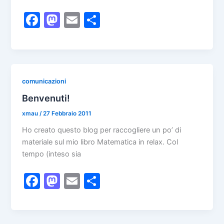
F
M
E
C
a
a
m
o
c
st
ai
n
e
o
l
di
b
d
vi
comunicazioni
o
o
di
Benvenuti!
o
n
xmau
/
27 Febbraio 2011
k
Ho creato questo blog per raccogliere un po’ di
materiale sul mio libro Matematica in relax. Col
tempo (inteso sia
F
M
E
C
a
a
m
o
c
st
ai
n