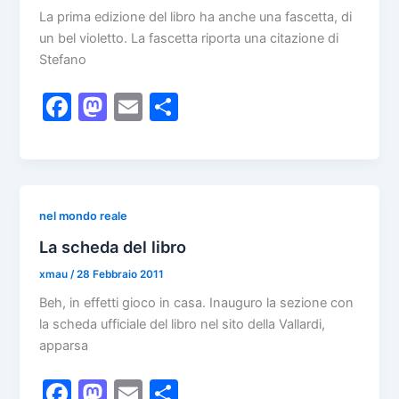
k
La prima edizione del libro ha anche una fascetta, di
un bel violetto. La fascetta riporta una citazione di
Stefano
F
M
E
C
a
a
m
o
c
st
ai
n
e
o
l
di
b
d
vi
nel mondo reale
o
o
di
La scheda del libro
o
n
xmau
/
28 Febbraio 2011
k
Beh, in effetti gioco in casa. Inauguro la sezione con
la scheda ufficiale del libro nel sito della Vallardi,
apparsa
F
M
E
C