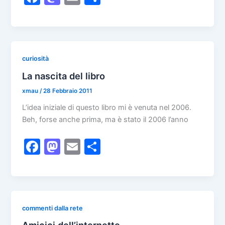
a
a
m
o
c
st
ai
n
e
o
l
di
b
d
vi
curiosità
o
o
di
La nascita del libro
o
n
xmau
/
28 Febbraio 2011
k
L’idea iniziale di questo libro mi è venuta nel 2006.
Beh, forse anche prima, ma è stato il 2006 l’anno
F
M
E
C
a
a
m
o
c
st
ai
n
e
o
l
di
b
d
vi
commenti dalla rete