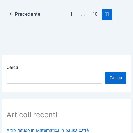
e
o
l
di
b
d
vi
←
Precedente
1
…
10
11
o
o
di
o
n
k
Cerca
Cerca
Articoli recenti
Altro refuso in Matematica in pausa caffè