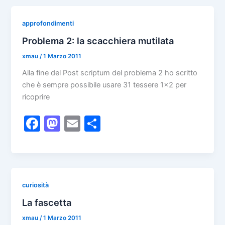
e
o
l
di
b
d
vi
approfondimenti
o
o
di
Problema 2: la scacchiera mutilata
o
n
xmau
/
1 Marzo 2011
k
Alla fine del Post scriptum del problema 2 ho scritto
che è sempre possibile usare 31 tessere 1×2 per
ricoprire
F
M
E
C
a
a
m
o
c
st
ai
n
e
o
l
di
b
d
vi
curiosità
o
o
di
La fascetta
o
n
xmau
/
1 Marzo 2011