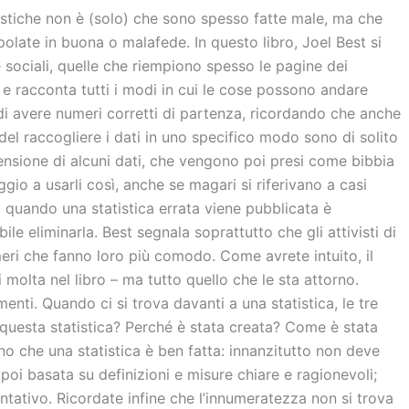
tistiche non è (solo) che sono spesso fatte male, ma che
late in buona o malafede. In questo libro, Joel Best si
e sociali, quelle che riempiono spesso le pagine dei
, e racconta tutti i modi in cui le cose possono andare
 di avere numeri corretti di partenza, ricordando che anche
 del raccogliere i dati in uno specifico modo sono di solito
ensione di alcuni dati, che vengono poi presi come bibbia
gio a usarli così, anche se magari si riferivano a casi
 quando una statistica errata viene pubblicata è
le eliminarla. Best segnala soprattutto che gli attivisti di
eri che fanno loro più comodo. Come avrete intuito, il
molta nel libro – ma tutto quello che le sta attorno.
nti. Quando ci si trova davanti a una statistica, le tre
questa statistica? Perché è stata creata? Come è stata
ano che una statistica è ben fatta: innanzitutto non deve
 poi basata su definizioni e misure chiare e ragionevoli;
ntativo. Ricordate infine che l’innumeratezza non si trova