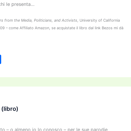
 chi le presenta…
 from the Media, Politicians, and Activists
, University of California
 – come Affiliato Amazon, se acquistate il libro dal link Bezos mi dà
C
o
n
di
vi
di
(libro)
to – o almeno io lo conosco – per le sue parodie