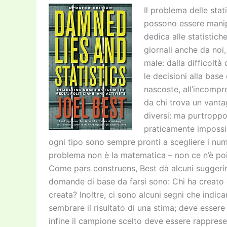
k
Il problema delle sta
possono essere manipo
dedica alle statistich
giornali anche da noi
male: dalla difficoltà
le decisioni alla base
nascoste, all’incompr
da chi trova un vantag
diversi: ma purtroppo
praticamente impossibi
ogni tipo sono sempre pronti a scegliere i num
problema non è la matematica – non ce n’è poi 
Come pars construens, Best dà alcuni suggerime
domande di base da farsi sono: Chi ha creato 
creata? Inoltre, ci sono alcuni segni che indic
sembrare il risultato di una stima; deve essere
infine il campione scelto deve essere rapprese