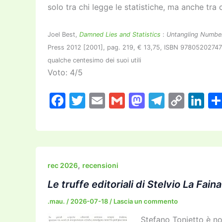
solo tra chi legge le statistiche, ma anche tra
Joel Best,
Damned Lies and Statistics
:
Untangling Numbers
Press 2012 [2001], pag. 219, € 13,75, ISBN 9780520274709
qualche centesimo dei suoi utili
Voto: 4/5
F
T
E
G
M
T
C
Li
a
w
m
m
a
el
o
n
c
itt
ai
ai
st
e
p
k
e
er
l
l
o
gr
y
e
b
d
a
Li
dI
,
rec 2026
recensioni
o
o
m
n
n
Le truffe editoriali di Stelvio La Faina
o
n
k
.mau.
/
2026-07-18
/
Lascia un commento
k
Stefano Tonietto è no