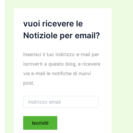
vuoi ricevere le
Notiziole per email?
Inserisci il tuo indirizzo e-mail per
iscriverti a questo blog, e ricevere
via e-mail le notifiche di nuovi
post.
I
n
d
i
r
Iscriviti
i