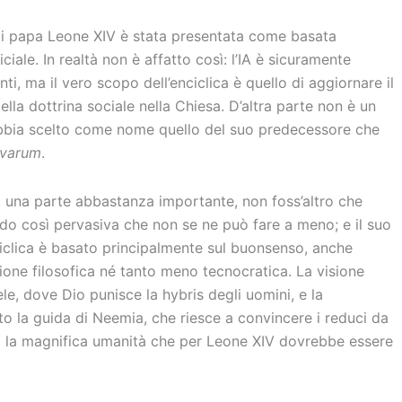
di papa Leone XIV è stata presentata come basata
ficiale. In realtà non è affatto così: l’IA è sicuramente
nti, ma il vero scopo dell’enciclica è quello di aggiornare il
lla dottrina sociale nella Chiesa. D’altra parte non è un
bbia scelto come nome quello del suo predecessore che
varum
.
a una parte abbastanza importante, non foss’altro che
do così pervasiva che non se ne può fare a meno; e il suo
ciclica è basato principalmente sul buonsenso, anche
ione filosofica né tanto meno tecnocratica. La visione
e, dove Dio punisce la hybris degli uomini, e la
to la guida di Neemia, che riesce a convincere i reduci da
to la magnifica umanità che per Leone XIV dovrebbe essere