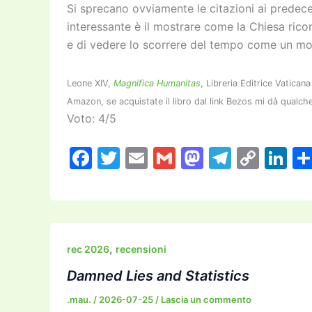
Si sprecano ovviamente le citazioni ai predece
interessante è il mostrare come la Chiesa rico
e di vedere lo scorrere del tempo come un mod
Leone XIV,
Magnifica Humanitas
, Libreria Editrice Vatic
Amazon, se acquistate il libro dal link Bezos mi dà qualche
Voto: 4/5
F
T
E
G
M
T
C
Li
a
w
m
m
a
el
o
n
c
itt
ai
ai
st
e
p
k
e
er
l
l
o
gr
y
e
b
d
a
Li
dI
,
rec 2026
recensioni
o
o
m
n
n
Damned Lies and Statistics
o
n
k
.mau.
/
2026-07-25
/
Lascia un commento