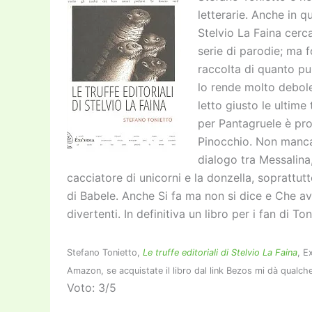
letterarie. Anche in 
Stelvio La Faina cerc
serie di parodie; ma f
raccolta di quanto pu
lo rende molto debole.
letto giusto le ultim
per Pantagruele è pro
Pinocchio. Non mancano
dialogo tra Messalina
cacciatore di unicorni e la donzella, soprattut
di Babele. Anche Si fa ma non si dice e Che a
divertenti. In definitiva un libro per i fan di Ton
Stefano Tonietto,
Le truffe editoriali di Stelvio La Faina
, E
Amazon, se acquistate il libro dal link Bezos mi dà qualche
Voto: 3/5