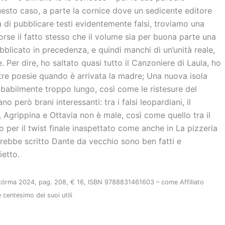
questo caso, a parte la cornice dove un sedicente editore
a di pubblicare testi evidentemente falsi, troviamo una
orse il fatto stesso che il volume sia per buona parte una
bblicato in precedenza, e quindi manchi di un’unità reale,
 Per dire, ho saltato quasi tutto il Canzoniere di Laula, ho
e tre poesie quando è arrivata la madre; Una nuova isola
babilmente troppo lungo, così come le ristesure del
 però brani interessanti: tra i falsi leopardiani, il
, Agrippina e Ottavia non è male, così come quello tra il
to per il twist finale inaspettato come anche in La pizzeria
vrebbe scritto Dante da vecchio sono ben fatti e
ietto.
xórma 2024, pag. 208, € 16, ISBN 9788831461603 – come Affiliato
 centesimo dei suoi utili