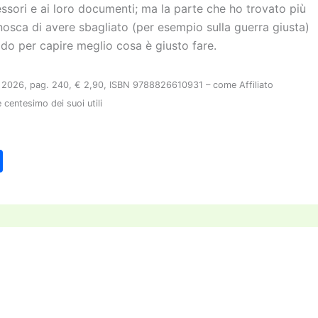
ssori e ai loro documenti; ma la parte che ho trovato più
nosca di avere sbagliato (per esempio sulla guerra giusta)
o per capire meglio cosa è giusto fare.
ana 2026, pag. 240, € 2,90, ISBN 9788826610931 – come Affiliato
 centesimo dei suoi utili
C
o
n
di
vi
di