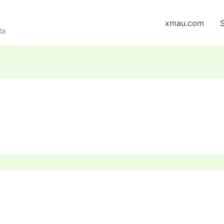
xmau.com
S
ta