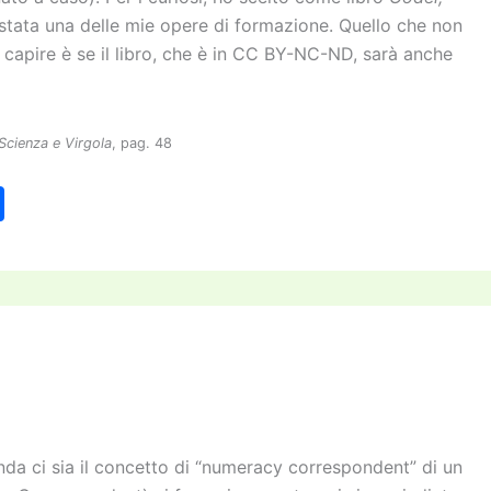
 stata una delle mie opere di formazione. Quello che non
 capire è se il libro, che è in CC BY-NC-ND, sarà anche
 Scienza e Virgola
, pag. 48
C
o
n
di
vi
di
anda ci sia il concetto di “numeracy correspondent” di un