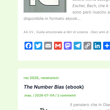
Escher, Bach
, che è
sono però riuscito a
disponibile in formato ebook…
AA.VV.,
Guida emozionale ai libri di scienza
:
Dieci anni di
F
T
E
G
M
T
C
Li
a
w
m
m
a
el
o
n
c
itt
ai
ai
st
e
p
k
e
er
l
l
o
gr
y
e
b
d
a
Li
dI
,
rec 2026
recensioni
o
o
m
n
n
The Number Bias
(ebook)
o
n
k
.mau.
/
2026-07-04
/
2 commenti
k
Il pensiero che in Ol