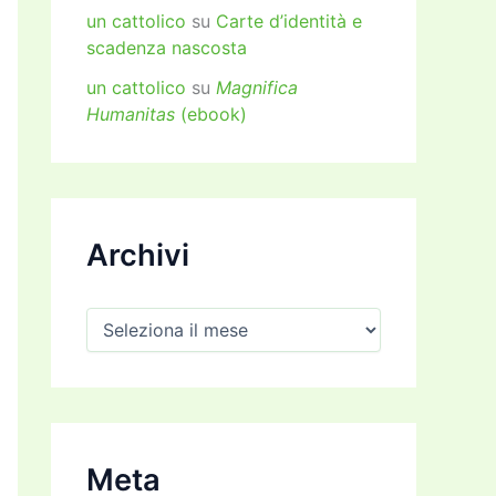
un cattolico
su
Carte d’identità e
scadenza nascosta
un cattolico
su
Magnifica
Humanitas
(ebook)
Archivi
A
r
c
h
i
v
i
Meta