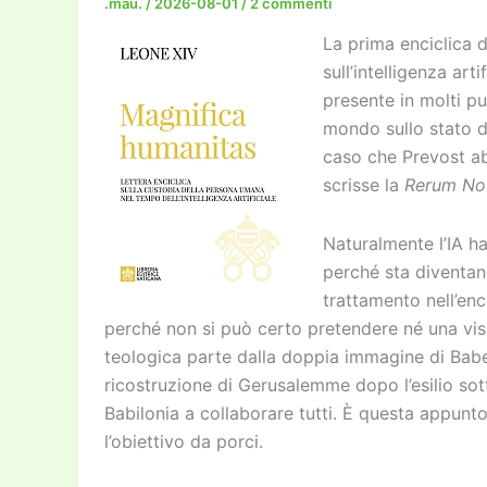
.mau.
/
2026-08-01
/
2 commenti
La prima enciclica 
sull’intelligenza arti
presente in molti pu
mondo sullo stato de
caso che Prevost a
scrisse la
Rerum No
Naturalmente l’IA h
perché sta diventan
trattamento nell’en
perché non si può certo pretendere né una vis
teologica parte dalla doppia immagine di Babel
ricostruzione di Gerusalemme dopo l’esilio sot
Babilonia a collaborare tutti. È questa appun
l’obiettivo da porci.