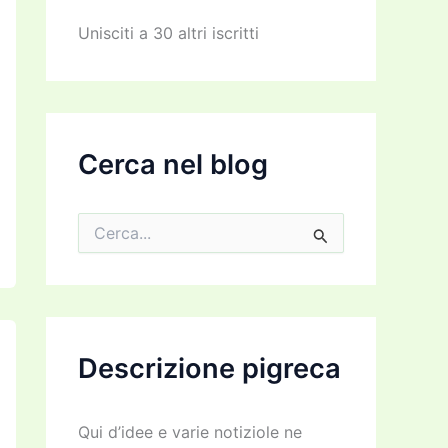
z
z
Unisciti a 30 altri iscritti
o
e
m
a
i
l
Cerca nel blog
C
e
r
c
a
:
Descrizione pigreca
Qui d’idee e varie notiziole ne