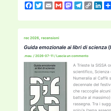
F
T
E
G
M
T
C
Li
a
w
m
m
a
el
o
n
c
itt
ai
ai
st
e
p
k
e
er
l
l
o
gr
y
e
b
d
a
Li
dI
,
rec 2026
recensioni
o
o
m
n
n
Guida emozionale ai libri di scienza
(
o
n
k
.mau.
/
2026-07-11
/
Lascia un commento
k
A Trieste la SISSA o
scientifico, Scienza
Numeralia al Caffè s
decennale del festiv
che raccoglie alcuni
battute al massimo) 
rassegna. Tra i sugg
solo/a (tema assegna