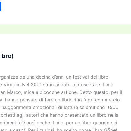
C
o
n
di
vi
di
libro)
rganizza da una decina d’anni un festival del libro
 e Virgola. Nel 2019 sono andato a presentare il mio
an Marco, mica albicocche artiche. Detto questo, per il
al hanno pensato di fare un libriccino fuori commercio
 “suggerimenti emozionali di letture scientifiche” (500
chiesti agli autori che hanno presentato un libro nella
erimenti c’è così anche il mio, per un libro quando sei
to a caso). Per i curiosi, ho scelto come libro
Gödel,