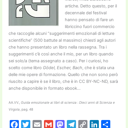
artiche. Detto questo, per il
decennale del festival
hanno pensato di fare un
libriccino fuori commercio
che raccoglie alcuni “suggerimenti emozionali di letture
scientifiche” (500 battute al massimo) chiesti agli autori
che hanno presentato un libro nella rassegna. Tra i
suggerimenti c’è così anche il mio, per un libro quando
sei solo/a (tema assegnato a caso). Per i curiosi, ho
scelto come libro
Gödel, Escher, Bach
, che è stata una
delle mie opere di formazione. Quello che non sono però
riuscito a capire è se il libro, che è in CC BY-NC-ND, sarà
anche disponibile in formato ebook…
AA.VV.,
Guida emozionale ai libri di scienza
:
Dieci anni di Scienza e
Virgola
, pag. 48
F
T
E
G
M
T
C
Li
C