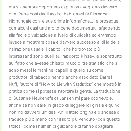
avere i numeri anche corretti,
ma sia sempre opportuno capire osa vogliono davvero
dire. Parte così dagli assiro-babilonesi (e Florence
Nightingale con le sue prime infografiche…) e prosegue
con alcuni casi tutti molto bene documentati, sfuggendo
alla facile divulgazione a livello di curiosità ed entrando
invece a mostrare cosa è davvero successo al di là della
narrazione usuale. I capitoli che ho trovato più
interessanti sono quelli sul rapporto Kinsey, e soprattutto
sul fatto che avesse chiesto l’aiuto di tre statistici che si
sono messi le mani nei capelli, e quello su come i
produttori di tabacco hanno anche assoldato Darrell
Huff, l’autore di “How to Lie with Statistics” che mostrò in
pratica come si potesse intortare la gente. La traduzione
di Suzanne Heukensfeldt Jansen mi pare scorrevole,
anche se non sarei in grado di leggere l’originale e quindi
non ho davvero un’idea. Ah: il titolo originale olandese si
traduce più o meno con “Il libro più venduto (con questo
titolo) : come i numeri ci guidano e ci fanno sbagliare