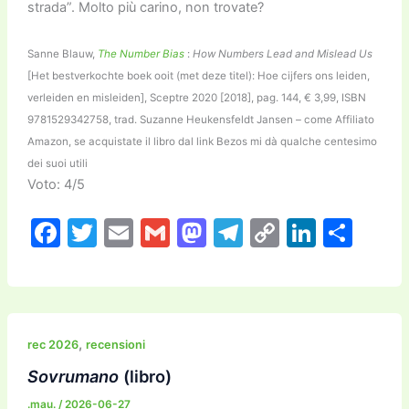
strada”. Molto più carino, non trovate?
Sanne Blauw,
The Number Bias
:
How Numbers Lead and Mislead Us
[Het bestverkochte boek ooit (met deze titel): Hoe cijfers ons leiden,
verleiden en misleiden], Sceptre 2020 [2018], pag. 144, € 3,99, ISBN
9781529342758, trad. Suzanne Heukensfeldt Jansen – come Affiliato
Amazon, se acquistate il libro dal link Bezos mi dà qualche centesimo
dei suoi utili
Voto: 4/5
F
T
E
G
M
T
C
Li
C
a
w
m
m
a
el
o
n
o
c
itt
ai
ai
st
e
p
k
n
e
er
l
l
o
gr
y
e
di
b
d
a
Li
dI
vi
,
rec 2026
recensioni
o
o
m
n
n
di
Sovrumano
(libro)
o
n
k
.mau.
/
2026-06-27