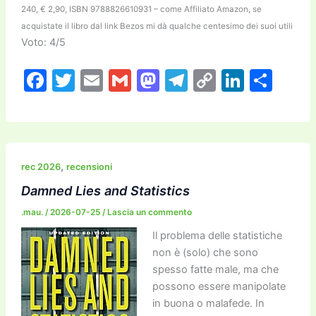
240, € 2,90, ISBN 9788826610931 – come Affiliato Amazon, se
acquistate il libro dal link Bezos mi dà qualche centesimo dei suoi utili
Voto: 4/5
F
T
E
G
M
T
C
Li
C
a
w
m
m
a
el
o
n
o
c
itt
ai
ai
st
e
p
k
n
e
er
l
l
o
gr
y
e
di
b
d
a
Li
dI
vi
,
rec 2026
recensioni
o
o
m
n
n
di
Damned Lies and Statistics
o
n
k
.mau.
/
2026-07-25
/
Lascia un commento
k
Il problema delle statistiche
non è (solo) che sono
spesso fatte male, ma che
possono essere manipolate
in buona o malafede. In