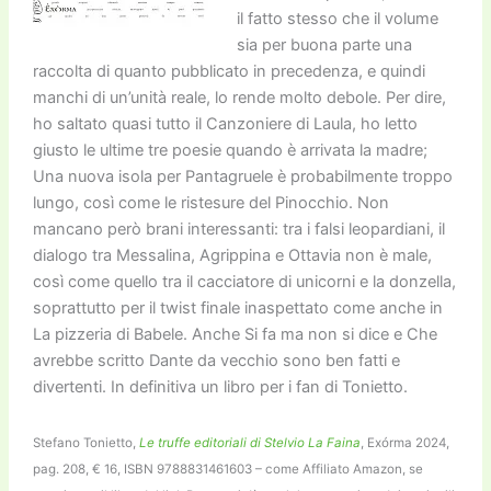
il fatto stesso che il volume
sia per buona parte una
raccolta di quanto pubblicato in precedenza, e quindi
manchi di un’unità reale, lo rende molto debole. Per dire,
ho saltato quasi tutto il Canzoniere di Laula, ho letto
giusto le ultime tre poesie quando è arrivata la madre;
Una nuova isola per Pantagruele è probabilmente troppo
lungo, così come le ristesure del Pinocchio. Non
mancano però brani interessanti: tra i falsi leopardiani, il
dialogo tra Messalina, Agrippina e Ottavia non è male,
così come quello tra il cacciatore di unicorni e la donzella,
soprattutto per il twist finale inaspettato come anche in
La pizzeria di Babele. Anche Si fa ma non si dice e Che
avrebbe scritto Dante da vecchio sono ben fatti e
divertenti. In definitiva un libro per i fan di Tonietto.
Stefano Tonietto,
Le truffe editoriali di Stelvio La Faina
, Exórma 2024,
pag. 208, € 16, ISBN 9788831461603 – come Affiliato Amazon, se