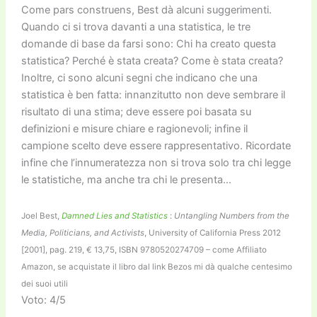
Come pars construens, Best dà alcuni suggerimenti.
Quando ci si trova davanti a una statistica, le tre
domande di base da farsi sono: Chi ha creato questa
statistica? Perché è stata creata? Come è stata creata?
Inoltre, ci sono alcuni segni che indicano che una
statistica è ben fatta: innanzitutto non deve sembrare il
risultato di una stima; deve essere poi basata su
definizioni e misure chiare e ragionevoli; infine il
campione scelto deve essere rappresentativo. Ricordate
infine che l’innumeratezza non si trova solo tra chi legge
le statistiche, ma anche tra chi le presenta…
Joel Best,
Damned Lies and Statistics
:
Untangling Numbers from the
Media, Politicians, and Activists
, University of California Press 2012
[2001], pag. 219, € 13,75, ISBN 9780520274709 – come Affiliato
Amazon, se acquistate il libro dal link Bezos mi dà qualche centesimo
dei suoi utili
Voto: 4/5