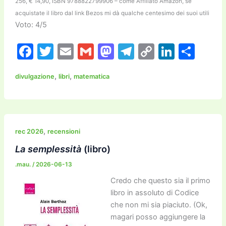
256, € 14,90, ISBN 9788822799906 – come Affiliato Amazon, se
acquistate il libro dal link Bezos mi dà qualche centesimo dei suoi utili
Voto: 4/5
F
T
E
G
M
T
C
Li
C
a
w
m
m
a
el
o
n
o
,
,
divulgazione
libri
matematica
c
itt
ai
ai
st
e
p
k
n
e
er
l
l
o
gr
y
e
di
b
d
a
Li
dI
vi
o
o
m
n
n
di
,
rec 2026
recensioni
o
n
k
La semplessità
(libro)
k
.mau.
/
2026-06-13
Credo che questo sia il primo
libro in assoluto di Codice
che non mi sia piaciuto. (Ok,
magari posso aggiungere la