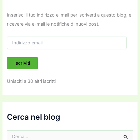
Inserisci il tuo indirizzo e-mail per iscriverti a questo blog, e
ricevere via e-mail le notifiche di nuovi post.
I
n
d
i
Iscriviti
r
i
z
Unisciti a 30 altri iscritti
z
o
e
m
a
i
Cerca nel blog
l
C
e