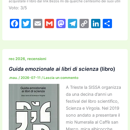
acquistate il libro dal link Bezos mi dà qualche centesimo dei suoi utili
Voto: 3/5
F
T
E
G
M
T
C
Li
C
a
w
m
m
a
el
o
n
o
c
itt
ai
ai
st
e
p
k
n
e
er
l
l
o
gr
y
e
di
b
d
a
Li
dI
vi
,
rec 2026
recensioni
o
o
m
n
n
di
Guida emozionale ai libri di scienza
(libro)
o
n
k
.mau.
/
2026-07-11
/
Lascia un commento
k
A Trieste la SISSA organizza
da una decina d’anni un
festival del libro scientifico,
Scienza e Virgola. Nel 2019
sono andato a presentare il
mio Numeralia al Caffè san
Marco, mica albicocche