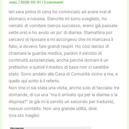
o
n
k
.mau.
/
2026-05-31
/
2 commenti
k
Ieri sera prima di cena ho cominciato ad avere mal di
stomaco e nausea. Stanotte mi sono svegliato, ho
cercato di vomitare (senza successo, erano già passate
sette ore) e ho avuto un po’ di diarrea. Stamattina poi
cercavo di riposare e mi accorgevo che mi mancava il
fiato, e dovevo fare grandi respiri. Ho così deciso di
chiamare la guardia medica, pardon il servizio di
continuità assistenziale, anche perché domani è un
prefestivo e quindi il medico di base non ci sarebbe
stato. Sono andato alla Casa di Comunità vicino a me, e
quello qui sotto è il referto.
Non che ci sia stata una visita, anche solo di facciata: tre
domande, di cui una “ma è arrivato qui per la diarrea o la
dispnea?” (e già mi è servito un secondo per tradurre),
nessun contatto. Non una grande utilità, direi.
(ora sto meglio)