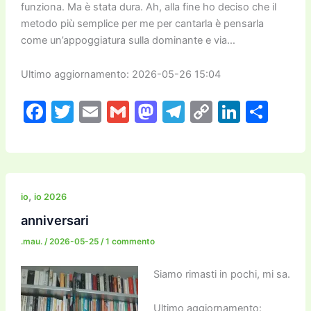
funziona. Ma è stata dura. Ah, alla fine ho deciso che il
metodo più semplice per me per cantarla è pensarla
come un’appoggiatura sulla dominante e via…
Ultimo aggiornamento: 2026-05-26 15:04
F
T
E
G
M
T
C
Li
C
a
w
m
m
a
el
o
n
o
c
itt
ai
ai
st
e
p
k
n
e
er
l
l
o
gr
y
e
di
b
d
a
Li
dI
vi
,
io
io 2026
o
o
m
n
n
di
anniversari
o
n
k
.mau.
/
2026-05-25
/
1 commento
k
Siamo rimasti in pochi, mi sa.
Ultimo aggiornamento: