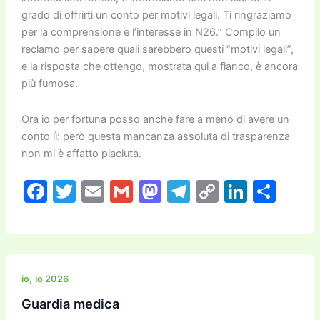
grado di offrirti un conto per motivi legali. Ti ringraziamo
per la comprensione e l’interesse in N26.” Compilo un
reclamo per sapere quali sarebbero questi “motivi legali”,
e la risposta che ottengo, mostrata qui a fianco, è ancora
più fumosa.
Ora io per fortuna posso anche fare a meno di avere un
conto lì: però questa mancanza assoluta di trasparenza
non mi è affatto piaciuta.
F
T
E
G
M
T
C
Li
C
a
w
m
m
a
el
o
n
o
c
itt
ai
ai
st
e
p
k
n
e
er
l
l
o
gr
y
e
di
b
d
a
Li
dI
vi
,
io
io 2026
o
o
m
n
n
di
Guardia medica