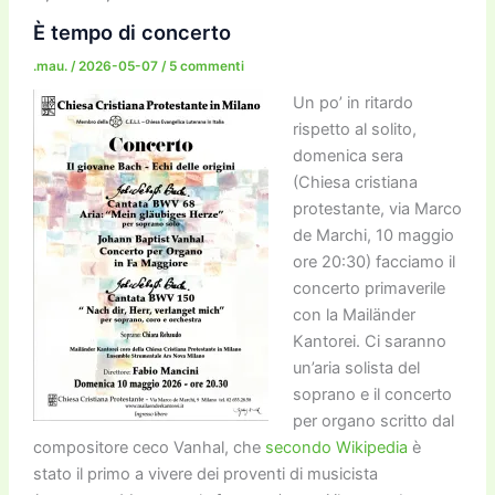
o
o
m
n
n
di
È tempo di concerto
o
n
k
.mau.
/
2026-05-07
/
5 commenti
k
Un po’ in ritardo
rispetto al solito,
domenica sera
(Chiesa cristiana
protestante, via Marco
de Marchi, 10 maggio
ore 20:30) facciamo il
concerto primaverile
con la Mailänder
Kantorei. Ci saranno
un’aria solista del
soprano e il concerto
per organo scritto dal
compositore ceco Vanhal, che
secondo Wikipedia
è
stato il primo a vivere dei proventi di musicista