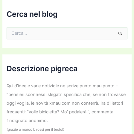
a
i
Cerca nel blog
l
C
e
r
c
a
:
Descrizione pigreca
Qui d’idee e varie notiziole ne scrive punto mau punto –
“pensieri sconnessi slegati” specifica che, se non trovasse
oggi voglia, le novità xmau com non conterrà. Ira di lettori
frequenti: “volle bicicletta? Mo’ pedalerà!”, commenta
l’indignato anonimo.
(grazie a marco b rossi per il testo!)