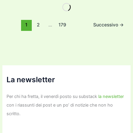
e
er
l
l
o
gr
y
e
di
b
d
a
Li
dI
vi
o
o
m
n
n
di
1
2
…
179
Successivo
→
o
n
k
k
La newsletter
Per chi ha fretta, il venerdì posto su substack
la newsletter
con i riassunti dei post e un po’ di notizie che non ho
scritto.