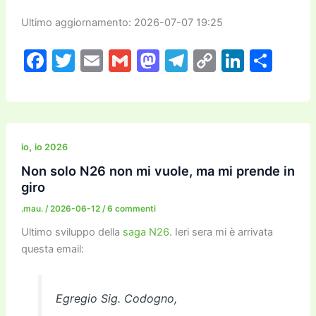
Ultimo aggiornamento: 2026-07-07 19:25
F
T
E
G
M
T
C
Li
C
a
w
m
m
a
el
o
n
o
c
itt
ai
ai
st
e
p
k
n
e
er
l
l
o
gr
y
e
di
b
d
a
Li
dI
vi
,
io
io 2026
o
o
m
n
n
di
Non solo N26 non mi vuole, ma mi prende in
giro
o
n
k
.mau.
/
2026-06-12
/
6 commenti
k
Ultimo sviluppo della
saga N26
. Ieri sera mi è arrivata
questa email:
Egregio Sig. Codogno,