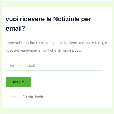
vuoi ricevere le Notiziole per
email?
Inserisci il tuo indirizzo e-mail per iscriverti a questo blog, e
ricevere via e-mail le notifiche di nuovi post.
I
n
d
i
Iscriviti
r
i
z
Unisciti a 30 altri iscritti
z
o
e
m