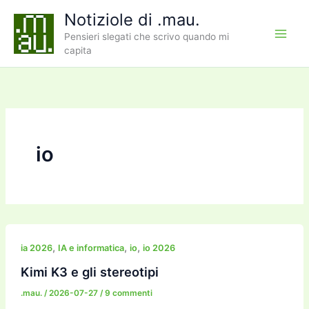
Vai
Notiziole di .mau.
al
Pensieri slegati che scrivo quando mi
contenuto
capita
io
,
,
,
ia 2026
IA e informatica
io
io 2026
Kimi K3 e gli stereotipi
.mau.
/
2026-07-27
/
9 commenti