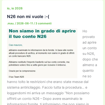
e
er
l
l
o
gr
y
e
di
b
d
a
Li
dI
vi
,
io
io 2026
o
o
m
n
n
di
N26 non mi vuole :-(
o
n
k
.mau.
/
2026-06-11
/
3 commenti
k
Ho
provato
ad aprire
un conto
su N26,
dopo che
almeno a
quanto
ne so
hanno tolto le restrizioni che erano state messe dal
sistema antiricilaggio. Faccio tutta la procedura… e
loggandomi mi arriva un messaggio “Non possiamo
offrirti un conto N26 – Dopo avere esaminato le
informazioni fornite, ti informiamo che non siamo in