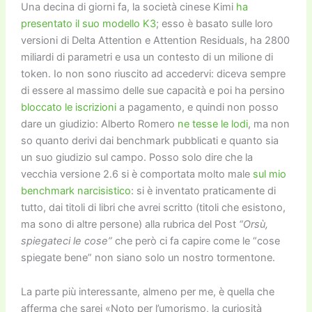
Una decina di giorni fa, la società cinese Kimi
ha
presentato il suo modello K3
; esso è basato sulle loro
versioni di Delta Attention e Attention Residuals, ha 2800
miliardi di parametri e usa un contesto di un milione di
token. Io non sono riuscito ad accedervi: diceva sempre
di essere al massimo delle sue capacità e poi ha persino
bloccato le iscrizioni
a pagamento, e quindi non posso
dare un giudizio: Alberto Romero
ne tesse le lodi
, ma non
so quanto derivi dai benchmark pubblicati e quanto sia
un suo giudizio sul campo. Posso solo dire che la
vecchia versione 2.6 si è comportata molto male
sul mio
benchmark narcisistico
: si è inventato praticamente di
tutto, dai titoli di libri che avrei scritto (titoli che esistono,
ma sono di altre persone) alla rubrica del Post
“Orsù,
spiegateci le cose”
che però ci fa capire come le “cose
spiegate bene” non siano solo un nostro tormentone.
La parte più interessante, almeno per me, è quella che
afferma che sarei «Noto per l’umorismo, la curiosità