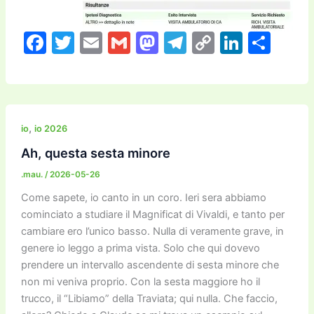
F
T
E
G
M
T
C
Li
C
a
w
m
m
a
el
o
n
o
c
itt
ai
ai
st
e
p
k
n
e
er
l
l
o
gr
y
e
di
b
d
a
Li
dI
vi
,
io
io 2026
o
o
m
n
n
di
Ah, questa sesta minore
o
n
k
.mau.
/
2026-05-26
k
Come sapete, io canto in un coro. Ieri sera abbiamo
cominciato a studiare il Magnificat di Vivaldi, e tanto per
cambiare ero l’unico basso. Nulla di veramente grave, in
genere io leggo a prima vista. Solo che qui dovevo
prendere un intervallo ascendente di sesta minore che
non mi veniva proprio. Con la sesta maggiore ho il
trucco, il “Libiamo” della Traviata; qui nulla. Che faccio,