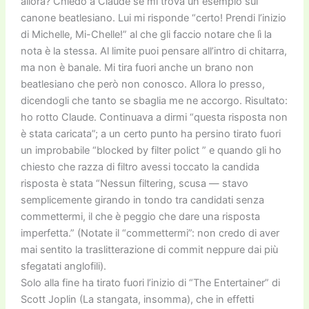
allora? Chiedo a Claude se mi trova un esempio sul
canone beatlesiano. Lui mi risponde “certo! Prendi l’inizio
di Michelle, Mi-Chelle!” al che gli faccio notare che lì la
nota è la stessa. Al limite puoi pensare all’intro di chitarra,
ma non è banale. Mi tira fuori anche un brano non
beatlesiano che però non conosco. Allora lo presso,
dicendogli che tanto se sbaglia me ne accorgo. Risultato:
ho rotto Claude. Continuava a dirmi “questa risposta non
è stata caricata”; a un certo punto ha persino tirato fuori
un improbabile “blocked by filter polict ” e quando gli ho
chiesto che razza di filtro avessi toccato la candida
risposta è stata “Nessun filtering, scusa — stavo
semplicemente girando in tondo tra candidati senza
commettermi, il che è peggio che dare una risposta
imperfetta.” (Notate il “commettermi”: non credo di aver
mai sentito la traslitterazione di commit neppure dai più
sfegatati anglofili).
Solo alla fine ha tirato fuori l’inizio di “The Entertainer” di
Scott Joplin (La stangata, insomma), che in effetti