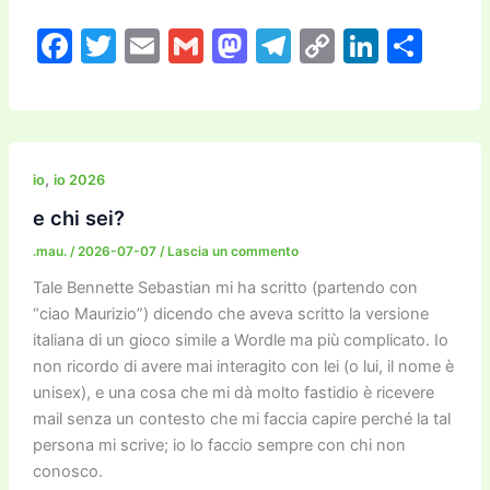
F
T
E
G
M
T
C
Li
C
a
w
m
m
a
el
o
n
o
c
itt
ai
ai
st
e
p
k
n
e
er
l
l
o
gr
y
e
di
b
d
a
Li
dI
vi
,
io
io 2026
o
o
m
n
n
di
e chi sei?
o
n
k
.mau.
/
2026-07-07
/
Lascia un commento
k
Tale Bennette Sebastian mi ha scritto (partendo con
“ciao Maurizio”) dicendo che aveva scritto la versione
italiana di un gioco simile a Wordle ma più complicato. Io
non ricordo di avere mai interagito con lei (o lui, il nome è
unisex), e una cosa che mi dà molto fastidio è ricevere
mail senza un contesto che mi faccia capire perché la tal
persona mi scrive; io lo faccio sempre con chi non
conosco.