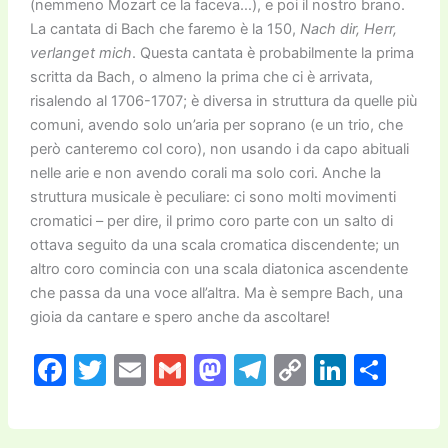
(nemmeno Mozart ce la faceva…), e poi il nostro brano.
La cantata di Bach che faremo è la 150,
Nach dir, Herr,
verlanget mich
. Questa cantata è probabilmente la prima
scritta da Bach, o almeno la prima che ci è arrivata,
risalendo al 1706-1707; è diversa in struttura da quelle più
comuni, avendo solo un’aria per soprano (e un trio, che
però canteremo col coro), non usando i da capo abituali
nelle arie e non avendo corali ma solo cori. Anche la
struttura musicale è peculiare: ci sono molti movimenti
cromatici – per dire, il primo coro parte con un salto di
ottava seguito da una scala cromatica discendente; un
altro coro comincia con una scala diatonica ascendente
che passa da una voce all’altra. Ma è sempre Bach, una
gioia da cantare e spero anche da ascoltare!
F
T
E
G
M
T
C
Li
C
a
w
m
m
a
el
o
n
o
c
itt
ai
ai
st
e
p
k
n