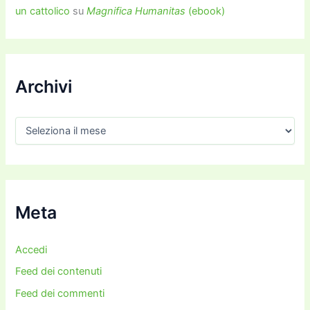
un cattolico
su
Magnifica Humanitas
(ebook)
Archivi
A
r
c
h
i
v
i
Meta
Accedi
Feed dei contenuti
Feed dei commenti