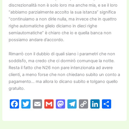
discrezionalità non è solo loro ma anche mia, e se il loro
“abbiamo parzialmente accolto la sua istanza” significa
“continuiamo a non dirle nulla, ma invece che in quattro
righe automatiche glielo diciamo in dieci righe
semiautomatiche” è chiaro che io e quella banca non
possiamo andare d’accordo.
Rimarrò con il dubbio di quali siano i parametri che non
soddisfo, ma credo che ci dormirò comunque la notte.
Resta il fatto che N26 non pare intenzionata ad avere
clienti, a meno forse che non chiedano subito un conto a
pagamento… ma allora lo dicano subito e tolgano quello
gratuito.
F
T
E
G
M
T
C
Li
C
a
w
m
m
a
el
o
n
o
c
itt
ai
ai
st
e
p
k
n