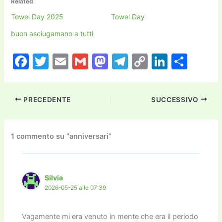
Related
Towel Day 2025
Towel Day
buon asciugamano a tutti
F
T
E
G
M
T
C
Li
C
a
w
m
m
a
el
o
n
o
c
itt
ai
ai
st
e
p
k
n
PRECEDENTE
SUCCESSIVO
e
er
l
l
o
gr
y
e
di
b
d
a
Li
dI
vi
o
o
m
n
n
di
1 commento su “anniversari”
o
n
k
k
Silvia
2026-05-25 alle 07:39
Vagamente mi era venuto in mente che era il periodo