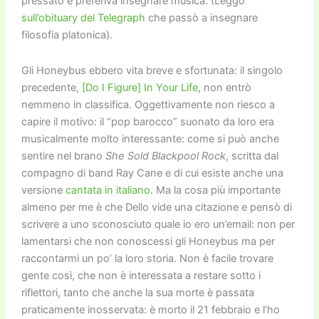
pressato e preferiva insegnare musica. (Leggo
sull’obituary del Telegraph
che passò a insegnare
filosofia platonica).
Gli Honeybus ebbero vita breve e sfortunata: il singolo
precedente,
[Do I Figure] In Your Life
, non entrò
nemmeno in classifica. Oggettivamente non riesco a
capire il motivo: il “pop barocco” suonato da loro era
musicalmente molto interessante: come si può anche
sentire nel brano
She Sold Blackpool Rock
, scritta dal
compagno di band Ray Cane e di cui esiste anche una
versione
cantata in italiano
. Ma la cosa più importante
almeno per me è che Dello vide una citazione e pensò di
scrivere a uno sconosciuto quale io ero un’email: non per
lamentarsi che non conoscessi gli Honeybus ma per
raccontarmi un po’ la loro storia. Non è facile trovare
gente così, che non è interessata a restare sotto i
riflettori, tanto che anche la sua morte è passata
praticamente inosservata: è morto il 21 febbraio e l’ho