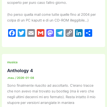
scoperto per puro caso l’altro giorno.
(ho perso quella mail come tutte quelle fino al 2004 per
colpa di un PC kaputt e di un CD-ROM illeggibile…)
F
T
E
G
M
T
C
Li
C
a
w
m
m
a
el
o
n
o
c
itt
ai
ai
st
e
p
k
n
e
er
l
l
o
gr
y
e
di
b
d
a
Li
dI
vi
musica
o
o
m
n
n
di
Anthology 4
o
n
k
.mau.
/
2026-01-08
k
Sono finalmente riuscito ad ascoltarlo. C’erano tracce
che non avevo mai trovato su bootleg (ma è vero che
negli ultimi decenni mi ero fermato). Resta intatto il mio
stupore per versioni arrangiate in maniera