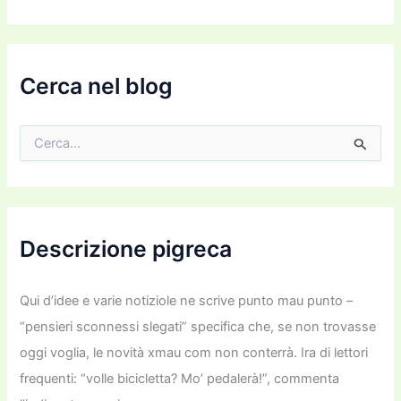
o
e
m
a
i
Cerca nel blog
l
C
e
r
c
a
:
Descrizione pigreca
Qui d’idee e varie notiziole ne scrive punto mau punto –
“pensieri sconnessi slegati” specifica che, se non trovasse
oggi voglia, le novità xmau com non conterrà. Ira di lettori
frequenti: “volle bicicletta? Mo’ pedalerà!”, commenta