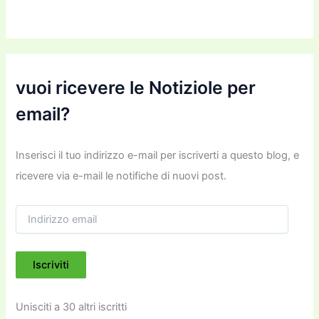
vuoi ricevere le Notiziole per
email?
Inserisci il tuo indirizzo e-mail per iscriverti a questo blog, e
ricevere via e-mail le notifiche di nuovi post.
I
n
d
i
Iscriviti
r
i
z
Unisciti a 30 altri iscritti
z