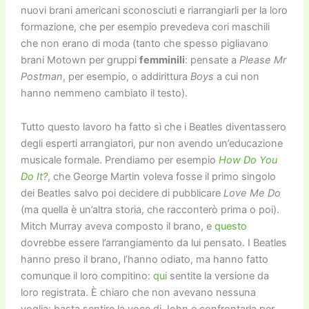
nuovi brani americani sconosciuti e riarrangiarli per la loro
formazione, che per esempio prevedeva cori maschili
che non erano di moda (tanto che spesso pigliavano
brani Motown per gruppi
femminili
: pensate a
Please Mr
Postman
, per esempio, o addirittura
Boys
a cui non
hanno nemmeno cambiato il testo).
Tutto questo lavoro ha fatto sì che i Beatles diventassero
degli esperti arrangiatori, pur non avendo un’educazione
musicale formale. Prendiamo per esempio
How Do You
Do It?
, che George Martin voleva fosse il primo singolo
dei Beatles salvo poi decidere di pubblicare
Love Me Do
(ma quella è un’altra storia, che racconterò prima o poi).
Mitch Murray aveva composto il brano, e
questo
dovrebbe essere l’arrangiamento da lui pensato. I Beatles
hanno preso il brano, l’hanno odiato, ma hanno fatto
comunque il loro compitino:
qui
sentite la versione da
loro registrata. È chiaro che non avevano nessuna