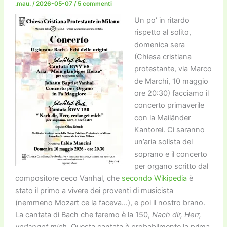
.mau.
/
2026-05-07
/
5 commenti
Un po’ in ritardo
rispetto al solito,
domenica sera
(Chiesa cristiana
protestante, via Marco
de Marchi, 10 maggio
ore 20:30) facciamo il
concerto primaverile
con la Mailänder
Kantorei. Ci saranno
un’aria solista del
soprano e il concerto
per organo scritto dal
compositore ceco Vanhal, che
secondo Wikipedia
è
stato il primo a vivere dei proventi di musicista
(nemmeno Mozart ce la faceva…), e poi il nostro brano.
La cantata di Bach che faremo è la 150,
Nach dir, Herr,
verlanget mich
. Questa cantata è probabilmente la prima