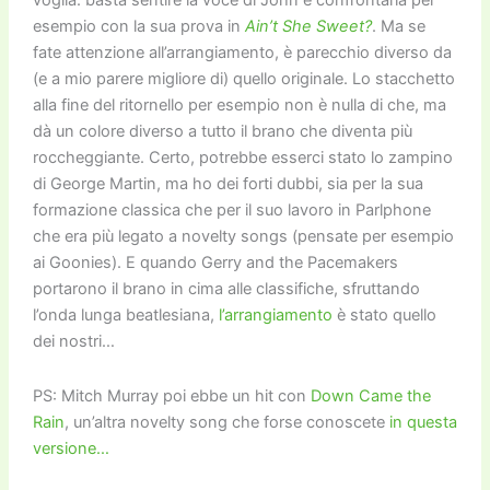
voglia: basta sentire la voce di John e confrontarla per
esempio con la sua prova in
Ain’t She Sweet?
. Ma se
fate attenzione all’arrangiamento, è parecchio diverso da
(e a mio parere migliore di) quello originale. Lo stacchetto
alla fine del ritornello per esempio non è nulla di che, ma
dà un colore diverso a tutto il brano che diventa più
roccheggiante. Certo, potrebbe esserci stato lo zampino
di George Martin, ma ho dei forti dubbi, sia per la sua
formazione classica che per il suo lavoro in Parlphone
che era più legato a novelty songs (pensate per esempio
ai Goonies). E quando Gerry and the Pacemakers
portarono il brano in cima alle classifiche, sfruttando
l’onda lunga beatlesiana,
l’arrangiamento
è stato quello
dei nostri…
PS: Mitch Murray poi ebbe un hit con
Down Came the
Rain
, un’altra novelty song che forse conoscete
in questa
versione…