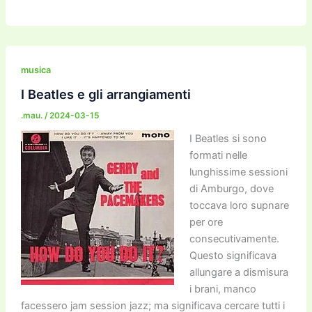
a
w
m
m
a
el
o
n
o
c
itt
ai
ai
st
e
p
k
n
e
er
l
l
o
gr
y
e
di
b
d
a
Li
dI
vi
musica
o
o
m
n
n
di
I Beatles e gli arrangiamenti
o
n
k
.mau.
/
2024-03-15
k
I Beatles si sono
formati nelle
lunghissime sessioni
di Amburgo, dove
toccava loro supnare
per ore
consecutivamente.
Questo significava
allungare a dismisura
i brani, manco
facessero jam session jazz; ma significava cercare tutti i