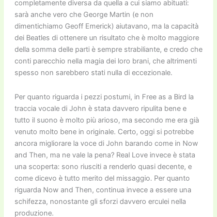
completamente diversa da quella a cui siamo abituati:
sarà anche vero che George Martin (e non
dimentichiamo Geoff Emerick) aiutavano, ma la capacità
dei Beatles di ottenere un risultato che è molto maggiore
della somma delle parti è sempre strabiliante, e credo che
conti parecchio nella magia dei loro brani, che altrimenti
spesso non sarebbero stati nulla di eccezionale.
Per quanto riguarda i pezzi postumi, in Free as a Bird la
traccia vocale di John è stata davvero ripulita bene e
tutto il suono è molto più arioso, ma secondo me era già
venuto molto bene in originale. Certo, oggi si potrebbe
ancora migliorare la voce di John barando come in Now
and Then, ma ne vale la pena? Real Love invece è stata
una scoperta: sono riusciti a renderlo quasi decente, e
come dicevo è tutto merito del missaggio. Per quanto
riguarda Now and Then, continua invece a essere una
schifezza, nonostante gli sforzi davvero erculei nella
produzione.