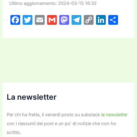
Ultimo aggiornamento: 2024-03-15 16:32
F
T
E
G
M
T
C
Li
C
a
w
m
m
a
el
o
n
o
c
itt
ai
ai
st
e
p
k
n
e
er
l
l
o
gr
y
e
di
b
d
a
Li
dI
vi
o
o
m
n
n
di
o
n
k
k
La newsletter
Per chi ha fretta, il venerdì posto su substack
la newsletter
con i riassunti dei post e un po’ di notizie che non ho
scritto.