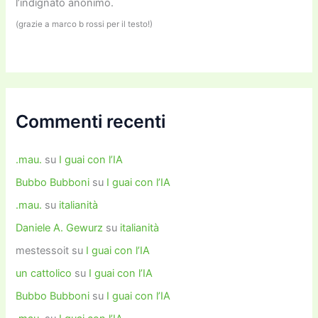
l’indignato anonimo.
(grazie a marco b rossi per il testo!)
Commenti recenti
.mau.
su
I guai con l’IA
Bubbo Bubboni
su
I guai con l’IA
.mau.
su
italianità
Daniele A. Gewurz
su
italianità
mestessoit
su
I guai con l’IA
un cattolico
su
I guai con l’IA
Bubbo Bubboni
su
I guai con l’IA