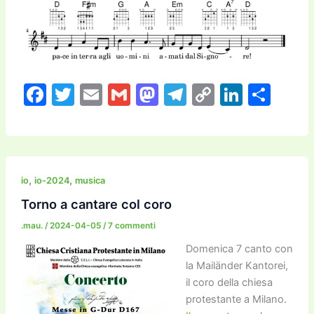
F
T
E
G
M
T
C
Li
C
a
w
m
m
a
el
o
n
o
c
itt
ai
ai
st
e
p
k
n
e
er
l
l
o
gr
y
e
di
b
d
a
Li
dI
vi
,
,
io
io-2024
musica
o
o
m
n
n
di
Torno a cantare col coro
o
n
k
.mau.
/
2024-04-05
/
7 commenti
k
Domenica 7 canto con
la Mailänder Kantorei,
il coro della chiesa
protestante a Milano.