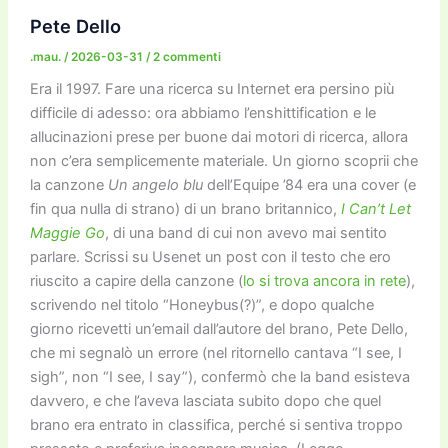
o
o
m
n
n
di
Pete Dello
o
n
k
.mau.
/
2026-03-31
/
2 commenti
k
Era il 1997. Fare una ricerca su Internet era persino più
difficile di adesso: ora abbiamo l’enshittification e le
allucinazioni prese per buone dai motori di ricerca, allora
non c’era semplicemente materiale. Un giorno scoprii che
la canzone
Un angelo blu
dell’Equipe ’84 era una cover (e
fin qua nulla di strano) di un brano britannico,
I Can’t Let
Maggie Go
, di una band di cui non avevo mai sentito
parlare. Scrissi su Usenet un post con il testo che ero
riuscito a capire della canzone (
lo si trova ancora in rete
),
scrivendo nel titolo “Honeybus(?)”, e dopo qualche
giorno ricevetti un’email dall’autore del brano, Pete Dello,
che mi segnalò un errore (nel ritornello cantava “I see, I
sigh”, non “I see, I say”), confermò che la band esisteva
davvero, e che l’aveva lasciata subito dopo che quel
brano era entrato in classifica, perché si sentiva troppo