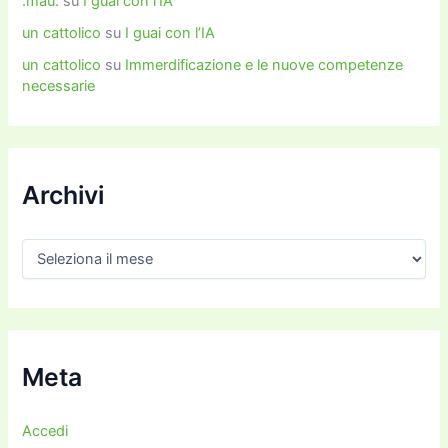
.mau.
su
I guai con l’IA
un cattolico
su
I guai con l’IA
un cattolico
su
Immerdificazione e le nuove competenze
necessarie
Archivi
A
r
c
h
i
v
i
Meta
Accedi