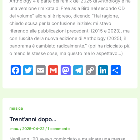
Anthology 4 è parte del remix del 2025 di Anthology e ha
una versione rimixata di Free as a Bird nel secondo CD
del volume” allora si è ripreso, dicendo “Hai ragione,
chiedo scusa per la confusione iniziale: mi stavo
riferendo alle pubblicazioni precedenti (2015 e 2023), ma
con l’uscita della nuova edizione di Anthology (2025), il
panorama è cambiato radicalmente.” (poi ha ricicciato più
o meno le stesse cose, ma questo me lo aspettavo…)
F
T
E
G
M
T
C
Li
C
a
w
m
m
a
el
o
n
o
c
itt
ai
ai
st
e
p
k
n
e
er
l
l
o
gr
y
e
di
b
d
a
Li
dI
vi
musica
o
o
m
n
n
di
Trent’anni dopo…
o
n
k
.mau.
/
2025-04-22
/
1 commento
Negli anni ’90 avevo cominciato a musicare una messa