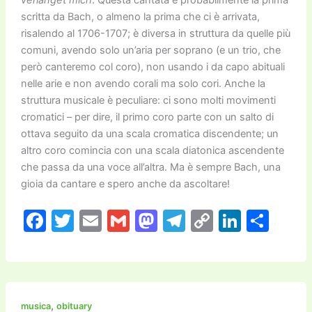
scritta da Bach, o almeno la prima che ci è arrivata,
risalendo al 1706-1707; è diversa in struttura da quelle più
comuni, avendo solo un’aria per soprano (e un trio, che
però canteremo col coro), non usando i da capo abituali
nelle arie e non avendo corali ma solo cori. Anche la
struttura musicale è peculiare: ci sono molti movimenti
cromatici – per dire, il primo coro parte con un salto di
ottava seguito da una scala cromatica discendente; un
altro coro comincia con una scala diatonica ascendente
che passa da una voce all’altra. Ma è sempre Bach, una
gioia da cantare e spero anche da ascoltare!
F
T
E
G
M
T
C
Li
C
a
w
m
m
a
el
o
n
o
c
itt
ai
ai
st
e
p
k
n
e
er
l
l
o
gr
y
e
di
b
d
a
Li
dI
vi
,
musica
obituary