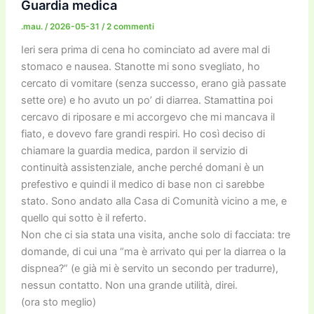
o
o
m
n
n
di
Guardia medica
o
n
k
.mau.
/
2026-05-31
/
2 commenti
k
Ieri sera prima di cena ho cominciato ad avere mal di
stomaco e nausea. Stanotte mi sono svegliato, ho
cercato di vomitare (senza successo, erano già passate
sette ore) e ho avuto un po’ di diarrea. Stamattina poi
cercavo di riposare e mi accorgevo che mi mancava il
fiato, e dovevo fare grandi respiri. Ho così deciso di
chiamare la guardia medica, pardon il servizio di
continuità assistenziale, anche perché domani è un
prefestivo e quindi il medico di base non ci sarebbe
stato. Sono andato alla Casa di Comunità vicino a me, e
quello qui sotto è il referto.
Non che ci sia stata una visita, anche solo di facciata: tre
domande, di cui una “ma è arrivato qui per la diarrea o la
dispnea?” (e già mi è servito un secondo per tradurre),
nessun contatto. Non una grande utilità, direi.
(ora sto meglio)