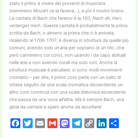
stato il primo a vivere dei proventi di musicista
(nemmeno Mozart ce la faceva…), e poi il nostro brano.
La cantata di Bach che faremo è la 150,
Nach dir, Herr,
verlanget mich
. Questa cantata è probabilmente la prima
scritta da Bach, o almeno la prima che ci è arrivata,
risalendo al 1706-1707; è diversa in struttura da quelle più
comuni, avendo solo un’aria per soprano (e un trio, che
però canteremo col coro), non usando i da capo abituali
nelle arie e non avendo corali ma solo cori. Anche la
struttura musicale è peculiare: ci sono molti movimenti
cromatici – per dire, il primo coro parte con un salto di
ottava seguito da una scala cromatica discendente; un
altro coro comincia con una scala diatonica ascendente
che passa da una voce all’altra. Ma è sempre Bach, una
gioia da cantare e spero anche da ascoltare!
F
T
E
G
M
T
C
Li
C
a
w
m
m
a
el
o
n
o