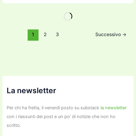
c
itt
ai
ai
st
e
p
k
n
e
er
l
l
o
gr
y
e
di
b
d
a
Li
dI
vi
o
o
m
n
n
di
1
2
3
Successivo
→
o
n
k
k
La newsletter
Per chi ha fretta, il venerdì posto su substack
la newsletter
con i riassunti dei post e un po’ di notizie che non ho
scritto.