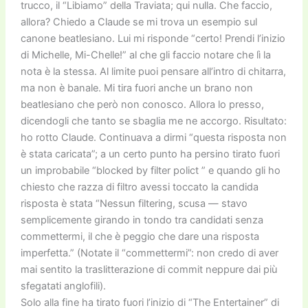
trucco, il “Libiamo” della Traviata; qui nulla. Che faccio,
allora? Chiedo a Claude se mi trova un esempio sul
canone beatlesiano. Lui mi risponde “certo! Prendi l’inizio
di Michelle, Mi-Chelle!” al che gli faccio notare che lì la
nota è la stessa. Al limite puoi pensare all’intro di chitarra,
ma non è banale. Mi tira fuori anche un brano non
beatlesiano che però non conosco. Allora lo presso,
dicendogli che tanto se sbaglia me ne accorgo. Risultato:
ho rotto Claude. Continuava a dirmi “questa risposta non
è stata caricata”; a un certo punto ha persino tirato fuori
un improbabile “blocked by filter polict ” e quando gli ho
chiesto che razza di filtro avessi toccato la candida
risposta è stata “Nessun filtering, scusa — stavo
semplicemente girando in tondo tra candidati senza
commettermi, il che è peggio che dare una risposta
imperfetta.” (Notate il “commettermi”: non credo di aver
mai sentito la traslitterazione di commit neppure dai più
sfegatati anglofili).
Solo alla fine ha tirato fuori l’inizio di “The Entertainer” di