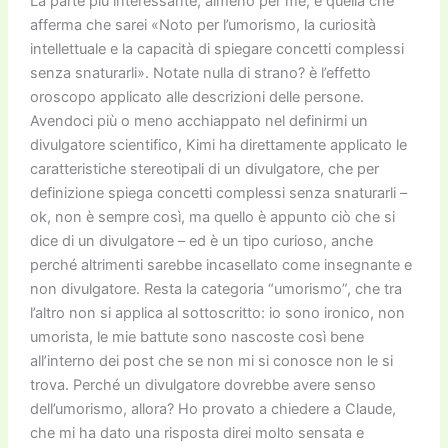
La parte più interessante, almeno per me, è quella che
afferma che sarei «Noto per l’umorismo, la curiosità
intellettuale e la capacità di spiegare concetti complessi
senza snaturarli». Notate nulla di strano? è l’effetto
oroscopo applicato alle descrizioni delle persone.
Avendoci più o meno acchiappato nel definirmi un
divulgatore scientifico, Kimi ha direttamente applicato le
caratteristiche stereotipali di un divulgatore, che per
definizione spiega concetti complessi senza snaturarli –
ok, non è sempre così, ma quello è appunto ciò che si
dice di un divulgatore – ed è un tipo curioso, anche
perché altrimenti sarebbe incasellato come insegnante e
non divulgatore. Resta la categoria “umorismo”, che tra
l’altro non si applica al sottoscritto: io sono ironico, non
umorista, le mie battute sono nascoste così bene
all’interno dei post che se non mi si conosce non le si
trova. Perché un divulgatore dovrebbe avere senso
dell’umorismo, allora? Ho provato a chiedere a Claude,
che mi ha dato una risposta direi molto sensata e