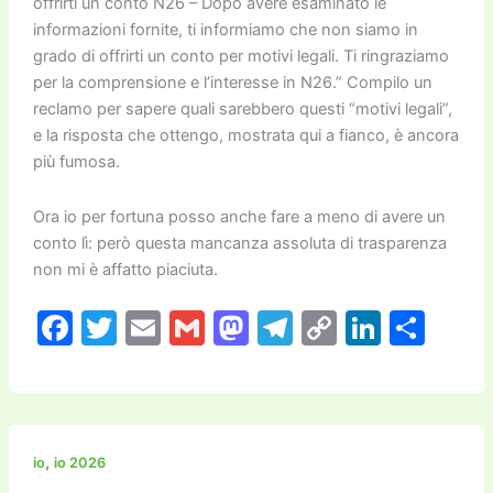
offrirti un conto N26 – Dopo avere esaminato le
informazioni fornite, ti informiamo che non siamo in
grado di offrirti un conto per motivi legali. Ti ringraziamo
per la comprensione e l’interesse in N26.” Compilo un
reclamo per sapere quali sarebbero questi “motivi legali”,
e la risposta che ottengo, mostrata qui a fianco, è ancora
più fumosa.
Ora io per fortuna posso anche fare a meno di avere un
conto lì: però questa mancanza assoluta di trasparenza
non mi è affatto piaciuta.
F
T
E
G
M
T
C
Li
C
a
w
m
m
a
el
o
n
o
c
itt
ai
ai
st
e
p
k
n
e
er
l
l
o
gr
y
e
di
b
d
a
Li
dI
vi
,
io
io 2026