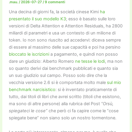
.mau.
/
2026-07-27
/
9 commenti
Una decina di giorni fa, la società cinese Kimi
ha
presentato il suo modello K3
; esso è basato sulle loro
versioni di Delta Attention e Attention Residuals, ha 2800
miliardi di parametri e usa un contesto di un milione di
token. Io non sono riuscito ad accedervi: diceva sempre
di essere al massimo delle sue capacità e poi ha persino
bloccato le iscrizioni
a pagamento, e quindi non posso
dare un giudizio: Alberto Romero
ne tesse le lodi
, ma non
so quanto derivi dai benchmark pubblicati e quanto sia
un suo giudizio sul campo. Posso solo dire che la
vecchia versione 2.6 si è comportata molto male
sul mio
benchmark narcisistico
: si è inventato praticamente di
tutto, dai titoli di libri che avrei scritto (titoli che esistono,
ma sono di altre persone) alla rubrica del Post
“Orsù,
spiegateci le cose”
che però ci fa capire come le “cose
spiegate bene” non siano solo un nostro tormentone.