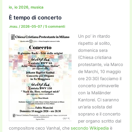
b
d
a
Li
dI
vi
,
,
io
io 2026
musica
o
o
m
n
n
di
È tempo di concerto
o
n
k
.mau.
/
2026-05-07
/
5 commenti
k
Un po’ in ritardo
rispetto al solito,
domenica sera
(Chiesa cristiana
protestante, via Marco
de Marchi, 10 maggio
ore 20:30) facciamo il
concerto primaverile
con la Mailänder
Kantorei. Ci saranno
un’aria solista del
soprano e il concerto
per organo scritto dal
compositore ceco Vanhal, che
secondo Wikipedia
è