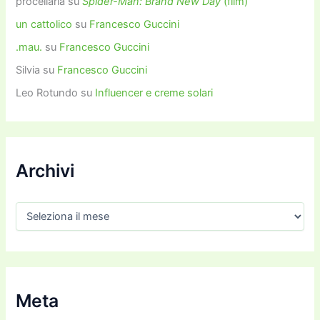
procellaria
su
Spider-Man: Brand New Day
(film)
un cattolico
su
Francesco Guccini
.mau.
su
Francesco Guccini
Silvia
su
Francesco Guccini
Leo Rotundo
su
Influencer e creme solari
Archivi
A
r
c
h
i
v
i
Meta