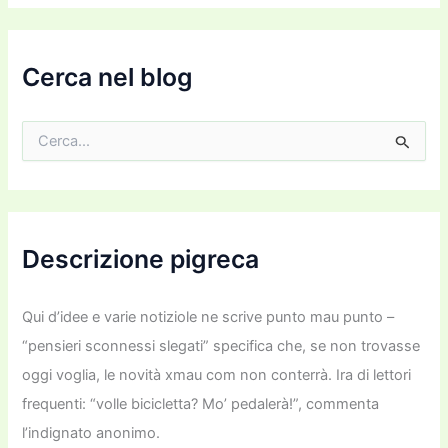
e
m
a
i
Cerca nel blog
l
C
e
r
c
a
:
Descrizione pigreca
Qui d’idee e varie notiziole ne scrive punto mau punto –
“pensieri sconnessi slegati” specifica che, se non trovasse
oggi voglia, le novità xmau com non conterrà. Ira di lettori
frequenti: “volle bicicletta? Mo’ pedalerà!”, commenta
l’indignato anonimo.