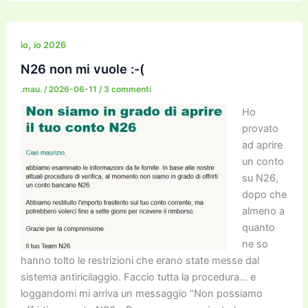
c
itt
ai
ai
st
e
p
k
n
e
er
l
l
o
gr
y
e
di
b
d
a
Li
dI
vi
,
io
io 2026
o
o
m
n
n
di
N26 non mi vuole :-(
o
n
k
.mau.
/
2026-06-11
/
3 commenti
k
Ho
provato
ad aprire
un conto
su N26,
dopo che
almeno a
quanto
ne so
hanno tolto le restrizioni che erano state messe dal
sistema antiricilaggio. Faccio tutta la procedura… e
loggandomi mi arriva un messaggio “Non possiamo