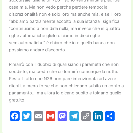
casa mia. Ma non vedo perché perdere tempo: la
discrezionalità non è solo loro ma anche mia, e se il loro
“abbiamo parzialmente accolto la sua istanza” significa
“continuiamo a non dirle nulla, ma invece che in quattro
righe automatiche glielo diciamo in dieci righe
semiautomatiche” è chiaro che io e quella banca non
possiamo andare d’accordo.
Rimarrò con il dubbio di quali siano i parametri che non
soddisfo, ma credo che ci dormirò comunque la notte.
Resta il fatto che N26 non pare intenzionata ad avere
clienti, a meno forse che non chiedano subito un conto a
pagamento… ma allora lo dicano subito e tolgano quello
gratuito.
F
T
E
G
M
T
C
Li
C
a
w
m
m
a
el
o
n
o