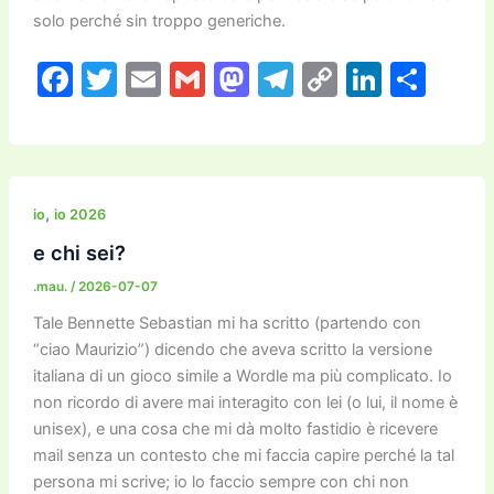
solo perché sin troppo generiche.
F
T
E
G
M
T
C
Li
C
a
w
m
m
a
el
o
n
o
c
itt
ai
ai
st
e
p
k
n
e
er
l
l
o
gr
y
e
di
b
d
a
Li
dI
vi
,
io
io 2026
o
o
m
n
n
di
e chi sei?
o
n
k
.mau.
/
2026-07-07
k
Tale Bennette Sebastian mi ha scritto (partendo con
“ciao Maurizio”) dicendo che aveva scritto la versione
italiana di un gioco simile a Wordle ma più complicato. Io
non ricordo di avere mai interagito con lei (o lui, il nome è
unisex), e una cosa che mi dà molto fastidio è ricevere
mail senza un contesto che mi faccia capire perché la tal
persona mi scrive; io lo faccio sempre con chi non