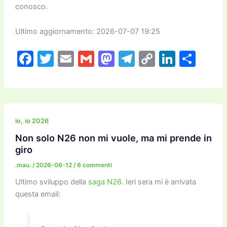
conosco.
Ultimo aggiornamento: 2026-07-07 19:25
F
T
E
G
M
T
C
Li
C
a
w
m
m
a
el
o
n
o
c
itt
ai
ai
st
e
p
k
n
e
er
l
l
o
gr
y
e
di
b
d
a
Li
dI
vi
,
io
io 2026
o
o
m
n
n
di
Non solo N26 non mi vuole, ma mi prende in
giro
o
n
k
.mau.
/
2026-06-12
/
6 commenti
k
Ultimo sviluppo della
saga N26
. Ieri sera mi è arrivata
questa email: