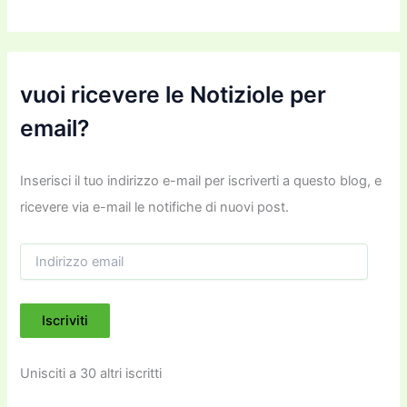
vuoi ricevere le Notiziole per
email?
Inserisci il tuo indirizzo e-mail per iscriverti a questo blog, e
ricevere via e-mail le notifiche di nuovi post.
I
n
d
i
Iscriviti
r
i
z
Unisciti a 30 altri iscritti
z
o