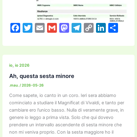
F
T
E
G
M
T
C
Li
C
a
w
m
m
a
el
o
n
o
c
itt
ai
ai
st
e
p
k
n
e
er
l
l
o
gr
y
e
di
b
d
a
Li
dI
vi
,
io
io 2026
o
o
m
n
n
di
Ah, questa sesta minore
o
n
k
.mau.
/
2026-05-26
k
Come sapete, io canto in un coro. Ieri sera abbiamo
cominciato a studiare il Magnificat di Vivaldi, e tanto per
cambiare ero l’unico basso. Nulla di veramente grave, in
genere io leggo a prima vista. Solo che qui dovevo
prendere un intervallo ascendente di sesta minore che
non mi veniva proprio. Con la sesta maggiore ho il