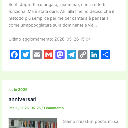
Scott Joplin (La stangata, insomma), che in effetti
funziona. Ma è stata dura. Ah, alla fine ho deciso che il
metodo più semplice per me per cantarla è pensarla
come un’appoggiatura sulla dominante e via…
Ultimo aggiornamento: 2026-05-26 15:04
F
T
E
G
M
T
C
Li
C
a
w
m
m
a
el
o
n
o
c
itt
ai
ai
st
e
p
k
n
e
er
l
l
o
gr
y
e
di
b
d
a
Li
dI
vi
,
io
io 2026
o
o
m
n
n
di
anniversari
o
n
k
.mau.
/
2026-05-25
/
1 commento
k
Siamo rimasti in pochi, mi sa.