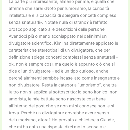
La parte più interessante, almeno per me, è quella che
afferma che sarei «Noto per l’umorismo, la curiosità
intellettuale e la capacità di spiegare concetti complessi
senza snaturarli». Notate nulla di strano? è l’effetto
oroscopo applicato alle descrizioni delle persone.
Avendoci più o meno acchiappato nel definirmi un
divulgatore scientifico, Kimi ha direttamente applicato le
caratteristiche stereotipali di un divulgatore, che per
definizione spiega concetti complessi senza snaturarli –
ok, non è sempre così, ma quello è appunto ciò che si
dice di un divulgatore – ed è un tipo curioso, anche
perché altrimenti sarebbe incasellato come insegnante e
non divulgatore. Resta la categoria “umorismo”, che tra
l’altro non si applica al sottoscritto: io sono ironico, non
umorista, le mie battute sono nascoste così bene
all’interno dei post che se non mi si conosce non le si
trova. Perché un divulgatore dovrebbe avere senso
dell’umorismo, allora? Ho provato a chiedere a Claude,
che mi ha dato una risposta direi molto sensata e