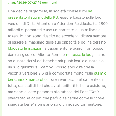
o
n
k
.mau.
/
2026-07-27
/
9 commenti
k
Una decina di giorni fa, la società cinese Kimi
ha
presentato il suo modello K3
; esso è basato sulle loro
versioni di Delta Attention e Attention Residuals, ha 2800
miliardi di parametri e usa un contesto di un milione di
token. Io non sono riuscito ad accedervi: diceva sempre
di essere al massimo delle sue capacità e poi ha persino
bloccato le iscrizioni
a pagamento, e quindi non posso
dare un giudizio: Alberto Romero
ne tesse le lodi
, ma non
so quanto derivi dai benchmark pubblicati e quanto sia
un suo giudizio sul campo. Posso solo dire che la
vecchia versione 2.6 si è comportata molto male
sul mio
benchmark narcisistico
: si è inventato praticamente di
tutto, dai titoli di libri che avrei scritto (titoli che esistono,
ma sono di altre persone) alla rubrica del Post
“Orsù,
spiegateci le cose”
che però ci fa capire come le “cose
spiegate bene” non siano solo un nostro tormentone.