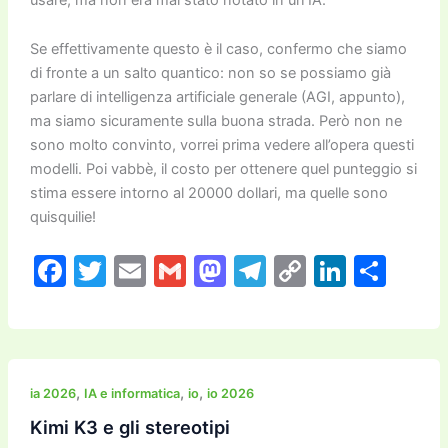
Se effettivamente questo è il caso, confermo che siamo
di fronte a un salto quantico: non so se possiamo già
parlare di intelligenza artificiale generale (AGI, appunto),
ma siamo sicuramente sulla buona strada. Però non ne
sono molto convinto, vorrei prima vedere all’opera questi
modelli. Poi vabbè, il costo per ottenere quel punteggio si
stima essere intorno al 20000 dollari, ma quelle sono
quisquilie!
F
T
E
G
M
T
C
Li
C
a
w
m
m
a
el
o
n
o
c
itt
ai
ai
st
e
p
k
n
e
er
l
l
o
gr
y
e
di
b
d
a
Li
dI
vi
,
,
,
ia 2026
IA e informatica
io
io 2026
o
o
m
n
n
di
Kimi K3 e gli stereotipi