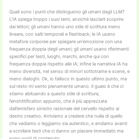
Quali sono i punti che distinguono gli umani dagli LLM?
L’IA spiega troppo i suoi temi, anziché lasciarli scoprire
dai lettori; gli umani hanno uno stile di scrittura meno
lineare, con salti temporali e flashback; le IA usano
metafore corporee per spiegare un’emozione con una
frequenza doppia degli umani; gli umani usano riferimenti
specifici per testi, luoghi, marchi, anche qui con
frequenza doppia rispetto alle IA; infine la narrativa IA ha
meno diversità, nel senso di minori sottotrame e scene, e
meno dialoghi. Ok, io fallisco in questo ultimo punto, ma
sul resto mi sento pienamente umano. Il guaio è che ci
stiamo abituando a questo stile di scrittura,
l’enshittification appunto, che è più apprezzata
dall’emisfero sinistro razionale del cervello rispetto al
destro creativo. Arriviamo a credere che nulla di quello
che vediamo o leggiamo sia autentico, e andiamo avanti
a scrollare testi che ci danno un piacere immediato ma
sono vuoti di contenuto.