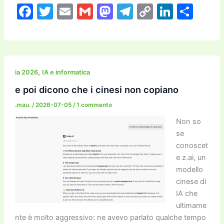
F
T
E
G
M
T
C
Li
C
a
w
m
m
a
el
o
n
o
c
itt
ai
ai
st
e
p
k
n
e
er
l
l
o
gr
y
e
di
b
d
a
Li
dI
vi
,
ia 2026
IA e informatica
o
o
m
n
n
di
e poi dicono che i cinesi non copiano
o
n
k
.mau.
/
2026-07-05
/
1 commento
k
Non so
se
conoscet
e z.ai, un
modello
cinese di
IA che
ultimame
nte è molto aggressivo: ne avevo parlato qualche tempo