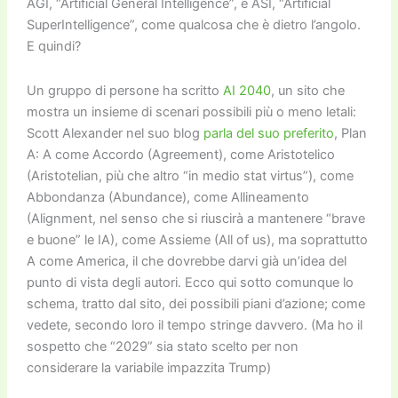
AGI, “Artificial General Intelligence”, e ASI, “Artificial
SuperIntelligence”, come qualcosa che è dietro l’angolo.
E quindi?
Un gruppo di persone ha scritto
AI 2040
, un sito che
mostra un insieme di scenari possibili più o meno letali:
Scott Alexander nel suo blog
parla del suo preferito
, Plan
A: A come Accordo (Agreement), come Aristotelico
(Aristotelian, più che altro “in medio stat virtus”), come
Abbondanza (Abundance), come Allineamento
(Alignment, nel senso che si riuscirà a mantenere “brave
e buone” le IA), come Assieme (All of us), ma soprattutto
A come America, il che dovrebbe darvi già un’idea del
punto di vista degli autori. Ecco qui sotto comunque lo
schema, tratto dal sito, dei possibili piani d’azione; come
vedete, secondo loro il tempo stringe davvero. (Ma ho il
sospetto che “2029” sia stato scelto per non
considerare la variabile impazzita Trump)