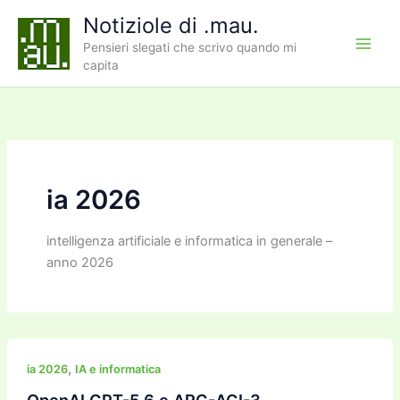
Vai
Notiziole di .mau.
al
Pensieri slegati che scrivo quando mi
contenuto
capita
ia 2026
intelligenza artificiale e informatica in generale –
anno 2026
,
ia 2026
IA e informatica
OpenAI GPT-5.6 e ARC-AGI-3