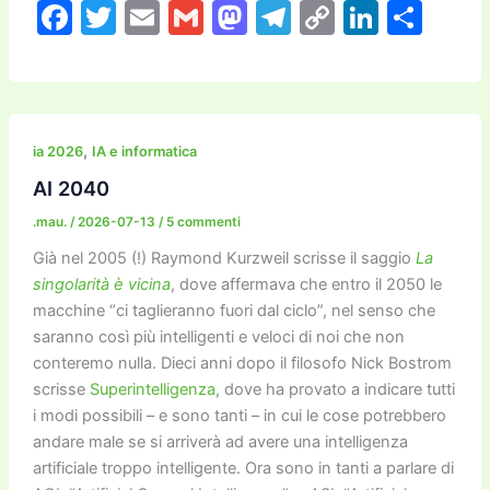
F
T
E
G
M
T
C
Li
C
a
w
m
m
a
el
o
n
o
c
itt
ai
ai
st
e
p
k
n
e
er
l
l
o
gr
y
e
di
b
d
a
Li
dI
vi
,
ia 2026
IA e informatica
o
o
m
n
n
di
AI 2040
o
n
k
.mau.
/
2026-07-13
/
5 commenti
k
Già nel 2005 (!) Raymond Kurzweil scrisse il saggio
La
singolarità è vicina
, dove affermava che entro il 2050 le
macchine “ci taglieranno fuori dal ciclo”, nel senso che
saranno così più intelligenti e veloci di noi che non
conteremo nulla. Dieci anni dopo il filosofo Nick Bostrom
scrisse
Superintelligenza
, dove ha provato a indicare tutti
i modi possibili – e sono tanti – in cui le cose potrebbero
andare male se si arriverà ad avere una intelligenza
artificiale troppo intelligente. Ora sono in tanti a parlare di