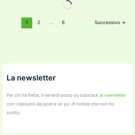
e
er
l
l
o
gr
y
e
di
b
d
a
Li
dI
vi
o
o
m
n
n
di
1
2
…
6
Successivo
→
o
n
k
k
La newsletter
Per chi ha fretta, il venerdì posto su substack
la newsletter
con i riassunti dei post e un po’ di notizie che non ho
scritto.