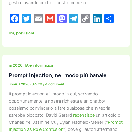
gestire usando anche il nostro cervello.
F
T
E
G
M
T
C
Li
C
a
w
m
m
a
el
o
n
o
,
llm
previsioni
c
itt
ai
ai
st
e
p
k
n
e
er
l
l
o
gr
y
e
di
b
d
a
Li
dI
vi
o
o
m
n
n
di
,
ia 2026
IA e informatica
o
n
k
Prompt injection, nel modo più banale
k
.mau.
/
2026-07-20
/
4 commenti
Il prompt injection è il modo in cui, scrivendo
opportunamente la nostra richiesta a un chatbot,
possiamo convincerlo a fare qualcosa che in teoria
sarebbe bloccato. David Gerard
recensisce
un articolo di
Charles Ye, Jasmine Cui, Dylan Hadfield-Menell (“
Prompt
Injection as Role Confusion
“) dove gli autori affermano