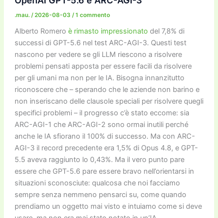
.mau.
/
2026-08-03
/
1 commento
Alberto Romero
è rimasto impressionato
del 7,8% di
successi di GPT-5.6 nel test ARC-AGI-3. Questi test
nascono per vedere se gli LLM riescono a risolvere
problemi pensati apposta per essere facili da risolvere
per gli umani ma non per le IA. Bisogna innanzitutto
riconoscere che – sperando che le aziende non barino e
non inseriscano delle clausole speciali per risolvere quegli
specifici problemi – il progresso c’è stato eccome: sia
ARC-AGI-1 che ARC-AGI-2 sono ormai inutili perché
anche le IA sfiorano il 100% di successo. Ma con ARC-
AGI-3 il record precedente era 1,5% di Opus 4.8, e GPT-
5.5 aveva raggiunto lo 0,43%. Ma il vero punto pare
essere che GPT-5.6 pare essere bravo nell’orientarsi in
situazioni sconosciute: qualcosa che noi facciamo
sempre senza nemmeno pensarci su, come quando
prendiamo un oggetto mai visto e intuiamo come si deve
usare, ma non era mai stato notato in un’IA.