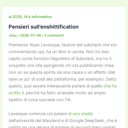
e
er
l
l
o
gr
y
e
di
b
d
a
Li
dI
vi
,
ia 2026
IA e informatica
o
o
m
n
n
di
Pensieri sull’enshittification
o
n
k
.mau.
/
2026-07-06
/
3 commenti
k
Premessa:
Ryan Levesque, l’autore del substack che sto
commentando qui, ha un libro in uscita. Non ho ben
capito come funzioni l’algoritmo di Substack, ma ho il
sospetto che stia spingendo chi sta pubblicando roba:
non so se questa spinta sia una causa o un effetto (del
dare un po’ di soldi alla piattaforma, per esempio). Detto
questo, può essere interessante parlare di quello
che ha
scritto lì
, perché ha fatto un’analisi molto ad ampio
spettro di cosa succede con l’IA.
Levesque comincia col parlare
di uno studio
dell’università del Maryland e di Google DeepSeek, che è
partita da una decina di migliaia di racconti brevi piratati