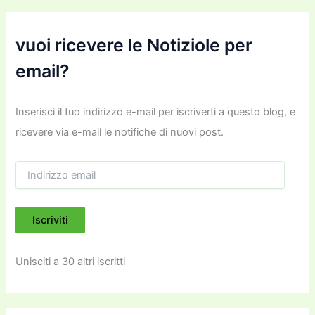
vuoi ricevere le Notiziole per
email?
Inserisci il tuo indirizzo e-mail per iscriverti a questo blog, e
ricevere via e-mail le notifiche di nuovi post.
I
n
d
i
Iscriviti
r
i
z
Unisciti a 30 altri iscritti
z
o
e
m