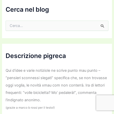
a
i
Cerca nel blog
l
C
e
r
c
a
:
Descrizione pigreca
Qui d’idee e varie notiziole ne scrive punto mau punto –
“pensieri sconnessi slegati” specifica che, se non trovasse
oggi voglia, le novità xmau com non conterrà. Ira di lettori
frequenti: “volle bicicletta? Mo’ pedalerà!”, commenta
l’indignato anonimo.
(grazie a marco b rossi per il testo!)