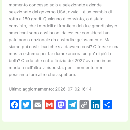
momento concesso solo a selezionate aziende –
selezionate dal governo USA, ovvio – è un cambio di
rotta a 180 gradi. Qualcuno è convinto, o è stato
convinto, che i modelli di frontiera dei due grandi player
americani sono così buoni da essere considerati un
patrimonio nazionale da custodire gelosamente. Ma
siamo poi così sicuri che sia davvero così? O forse è una
mossa estrema per far durare ancora un po’ di più la
bolla? Credo che entro l’inizio del 2027 avremo in un
modo o nell’altro la risposta: per il momento non
possiamo fare altro che aspettare.
Ultimo aggiornamento: 2026-07-02 16:14
F
T
E
G
M
T
C
Li
C
a
w
m
m
a
el
o
n
o
c
itt
ai
ai
st
e
p
k
n