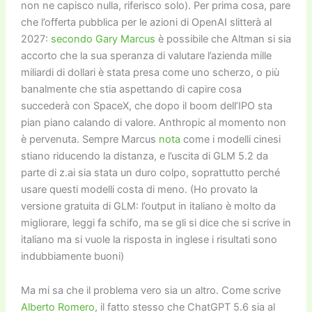
non ne capisco nulla, riferisco solo). Per prima cosa, pare
che l’offerta pubblica per le azioni di OpenAI slitterà al
2027:
secondo Gary Marcus
è possibile che Altman si sia
accorto che la sua speranza di valutare l’azienda mille
miliardi di dollari è stata presa come uno scherzo, o più
banalmente che stia aspettando di capire cosa
succederà con SpaceX, che dopo il boom dell’IPO sta
pian piano calando di valore. Anthropic al momento non
è pervenuta. Sempre Marcus
nota
come i modelli cinesi
stiano riducendo la distanza, e l’uscita di GLM 5.2 da
parte di z.ai sia stata un duro colpo, soprattutto perché
usare questi modelli costa di meno. (Ho provato la
versione gratuita di GLM: l’output in italiano è molto da
migliorare, leggi fa schifo, ma se gli si dice che si scrive in
italiano ma si vuole la risposta in inglese i risultati sono
indubbiamente buoni)
Ma mi sa che il problema vero sia un altro. Come scrive
Alberto Romero
, il fatto stesso che ChatGPT 5.6 sia al