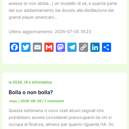
avesse (o non abbia…) un modello di sé, e quanta parte
del suo addestramento sia dovuto alla distillazione dei
grandi player americani…
Ultimo aggiornamento: 2026-07-05 19:23
F
T
E
G
M
T
C
Li
C
a
w
m
m
a
el
o
n
o
c
itt
ai
ai
st
e
p
k
n
e
er
l
l
o
gr
y
e
di
b
d
a
Li
dI
vi
,
ia 2026
IA e informatica
o
o
m
n
n
di
Bolla o non bolla?
o
n
k
.mau.
/
2026-06-29
/
7 commenti
k
Questa settimana ci sono stati alcuni segnali che
potrebbero essere considerati preoccupanti da chi si
occupa di finanza, almeno per quanto riguarda l’IA. (Io