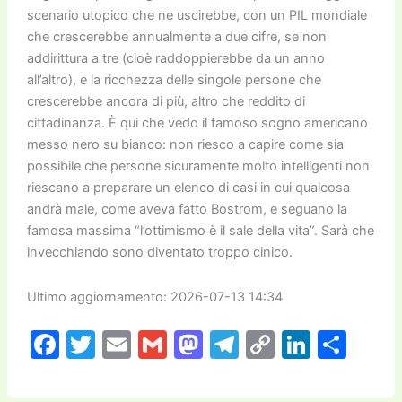
scenario utopico che ne uscirebbe, con un PIL mondiale
che crescerebbe annualmente a due cifre, se non
addirittura a tre (cioè raddoppierebbe da un anno
all’altro), e la ricchezza delle singole persone che
crescerebbe ancora di più, altro che reddito di
cittadinanza. È qui che vedo il famoso sogno americano
messo nero su bianco: non riesco a capire come sia
possibile che persone sicuramente molto intelligenti non
riescano a preparare un elenco di casi in cui qualcosa
andrà male, come aveva fatto Bostrom, e seguano la
famosa massima “l’ottimismo è il sale della vita”. Sarà che
invecchiando sono diventato troppo cinico.
Ultimo aggiornamento: 2026-07-13 14:34
F
T
E
G
M
T
C
Li
C
a
w
m
m
a
el
o
n
o
c
itt
ai
ai
st
e
p
k
n