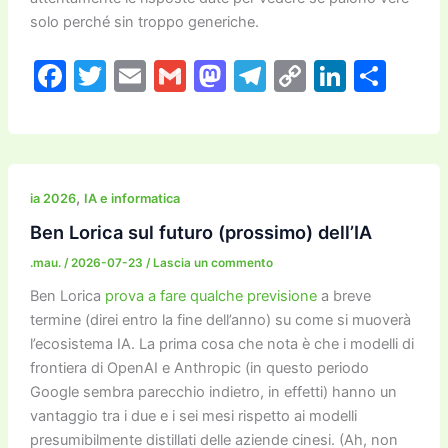
solo perché sin troppo generiche.
F
T
E
G
M
T
C
Li
C
a
w
m
m
a
el
o
n
o
c
itt
ai
ai
st
e
p
k
n
e
er
l
l
o
gr
y
e
di
b
d
a
Li
dI
vi
,
ia 2026
IA e informatica
o
o
m
n
n
di
Ben Lorica sul futuro (prossimo) dell’IA
o
n
k
.mau.
/
2026-07-23
/
Lascia un commento
k
Ben Lorica
prova a fare qualche previsione
a breve
termine (direi entro la fine dell’anno) su come si muoverà
l’ecosistema IA. La prima cosa che nota è che i modelli di
frontiera di OpenAI e Anthropic (in questo periodo
Google sembra parecchio indietro, in effetti) hanno un
vantaggio tra i due e i sei mesi rispetto ai modelli
presumibilmente distillati delle aziende cinesi. (Ah, non