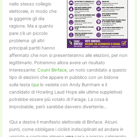
nello stesso collegio
elettorale, in modo che
la gggente gli dia
ragione. Ma a quanto
pare c’è un piccolo
problema: gli altri
principali partiti hanno
affermato che non si presenteranno alle elezioni, per non
legittimarlo. Potremmo allora avere un risultato
interessante:
Count Binface
, un noto candidato a questo
tipo di elezioni che appare in pubblico con un bidone
sulla testa (
qui
lo vedete con
Andy Burnham
e il
candidato di
Howling Laud Hope
alle ultime suppletive)
potrebbe essere più votato di Farage. La cosa è
improbabile, però sarebbe davvero divertente…
(Qui a destra il manifesto elettorale di Binface. Alcuni
punti, come obbligare i ciclisti indisciplinati ad andare in
uniciclo e costruire almeno
una
casa a prezzo calmierato,