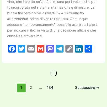
vino, che inventò un’unità di misura per i volumi che poi
fu incorporato nel sistema internazionale di misure. La
bufala finì persino nella rivista
IUPAC Chemistry
International
, prima di venire ritrattata. Comunque
adesso è “temporaneamente” possibile usare sia l che L
per indicare il litro, in vista di una decisione ufficiale che
chissà se arriverà mai.
F
T
E
G
M
T
C
Li
C
a
w
m
m
a
el
o
n
o
c
itt
ai
ai
st
e
p
k
n
e
er
l
l
o
gr
y
e
di
b
d
a
Li
dI
vi
o
o
m
n
n
di
1
2
…
134
Successivo
→
o
n
k
k