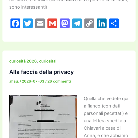
sono interessanti)
F
T
E
G
M
T
C
Li
C
a
w
m
m
a
el
o
n
o
c
itt
ai
ai
st
e
p
k
n
e
er
l
l
o
gr
y
e
di
b
d
a
Li
dI
vi
,
curiosità 2026
curiosita'
o
o
m
n
n
di
Alla faccia della privacy
o
n
k
.mau.
/
2026-07-03
/
26 commenti
k
Quella che vedete qui
a fianco (con dati
personali pecettati) è
una lettera spedita a
Chiavari a casa di
Anna, e che abbiamo