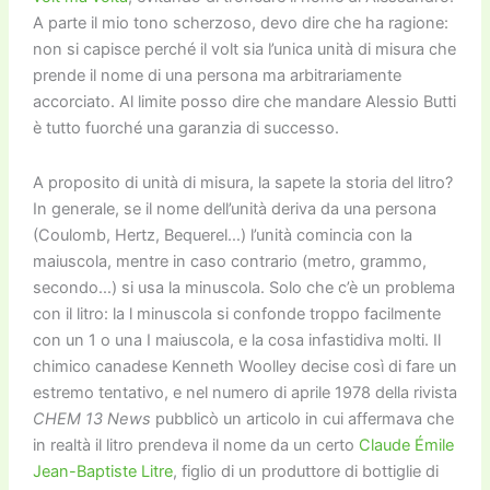
A parte il mio tono scherzoso, devo dire che ha ragione:
non si capisce perché il volt sia l’unica unità di misura che
prende il nome di una persona ma arbitrariamente
accorciato. Al limite posso dire che mandare Alessio Butti
è tutto fuorché una garanzia di successo.
A proposito di unità di misura, la sapete la storia del litro?
In generale, se il nome dell’unità deriva da una persona
(Coulomb, Hertz, Bequerel…) l’unità comincia con la
maiuscola, mentre in caso contrario (metro, grammo,
secondo…) si usa la minuscola. Solo che c’è un problema
con il litro: la l minuscola si confonde troppo facilmente
con un 1 o una I maiuscola, e la cosa infastidiva molti. Il
chimico canadese Kenneth Woolley decise così di fare un
estremo tentativo, e nel numero di aprile 1978 della rivista
CHEM 13 News
pubblicò un articolo in cui affermava che
in realtà il litro prendeva il nome da un certo
Claude Émile
Jean-Baptiste Litre
, figlio di un produttore di bottiglie di