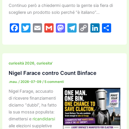
Continuo però a chiedermi quanto la gente sia fiera di
scegliere un prodotto solo perché “è italiano”…
F
T
E
G
M
T
C
Li
C
a
w
m
m
a
el
o
n
o
c
itt
ai
ai
st
e
p
k
n
e
er
l
l
o
gr
y
e
di
b
d
a
Li
dI
vi
,
curiosità 2026
curiosita'
o
o
m
n
n
di
Nigel Farace contro Count Binface
o
n
k
.mau.
/
2026-07-09
/
5 commenti
k
Nigel Farage, accusato
di ricevere finanziamenti
diciamo “dubbi”, ha fatto
la sua mossa populista:
dimettersi e
ricandidarsi
alle elezioni suppletive