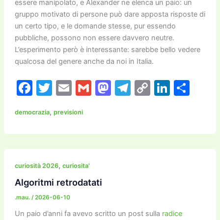
essere manipolato, e Alexander ne elenca un paio: un
gruppo motivato di persone può dare apposta risposte di
un certo tipo, e le domande stesse, pur essendo
pubbliche, possono non essere davvero neutre.
L’esperimento però è interessante: sarebbe bello vedere
qualcosa del genere anche da noi in Italia.
F
T
E
G
M
T
C
Li
C
a
w
m
m
a
el
o
n
o
,
democrazia
previsioni
c
itt
ai
ai
st
e
p
k
n
e
er
l
l
o
gr
y
e
di
b
d
a
Li
dI
vi
o
o
m
n
n
di
,
curiosità 2026
curiosita'
o
n
k
Algoritmi retrodatati
k
.mau.
/
2026-06-10
Un paio d’anni fa avevo scritto un post sulla
radice