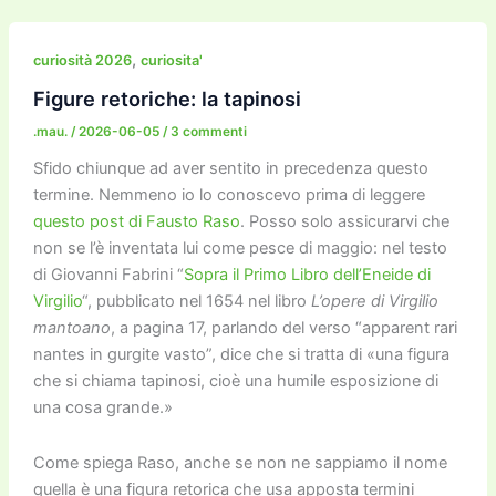
e
er
l
l
o
gr
y
e
di
b
d
a
Li
dI
vi
,
curiosità 2026
curiosita'
o
o
m
n
n
di
Figure retoriche: la tapinosi
o
n
k
.mau.
/
2026-06-05
/
3 commenti
k
Sfido chiunque ad aver sentito in precedenza questo
termine. Nemmeno io lo conoscevo prima di leggere
questo post di Fausto Raso
. Posso solo assicurarvi che
non se l’è inventata lui come pesce di maggio: nel testo
di Giovanni Fabrini “
Sopra il Primo Libro dell’Eneide di
Virgilio
“, pubblicato nel 1654 nel libro
L’opere di Virgilio
mantoano
, a pagina 17, parlando del verso “apparent rari
nantes in gurgite vasto”, dice che si tratta di «una figura
che si chiama tapinosi, cioè una humile esposizione di
una cosa grande.»
Come spiega Raso, anche se non ne sappiamo il nome
quella è una figura retorica che usa apposta termini