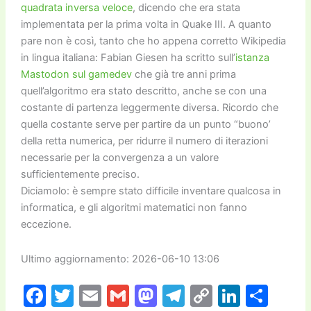
quadrata inversa veloce
, dicendo che era stata
implementata per la prima volta in Quake III. A quanto
pare non è così, tanto che ho appena corretto Wikipedia
in lingua italiana: Fabian Giesen ha scritto sull’
istanza
Mastodon sul gamedev
che già tre anni prima
quell’algoritmo era stato descritto, anche se con una
costante di partenza leggermente diversa. Ricordo che
quella costante serve per partire da un punto “buono’
della retta numerica, per ridurre il numero di iterazioni
necessarie per la convergenza a un valore
sufficientemente preciso.
Diciamolo: è sempre stato difficile inventare qualcosa in
informatica, e gli algoritmi matematici non fanno
eccezione.
Ultimo aggiornamento: 2026-06-10 13:06
F
T
E
G
M
T
C
Li
C