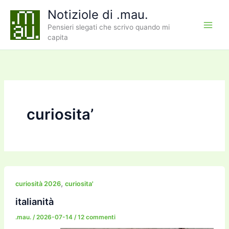
Vai
Notiziole di .mau.
al
Pensieri slegati che scrivo quando mi
contenuto
capita
curiosita’
,
curiosità 2026
curiosita'
italianità
.mau.
/
2026-07-14
/
12 commenti