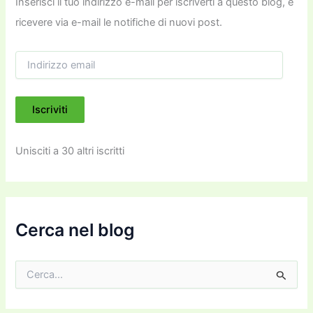
Inserisci il tuo indirizzo e-mail per iscriverti a questo blog, e
ricevere via e-mail le notifiche di nuovi post.
I
n
d
i
Iscriviti
r
i
z
Unisciti a 30 altri iscritti
z
o
e
m
a
i
Cerca nel blog
l
C
e
r
c