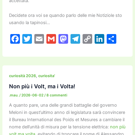
accettata.
Decidete ora voi se quando parlo delle mie Notiziole sto
usando la tapinosi…
F
T
E
G
M
T
C
Li
C
a
w
m
m
a
el
o
n
o
c
itt
ai
ai
st
e
p
k
n
e
er
l
l
o
gr
y
e
di
b
d
a
Li
dI
vi
,
curiosità 2026
curiosita'
o
o
m
n
n
di
Non più i Volt, ma i Volta!
o
n
k
.mau.
/
2026-06-02
/
8 commenti
k
A quanto pare, una delle grandi battaglie del governo
Meloni in quest’ultimo anno di legislatura sarà convincere
il Bureau International des Poids et Mesures a cambiare il
nome dell’unità di misura per la tensione elettrica:
non più
volt ma volta
, evitando di troncare il nome di Alessandro.