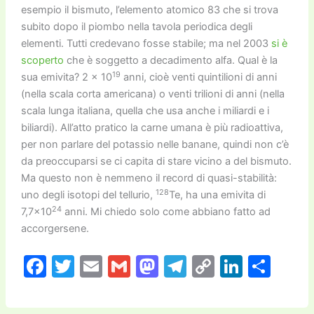
esempio il bismuto, l’elemento atomico 83 che si trova
subito dopo il piombo nella tavola periodica degli
elementi. Tutti credevano fosse stabile; ma nel 2003
si è
scoperto
che è soggetto a decadimento alfa. Qual è la
19
sua emivita? 2 × 10
anni, cioè venti quintilioni di anni
(nella scala corta americana) o venti trilioni di anni (nella
scala lunga italiana, quella che usa anche i miliardi e i
biliardi). All’atto pratico la carne umana è più radioattiva,
per non parlare del potassio nelle banane, quindi non c’è
da preoccuparsi se ci capita di stare vicino a del bismuto.
Ma questo non è nemmeno il record di quasi-stabilità:
128
uno degli isotopi del tellurio,
Te, ha una emivita di
24
7,7×10
anni. Mi chiedo solo come abbiano fatto ad
accorgersene.
F
T
E
G
M
T
C
Li
C
a
w
m
m
a
el
o
n
o
c
itt
ai
ai
st
e
p
k
n