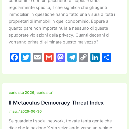
condominio con un pacchetto di copie: è stata
regolarmente spedita, il che significa che gli agenti
immobiliari in questione hanno fatto una visura di tutti i
proprietari di immobili in quel condominio. Eppure a
quanto pare non importa nulla a nessuno di queste
spudorate violazioni della privacy. Quanti decenni ci
vorranno prima di eliminare questo malvezzo?
F
T
E
G
M
T
C
Li
C
a
w
m
m
a
el
o
n
o
c
itt
ai
ai
st
e
p
k
n
e
er
l
l
o
gr
y
e
di
b
d
a
Li
dI
vi
,
curiosità 2026
curiosita'
o
o
m
n
n
di
Il Metaculus Democracy Threat Index
o
n
k
.mau.
/
2026-06-30
k
Se guardate i social network, trovate tanta gente che
dice che la nazione X sta scivolando verso un regime