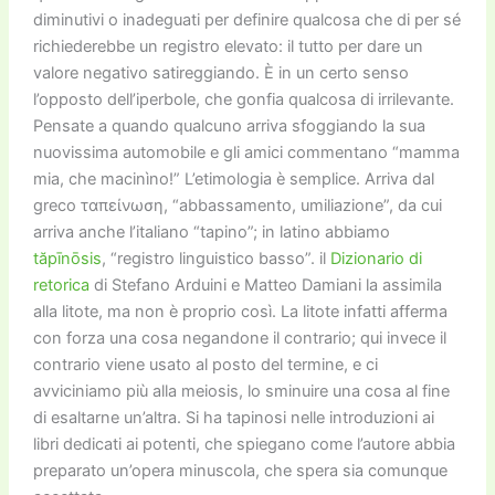
diminutivi o inadeguati per definire qualcosa che di per sé
richiederebbe un registro elevato: il tutto per dare un
valore negativo satireggiando. È in un certo senso
l’opposto dell’iperbole, che gonfia qualcosa di irrilevante.
Pensate a quando qualcuno arriva sfoggiando la sua
nuovissima automobile e gli amici commentano “mamma
mia, che macinìno!” L’etimologia è semplice. Arriva dal
greco ταπείνωση, “abbassamento, umiliazione”, da cui
arriva anche l’italiano “tapino”; in latino abbiamo
tăpīnōsis
, “registro linguistico basso”. il
Dizionario di
retorica
di Stefano Arduini e Matteo Damiani la assimila
alla litote, ma non è proprio così. La litote infatti afferma
con forza una cosa negandone il contrario; qui invece il
contrario viene usato al posto del termine, e ci
avviciniamo più alla meiosis, lo sminuire una cosa al fine
di esaltarne un’altra. Si ha tapinosi nelle introduzioni ai
libri dedicati ai potenti, che spiegano come l’autore abbia
preparato un’opera minuscola, che spera sia comunque