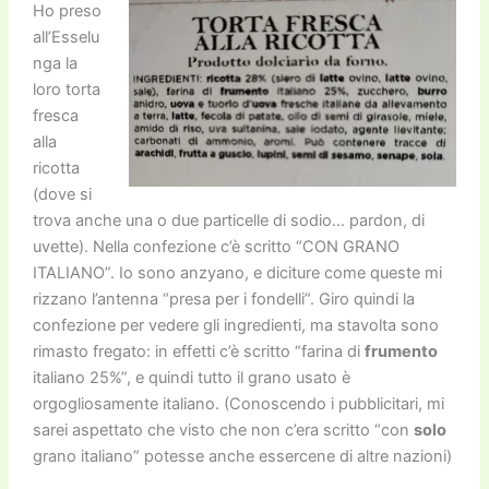
Ho preso
all’Esselu
nga la
loro torta
fresca
alla
ricotta
(dove si
trova anche una o due particelle di sodio… pardon, di
uvette). Nella confezione c’è scritto “CON GRANO
ITALIANO”. Io sono anzyano, e diciture come queste mi
rizzano l’antenna “presa per i fondelli”. Giro quindi la
confezione per vedere gli ingredienti, ma stavolta sono
rimasto fregato: in effetti c’è scritto “farina di
frumento
italiano 25%”, e quindi tutto il grano usato è
orgogliosamente italiano. (Conoscendo i pubblicitari, mi
sarei aspettato che visto che non c’era scritto “con
solo
grano italiano” potesse anche essercene di altre nazioni)