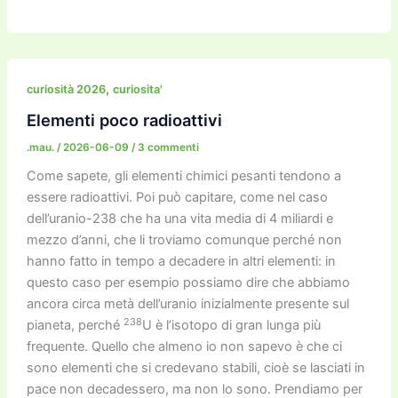
a
w
m
m
a
el
o
n
o
c
itt
ai
ai
st
e
p
k
n
e
er
l
l
o
gr
y
e
di
b
d
a
Li
dI
vi
,
curiosità 2026
curiosita'
o
o
m
n
n
di
Elementi poco radioattivi
o
n
k
.mau.
/
2026-06-09
/
3 commenti
k
Come sapete, gli elementi chimici pesanti tendono a
essere radioattivi. Poi può capitare, come nel caso
dell’uranio-238 che ha una vita media di 4 miliardi e
mezzo d’anni, che li troviamo comunque perché non
hanno fatto in tempo a decadere in altri elementi: in
questo caso per esempio possiamo dire che abbiamo
ancora circa metà dell’uranio inizialmente presente sul
238
pianeta, perché
U è l’isotopo di gran lunga più
frequente. Quello che almeno io non sapevo è che ci
sono elementi che si credevano stabili, cioè se lasciati in
pace non decadessero, ma non lo sono. Prendiamo per