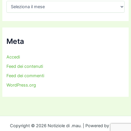
A
r
c
h
i
v
i
Meta
Accedi
Feed dei contenuti
Feed dei commenti
WordPress.org
Copyright © 2026 Notiziole di .mau. | Powered by
Tema