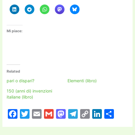
Mi piace:
Related
pari o dispari?
Elementi (libro)
150 (anni di) invenzioni
italiane (libro)
F
T
E
G
M
T
C
Li
C
a
w
m
m
a
el
o
n
o
c
itt
ai
ai
st
e
p
k
n