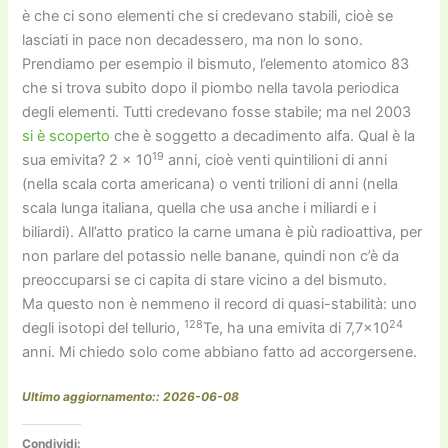
è che ci sono elementi che si credevano stabili, cioè se
lasciati in pace non decadessero, ma non lo sono.
Prendiamo per esempio il bismuto, l’elemento atomico 83
che si trova subito dopo il piombo nella tavola periodica
degli elementi. Tutti credevano fosse stabile; ma nel 2003
si è scoperto
che è soggetto a decadimento alfa. Qual è la
19
sua emivita? 2 × 10
anni, cioè venti quintilioni di anni
(nella scala corta americana) o venti trilioni di anni (nella
scala lunga italiana, quella che usa anche i miliardi e i
biliardi). All’atto pratico la carne umana è più radioattiva, per
non parlare del potassio nelle banane, quindi non c’è da
preoccuparsi se ci capita di stare vicino a del bismuto.
Ma questo non è nemmeno il record di quasi-stabilità: uno
128
24
degli isotopi del tellurio,
Te, ha una emivita di 7,7×10
anni. Mi chiedo solo come abbiano fatto ad accorgersene.
Ultimo aggiornamento:: 2026-06-08
Condividi: