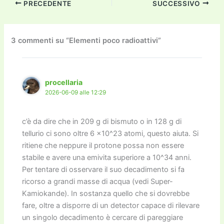
PRECEDENTE
SUCCESSIVO
e
er
l
l
o
gr
y
e
di
b
d
a
Li
dI
vi
o
o
m
n
n
di
3 commenti su “Elementi poco radioattivi”
o
n
k
k
procellaria
2026-06-09 alle 12:29
c’è da dire che in 209 g di bismuto o in 128 g di
tellurio ci sono oltre 6 ×10^23 atomi, questo aiuta. Si
ritiene che neppure il protone possa non essere
stabile e avere una emivita superiore a 10^34 anni.
Per tentare di osservare il suo decadimento si fa
ricorso a grandi masse di acqua (vedi Super-
Kamiokande). In sostanza quello che si dovrebbe
fare, oltre a disporre di un detector capace di rilevare
un singolo decadimento è cercare di pareggiare