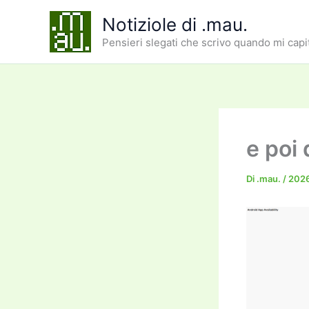
Vai
Notiziole di .mau.
al
Pensieri slegati che scrivo quando mi capi
contenuto
e poi
Di
.mau.
/
202