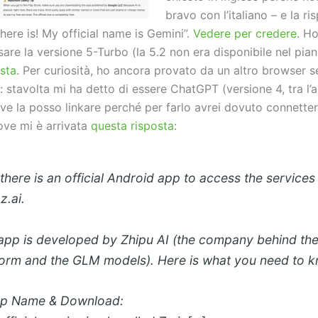
bravo con l’italiano – e la ri
there is! My official name is Gemini”.
Vedere per credere
. Ho
are la versione 5-Turbo (la 5.2 non era disponibile nel pian
osta
. Per curiosità, ho ancora provato da un altro browser 
 stavolta mi ha detto di essere ChatGPT (versione 4, tra l’al
ve la posso linkare perché per farlo avrei dovuto connette
ove mi è arrivata
questa risposta
:
 there is an official Android app to access the services
z.ai.
app is developed by Zhipu AI (the company behind the
form and the GLM models). Here is what you need to 
pp Name & Download: