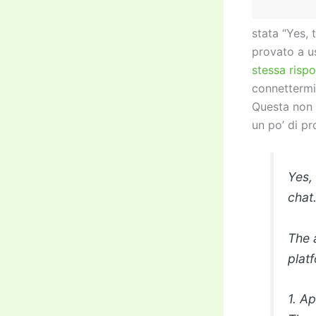
stata “Yes, 
provato a us
stessa risp
connettermi:
Questa non 
un po’ di pr
Yes,
chat.
The 
plat
1. A