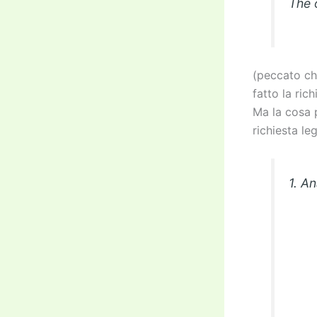
The o
(peccato ch
fatto la ric
Ma la cosa 
richiesta le
1. A