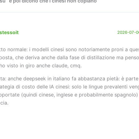
u “e poi dicono che i cinesi non copiano”
stessoit
2026-07-06
tto normale: i modelli cinesi sono notoriamente proni a ques
sposta, che deriva anche dalla fase di distillazione ma pens
 ho visto in giro anche claude, cmq.
ta: anche deepseek in italiano fa abbastanza pietà: è parte
rategia di costo delle IA cinesi: solo le lingue prevalenti v
pportate (quindi cinese, inglese e probabilmente spagnolo) 
cia.