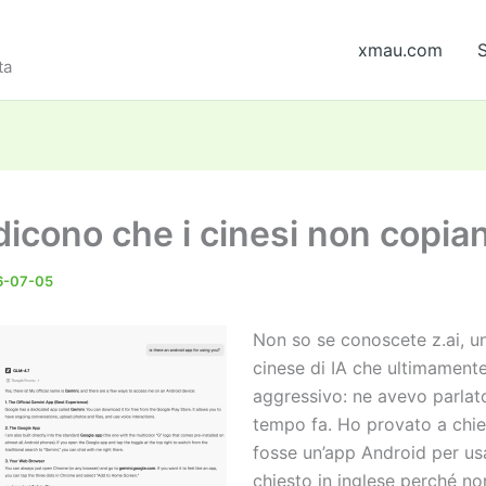
xmau.com
S
ta
 dicono che i cinesi non copia
6-07-05
Non so se conoscete z.ai, u
cinese di IA che ultimament
aggressivo: ne avevo parlat
tempo fa. Ho provato a chied
fosse un’app Android per usa
chiesto in inglese perché no