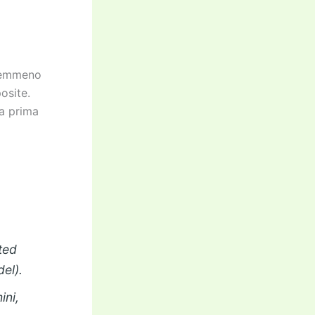
 nemmeno
osite.
la prima
ted
el).
ini,