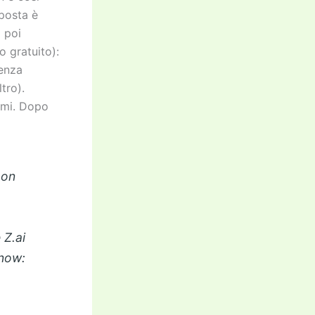
sposta è
 poi
o gratuito):
senza
tro).
rmi. Dopo
 on
 Z.ai
know: