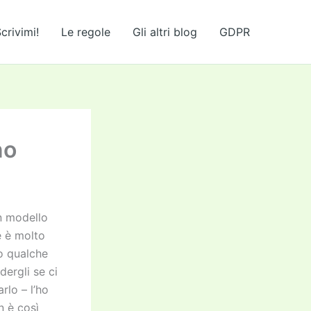
crivimi!
Le regole
Gli altri blog
GDPR
no
n modello
e è molto
o qualche
ergli se ci
rlo – l’ho
n è così