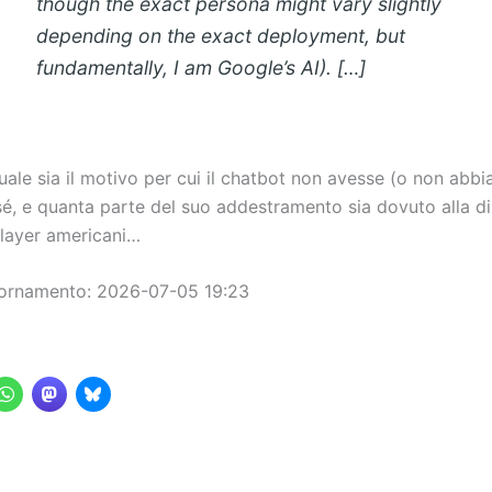
though the exact persona might vary slightly
depending on the exact deployment, but
fundamentally, I am Google’s AI). […]
uale sia il motivo per cui il chatbot non avesse (o non abbi
é, e quanta parte del suo addestramento sia dovuto alla dis
player americani…
iornamento: 2026-07-05 19:23