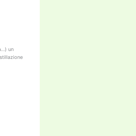
a…) un
tillazione