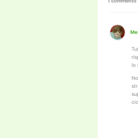
k
1 commento s
Me
Tu
ri
Io
No
st
su
cic