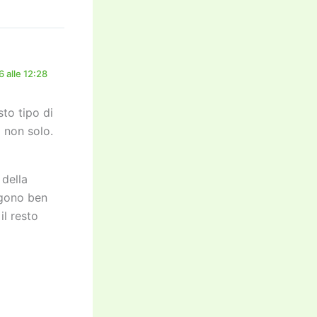
 alle 12:28
to tipo di
o non solo.
 della
engono ben
il resto