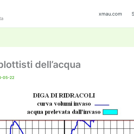
xmau.com
S
ta
lottisti dell’acqua
3-05-22