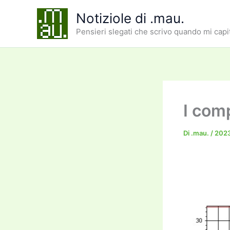
Vai
Notiziole di .mau.
al
Pensieri slegati che scrivo quando mi capi
contenuto
I comp
Di
.mau.
/
202