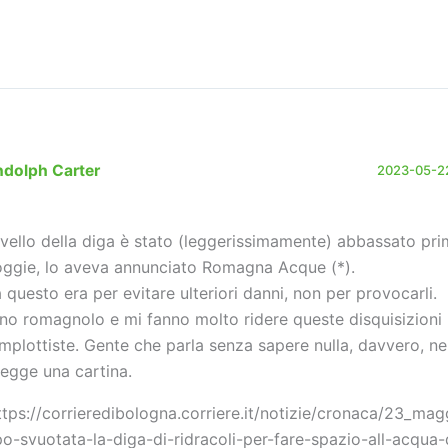
ndolph Carter
2023-05-22
 livello della diga è stato (leggerissimamente) abbassato pri
oggie, lo aveva annunciato Romagna Acque (*).
 questo era per evitare ulteriori danni, non per provocarli.
no romagnolo e mi fanno molto ridere queste disquisizioni
mplottiste. Gente che parla senza sapere nulla, davvero, 
 legge una cartina.
ttps://corrieredibologna.corriere.it/notizie/cronaca/23_mag
o-svuotata-la-diga-di-ridracoli-per-fare-spazio-all-acqua-