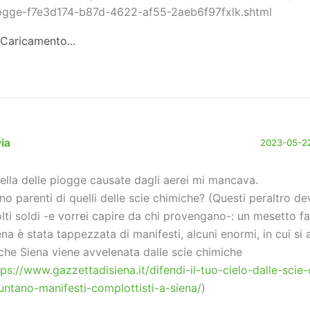
ogge-f7e3d174-b87d-4622-af55-2aeb6f97fxlk.shtml
Caricamento...
via
2023-05-22
ella delle piogge causate dagli aerei mi mancava.
no parenti di quelli delle scie chimiche? (Questi peraltro d
lti soldi -e vorrei capire da chi provengano-: un mesetto f
ena è stata tappezzata di manifesti, alcuni enormi, in cui si
che Siena viene avvelenata dalle scie chimiche
tps://www.gazzettadisiena.it/difendi-il-tuo-cielo-dalle-scie
untano-manifesti-complottisti-a-siena/
)