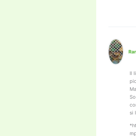
Ra
Il
pi
Ma
So
co
si
*h
mp