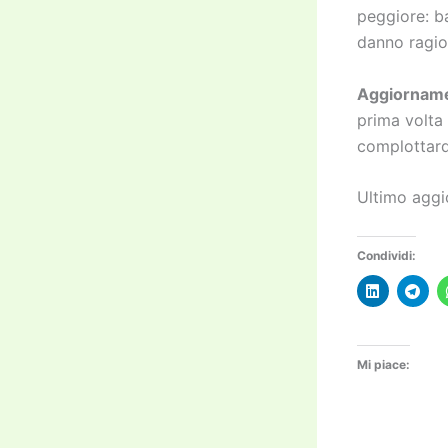
peggiore: b
danno ragion
Aggiornam
prima volta 
complottard
Ultimo agg
Condividi:
Mi piace: