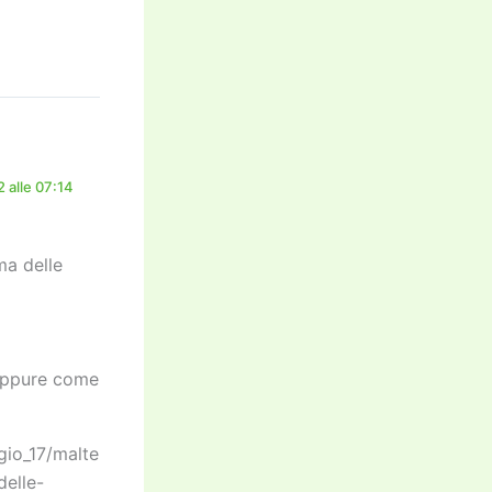
 alle 07:14
ma delle
neppure come
gio_17/malte
delle-