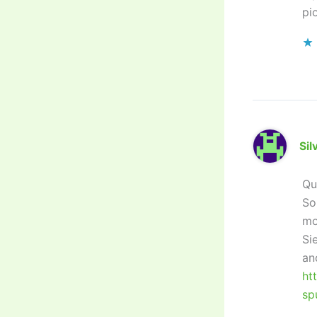
pi
Sil
Qu
So
mo
Si
an
ht
sp