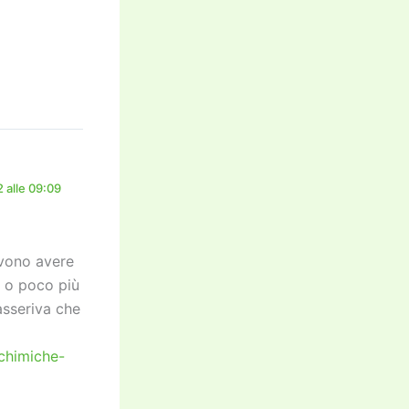
 alle 09:09
evono avere
a o poco più
 asseriva che
-chimiche-