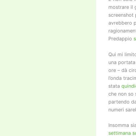
mostrare il 
screenshot 
avrebbero p
ragionament
Predappio
s
Qui mi limit
una portata
ore – dà cir
l’onda trac
stata
quindi
che non so s
partendo da
numeri sareb
Insomma sia
settimana s