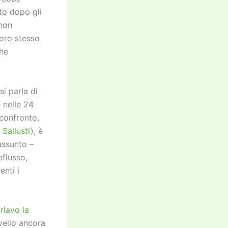
to dopo gli
 non
loro stesso
che
si parla di
 nelle 24
 confronto,
 Sallusti
), è
assunto –
eflusso,
enti i
rlavo la
vello ancora