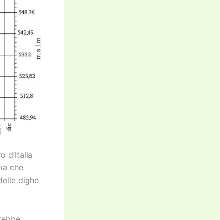
 d’Italia
ria che
delle dighe
erebbe