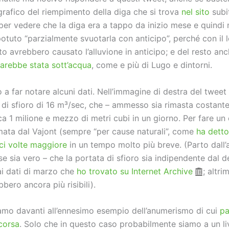
grafico del riempimento della diga che si trova
nel sito
subi
per vedere che la diga era a tappo da inizio mese e quindi
otuto “parzialmente svuotarla con anticipo”, perché con il 
o avrebbero causato l’alluvione in anticipo; e del resto an
arebbe stata sott’acqua
, come e più di Lugo e dintorni.
o a far notare alcuni dati. Nell’immagine di destra del tweet 
 di sfioro di 16 m³/sec, che – ammesso sia rimasta costante
ca 1 milione e mezzo di metri cubi in un giorno. Per fare un
imata dal Vajont (sempre “per cause naturali”, come
ha detto
ci volte maggiore
in un tempo molto più breve. (Parto dall’
e sia vero – che la portata di sfioro sia indipendente dal d
i dati di marzo che
ho trovato su Internet Archive
; altrim
bero ancora più risibili).
mo davanti all’ennesimo esempio dell’anumerismo di cui
pa
corsa
. Solo che in questo caso probabilmente siamo a un li