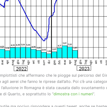
mplottisti che affermano che le piogge sul percorso del Giro
agli aerei che fanno le riprese dall’alto. Poi c’è una catego
 l’alluvione in Romagna è stata causata dallo svuotamento 
 e di Quarto, e soprattutto lo “
dimostra con i numeri
“.
inutile ma nocivo rispondere a questi tweet, anche se bast