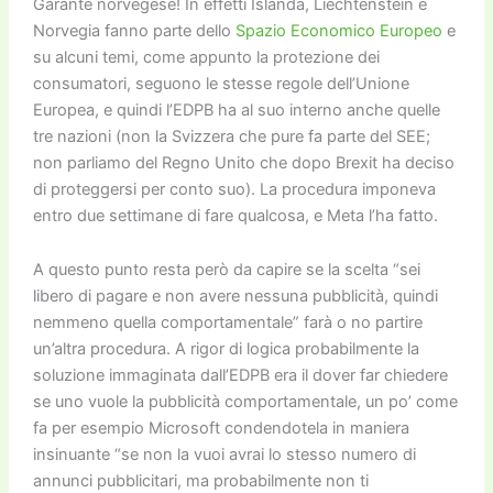
Garante norvegese! In effetti Islanda, Liechtenstein e
Norvegia fanno parte dello
Spazio Economico Europeo
e
su alcuni temi, come appunto la protezione dei
consumatori, seguono le stesse regole dell’Unione
Europea, e quindi l’EDPB ha al suo interno anche quelle
tre nazioni (non la Svizzera che pure fa parte del SEE;
non parliamo del Regno Unito che dopo Brexit ha deciso
di proteggersi per conto suo). La procedura imponeva
entro due settimane di fare qualcosa, e Meta l’ha fatto.
A questo punto resta però da capire se la scelta “sei
libero di pagare e non avere nessuna pubblicità, quindi
nemmeno quella comportamentale” farà o no partire
un’altra procedura. A rigor di logica probabilmente la
soluzione immaginata dall’EDPB era il dover far chiedere
se uno vuole la pubblicità comportamentale, un po’ come
fa per esempio Microsoft condendotela in maniera
insinuante “se non la vuoi avrai lo stesso numero di
annunci pubblicitari, ma probabilmente non ti