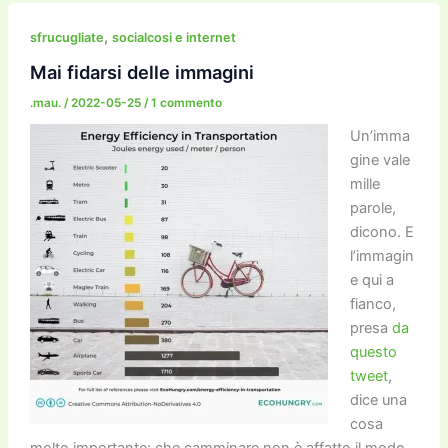
e
er
l
l
o
gr
y
e
di
b
d
a
Li
dI
vi
,
sfrucugliate
socialcosi e internet
o
o
m
n
n
di
Mai fidarsi delle immagini
o
n
k
.mau.
/
2022-05-25
/
1 commento
k
Un’imma
gine vale
mille
parole,
dicono. E
l’immagin
e qui a
fianco,
presa
da
questo
tweet
,
dice una
cosa
molto importante: che camminare non è affatto il modo