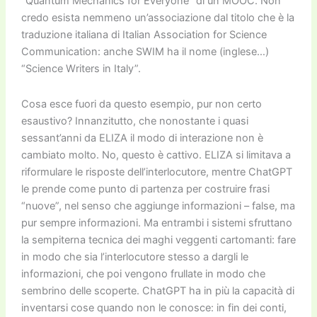
“Quantum Mechanics for Everyone” di un MOOC. Non
credo esista nemmeno un’associazione dal titolo che è la
traduzione italiana di Italian Association for Science
Communication: anche SWIM ha il nome (inglese…)
“Science Writers in Italy”.
Cosa esce fuori da questo esempio, pur non certo
esaustivo? Innanzitutto, che nonostante i quasi
sessant’anni da ELIZA il modo di interazione non è
cambiato molto. No, questo è cattivo. ELIZA si limitava a
riformulare le risposte dell’interlocutore, mentre
Cha
tGPT
le prende come punto di partenza per costruire frasi
“nuove”, nel senso che aggiunge informazioni – false, ma
pur sempre informazioni. Ma entrambi i sistemi sfruttano
la sempiterna tecnica dei maghi veggenti cartomanti: fare
in modo che sia l’interlocutore stesso a dargli le
informazioni, che poi vengono frullate in modo che
sembrino delle scoperte.
Cha
tGPT ha in più la capacità di
inventarsi cose quando non le conosce: in fin dei conti,