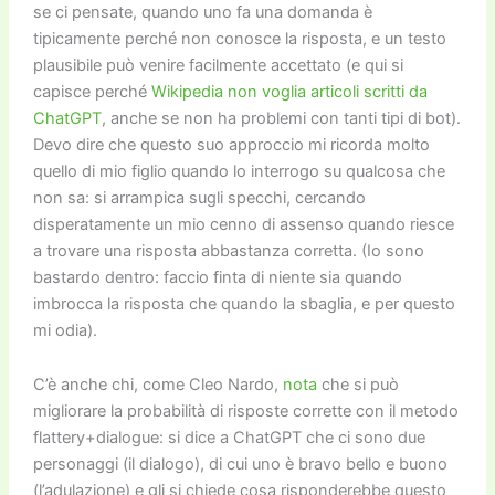
se ci pensate, quando uno fa una domanda è
tipicamente perché non conosce la risposta, e un testo
plausibile può venire facilmente accettato (e qui si
capisce perché
Wikipedia non voglia articoli scritti da
Cha
tGPT
, anche se non ha problemi con tanti tipi di bot).
Devo dire che questo suo approccio mi ricorda molto
quello di mio figlio quando lo interrogo su qualcosa che
non sa: si arrampica sugli specchi, cercando
disperatamente un mio cenno di assenso quando riesce
a trovare una risposta abbastanza corretta. (Io sono
bastardo dentro: faccio finta di niente sia quando
imbrocca la risposta che quando la sbaglia, e per questo
mi odia).
C’è anche chi, come Cleo Nardo,
nota
che si può
migliorare la probabilità di risposte corrette con il metodo
flattery+dialogue: si dice a
Cha
tGPT che ci sono due
personaggi (il dialogo), di cui uno è bravo bello e buono
(l’adulazione) e gli si chiede cosa risponderebbe questo