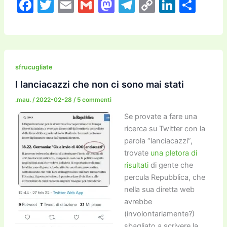
F
T
E
G
M
T
C
Li
C
a
w
m
m
a
el
o
n
o
c
itt
ai
ai
st
e
p
k
n
e
er
l
l
o
gr
y
e
di
b
d
a
Li
dI
vi
sfrucugliate
o
o
m
n
n
di
I lanciacazzi che non ci sono mai stati
o
n
k
.mau.
/
2022-02-28
/
5 commenti
k
Se provate a fare una
ricerca su Twitter con la
parola “lanciacazzi”,
trovate
una pletora di
risultati
di gente che
percula Repubblica, che
nella sua diretta web
avrebbe
(involontariamente?)
sbagliato a scrivere la