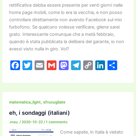
rettificativa debba essere presente per venti giorni nelle
home page mobili, come lo era la vecchia, e non posso
controllare direttamente non avendo Facebook sul mio
furbofono. Se qualcuno volesse verificare, gliene sarei
grato. Interessante comunque che a metà febbraio,
quando è stata pubblicata la delibera del garante, io non
avessi visto nulla in giro. Voi?
F
T
E
G
M
T
C
Li
C
a
w
m
m
a
el
o
n
o
c
itt
ai
ai
st
e
p
k
n
e
er
l
l
o
gr
y
e
di
b
d
a
Li
dI
vi
,
matematica_light
sfrucugliate
o
o
m
n
n
di
eh, i sondaggi (italiani)
o
n
k
.mau.
/
2020-10-22
/
1 commento
k
Come sapete, in Italia è vietato