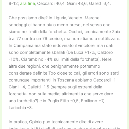
8-12;
alla fine
, Ceccardi 40,4, Giani 48,6, Galletti 6,4.
Che possiamo dire? In Liguria, Veneto, Marche i
sondaggi ci hanno più o meno preso, nel senso che
siamo nei limiti della forchetta. Occhei, tecnicamente Zaia
è al 77 contro un 76 teorico, ma non stiamo a sottilizzare.
In Campania era stato indovinato il vincitore, ma i dati
sono completamente sballati (De Luca +17%, Caldoro
-10%, Ciarambino -4% sui limiti della forchetta). Nelle
altre due regioni, che benignamente potremmo
considerare definite Too close to call, gli errori sono stati
comunque importanti: in Toscana abbiamo Ceccardi -1,
Giani +4, Galletti -1,5 (sempre sugli estremi della
forchetta, non sulla media; altrimenti a che serve dare
una forchetta?) e in Puglia Fitto -0,5, Emiliano +7,
Laricchia -3.
In pratica, Opinio può tecnicamente dire di avere
indovinato tutti i risultati, nel senso che nei quattro casi in