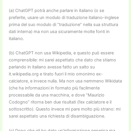
(a)
Cha
tGPT potrà anche parlare in italiano (o se
preferite, usare un modulo di traduzione italiano-inglese
prima del suo modulo di “traduzione” nella sua struttura
dati interna) ma non usa sicuramente molte fonti in
italiano.
(b)
Cha
tGPT non usa Wikipedia, e questo può essere
comprensibile: mi sarei aspettato che dato che stiamo
parlando in italiano avesse fatto un salto su
it.wikipedia.org e tirato fuori il mio omonimo ex-
calciatore, e invece nulla. Ma non usa nemmeno Wikidata
(che ha informazioni in formato più facilmente
processabile da una macchina, e dove “Maurizio
Codogno” ritorna ben due risultati (l’ex calciatore e il
sottoscritto). Questo invece mi pare molto più strano: mi
sarei aspettato una richiesta di disambiguazione.
(c) Dopo che gli ho dato un’informazione generica ma