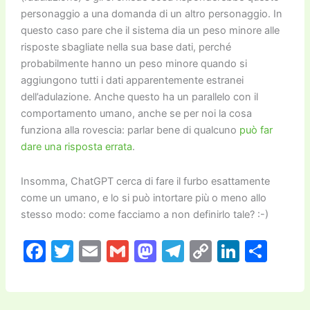
personaggio a una domanda di un altro personaggio. In
questo caso pare che il sistema dia un peso minore alle
risposte sbagliate nella sua base dati, perché
probabilmente hanno un peso minore quando si
aggiungono tutti i dati apparentemente estranei
dell’adulazione. Anche questo ha un parallelo con il
comportamento umano, anche se per noi la cosa
funziona alla rovescia: parlar bene di qualcuno
può far
dare una risposta errata
.
Insomma,
Cha
tGPT cerca di fare il furbo esattamente
come un umano, e lo si può intortare più o meno allo
stesso modo: come facciamo a non definirlo tale? :-)
F
T
E
G
M
T
C
Li
C
a
w
m
m
a
el
o
n
o
c
itt
ai
ai
st
e
p
k
n