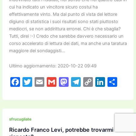
cui ha indicato un vincitore sicuro costui ha
effettivamente vinto. Ma dal punto di vista del lettore
digiuno di statistica i suoi risultati sono stati piuttosto
mediocri, se non addirittura erronei. Chi è che sbaglia?
Tutti, direi :-) Credo che sarebbe davvero necessario un
corso accelerato di lettura dei dati, ma anche una taratura
maggiore dei sondaggisti…
Ultimo aggiornamento: 2020-10-22 09:49
F
T
E
G
M
T
C
Li
C
a
w
m
m
a
el
o
n
o
c
itt
ai
ai
st
e
p
k
n
e
er
l
l
o
gr
y
e
di
b
d
a
Li
dI
vi
sfrucugliate
o
o
m
n
n
di
Ricardo Franco Levi, potrebbe trovarmi la