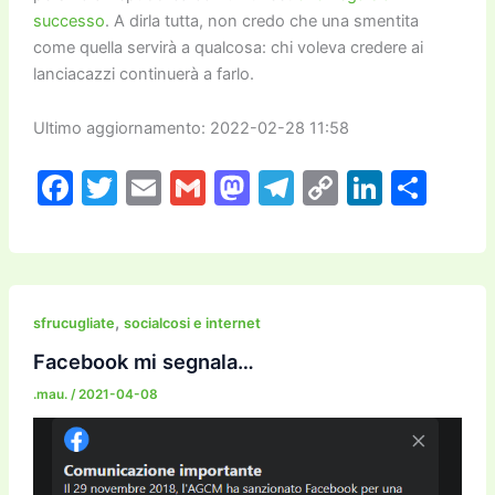
successo
. A dirla tutta, non credo che una smentita
come quella servirà a qualcosa: chi voleva credere ai
lanciacazzi continuerà a farlo.
Ultimo aggiornamento: 2022-02-28 11:58
F
T
E
G
M
T
C
Li
C
a
w
m
m
a
el
o
n
o
c
itt
ai
ai
st
e
p
k
n
e
er
l
l
o
gr
y
e
di
b
d
a
Li
dI
vi
,
sfrucugliate
socialcosi e internet
o
o
m
n
n
di
Facebook mi segnala…
o
n
k
.mau.
/
2021-04-08
k