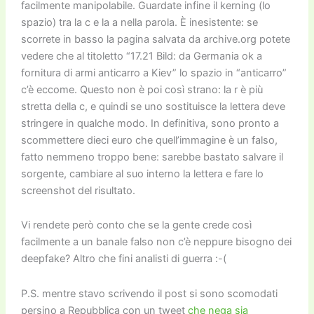
facilmente manipolabile. Guardate infine il kerning (lo
spazio) tra la c e la a nella parola. È inesistente: se
scorrete in basso la pagina salvata da archive.org potete
vedere che al titoletto “17.21 Bild: da Germania ok a
fornitura di armi anticarro a Kiev” lo spazio in “anticarro”
c’è eccome. Questo non è poi così strano: la r è più
stretta della c, e quindi se uno sostituisce la lettera deve
stringere in qualche modo. In definitiva, sono pronto a
scommettere dieci euro che quell’immagine è un falso,
fatto nemmeno troppo bene: sarebbe bastato salvare il
sorgente, cambiare al suo interno la lettera e fare lo
screenshot del risultato.
Vi rendete però conto che se la gente crede così
facilmente a un banale falso non c’è neppure bisogno dei
deepfake? Altro che fini analisti di guerra :-(
P.S. mentre stavo scrivendo il post si sono scomodati
persino a Repubblica con un tweet
che nega sia