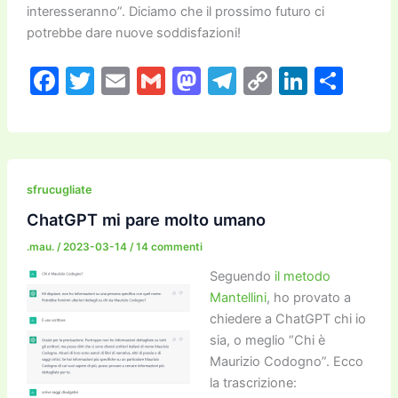
interesseranno”. Diciamo che il prossimo futuro ci
potrebbe dare nuove soddisfazioni!
F
T
E
G
M
T
C
Li
C
a
w
m
m
a
el
o
n
o
c
itt
ai
ai
st
e
p
k
n
e
er
l
l
o
gr
y
e
di
b
d
a
Li
dI
vi
sfrucugliate
o
o
m
n
n
di
ChatGPT mi pare molto umano
o
n
k
.mau.
/
2023-03-14
/
14 commenti
k
Seguendo
il metodo
Mantellini
, ho provato a
chiedere a
Cha
tGPT chi io
sia, o meglio “Chi è
Maurizio Codogno”. Ecco
la trascrizione: