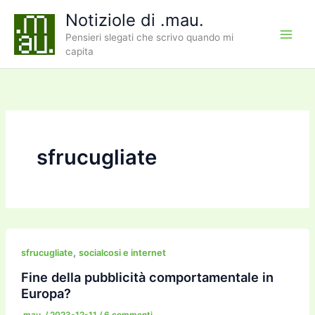
Vai
Notiziole di .mau.
al
Pensieri slegati che scrivo quando mi
contenuto
capita
sfrucugliate
,
sfrucugliate
socialcosi e internet
Fine della pubblicità comportamentale in
Europa?
.mau.
/
2023-12-11
/
6 commenti