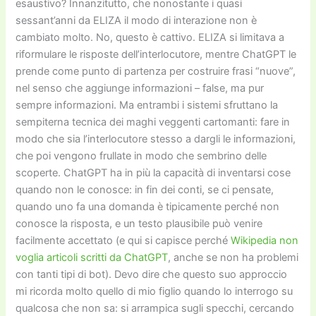
esaustivo? Innanzitutto, che nonostante i quasi
sessant’anni da ELIZA il modo di interazione non è
cambiato molto. No, questo è cattivo. ELIZA si limitava a
riformulare le risposte dell’interlocutore, mentre
Cha
tGPT le
prende come punto di partenza per costruire frasi “nuove”,
nel senso che aggiunge informazioni – false, ma pur
sempre informazioni. Ma entrambi i sistemi sfruttano la
sempiterna tecnica dei maghi veggenti cartomanti: fare in
modo che sia l’interlocutore stesso a dargli le informazioni,
che poi vengono frullate in modo che sembrino delle
scoperte.
Cha
tGPT ha in più la capacità di inventarsi cose
quando non le conosce: in fin dei conti, se ci pensate,
quando uno fa una domanda è tipicamente perché non
conosce la risposta, e un testo plausibile può venire
facilmente accettato (e qui si capisce perché
Wikipedia non
voglia articoli scritti da
Cha
tGPT
, anche se non ha problemi
con tanti tipi di bot). Devo dire che questo suo approccio
mi ricorda molto quello di mio figlio quando lo interrogo su
qualcosa che non sa: si arrampica sugli specchi, cercando