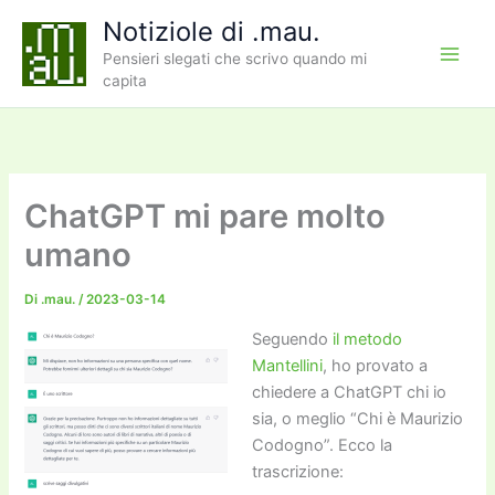
Vai
Notiziole di .mau.
al
Pensieri slegati che scrivo quando mi
contenuto
capita
ChatGPT mi pare molto
umano
Di
.mau.
/
2023-03-14
Seguendo
il metodo
Mantellini
, ho provato a
chiedere a
Cha
tGPT chi io
sia, o meglio “Chi è Maurizio
Codogno”. Ecco la
trascrizione: