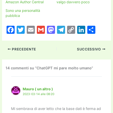
Amazon Author Central
valgo davvero poco
Sono una personalità
pubblica
F
T
E
G
M
T
C
Li
C
a
w
m
m
a
el
o
n
o
c
itt
ai
ai
st
e
p
k
n
PRECEDENTE
SUCCESSIVO
e
er
l
l
o
gr
y
e
di
b
d
a
Li
dI
vi
o
o
m
n
n
di
14 commenti su “ChatGPT mi pare molto umano”
o
n
k
k
Mauro ( un altro )
2023-03-14 alle 08:20
Mi sembrava di aver letto che la base dati è ferma ad