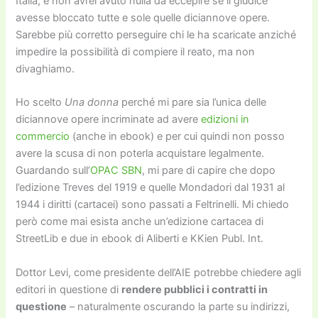
Italia; e non avrei avuto nulla da eccepire se il giudice
avesse bloccato tutte e sole quelle diciannove opere.
Sarebbe più corretto perseguire chi le ha scaricate anziché
impedire la possibilità di compiere il reato, ma non
divaghiamo.
Ho scelto
Una donna
perché mi pare sia l’unica delle
diciannove opere incriminate ad avere
edizioni in
commercio
(anche in ebook) e per cui quindi non posso
avere la scusa di non poterla acquistare legalmente.
Guardando sull’
OPAC SBN
, mi pare di capire che dopo
l’edizione Treves del 1919 e quelle Mondadori dal 1931 al
1944 i diritti (cartacei) sono passati a Feltrinelli. Mi chiedo
però come mai esista anche un’edizione cartacea di
StreetLib e due in ebook di Aliberti e KKien Publ. Int.
Dottor Levi, come presidente dell’AIE potrebbe chiedere agli
editori in questione di
rendere pubblici i contratti in
questione
– naturalmente oscurando la parte su indirizzi,