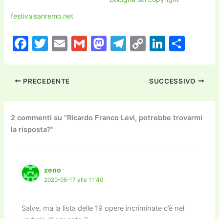
festivalsanremo.net
F
T
E
G
M
T
C
Li
C
a
w
m
m
a
el
o
n
o
c
itt
ai
ai
st
e
p
k
n
PRECEDENTE
SUCCESSIVO
e
er
l
l
o
gr
y
e
di
b
d
a
Li
dI
vi
o
o
m
n
n
di
2 commenti su “Ricardo Franco Levi, potrebbe trovarmi
la risposta?”
o
n
k
k
zeno
2020-06-17 alle 11:40
Salve, ma la lista delle 19 opere incriminate c’è nel