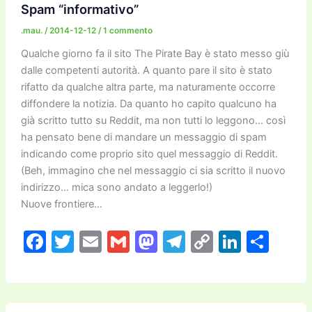
o
o
m
n
n
di
Spam “informativo”
o
n
k
.mau.
/
2014-12-12
/
1 commento
k
Qualche giorno fa il sito The Pirate Bay è stato messo giù
dalle competenti autorità. A quanto pare il sito è stato
rifatto da qualche altra parte, ma naturamente occorre
diffondere la notizia. Da quanto ho capito qualcuno ha
già scritto tutto su Reddit, ma non tutti lo leggono… così
ha pensato bene di mandare un messaggio di spam
indicando come proprio sito quel messaggio di Reddit.
(Beh, immagino che nel messaggio ci sia scritto il nuovo
indirizzo… mica sono andato a leggerlo!)
Nuove frontiere…
F
T
E
G
M
T
C
Li
C
a
w
m
m
a
el
o
n
o
c
itt
ai
ai
st
e
p
k
n
e
er
l
l
o
gr
y
e
di