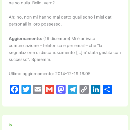
ne so nulla. Bello, vero?
Ah: no, non mi hanno mai detto quali sono i miei dati
personali in loro possesso.
Aggiornamento:
(19 dicembre) Mi è arrivata
comunicazione – telefonica e per email – che “la
segnalazione di disconoscimento […] e’ stata gestita con
successo”. Speremm.
Ultimo aggiornamento: 2014-12-19 16:05
F
T
E
G
M
T
C
Li
C
a
w
m
m
a
el
o
n
o
c
itt
ai
ai
st
e
p
k
n
e
er
l
l
o
gr
y
e
di
b
d
a
Li
dI
vi
io