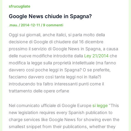
b
d
a
Li
dI
vi
sfrucugliate
o
o
m
n
n
di
Google News chiude in Spagna?
o
n
k
.mau.
/
2014-12-11
/
9 commenti
k
Oggi sui giornali, anche italici, si parla molto della
decisione di Google di chiudere dal 16 dicembre
prossimo il servizio di Google News in Spagna, a causa
delle nuove modifiche introdotte dalla
Ley 21/2014
che
modifica la legge sulla proprietà intellettuale (ma fanno
davvero così poche leggi in Spagna? O se preferite,
facciamo davvero così tante leggi noi in Italia?)
introducendo tra l’altro interessanti punti come il
trattamento delle opere orfane
Nel comunicato ufficiale di Google Europe
si legge
“This
new legislation requires every Spanish publication to
charge services like Google News for showing even the
smallest snippet from their publications, whether they