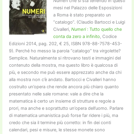
Numeri
che si sta tenendo in questi
mesi nel Palazzo delle Esposizioni
a Roma è stato preparato un
“catalogo”. (Claudio Bartocci e Luigi
Civalleri,
Numeri
: Tutto quello che
conta da zero a infinito
, Codice
Edizioni 2014, pag. 202, € 25, ISBN 978-88-7578-453-
9). Perché ho messo la parola “catalogo” tra virgolette?
Semplice. Naturalmente si ritrovano testi e immagini del
contenuto della mostra, ma questo libro è qualcosa di
più, e secondo me può essere apprezzato anche da chi
alla mostra non c’è andato. Bartocci e Civalleri hanno
costruito un’opera che rende ancora più chiaro quanto
presentato nelle sale romane: vale a dire che la
matematica è certo un insieme di strutture e regole a
prori, ma anche e soprattutto un’opera dell’uomo. Parlare
di matematica umanistica può forse far ridere i più, ma
credo che sia il termine più corretto: in fin dei conti
calendari, pesi e misure, le stesse monete sono