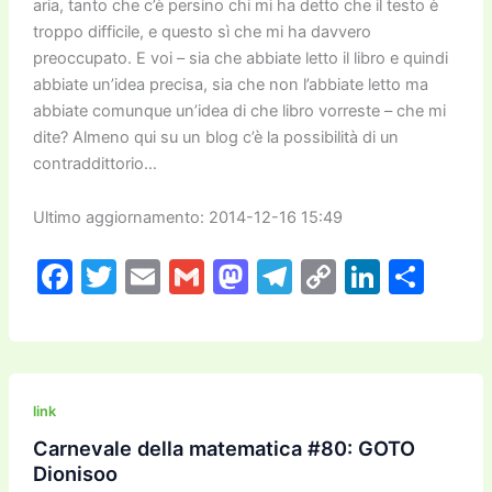
aria, tanto che c’è persino chi mi ha detto che il testo è
troppo difficile, e questo sì che mi ha davvero
preoccupato. E voi – sia che abbiate letto il libro e quindi
abbiate un’idea precisa, sia che non l’abbiate letto ma
abbiate comunque un’idea di che libro vorreste – che mi
dite? Almeno qui su un blog c’è la possibilità di un
contraddittorio…
Ultimo aggiornamento: 2014-12-16 15:49
F
T
E
G
M
T
C
Li
C
a
w
m
m
a
el
o
n
o
c
itt
ai
ai
st
e
p
k
n
e
er
l
l
o
gr
y
e
di
b
d
a
Li
dI
vi
link
o
o
m
n
n
di
Carnevale della matematica #80: GOTO
Dionisoo
o
n
k