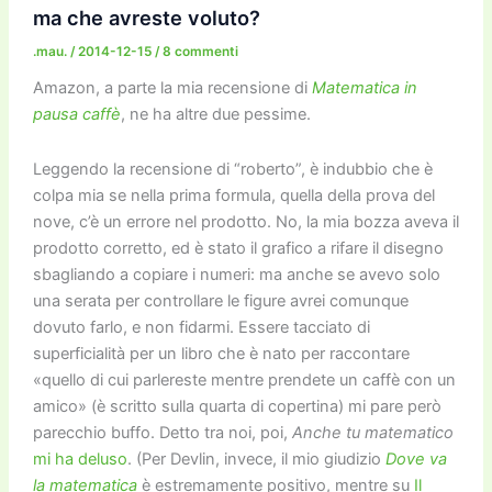
o
o
m
n
n
di
ma che avreste voluto?
o
n
k
.mau.
/
2014-12-15
/
8 commenti
k
Amazon, a parte la mia recensione di
Matematica in
pausa caffè
, ne ha altre due pessime.
Leggendo la recensione di “roberto”, è indubbio che è
colpa mia se nella prima formula, quella della prova del
nove, c’è un errore nel prodotto. No, la mia bozza aveva il
prodotto corretto, ed è stato il grafico a rifare il disegno
sbagliando a copiare i numeri: ma anche se avevo solo
una serata per controllare le figure avrei comunque
dovuto farlo, e non fidarmi. Essere tacciato di
superficialità per un libro che è nato per raccontare
«quello di cui parlereste mentre prendete un caffè con un
amico» (è scritto sulla quarta di copertina) mi pare però
parecchio buffo. Detto tra noi, poi,
Anche tu matematico
mi ha deluso
. (Per Devlin, invece, il mio giudizio
Dove va
la matematica
è estremamente positivo, mentre su
Il