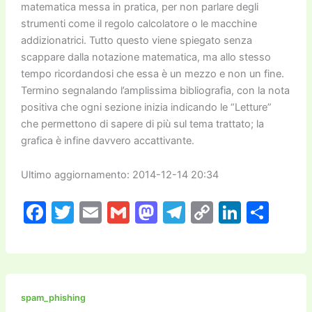
matematica messa in pratica, per non parlare degli
strumenti come il regolo calcolatore o le macchine
addizionatrici. Tutto questo viene spiegato senza
scappare dalla notazione matematica, ma allo stesso
tempo ricordandosi che essa è un mezzo e non un fine.
Termino segnalando l’amplissima bibliografia, con la nota
positiva che ogni sezione inizia indicando le “Letture”
che permettono di sapere di più sul tema trattato; la
grafica è infine davvero accattivante.
Ultimo aggiornamento: 2014-12-14 20:34
F
T
E
G
M
T
C
Li
C
a
w
m
m
a
el
o
n
o
c
itt
ai
ai
st
e
p
k
n
e
er
l
l
o
gr
y
e
di
b
d
a
Li
dI
vi
spam_phishing