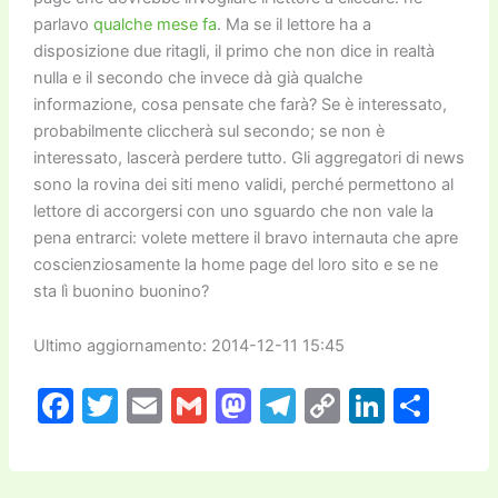
parlavo
qualche mese fa
. Ma se il lettore ha a
disposizione due ritagli, il primo che non dice in realtà
nulla e il secondo che invece dà già qualche
informazione, cosa pensate che farà? Se è interessato,
probabilmente cliccherà sul secondo; se non è
interessato, lascerà perdere tutto. Gli aggregatori di news
sono la rovina dei siti meno validi, perché permettono al
lettore di accorgersi con uno sguardo che non vale la
pena entrarci: volete mettere il bravo internauta che apre
coscienziosamente la home page del loro sito e se ne
sta lì buonino buonino?
Ultimo aggiornamento: 2014-12-11 15:45
F
T
E
G
M
T
C
Li
C
a
w
m
m
a
el
o
n
o
c
itt
ai
ai
st
e
p
k
n