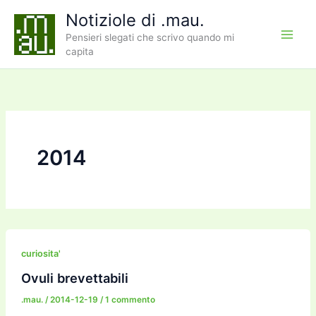
Vai
Notiziole di .mau.
al
Pensieri slegati che scrivo quando mi
contenuto
capita
2014
curiosita'
Ovuli brevettabili
.mau.
/
2014-12-19
/
1 commento