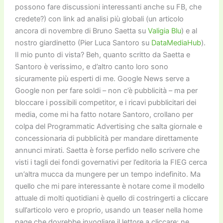
possono fare discussioni interessanti anche su FB, che
credete?) con link ad analisi più globali (un articolo
ancora di novembre di Bruno Saetta su
Valigia Blu
) e al
nostro giardinetto (Pier Luca Santoro su
DataMediaHub
).
Il mio punto di vista? Beh, quanto scritto da Saetta e
Santoro è verissimo, e d’altro canto loro sono
sicuramente più esperti di me. Google News serve a
Google non per fare soldi – non c’è pubblicità – ma per
bloccare i possibili competitor, e i ricavi pubblicitari dei
media, come mi ha fatto notare Santoro, crollano per
colpa del Programmatic Advertising che salta giornale e
concessionaria di pubblicità per mandare direttamente
annunci mirati. Saetta è forse perfido nello scrivere che
visti i tagli dei fondi governativi per l’editoria la FIEG cerca
un’altra mucca da mungere per un tempo indefinito. Ma
quello che mi pare interessante è notare come il modello
attuale di molti quotidiani è quello di costringerti a cliccare
sull’articolo vero e proprio, usando un teaser nella home
page che dovrebbe invogliare il lettore a cliccare: ne