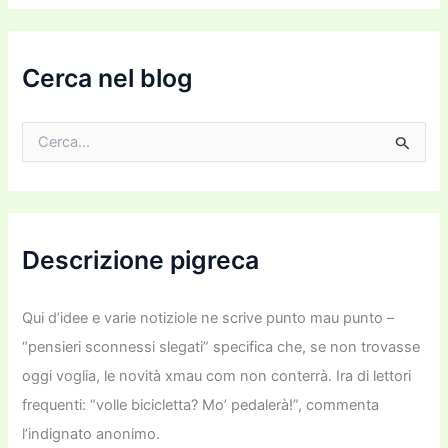
e
m
a
i
Cerca nel blog
l
C
e
r
c
a
:
Descrizione pigreca
Qui d’idee e varie notiziole ne scrive punto mau punto –
“pensieri sconnessi slegati” specifica che, se non trovasse
oggi voglia, le novità xmau com non conterrà. Ira di lettori
frequenti: “volle bicicletta? Mo’ pedalerà!”, commenta
l’indignato anonimo.