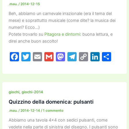
.mau.
/
2014-12-15
k
Beh, abbiamo un carnevale irrazionale (era il tema del
mese) e soprattutto musicale (come dite? la musica dei
numeri? Ecco…)
Potete trovarlo su
Pitagora e dintorni
: buona lettura, e
direi anche buon ascolto!
F
T
E
G
M
T
C
Li
C
a
w
m
m
a
el
o
n
o
c
itt
ai
ai
st
e
p
k
n
e
er
l
l
o
gr
y
e
di
b
d
a
Li
dI
vi
,
giochi
giochi-2014
o
o
m
n
n
di
Quizzino della domenica: pulsanti
o
n
k
.mau.
/
2014-12-14
/
1 commento
k
Abbiamo una tavola 4×4 con sedici pulsanti, come
vedete nella parte di sinistra del disegno. I pulsanti sono