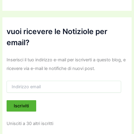
vuoi ricevere le Notiziole per
email?
Inserisci il tuo indirizzo e-mail per iscriverti a questo blog, e
ricevere via e-mail le notifiche di nuovi post.
I
n
d
i
Iscriviti
r
i
z
Unisciti a 30 altri iscritti
z
o