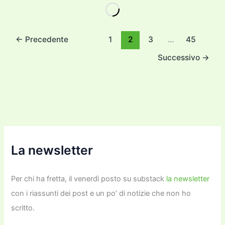
e
er
l
l
o
gr
y
e
di
b
d
a
Li
dI
vi
o
o
m
n
n
di
←
Precedente
1
2
3
…
45
o
n
k
Successivo
→
k
La newsletter
Per chi ha fretta, il venerdì posto su substack
la newsletter
con i riassunti dei post e un po’ di notizie che non ho
scritto.