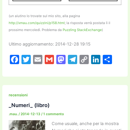
(un aiutino lo trovate sul mio sito, alla pagina
http://xmau.com/quizzini/p158.html
; la risposta verrà postata lì il
prossimo mercoledì. Problema da
Puzzling StackExchange
)
Ultimo aggiornamento: 2014-12-28 19:15
F
T
E
G
M
T
C
Li
C
a
w
m
m
a
el
o
n
o
c
itt
ai
ai
st
e
p
k
n
e
er
l
l
o
gr
y
e
di
b
d
a
Li
dI
vi
recensioni
o
o
m
n
n
di
_Numeri_ (libro)
o
n
k
.mau.
/
2014-12-13
/
1 commento
k
Come usuale, anche per la mostra