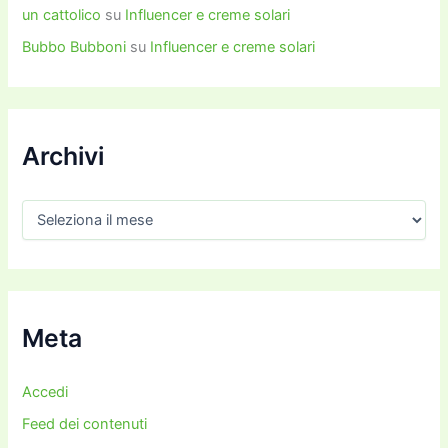
un cattolico
su
Influencer e creme solari
Bubbo Bubboni
su
Influencer e creme solari
Archivi
A
r
c
h
i
v
i
Meta
Accedi
Feed dei contenuti