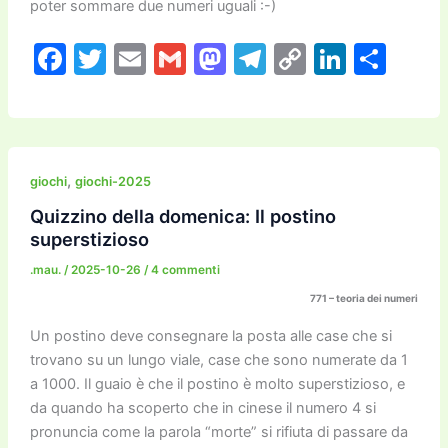
poter sommare due numeri uguali :-)
F
T
E
G
M
T
C
Li
C
a
w
m
m
a
el
o
n
o
c
itt
ai
ai
st
e
p
k
n
e
er
l
l
o
gr
y
e
di
b
d
a
Li
dI
vi
,
giochi
giochi-2025
o
o
m
n
n
di
Quizzino della domenica: Il postino
superstizioso
o
n
k
.mau.
/
2025-10-26
/
4 commenti
k
771 – teoria dei numeri
Un postino deve consegnare la posta alle case che si
trovano su un lungo viale, case che sono numerate da 1
a 1000. Il guaio è che il postino è molto superstizioso, e
da quando ha scoperto che in cinese il numero 4 si
pronuncia come la parola “morte” si rifiuta di passare da