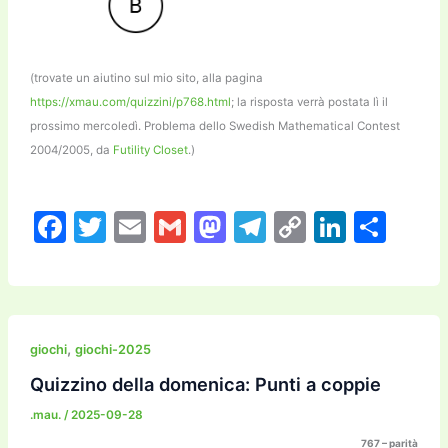
(trovate un aiutino sul mio sito, alla pagina
https://xmau.com/quizzini/p768.html
; la risposta verrà postata lì il
prossimo mercoledì. Problema dello Swedish Mathematical Contest
2004/2005, da
Futility Closet
.)
F
T
E
G
M
T
C
Li
C
a
w
m
m
a
el
o
n
o
c
itt
ai
ai
st
e
p
k
n
e
er
l
l
o
gr
y
e
di
b
d
a
Li
dI
vi
,
giochi
giochi-2025
o
o
m
n
n
di
Quizzino della domenica: Punti a coppie
o
n
k
.mau.
/
2025-09-28
767 – parità