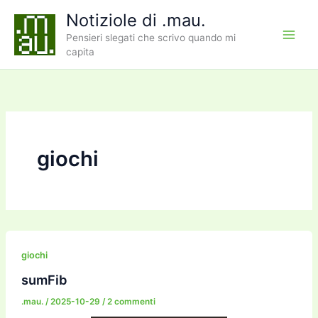
Vai
Notiziole di .mau.
al
Pensieri slegati che scrivo quando mi
contenuto
capita
giochi
giochi
sumFib
.mau.
/
2025-10-29
/
2 commenti