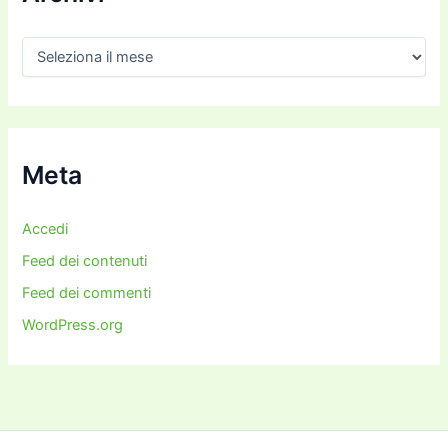
A
r
c
h
i
v
i
Meta
Accedi
Feed dei contenuti
Feed dei commenti
WordPress.org