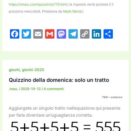
https://xmau.com/quizzini/p770.html
; la risposta verrà postata lì il
prossimo mercoledì. Problema da
Math World
.)
F
T
E
G
M
T
C
Li
C
a
w
m
m
a
el
o
n
o
c
itt
ai
ai
st
e
p
k
n
e
er
l
l
o
gr
y
e
di
b
d
a
Li
dI
vi
,
giochi
giochi-2025
o
o
m
n
n
di
Quizzino della domenica: solo un tratto
o
n
k
.mau.
/
2025-10-12
/
4 commenti
k
769 – scherzo
Aggiungete un singolo tratto nell’equazione qui presente
per farla diventare un’uguaglianza corretta.