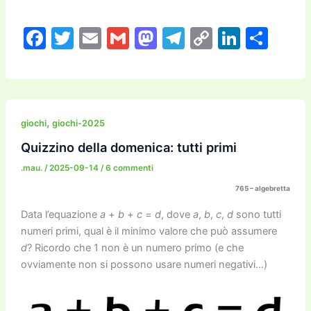
F
T
E
G
M
T
C
Li
C
a
w
m
m
a
el
o
n
o
c
itt
ai
ai
st
e
p
k
n
e
er
l
l
o
gr
y
e
di
b
d
a
Li
dI
vi
,
giochi
giochi-2025
o
o
m
n
n
di
Quizzino della domenica: tutti primi
o
n
k
.mau.
/
2025-09-14
/
6 commenti
k
765 – algebretta
Data l’equazione
a
+
b
+
c
=
d
, dove
a
,
b
,
c
,
d
sono tutti
numeri primi, qual è il minimo valore che può assumere
d
? Ricordo che 1 non è un numero primo (e che
ovviamente non si possono usare numeri negativi…)