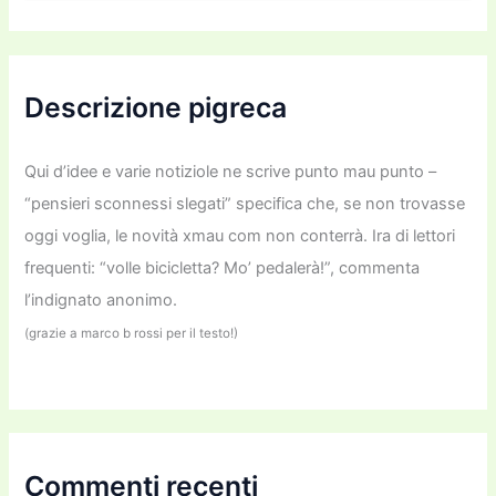
r
c
a
:
Descrizione pigreca
Qui d’idee e varie notiziole ne scrive punto mau punto –
“pensieri sconnessi slegati” specifica che, se non trovasse
oggi voglia, le novità xmau com non conterrà. Ira di lettori
frequenti: “volle bicicletta? Mo’ pedalerà!”, commenta
l’indignato anonimo.
(grazie a marco b rossi per il testo!)
Commenti recenti