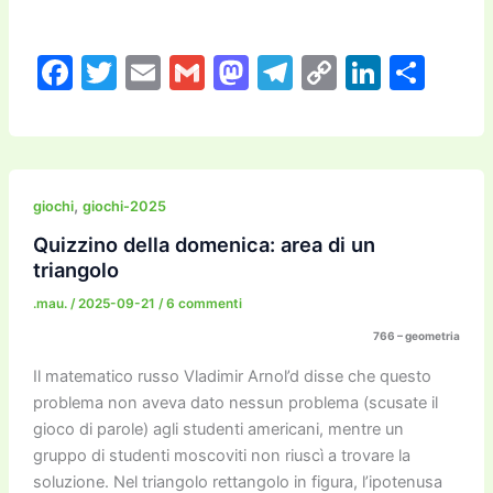
F
T
E
G
M
T
C
Li
C
a
w
m
m
a
el
o
n
o
c
itt
ai
ai
st
e
p
k
n
e
er
l
l
o
gr
y
e
di
b
d
a
Li
dI
vi
,
giochi
giochi-2025
o
o
m
n
n
di
Quizzino della domenica: area di un
triangolo
o
n
k
.mau.
/
2025-09-21
/
6 commenti
k
766 – geometria
Il matematico russo Vladimir Arnol’d disse che questo
problema non aveva dato nessun problema (scusate il
gioco di parole) agli studenti americani, mentre un
gruppo di studenti moscoviti non riuscì a trovare la
soluzione. Nel triangolo rettangolo in figura, l’ipotenusa