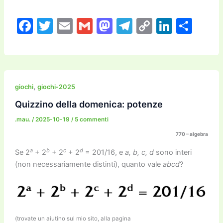
F
T
E
G
M
T
C
Li
C
a
w
m
m
a
el
o
n
o
c
itt
ai
ai
st
e
p
k
n
e
er
l
l
o
gr
y
e
di
b
d
a
Li
dI
vi
,
giochi
giochi-2025
o
o
m
n
n
di
Quizzino della domenica: potenze
o
n
k
.mau.
/
2025-10-19
/
5 commenti
k
770 – algebra
a
b
c
d
Se 2
+ 2
+ 2
+ 2
= 201/16, e
a, b, c, d
sono interi
(non necessariamente distinti), quanto vale
abcd
?
(trovate un aiutino sul mio sito, alla pagina