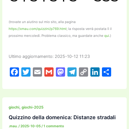
(trovate un aiutino sul mio sito, alla pagina
https://xmau.com/quizzini/p769.html
; la risposta verrà postata lì il
prossimo mercoledì. Problema classico, ma guardate anche
qui
.)
Ultimo aggiornamento: 2025-10-12 11:23
F
T
E
G
M
T
C
Li
C
a
w
m
m
a
el
o
n
o
c
itt
ai
ai
st
e
p
k
n
e
er
l
l
o
gr
y
e
di
b
d
a
Li
dI
vi
,
giochi
giochi-2025
o
o
m
n
n
di
Quizzino della domenica: Distanze stradali
o
n
k
.mau.
/
2025-10-05
/
1 commento