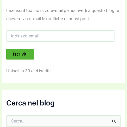
Inserisci il tuo indirizzo e-mail per iscriverti a questo blog, e
ricevere via e-mail le notifiche di nuovi post.
I
n
d
i
Iscriviti
r
i
z
Unisciti a 30 altri iscritti
z
o
e
m
a
i
Cerca nel blog
l
C
e