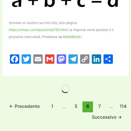
(trovate un aiutino sul mio sito, alla pagina
https://xmau.com/quizzini/p765.html
; la risposta verrà postata lì il
prossimo mercoledì. Problema da
MathWorld
.)
F
T
E
G
M
T
C
Li
C
a
w
m
m
a
el
o
n
o
c
itt
ai
ai
st
e
p
k
n
e
er
l
l
o
gr
y
e
di
b
d
a
Li
dI
vi
o
o
m
n
n
di
←
Precedente
1
…
5
6
7
…
114
o
n
k
Successivo
→
k