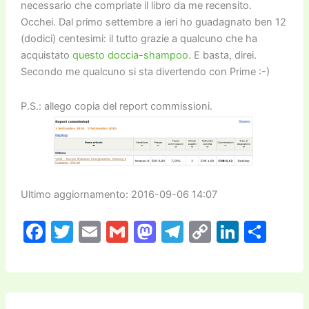
necessario che compriate il libro da me recensito.
Occhei. Dal primo settembre a ieri ho guadagnato ben 12
(dodici) centesimi: il tutto grazie a qualcuno che ha
acquistato
questo doccia-shampoo
. E basta, direi.
Secondo me qualcuno si sta divertendo con Prime :-)
P.S.: allego copia del report commissioni.
Ultimo aggiornamento: 2016-09-06 14:07
F
T
E
G
M
T
C
Li
C
a
w
m
m
a
el
o
n
o
c
itt
ai
ai
st
e
p
k
n
e
er
l
l
o
gr
y
e
di