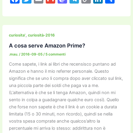
a
w
m
m
a
el
o
n
o
c
itt
ai
ai
st
e
p
k
n
e
er
l
l
o
gr
y
e
di
b
d
a
Li
dI
vi
,
curiosita'
curiosità-2016
o
o
m
n
n
di
A cosa serve Amazon Prime?
o
n
k
.mau.
/
2016-09-05
/
5 commenti
k
Come sapete, i link ai libri che recensisco puntano ad
Amazon e hanno il mio referrer personale. Questo
significa che se uno li compra dopo aver cliccato sul link,
una piccola parte dei soldi che paga va a me.
(L’alternativa è che se li tenga Amazon, quindi non mi
sento in colpa a guadagnare qualche euro così). Quello
che forse non sapete è che il link è un cookie a durata
limitata (15 o 30 minuti, non ricordo), quindi se nella
vostra spesa comprate anche qualcos’altro la
percentuale mi arriva lo stesso: addirittura non è