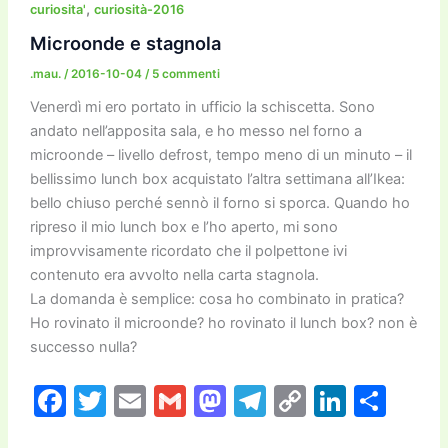
b
d
a
Li
dI
vi
,
curiosita'
curiosità-2016
o
o
m
n
n
di
Microonde e stagnola
o
n
k
.mau.
/
2016-10-04
/
5 commenti
k
Venerdì mi ero portato in ufficio la schiscetta. Sono
andato nell’apposita sala, e ho messo nel forno a
microonde – livello defrost, tempo meno di un minuto – il
bellissimo lunch box acquistato l’altra settimana all’Ikea:
bello chiuso perché sennò il forno si sporca. Quando ho
ripreso il mio lunch box e l’ho aperto, mi sono
improvvisamente ricordato che il polpettone ivi
contenuto era avvolto nella carta stagnola.
La domanda è semplice: cosa ho combinato in pratica?
Ho rovinato il microonde? ho rovinato il lunch box? non è
successo nulla?
F
T
E
G
M
T
C
Li
C
a
w
m
m
a
el
o
n
o