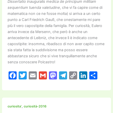
Dissertatio inauguralis medica de principum militiam
sequentium tuenda valetudine
, che vi fa capire come di
matematica non ce ne fosse molta) si arriva a un certo
punto a Carl Friedrich Gauß, che onestamente mi pare
più il vero capostipite della famiglia. Per curiosità, Eulero
arriva invece da Mersenn, che però è anche un
antecedente di Leibniz, che invece lì è indicato come
capostipite: insomma, ribadisco di non aver capito come
sia stata fatta la suddivisione ma posso essere
abbastanza sicuro che si vive tranquillamente anche
senza conoscere Polcastro!
F
T
E
G
M
T
C
Li
C
a
w
m
m
a
el
o
n
o
c
itt
ai
ai
st
e
p
k
n
e
er
l
l
o
gr
y
e
di
b
d
a
Li
dI
vi
,
curiosita'
curiosità-2016