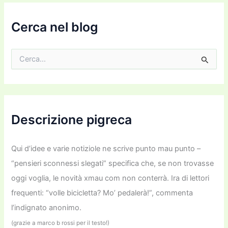
m
a
i
Cerca nel blog
l
C
e
r
c
a
:
Descrizione pigreca
Qui d’idee e varie notiziole ne scrive punto mau punto –
“pensieri sconnessi slegati” specifica che, se non trovasse
oggi voglia, le novità xmau com non conterrà. Ira di lettori
frequenti: “volle bicicletta? Mo’ pedalerà!”, commenta
l’indignato anonimo.
(grazie a marco b rossi per il testo!)