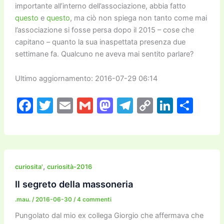
importante all’interno dell’associazione, abbia fatto
questo
e
questo
, ma ciò non spiega non tanto come mai
l’associazione si fosse persa dopo il 2015 – cose che
capitano – quanto la sua inaspettata presenza due
settimane fa. Qualcuno ne aveva mai sentito parlare?
Ultimo aggiornamento: 2016-07-29 06:14
F
T
E
G
M
T
C
Li
C
a
w
m
m
a
el
o
n
o
c
itt
ai
ai
st
e
p
k
n
e
er
l
l
o
gr
y
e
di
b
d
a
Li
dI
vi
,
curiosita'
curiosità-2016
o
o
m
n
n
di
Il segreto della massoneria
o
n
k
.mau.
/
2016-06-30
/
4 commenti
k
Pungolato dal mio ex collega Giorgio che affermava che