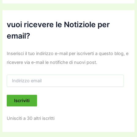
vuoi ricevere le Notiziole per
email?
Inserisci il tuo indirizzo e-mail per iscriverti a questo blog, e
ricevere via e-mail le notifiche di nuovi post.
I
n
d
i
Iscriviti
r
i
z
Unisciti a 30 altri iscritti
z
o
e