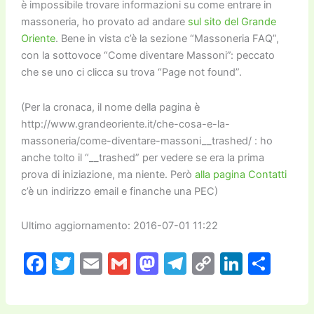
è impossibile trovare informazioni su come entrare in
massoneria, ho provato ad andare
sul sito del Grande
Oriente
. Bene in vista c’è la sezione “Massoneria FAQ”,
con la sottovoce “Come diventare Massoni”: peccato
che se uno ci clicca su trova “Page not found”.
(Per la cronaca, il nome della pagina è
http://www.grandeoriente.it/che-cosa-e-la-
massoneria/come-diventare-massoni__trashed/ : ho
anche tolto il “__trashed” per vedere se era la prima
prova di iniziazione, ma niente. Però
alla pagina Contatti
c’è un indirizzo email e finanche una PEC)
Ultimo aggiornamento: 2016-07-01 11:22
F
T
E
G
M
T
C
Li
C
a
w
m
m
a
el
o
n
o
c
itt
ai
ai
st
e
p
k
n