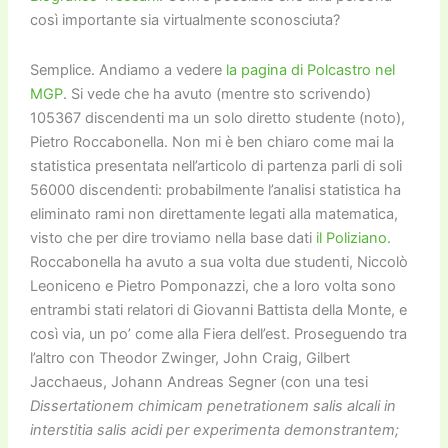
così importante sia virtualmente sconosciuta?
Semplice. Andiamo a vedere
la pagina di Polcastro nel
MGP
. Si vede che ha avuto (mentre sto scrivendo)
105367 discendenti ma un solo diretto studente (noto),
Pietro Roccabonella. Non mi è ben chiaro come mai la
statistica presentata nell’articolo di partenza parli di soli
56000 discendenti: probabilmente l’analisi statistica ha
eliminato rami non direttamente legati alla matematica,
visto che per dire troviamo nella base dati
il Poliziano
.
Roccabonella ha avuto a sua volta due studenti, Niccolò
Leoniceno e Pietro Pomponazzi, che a loro volta sono
entrambi stati relatori di Giovanni Battista della Monte, e
così via, un po’ come alla Fiera dell’est. Proseguendo tra
l’altro con Theodor Zwinger, John Craig, Gilbert
Jacchaeus, Johann Andreas Segner (con una tesi
Dissertationem chimicam penetrationem salis alcali in
interstitia salis acidi per experimenta demonstrantem;