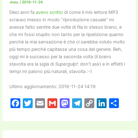
.mau.
/
2016-11-24
Dieci anni fa
avevo scritto
di come il mio lettore MP3
scrauso messo in modo “riproduzione casuale” mi
avesse fatto sentire due volte di fila lo stesso brano, e
che mi fossi stupito non tanto per la ripetizione quanto
perché la mia sensazione è che ci sarebbe voluto molto
più tempo perché capitasse una cosa del genere. Beh,
oggi mi è successo per la seconda volta (il brano
stavolta era la sigla di
Supergulp!
: don’t ask) e in effetti i
tempi mi paiono più naturali, stavolta :-)
Ultimo aggiornamento: 2016-11-24 14:19
F
T
E
G
M
T
C
Li
C
a
w
m
m
a
el
o
n
o
c
itt
ai
ai
st
e
p
k
n
e
er
l
l
o
gr
y
e
di