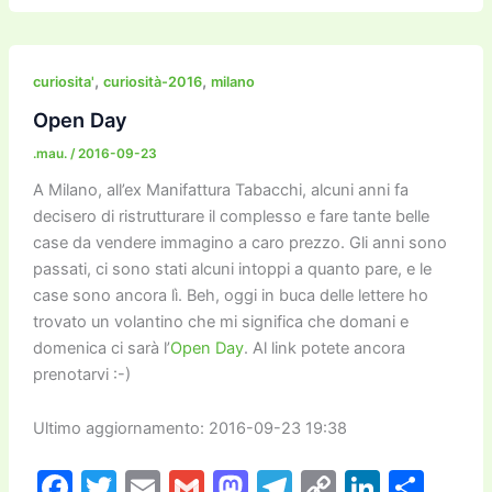
c
itt
ai
ai
st
e
p
k
n
e
er
l
l
o
gr
y
e
di
b
d
a
Li
dI
vi
,
,
curiosita'
curiosità-2016
milano
o
o
m
n
n
di
Open Day
o
n
k
.mau.
/
2016-09-23
k
A Milano, all’ex Manifattura Tabacchi, alcuni anni fa
decisero di ristrutturare il complesso e fare tante belle
case da vendere immagino a caro prezzo. Gli anni sono
passati, ci sono stati alcuni intoppi a quanto pare, e le
case sono ancora lì. Beh, oggi in buca delle lettere ho
trovato un volantino che mi significa che domani e
domenica ci sarà l’
Open Day
. Al link potete ancora
prenotarvi :-)
Ultimo aggiornamento: 2016-09-23 19:38
F
T
E
G
M
T
C
Li
C