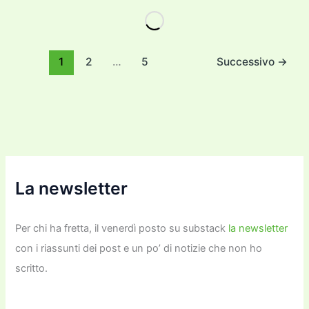
e
er
l
l
o
gr
y
e
di
b
d
a
Li
dI
vi
o
o
m
n
n
di
1
2
…
5
Successivo
→
o
n
k
k
La newsletter
Per chi ha fretta, il venerdì posto su substack
la newsletter
con i riassunti dei post e un po’ di notizie che non ho
scritto.