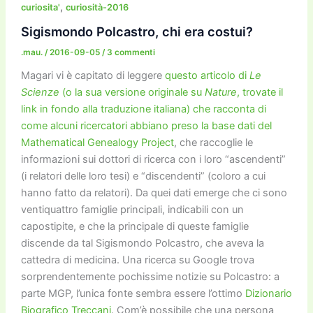
b
d
a
Li
dI
vi
,
curiosita'
curiosità-2016
o
o
m
n
n
di
Sigismondo Polcastro, chi era costui?
o
n
k
.mau.
/
2016-09-05
/
3 commenti
k
Magari vi è capitato di leggere
questo articolo di
Le
Scienze
(o la sua versione originale su
Nature
, trovate il
link in fondo alla traduzione italiana) che racconta di
come alcuni ricercatori abbiano preso la base dati del
Mathematical Genealogy Project
, che raccoglie le
informazioni sui dottori di ricerca con i loro “ascendenti”
(i relatori delle loro tesi) e “discendenti” (coloro a cui
hanno fatto da relatori). Da quei dati emerge che ci sono
ventiquattro famiglie principali, indicabili con un
capostipite, e che la principale di queste famiglie
discende da tal Sigismondo Polcastro, che aveva la
cattedra di medicina. Una ricerca su Google trova
sorprendentemente pochissime notizie su Polcastro: a
parte MGP, l’unica fonte sembra essere l’ottimo
Dizionario
Biografico Treccani
. Com’è possibile che una persona