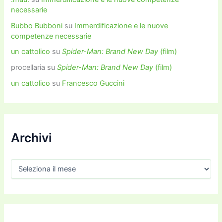
necessarie
Bubbo Bubboni
su
Immerdificazione e le nuove
competenze necessarie
un cattolico
su
Spider-Man: Brand New Day
(film)
procellaria
su
Spider-Man: Brand New Day
(film)
un cattolico
su
Francesco Guccini
Archivi
A
r
c
h
i
v