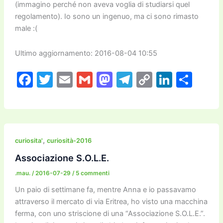
(immagino perché non aveva voglia di studiarsi quel
regolamento). Io sono un ingenuo, ma ci sono rimasto
male :(
Ultimo aggiornamento: 2016-08-04 10:55
F
T
E
G
M
T
C
Li
C
a
w
m
m
a
el
o
n
o
c
itt
ai
ai
st
e
p
k
n
e
er
l
l
o
gr
y
e
di
b
d
a
Li
dI
vi
,
curiosita'
curiosità-2016
o
o
m
n
n
di
Associazione S.O.L.E.
o
n
k
.mau.
/
2016-07-29
/
5 commenti
k
Un paio di settimane fa, mentre Anna e io passavamo
attraverso il mercato di via Eritrea, ho visto una macchina
ferma, con uno striscione di una “Associazione S.O.L.E.”.