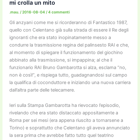
o
o
m
n
n
di
mi crolla un mito
o
n
k
.mau.
/
2016-08-04
/
4 commenti
k
Gli anzyani come me si ricorderanno di Fantastico 1987,
quello con Celentano già sulla strada di essere il Re degli
ignoranti che era stato inopinatamente messo a
condurre la trasmissione regina del palinsesto RAI e che,
al momento di spiegare il funzionamento del giochino
abbinato alla trasmissione, si impappina; al che il
funzionario RAI Bruno Gambarotta si alza, esclama “no,
non è così!”, e rispiega tutto, guadagnandosi sul campo
la qualifica di coconduttore e iniziando una nuova carriera
dall’altra parte delle telecamere.
Ieri sulla Stampa Gambarotta ha rievocato l’episodio,
rivelando che era stato distaccato appositamente a
Roma per sei mesi (era appena riuscito a tornarsene a
Torino) e soprattutto che Celentano gli aveva annunciato
la sera prima che avrebbe fatto tutto quel teatrino