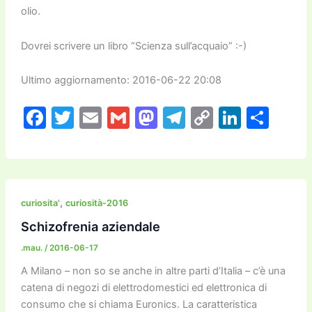
olio.
Dovrei scrivere un libro “Scienza sull’acquaio” :-)
Ultimo aggiornamento: 2016-06-22 20:08
F
T
E
G
M
T
C
Li
C
a
w
m
m
a
el
o
n
o
c
itt
ai
ai
st
e
p
k
n
e
er
l
l
o
gr
y
e
di
b
d
a
Li
dI
vi
,
curiosita'
curiosità-2016
o
o
m
n
n
di
Schizofrenia aziendale
o
n
k
.mau.
/
2016-06-17
k
A Milano – non so se anche in altre parti d’Italia – c’è una
catena di negozi di elettrodomestici ed elettronica di
consumo che si chiama Euronics. La caratteristica