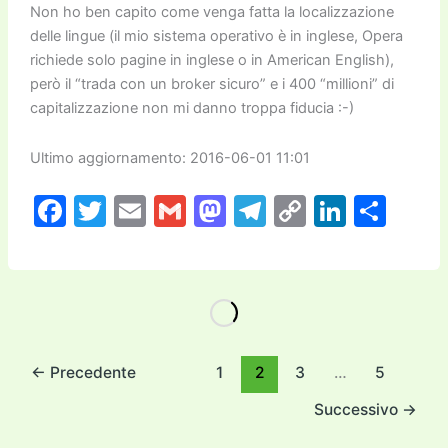
Non ho ben capito come venga fatta la localizzazione
delle lingue (il mio sistema operativo è in inglese, Opera
richiede solo pagine in inglese o in American English),
però il “trada con un broker sicuro” e i 400 “millioni” di
capitalizzazione non mi danno troppa fiducia :-)
Ultimo aggiornamento: 2016-06-01 11:01
F
T
E
G
M
T
C
Li
C
a
w
m
m
a
el
o
n
o
c
itt
ai
ai
st
e
p
k
n
e
er
l
l
o
gr
y
e
di
b
d
a
Li
dI
vi
o
o
m
n
n
di
←
Precedente
1
2
3
…
5
o
n
k
Successivo
→
k