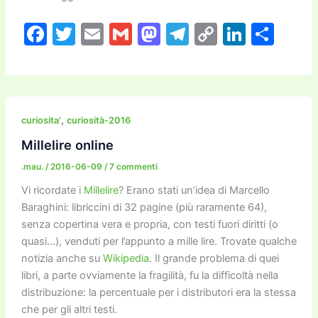
F
T
E
G
M
T
C
Li
C
a
w
m
m
a
el
o
n
o
c
itt
ai
ai
st
e
p
k
n
e
er
l
l
o
gr
y
e
di
b
d
a
Li
dI
vi
,
curiosita'
curiosità-2016
o
o
m
n
n
di
Millelire online
o
n
k
.mau.
/
2016-06-09
/
7 commenti
k
Vi ricordate i
Millelire
? Erano stati un’idea di Marcello
Baraghini: libriccini di 32 pagine (più raramente 64),
senza copertina vera e propria, con testi fuori diritti (o
quasi…), venduti per l’appunto a mille lire. Trovate qualche
notizia anche su
Wikipedia
. Il grande problema di quei
libri, a parte ovviamente la fragilità, fu la difficoltà nella
distribuzione: la percentuale per i distributori era la stessa
che per gli altri testi.