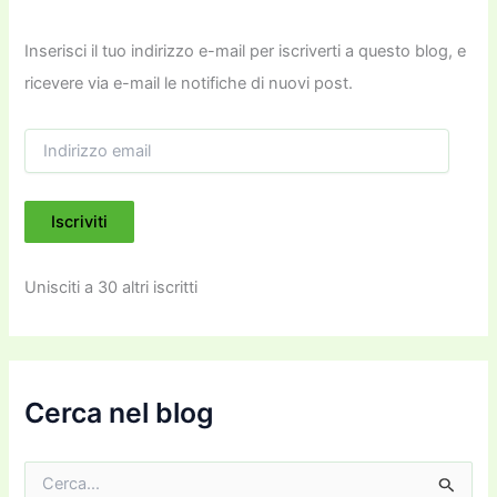
Inserisci il tuo indirizzo e-mail per iscriverti a questo blog, e
ricevere via e-mail le notifiche di nuovi post.
I
n
d
i
Iscriviti
r
i
z
Unisciti a 30 altri iscritti
z
o
e
m
a
i
Cerca nel blog
l
C
e