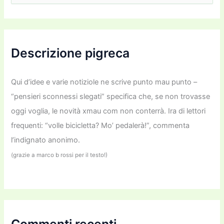
r
c
a
:
Descrizione pigreca
Qui d’idee e varie notiziole ne scrive punto mau punto –
“pensieri sconnessi slegati” specifica che, se non trovasse
oggi voglia, le novità xmau com non conterrà. Ira di lettori
frequenti: “volle bicicletta? Mo’ pedalerà!”, commenta
l’indignato anonimo.
(grazie a marco b rossi per il testo!)
Commenti recenti