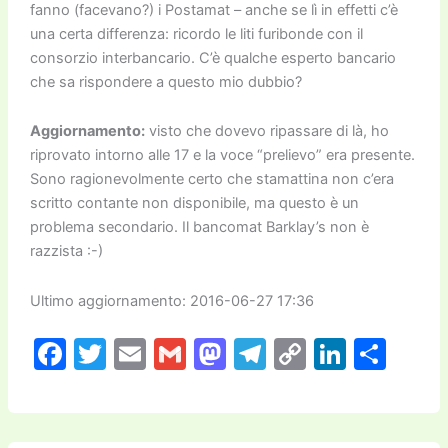
fanno (facevano?) i Postamat – anche se lì in effetti c’è
una certa differenza: ricordo le liti furibonde con il
consorzio interbancario. C’è qualche esperto bancario
che sa rispondere a questo mio dubbio?
Aggiornamento:
visto che dovevo ripassare di là, ho
riprovato intorno alle 17 e la voce “prelievo” era presente.
Sono ragionevolmente certo che stamattina non c’era
scritto contante non disponibile, ma questo è un
problema secondario. Il bancomat Barklay’s non è
razzista :-)
Ultimo aggiornamento: 2016-06-27 17:36
F
T
E
G
M
T
C
Li
C
a
w
m
m
a
el
o
n
o
c
itt
ai
ai
st
e
p
k
n