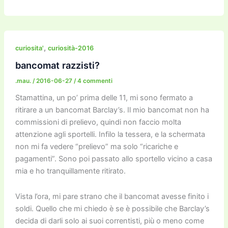
a
w
m
m
a
el
o
n
o
c
itt
ai
ai
st
e
p
k
n
e
er
l
l
o
gr
y
e
di
b
d
a
Li
dI
vi
,
curiosita'
curiosità-2016
o
o
m
n
n
di
bancomat razzisti?
o
n
k
.mau.
/
2016-06-27
/
4 commenti
k
Stamattina, un po’ prima delle 11, mi sono fermato a
ritirare a un bancomat Barclay’s. Il mio bancomat non ha
commissioni di prelievo, quindi non faccio molta
attenzione agli sportelli. Infilo la tessera, e la schermata
non mi fa vedere “prelievo” ma solo “ricariche e
pagamenti”. Sono poi passato allo sportello vicino a casa
mia e ho tranquillamente ritirato.
Vista l’ora, mi pare strano che il bancomat avesse finito i
soldi. Quello che mi chiedo è se è possibile che Barclay’s
decida di darli solo ai suoi correntisti, più o meno come