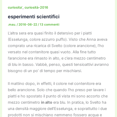
e
er
l
l
o
gr
y
e
di
b
d
a
Li
dI
vi
,
curiosita'
curiosità-2016
o
o
m
n
n
di
esperimenti scientifici
o
n
k
.mau.
/
2016-06-22
/
13 commenti
k
L’altra sera era quasi finito il detersivo per i piatti
(Esselunga, colore azzurro puffo). Visto che Anna aveva
comprato una ricarica di Svelto (colore arancione), l’ho
versato nel contenitore quasi vuoto. Alla fine tutto
l’arancione era rimasto in alto, e c’era mezzo centimetro
di blu in basso. Vabbè, penso, questi tensioattivi avranno
bisogno di un po’ di tempo per mischiarsi.
Il mattino dopo, in effetti, il colore nel contenitore era
bello arancione. Solo che quando l’ho preso per lavare i
piatti e ho spostato il punto di vista mi sono accorto che
mezzo centimetro
in alto
era blu. In pratica, lo Svelto ha
una densità maggiore dell’Esselunga, e soprattutto i due
prodotti non si mischiano nemmeno fossero acqua e