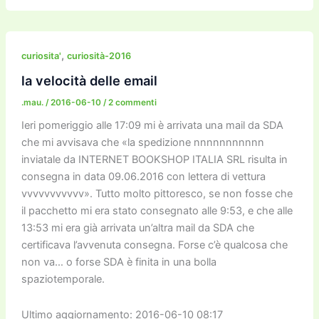
c
itt
ai
ai
st
e
p
k
n
e
er
l
l
o
gr
y
e
di
b
d
a
Li
dI
vi
,
curiosita'
curiosità-2016
o
o
m
n
n
di
la velocità delle email
o
n
k
.mau.
/
2016-06-10
/
2 commenti
k
Ieri pomeriggio alle 17:09 mi è arrivata una mail da SDA
che mi avvisava che «la spedizione nnnnnnnnnnn
inviatale da INTERNET BOOKSHOP ITALIA SRL risulta in
consegna in data 09.06.2016 con lettera di vettura
vvvvvvvvvvv». Tutto molto pittoresco, se non fosse che
il pacchetto mi era stato consegnato alle 9:53, e che alle
13:53 mi era già arrivata un’altra mail da SDA che
certificava l’avvenuta consegna. Forse c’è qualcosa che
non va… o forse SDA è finita in una bolla
spaziotemporale.
Ultimo aggiornamento: 2016-06-10 08:17