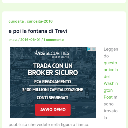
c
itt
ai
ai
st
e
p
k
n
e
er
l
l
o
gr
y
e
di
b
d
a
Li
dI
vi
,
curiosita'
curiosità-2016
o
o
m
n
n
di
e poi la fontana di Trevi
o
n
k
.mau.
/
2016-06-01
/
1 commento
k
Leggen
do
questo
articolo
del
Washin
gton
Post
mi
sono
trovato
la
pubblicità che vedete nella figura a fianco.