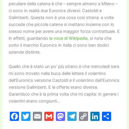
peculiare della catena è che – sempre almeno a Milano –
ci sono in realtà due Euronics diversi: Castoldi e
Galimberti. Questa non è una cosa così strana: a volte
succede che piccole catene si mettano insieme con lo
stesso nome per avere una maggior forza contrattuale. E
in effetti, guardando
la voce di Wikipedia
, si nota che
sotto il marchio Euronics in Italia ci sono ben dodici
aziende distinte.
Quello che è stato un po’ più strano è che mercoledì sera
mi sono trovato nella buca delle lettere il volantino
dell’Euronics versione Castoldi e il volantino dell’Euronics
versione Galimberti. E le offerte erano diverse.
Garantisco che è la prima volta che mi capita: in genere i
volantini erano congiunti…
F
T
E
G
M
T
C
Li
C
a
w
m
m
a
el
o
n
o