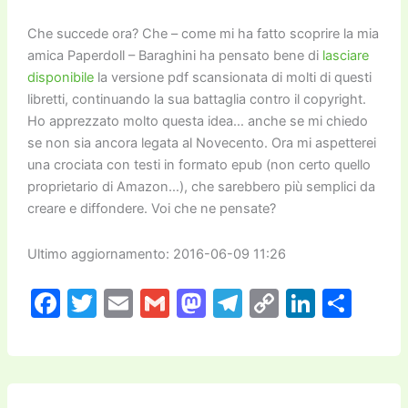
Che succede ora? Che – come mi ha fatto scoprire la mia
amica Paperdoll – Baraghini ha pensato bene di
lasciare
disponibile
la versione pdf scansionata di molti di questi
libretti, continuando la sua battaglia contro il copyright.
Ho apprezzato molto questa idea… anche se mi chiedo
se non sia ancora legata al Novecento. Ora mi aspetterei
una crociata con testi in formato epub (non certo quello
proprietario di Amazon…), che sarebbero più semplici da
creare e diffondere. Voi che ne pensate?
Ultimo aggiornamento: 2016-06-09 11:26
F
T
E
G
M
T
C
Li
C
a
w
m
m
a
el
o
n
o
c
itt
ai
ai
st
e
p
k
n
e
er
l
l
o
gr
y
e
di