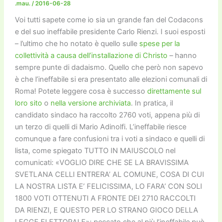
.mau.
/
2016-06-28
Voi tutti sapete come io sia un grande fan del Codacons
e del suo ineffabile presidente Carlo Rienzi. I suoi esposti
– l’ultimo che ho notato è quello sulle
spese per la
collettività a causa dell’installazione di Christo
– hanno
sempre punte di dadaismo. Quello che però non sapevo
è che l’ineffabile si era presentato alle elezioni comunali di
Roma! Potete leggere cosa è successo
direttamente sul
loro sito
o
nella versione archiviata
. In pratica, il
candidato sindaco ha raccolto 2760 voti, appena più di
un terzo di quelli di Mario Adinolfi. L’ineffabile riesce
comunque a fare confusioni tra i voti a sindaco e quelli di
lista, come spiegato TUTTO IN MAIUSCOLO nel
comunicati: «VOGLIO DIRE CHE SE LA BRAVISSIMA
SVETLANA CELLI ENTRERA’ AL COMUNE, COSA DI CUI
LA NOSTRA LISTA E’ FELICISSIMA, LO FARA’ CON SOLI
1800 VOTI OTTENUTI A FRONTE DEI 2710 RACCOLTI
DA RIENZI, E QUESTO PER LO STRANO GIOCO DELLA
LEGGE ELETTORALE»: peccato che al più l’ineffabile può