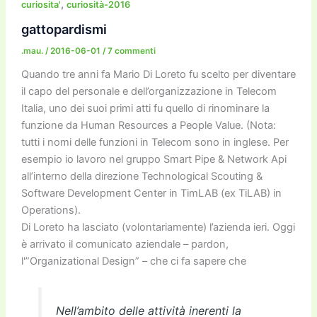
b
d
a
Li
dI
vi
,
curiosita'
curiosità-2016
o
o
m
n
n
di
gattopardismi
o
n
k
.mau.
/
2016-06-01
/
7 commenti
k
Quando tre anni fa Mario Di Loreto fu scelto per diventare
il capo del personale e dell’organizzazione in Telecom
Italia, uno dei suoi primi atti fu quello di rinominare la
funzione da Human Resources a People Value. (Nota:
tutti i nomi delle funzioni in Telecom sono in inglese. Per
esempio io lavoro nel gruppo Smart Pipe & Network Api
all’interno della direzione Technological Scouting &
Software Development Center in TimLAB (ex TiLAB) in
Operations).
Di Loreto ha lasciato (volontariamente) l’azienda ieri. Oggi
è arrivato il comunicato aziendale – pardon,
l'”Organizational Design” – che ci fa sapere che
Nell’ambito delle attività inerenti la