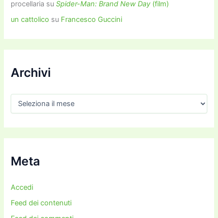
procellaria
su
Spider-Man: Brand New Day
(film)
un cattolico
su
Francesco Guccini
Archivi
A
r
c
h
i
v
i
Meta
Accedi
Feed dei contenuti