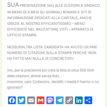
SUA
PRESENAZIONE (sic) ALLE ELEZIONI A SINDACO
IN MENO DI 4 MESI SU GIORNALI ROMANI E SITI DI
INFORMAZIONE DEDICATI ALLA CAPITALE, ANCHE
GRAZIE AL NOSTRO EFFICIENTISSIMO – MENO
EFFICIENTE NEL RACCATTARE VOTI – APPARATO DI
UFFICIO STAMPA:
NESSUN’ALTRA LISTA CANDIDATA HA AVUTO UN PARI
NUMERO DI CITAZIONI SULLA STAMPA PERCHE’ NON
HA FATTO MAI NULLA DI CONCRETO!!!»
(no, per la precisione poi c’era la lista di circa 500 titoli
delle citazioni, ahimé senza link).
Insomma, caro Codacons, deciditi: i media ti hanno o no
ignorato?
F
T
E
G
M
T
C
Li
C