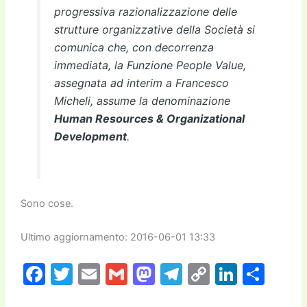
progressiva razionalizzazione delle
strutture organizzative della Società si
comunica che, con decorrenza
immediata, la Funzione People Value,
assegnata ad interim a Francesco
Micheli, assume la denominazione
Human Resources & Organizational
Development
.
Sono cose.
Ultimo aggiornamento: 2016-06-01 13:33
F
T
E
G
M
T
C
Li
C
a
w
m
m
a
el
o
n
o