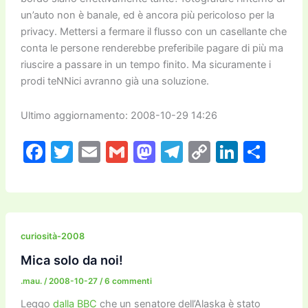
un’auto non è banale, ed è ancora più pericoloso per la
privacy. Mettersi a fermare il flusso con un casellante che
conta le persone renderebbe preferibile pagare di più ma
riuscire a passare in un tempo finito. Ma sicuramente i
prodi teNNici avranno già una soluzione.
Ultimo aggiornamento: 2008-10-29 14:26
F
T
E
G
M
T
C
Li
C
a
w
m
m
a
el
o
n
o
c
itt
ai
ai
st
e
p
k
n
e
er
l
l
o
gr
y
e
di
b
d
a
Li
dI
vi
curiosità-2008
o
o
m
n
n
di
Mica solo da noi!
o
n
k
.mau.
/
2008-10-27
/
6 commenti
k
Leggo
dalla BBC
che un senatore dell’Alaska è stato