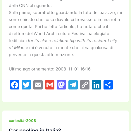
della CNN al riguardo.
Sulle prime, soprattutto guardando la foto del palazzo, mi
sono chiesto che cosa diavolo ci trovassero in una roba
come quella. Poi ho letto l’articolo, ho notato che il
direttore del World Architecture Festival ha elogiato
l’edificio
«for its close relationship with its resident city
of Milan
e mi è venuto in mente che c’era qualcosa di
perverso in questa affermazione.
Ultimo aggiornamento: 2008-11-01 16:16
F
T
E
G
M
T
C
Li
C
a
w
m
m
a
el
o
n
o
c
itt
ai
ai
st
e
p
k
n
e
er
l
l
o
gr
y
e
di
b
d
a
Li
dI
vi
curiosità-2008
Car pooling in Italia?