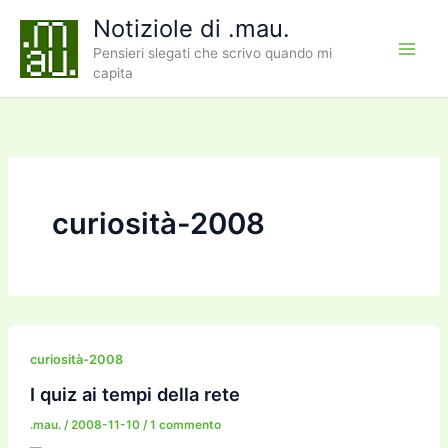
Vai
Notiziole di .mau.
al
Pensieri slegati che scrivo quando mi
contenuto
capita
curiosità-2008
curiosità-2008
I quiz ai tempi della rete
.mau.
/
2008-11-10
/
1 commento