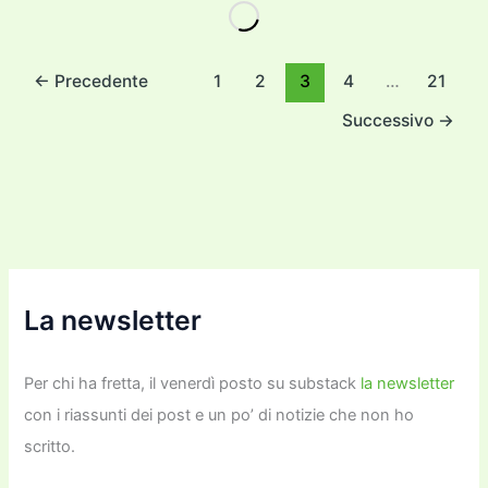
e
er
l
l
o
gr
y
e
di
b
d
a
Li
dI
vi
o
o
m
n
n
di
←
Precedente
1
2
3
4
…
21
o
n
k
Successivo
→
k
La newsletter
Per chi ha fretta, il venerdì posto su substack
la newsletter
con i riassunti dei post e un po’ di notizie che non ho
scritto.