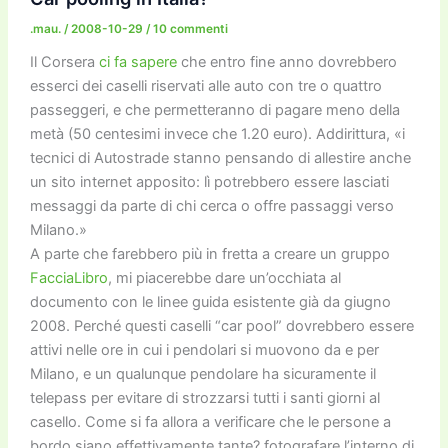
o
o
m
n
n
di
o
n
k
.mau.
/
2008-10-29
/
10 commenti
k
Il Corsera
ci fa sapere
che entro fine anno dovrebbero
esserci dei caselli riservati alle auto con tre o quattro
passeggeri, e che permetteranno di pagare meno della
metà (50 centesimi invece che 1.20 euro). Addirittura, «i
tecnici di Autostrade stanno pensando di allestire anche
un sito internet apposito: lì potrebbero essere lasciati
messaggi da parte di chi cerca o offre passaggi verso
Milano.»
A parte che farebbero più in fretta a creare un gruppo
FacciaLibro
, mi piacerebbe dare un’occhiata al
documento con le linee guida esistente già da giugno
2008. Perché questi caselli “car pool” dovrebbero essere
attivi nelle ore in cui i pendolari si muovono da e per
Milano, e un qualunque pendolare ha sicuramente il
telepass per evitare di strozzarsi tutti i santi giorni al
casello. Come si fa allora a verificare che le persone a
bordo siano effettivamente tante? fotografare l’interno di