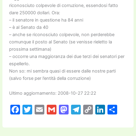
riconosciuto colpevole di corruzione, essendosi fatto
dare 250000 dollari. Ora:
– il senatore in questione ha 84 anni
– è al Senato da 40
– anche se riconosciuto colpevole, non perderebbe
comunque il posto al Senato (se venisse rieletto la
prossima settimana)
– occorre una maggioranza dei due terzi dei senatori per
espellerlo.
Non so: mi sembra quasi di essere dalle nostre parti
(salvo forse per l’entità della corruzione)
Ultimo aggiornamento: 2008-10-27 22:22
F
T
E
G
M
T
C
Li
C
a
w
m
m
a
el
o
n
o
c
itt
ai
ai
st
e
p
k
n