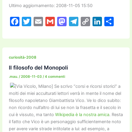
Ultimo aggiornamento: 2008-11-05 15:50
F
T
E
G
M
T
C
Li
C
a
w
m
m
a
el
o
n
o
c
itt
ai
ai
st
e
p
k
n
e
er
l
l
o
gr
y
e
di
b
d
a
Li
dI
vi
curiosità-2008
o
o
m
n
n
di
Il filosofo del Monopoli
o
n
k
.mau.
/
2008-11-03
/
4 commenti
k
Se scrivo “corsi e ricorsi storici” a
molti dei miei acculturati lettori verrà in mente il nome del
filosofo napoletano Giambattista Vico. Ve lo dico subito:
non ricordo null’altro di lui se non la frasetta e il secolo in
cui è vissuto, ma tanto
Wikipedia è la nostra amica
. Resta
il fatto che Vico è un personaggio sufficientemente noto
per avere varie strade intitolate a lui: ad esempio, a