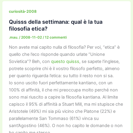
e
er
l
l
o
gr
y
e
di
b
d
a
Li
dI
vi
curiosità-2008
o
o
m
n
n
di
Quisss della settimana: qual è la tua
filosofia etica?
o
n
k
.mau.
/
2008-11-02
/
12 commenti
k
Non avete mai capito nulla di filosofia? Per voi, “etica” è
quello che l’eco risponde quando urlate “Unione
Sovietica”? Beh, con
questo quisss
, se sapete l’inglese,
potrete scoprire chi è il vostro filosofo perfetto, almeno
per quanto riguarda l’etica: su tutto il resto non si sa.
Io sono uscito fuori perfettamente kantiano, con un
100% di affinità, il che mi preoccupa molto perché non
sono mai riuscito a capire la filosofia kantiana. Al limite
capisco il 95% di affinità a Stuart Mill, ma mi stupisce che
Aristotele (49%) mi sia più vicino che Platone (22%) e
parallelamente San Tommaso (61%) vinca su
sant’Agostino (46%). O non ho capito le domande o non
ho capito me stesso.