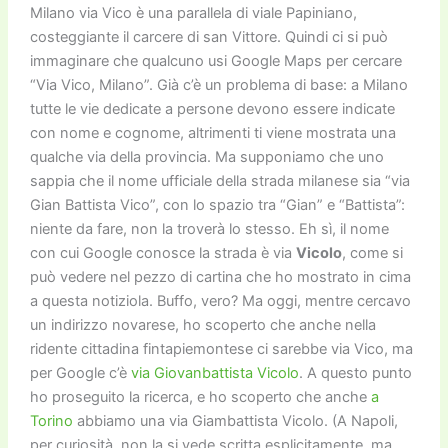
Milano via Vico è una parallela di viale Papiniano,
costeggiante il carcere di san Vittore. Quindi ci si può
immaginare che qualcuno usi Google Maps per cercare
“Via Vico, Milano”. Già c’è un problema di base: a Milano
tutte le vie dedicate a persone devono essere indicate
con nome e cognome, altrimenti ti viene mostrata una
qualche via della provincia. Ma supponiamo che uno
sappia che il nome ufficiale della strada milanese sia “via
Gian Battista Vico”, con lo spazio tra “Gian” e “Battista”:
niente da fare, non la troverà lo stesso. Eh sì, il nome
con cui Google conosce la strada è via
Vicolo
, come si
può vedere nel pezzo di cartina che ho mostrato in cima
a questa notiziola. Buffo, vero? Ma oggi, mentre cercavo
un indirizzo novarese, ho scoperto che anche nella
ridente cittadina fintapiemontese ci sarebbe via Vico, ma
per Google c’è
via Giovanbattista Vicolo
. A questo punto
ho proseguito la ricerca, e ho scoperto che anche
a
Torino
abbiamo una via Giambattista Vicolo. (A Napoli,
per curiosità, non la si vede scritta esplicitamente, ma