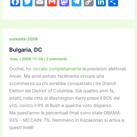
F
T
E
G
M
T
C
Li
C
a
w
m
m
a
el
o
n
o
c
itt
ai
ai
st
e
p
k
n
e
er
l
l
o
gr
y
e
di
b
d
a
Li
dI
vi
curiosità-2008
o
o
m
n
n
di
Bulgaria, DC
o
n
k
.mau.
/
2008-11-05
/
2 commenti
k
Occhei, ho
ciccato completamente
le previsioni elettorali.
Amen. Ma avrei potuto facilmente vincere una
scommessa su chi avrebbe conquistato i tre Grandi
Elettori del District of Columbia. Già quattro anni fa,
infatti, nella città di Washington Kerry prese il 90% dei
voti, contro il 9% di Bush e qualche voto disperso.
Ma quest’anno le percentuali finali sono state OBAMA:
93% – MCCAIN: 7%. Nemmeno in Kazakistan si arriva a
questi livelli!