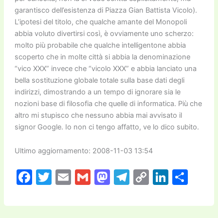
garantisco dell’esistenza di Piazza Gian Battista Vicolo).
L’ipotesi del titolo, che qualche amante del Monopoli
abbia voluto divertirsi così, è ovviamente uno scherzo:
molto più probabile che qualche intelligentone abbia
scoperto che in molte città si abbia la denominazione
“vico XXX” invece che “vicolo XXX” e abbia lanciato una
bella sostituzione globale totale sulla base dati degli
indirizzi, dimostrando a un tempo di ignorare sia le
nozioni base di filosofia che quelle di informatica. Più che
altro mi stupisco che nessuno abbia mai avvisato il
signor Google. Io non ci tengo affatto, ve lo dico subito.
Ultimo aggiornamento: 2008-11-03 13:54
F
T
E
G
M
T
C
Li
C
a
w
m
m
a
el
o
n
o
c
itt
ai
ai
st
e
p
k
n