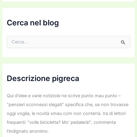
e
m
a
i
Cerca nel blog
l
C
e
r
c
a
:
Descrizione pigreca
Qui d’idee e varie notiziole ne scrive punto mau punto –
“pensieri sconnessi slegati” specifica che, se non trovasse
oggi voglia, le novità xmau com non conterrà. Ira di lettori
frequenti: “volle bicicletta? Mo’ pedalerà!”, commenta
l’indignato anonimo.