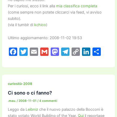
Per i curiosi, ecco il link alla
mia classifica completa
(come sempre non potete cliccarci via feed, vi avviso
subito).
(via il tumblr di
kchico
)
Ultimo aggiornamento: 2008-11-02 19:53
F
T
E
G
M
T
C
Li
C
a
w
m
m
a
el
o
n
o
c
itt
ai
ai
st
e
p
k
n
e
er
l
l
o
gr
y
e
di
b
d
a
Li
dI
vi
curiosità-2008
o
o
m
n
n
di
Ci sono o ci fanno?
o
n
k
.mau.
/
2008-11-01
/
4 commenti
k
Leggo da
Leibniz
che il nuovo palazzo della Bocconi è
stato votato World Building of the Year.
Qui
il reportage