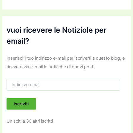
vuoi ricevere le Notiziole per
email?
Inserisci il tuo indirizzo e-mail per iscriverti a questo blog, e
ricevere via e-mail le notifiche di nuovi post.
I
n
d
i
Iscriviti
r
i
z
Unisciti a 30 altri iscritti
z
o