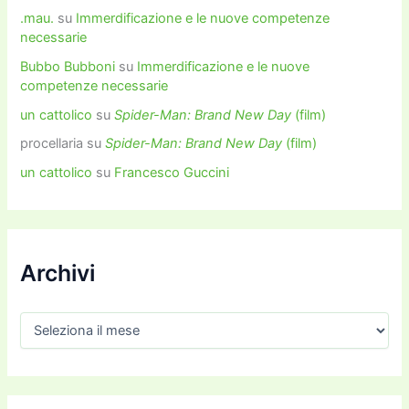
.mau.
su
Immerdificazione e le nuove competenze
necessarie
Bubbo Bubboni
su
Immerdificazione e le nuove
competenze necessarie
un cattolico
su
Spider-Man: Brand New Day
(film)
procellaria
su
Spider-Man: Brand New Day
(film)
un cattolico
su
Francesco Guccini
Archivi
A
r
c
h
i