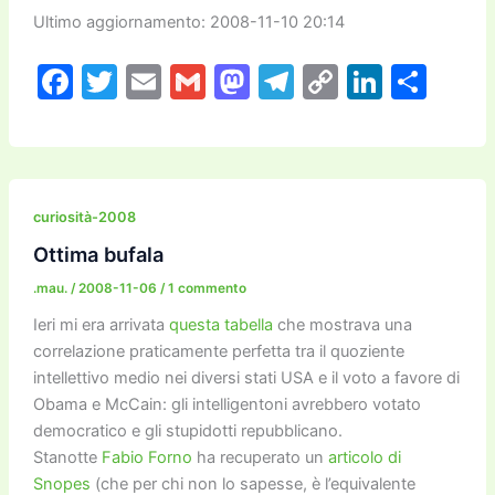
Ultimo aggiornamento: 2008-11-10 20:14
F
T
E
G
M
T
C
Li
C
a
w
m
m
a
el
o
n
o
c
itt
ai
ai
st
e
p
k
n
e
er
l
l
o
gr
y
e
di
b
d
a
Li
dI
vi
curiosità-2008
o
o
m
n
n
di
Ottima bufala
o
n
k
.mau.
/
2008-11-06
/
1 commento
k
Ieri mi era arrivata
questa tabella
che mostrava una
correlazione praticamente perfetta tra il quoziente
intellettivo medio nei diversi stati USA e il voto a favore di
Obama e McCain: gli intelligentoni avrebbero votato
democratico e gli stupidotti repubblicano.
Stanotte
Fabio Forno
ha recuperato un
articolo di
Snopes
(che per chi non lo sapesse, è l’equivalente