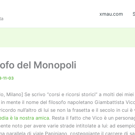
xmau.com
S
ta
osofo del Monopoli
-11-03
Se scrivo “corsi e ricorsi storici” a molti dei miei
à in mente il nome del filosofo napoletano Giambattista Vico
icordo null’altro di lui se non la frasetta e il secolo in cui è
edia è la nostra amica
. Resta il fatto che Vico è un persona
ente noto per avere varie strade intitolate a lui: ad esempi
na parallela di viale Papiniano, costeggiante il carcere di sa