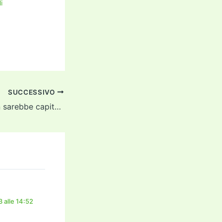
i
SUCCESSIVO
da noi (forse) non sarebbe capitato
 alle 14:52