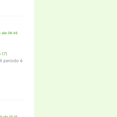
 alle 08:46
=17
)
Il periodo è
 alle 15:15