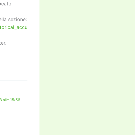
vocato
ella sezione:
torical_accu
er.
 alle 15:56