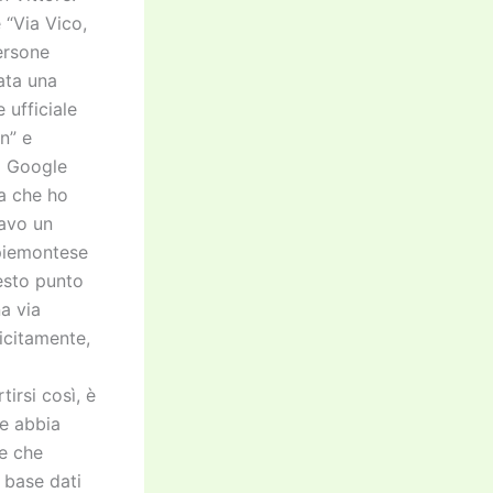
 “Via Vico,
persone
ata una
 ufficiale
n” e
ui Google
na che ho
cavo un
apiemontese
esto punto
a via
licitamente,
irsi così, è
ne abbia
ce che
a base dati