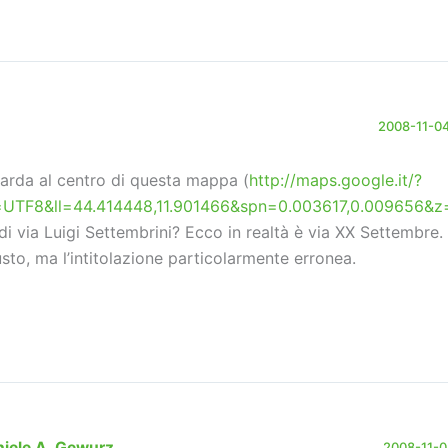
2008-11-04
arda al centro di questa mappa (
http://maps.google.it/?
=UTF8&ll=44.414448,11.901466&spn=0.003617,0.009656&z
di via Luigi Settembrini? Ecco in realtà è via XX Settembre. 
usto, ma l’intitolazione particolarmente erronea.
iele A. Gewurz
2008-11-04