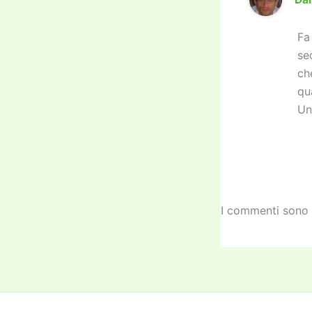
Fa
se
ch
qu
Un
I commenti sono 