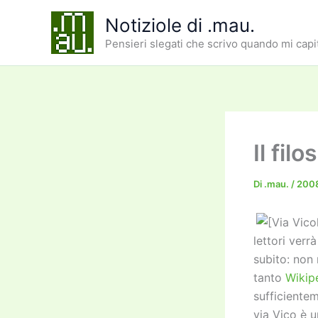
Vai
Notiziole di .mau.
al
Pensieri slegati che scrivo quando mi capi
contenuto
Il fil
Di
.mau.
/
2008
lettori verr
subito: non r
tanto
Wikip
sufficientem
via Vico è u