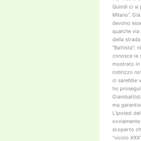
Quindi ci s
Milano”. Già
devono esse
qualche via
della strada
“Battista”: 
conosce la 
mostrato in
indirizzo n
ci sarebbe 
ho prosegui
Giambattista
ma garantisc
L’ipotesi de
ovviamente 
scoperto ch
“vicolo XXX”