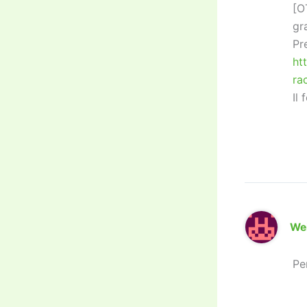
[O
gra
Pr
ht
ra
Il
We
Pe