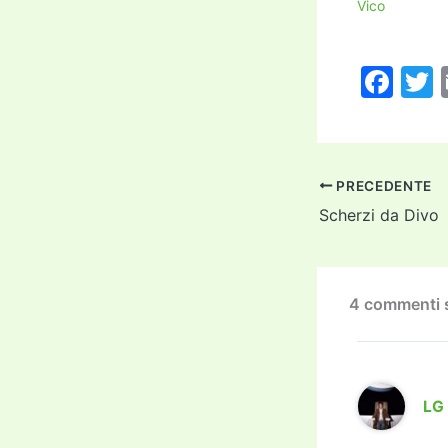
Vico
F
a
c
i
e
PRECEDENTE
b
Scherzi da Divo
o
o
k
4 commenti s
LG