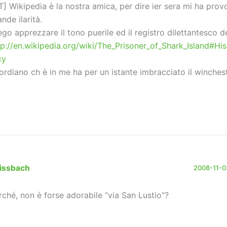
T] Wikipedia è la nostra amica, per dire ier sera mi ha pro
nde ilarità.
ego apprezzare il tono puerile ed il registro dilettantesco d
tp://en.wikipedia.org/wiki/The_Prisoner_of_Shark_Island#His
cy
 fordiano ch è in me ha per un istante imbracciato il winchest
issbach
2008-11-03
rché, non è forse adorabile “via San Lustio”?