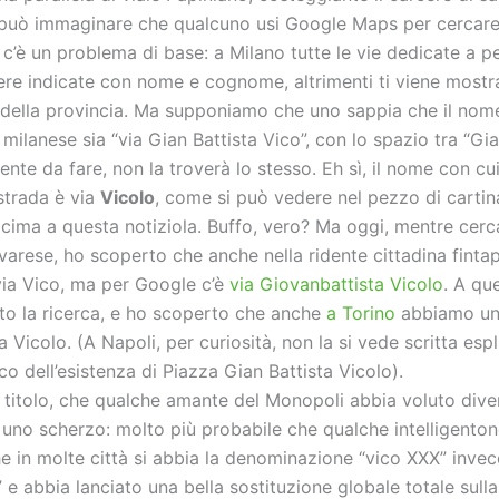
i può immaginare che qualcuno usi Google Maps per cercare
 c’è un problema di base: a Milano tutte le vie dedicate a 
re indicate con nome e cognome, altrimenti ti viene mostr
 della provincia. Ma supponiamo che uno sappia che il nome
 milanese sia “via Gian Battista Vico”, con lo spazio tra “Gia
niente da fare, non la troverà lo stesso. Eh sì, il nome con c
strada è via
Vicolo
, come si può vedere nel pezzo di carti
 cima a questa notiziola. Buffo, vero? Ma oggi, mentre cer
ovarese, ho scoperto che anche nella ridente cittadina fint
via Vico, ma per Google c’è
via Giovanbattista Vicolo
. A qu
to la ricerca, e ho scoperto che anche
a Torino
abbiamo un
 Vicolo. (A Napoli, per curiosità, non la si vede scritta esp
o dell’esistenza di Piazza Gian Battista Vicolo).
l titolo, che qualche amante del Monopoli abbia voluto divert
uno scherzo: molto più probabile che qualche intelligento
e in molte città si abbia la denominazione “vico XXX” inve
 e abbia lanciato una bella sostituzione globale totale sull