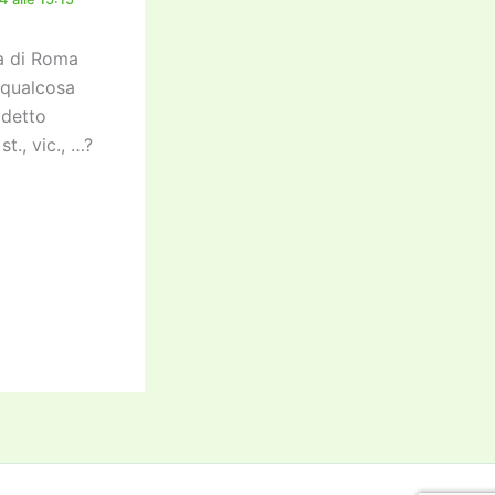
a di Roma
 qualcosa
 detto
t., vic., …?