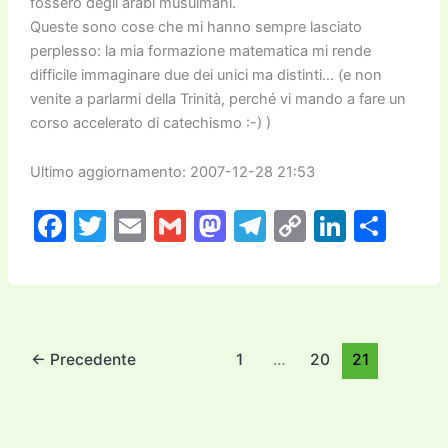
fossero degli arabi musulmani.
Queste sono cose che mi hanno sempre lasciato
perplesso: la mia formazione matematica mi rende
difficile immaginare due dei unici ma distinti… (e non
venite a parlarmi della Trinità, perché vi mando a fare un
corso accelerato di catechismo :-) )
Ultimo aggiornamento: 2007-12-28 21:53
F
T
E
G
M
T
C
Li
C
a
w
m
m
a
el
o
n
o
c
itt
ai
ai
st
e
p
k
n
e
er
l
l
o
gr
y
e
di
b
d
a
Li
dI
vi
←
Precedente
1
…
20
21
o
o
m
n
n
di
o
n
k