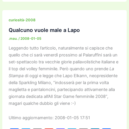
c
itt
ai
ai
st
e
p
k
n
e
er
l
l
o
gr
y
e
di
b
d
a
Li
dI
vi
curiosità-2008
o
o
m
n
n
di
Qualcuno vuole male a Lapo
o
n
k
.mau.
/
2008-01-05
k
Leggendo tutto l’articolo, naturalmente si capisce che
quello che ci sarà venerdì prossimo al Palaruffini sarà un
set-spettacolo tra vecchie glorie pallavolistiche italiane e
il top del volley femminile. Però quando uno prende
La
Stampa
di oggi e legge che Lapo Elkann, neopresidente
della Sparkling Milano, “indosserà per la prima volta
maglietta e pantaloncini, partecipando attivamente alla
giornata dedicata all’All Star Game femminile 2008”,
magari qualche dubbio gli viene :-)
Ultimo aggiornamento: 2008-01-05 17:51