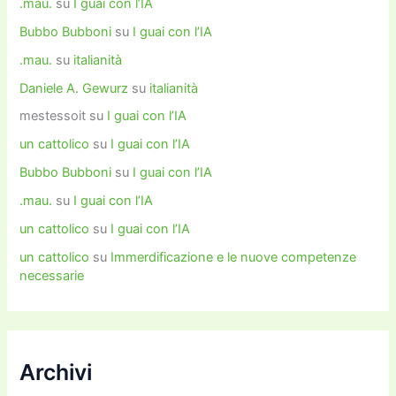
.mau.
su
I guai con l’IA
Bubbo Bubboni
su
I guai con l’IA
.mau.
su
italianità
Daniele A. Gewurz
su
italianità
mestessoit
su
I guai con l’IA
un cattolico
su
I guai con l’IA
Bubbo Bubboni
su
I guai con l’IA
.mau.
su
I guai con l’IA
un cattolico
su
I guai con l’IA
un cattolico
su
Immerdificazione e le nuove competenze
necessarie
Archivi