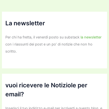
k
La newsletter
Per chi ha fretta, il venerdì posto su substack
la newsletter
con i riassunti dei post e un po’ di notizie che non ho
scritto.
vuoi ricevere le Notiziole per
email?
Inserisci il tuo indirizzo e-mail per iscriverti a questo blog, e