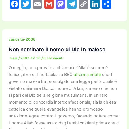
F
T
E
G
M
T
C
Li
C
a
w
m
m
a
el
o
n
o
c
itt
ai
ai
st
e
p
k
n
e
er
l
l
o
gr
y
e
di
b
d
a
Li
dI
vi
curiosità-2008
o
o
m
n
n
di
Non nominare il nome di Dio in malese
o
n
k
.mau.
/
2007-12-28
/
6 commenti
k
O meglio, non provate a chiamarlo “Allah” se non è
l’unico, il vero, l’ineffabile. La BBC
afferma infatti
che il
governo malese ha promulgato una legge per la quale è
vietato chiamare Dio col nome di Allah, a meno che non
si parli del Dio della religione musulmana. In un raro
momento di concordia interconfessionale, sia la chiesa
cattolica che quella evangelica hanno promosso
un’azione legale contro il governo, facendo notare come
il nome Allah fosse usato dagli arabi cristiani prima che ci