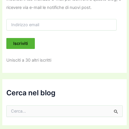
ricevere via e-mail le notifiche di nuovi post.
I
n
d
i
Iscriviti
r
i
z
Unisciti a 30 altri iscritti
z
o
e
m
a
i
Cerca nel blog
l
C
e
r
c