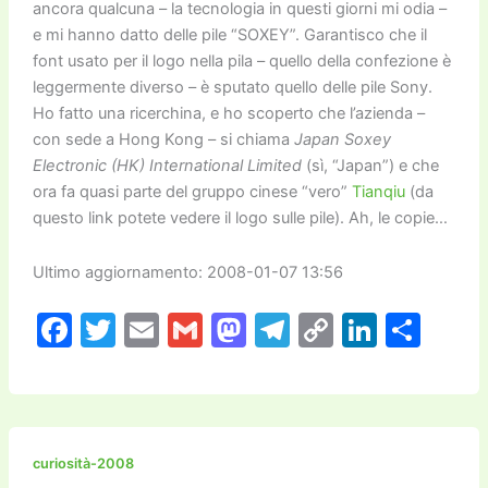
ancora qualcuna – la tecnologia in questi giorni mi odia –
e mi hanno datto delle pile “SOXEY”. Garantisco che il
font usato per il logo nella pila – quello della confezione è
leggermente diverso – è sputato quello delle pile Sony.
Ho fatto una ricerchina, e ho scoperto che l’azienda –
con sede a Hong Kong – si chiama
Japan Soxey
Electronic (HK) International Limited
(sì, “Japan”) e che
ora fa quasi parte del gruppo cinese “vero”
Tianqiu
(da
questo link potete vedere il logo sulle pile). Ah, le copie…
Ultimo aggiornamento: 2008-01-07 13:56
F
T
E
G
M
T
C
Li
C
a
w
m
m
a
el
o
n
o
c
itt
ai
ai
st
e
p
k
n
e
er
l
l
o
gr
y
e
di
b
d
a
Li
dI
vi
curiosità-2008