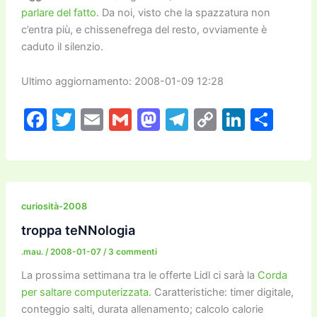
parlare del fatto
. Da noi, visto che la spazzatura non
c’entra più, e chissenefrega del resto, ovviamente è
caduto il silenzio.
Ultimo aggiornamento: 2008-01-09 12:28
F
T
E
G
M
T
C
Li
C
a
w
m
m
a
el
o
n
o
c
itt
ai
ai
st
e
p
k
n
e
er
l
l
o
gr
y
e
di
b
d
a
Li
dI
vi
curiosità-2008
o
o
m
n
n
di
troppa teNNologia
o
n
k
.mau.
/
2008-01-07
/
3 commenti
k
La prossima settimana tra le offerte Lidl ci sarà la
Corda
per saltare computerizzata
. Caratteristiche: timer digitale,
conteggio salti, durata allenamento; calcolo calorie