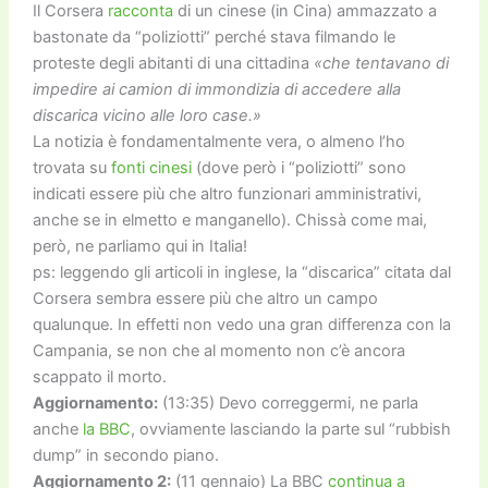
Il Corsera
racconta
di un cinese (in Cina) ammazzato a
bastonate da “poliziotti” perché stava filmando le
proteste degli abitanti di una cittadina
«che tentavano di
impedire ai camion di immondizia di accedere alla
discarica vicino alle loro case.»
La notizia è fondamentalmente vera, o almeno l’ho
trovata su
fonti
cinesi
(dove però i “poliziotti” sono
indicati essere più che altro funzionari amministrativi,
anche se in elmetto e manganello). Chissà come mai,
però, ne parliamo qui in Italia!
ps: leggendo gli articoli in inglese, la “discarica” citata dal
Corsera sembra essere più che altro un campo
qualunque. In effetti non vedo una gran differenza con la
Campania, se non che al momento non c’è ancora
scappato il morto.
Aggiornamento:
(13:35) Devo correggermi, ne parla
anche
la BBC
, ovviamente lasciando la parte sul “rubbish
dump” in secondo piano.
Aggiornamento 2:
(11 gennaio) La BBC
continua a