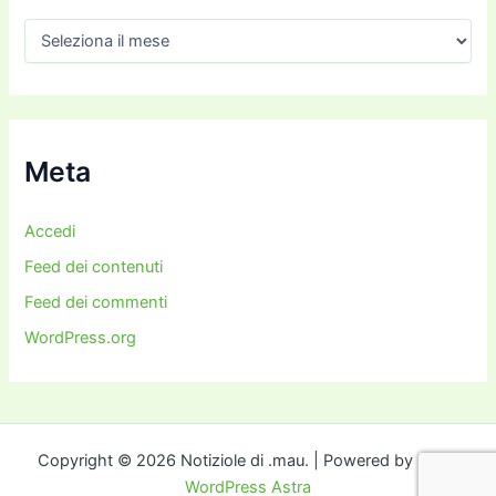
A
r
c
h
i
v
i
Meta
Accedi
Feed dei contenuti
Feed dei commenti
WordPress.org
Copyright © 2026 Notiziole di .mau. | Powered by
Tema
WordPress Astra