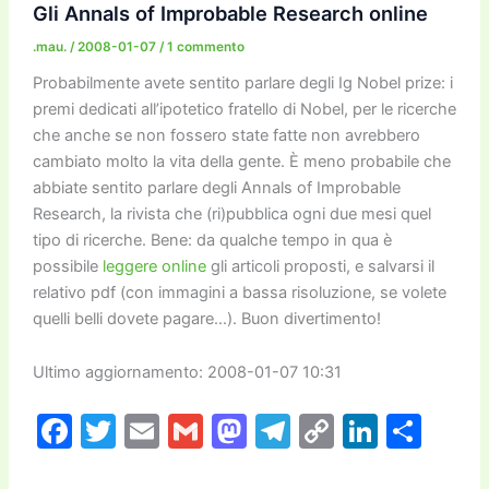
o
o
m
n
n
di
Gli Annals of Improbable Research online
o
n
k
.mau.
/
2008-01-07
/
1 commento
k
Probabilmente avete sentito parlare degli Ig Nobel prize: i
premi dedicati all’ipotetico fratello di Nobel, per le ricerche
che anche se non fossero state fatte non avrebbero
cambiato molto la vita della gente. È meno probabile che
abbiate sentito parlare degli Annals of Improbable
Research, la rivista che (ri)pubblica ogni due mesi quel
tipo di ricerche. Bene: da qualche tempo in qua è
possibile
leggere online
gli articoli proposti, e salvarsi il
relativo pdf (con immagini a bassa risoluzione, se volete
quelli belli dovete pagare…). Buon divertimento!
Ultimo aggiornamento: 2008-01-07 10:31
F
T
E
G
M
T
C
Li
C
a
w
m
m
a
el
o
n
o