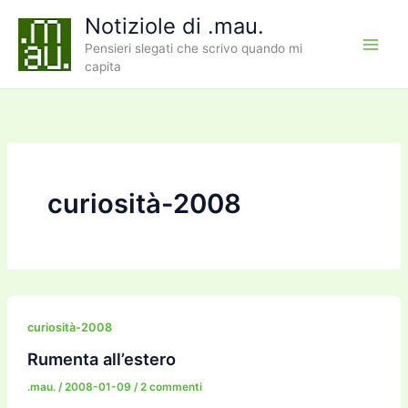
Vai
Notiziole di .mau.
al
Pensieri slegati che scrivo quando mi
contenuto
capita
curiosità-2008
curiosità-2008
Rumenta all’estero
.mau.
/
2008-01-09
/
2 commenti