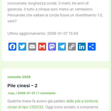
consumate; lunghezza corda: 3 metri; tre anni di
garanzia. Il tutto a cinque euro meno un centesimo.
Pensavate che saltare la corda fosse un divertimento 1.0,
vero?
Ultimo aggiornamento: 2008-01-07 15:59
F
T
E
G
M
T
C
Li
C
a
w
m
m
a
el
o
n
o
c
itt
ai
ai
st
e
p
k
n
e
er
l
l
o
gr
y
e
di
b
d
a
Li
dI
vi
curiosità-2008
o
o
m
n
n
di
Pile cinesi – 2
o
n
k
.mau.
/
2008-01-07
/
1 commento
k
Qualche mese fa avevo già parlato
delle pile a bottone
cinesi di tipo CR2032
. Oggi sono andato a comprarne