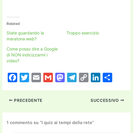
Related
State guardando la
Troppo esercizio
maratona web?
Come posso dire a Google
di NON indicizzarmi i
video?
F
T
E
G
M
T
C
Li
C
a
w
m
m
a
el
o
n
o
c
itt
ai
ai
st
e
p
k
n
PRECEDENTE
SUCCESSIVO
e
er
l
l
o
gr
y
e
di
b
d
a
Li
dI
vi
o
o
m
n
n
di
1 commento su “I quiz ai tempi della rete”