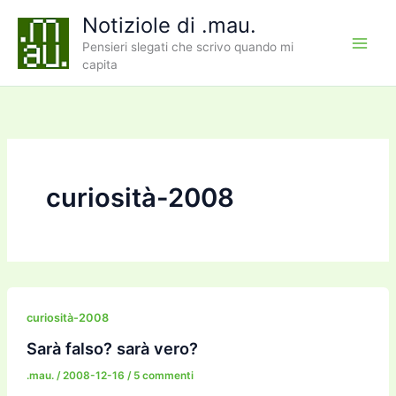
Vai
Notiziole di .mau.
al
Pensieri slegati che scrivo quando mi
contenuto
capita
curiosità-2008
curiosità-2008
Sarà falso? sarà vero?
.mau.
/
2008-12-16
/
5 commenti