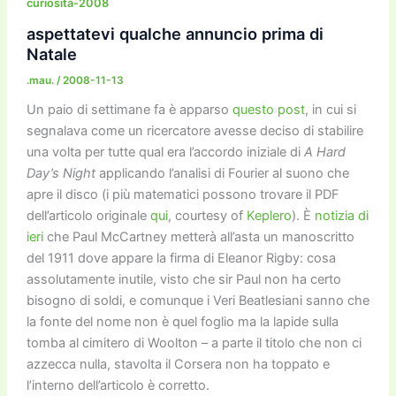
b
d
a
Li
dI
vi
curiosità-2008
o
o
m
n
n
di
aspettatevi qualche annuncio prima di
Natale
o
n
k
.mau.
/
2008-11-13
k
Un paio di settimane fa è apparso
questo post
, in cui si
segnalava come un ricercatore avesse deciso di stabilire
una volta per tutte qual era l’accordo iniziale di
A Hard
Day’s Night
applicando l’analisi di Fourier al suono che
apre il disco (i più matematici possono trovare il PDF
dell’articolo originale
qui
, courtesy of
Keplero
). È
notizia di
ieri
che Paul McCartney metterà all’asta un manoscritto
del 1911 dove appare la firma di Eleanor Rigby: cosa
assolutamente inutile, visto che sir Paul non ha certo
bisogno di soldi, e comunque i Veri Beatlesiani sanno che
la fonte del nome non è quel foglio ma la lapide sulla
tomba al cimitero di Woolton – a parte il titolo che non ci
azzecca nulla, stavolta il Corsera non ha toppato e
l’interno dell’articolo è corretto.