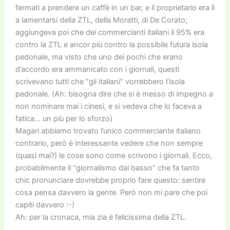
fermati a prendere un caffè in un bar, e il proprietario era lì
a lamentarsi della ZTL, della Moratti, di De Corato;
aggiungeva poi che dei commercianti italiani il 95% era
contro la ZTL e ancor più contro la possibile futura isola
pedonale, ma visto che uno dei pochi che erano
d’accordo era ammanicato con i giornali, questi
scrivevano tutti che “gli italiani” vorrebbero l’isola
pedonale. (Ah: bisogna dire che si è messo di impegno a
non nominare mai i cinesi, e si vedeva che lo faceva a
fatica… un più per lo sforzo)
Magari abbiamo trovato l’unico commerciante italiano
contrario, però è interessante vedere che non sempre
(quasi mai?) le cose sono come scrivono i giornali. Ecco,
probabilmente il “giornalismo dal basso” che fa tanto
chic pronunciare dovrebbe proprio fare questo: sentire
cosa pensa davvero la gente. Però non mi pare che poi
capiti davvero :-)
Ah: per la cronaca, mia zia è felicissima della ZTL.