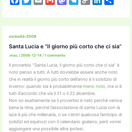
F
T
E
G
M
T
C
Li
C
a
w
m
m
a
el
o
n
o
c
itt
ai
ai
st
e
p
k
n
e
er
l
l
o
gr
y
e
di
b
d
a
Li
dI
vi
curiosità-2008
o
o
m
n
n
di
Santa Lucia e “il giorno più corto che ci sia”
o
n
k
.mau.
/
2008-12-14
/
1 commento
k
Il proverbio “Santa Lucia, il giorno più corto che ci sia” è
noto penso a tutti. A tutti dovrebbe essere anche noto
che in realtà il giorno più corto dell’anno è il solstizio di
inverno:
quando
sia è probabilmente
meno noto
, ma si è
tutti d’accordo che sia il 21 o il 22 dicembre.
Non so esattamente se il proverbio è nato perché veniva
bene la rima, perché l’associazione di santa Lucia con la
luce è più che millenaria, o se c’entri qualcosa l’anticipo di
solstizi ed equinozi con il calendario giuliano; però vorrei
aggiungere una possibile altra ipotesi.