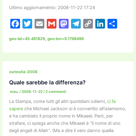
Ultimo aggiornamento: 2008-11-22 17:24
F
T
E
G
M
T
C
Li
C
a
w
m
m
a
el
o
n
o
,
geo:lat=45.481829
geo:lon=9.1798496
c
itt
ai
ai
st
e
p
k
n
e
er
l
l
o
gr
y
e
di
b
d
a
Li
dI
vi
o
o
m
n
n
di
curiosità-2008
o
n
k
Quale sarebbe la differenza?
k
.mau.
/
2008-11-22
/
2 commenti
La Stampa, come tutti gli altri quotidiani odierni,
ci fa
sapere
che Michael Jackson si è convertito all’islamismo,
e ha cambiato il proprio nome in Mikaeel. Però, per
strafare, ci spiega anche che Mikaeel è “il nome di uno
degli angeli di Allah”. (Ma a dire il vero danno quella