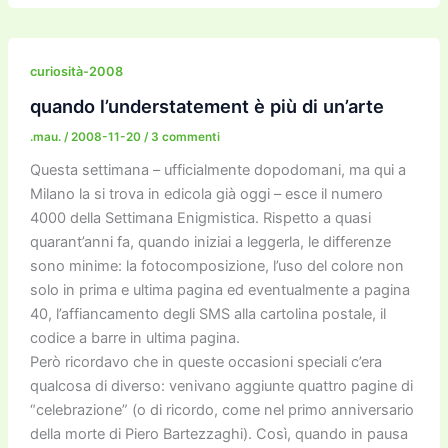
c
itt
ai
ai
st
e
p
k
n
e
er
l
l
o
gr
y
e
di
b
d
a
Li
dI
vi
curiosità-2008
o
o
m
n
n
di
quando l’understatement è più di un’arte
o
n
k
.mau.
/
2008-11-20
/
3 commenti
k
Questa settimana – ufficialmente dopodomani, ma qui a
Milano la si trova in edicola già oggi – esce il numero
4000 della Settimana Enigmistica. Rispetto a quasi
quarant’anni fa, quando iniziai a leggerla, le differenze
sono minime: la fotocomposizione, l’uso del colore non
solo in prima e ultima pagina ed eventualmente a pagina
40, l’affiancamento degli SMS alla cartolina postale, il
codice a barre in ultima pagina.
Però ricordavo che in queste occasioni speciali c’era
qualcosa di diverso: venivano aggiunte quattro pagine di
“celebrazione” (o di ricordo, come nel primo anniversario
della morte di Piero Bartezzaghi). Così, quando in pausa