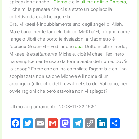
spiegazione anche
il Giornale
e le
ultime notizie Corsera
,
il che mi fa pensare che ci sia stato un copincolla
collettivo da qualche agenzia
Ora, Mikaeel è indubbiamente uno degli angeli di Allah.
Ma è banalmente l’angelo biblico Mi-Kha’El, proprio come
l’angelo Jibril che portò le rivelazioni a Maometto è
l’ebraico Geber-El – vedi anche
qua
. Detto in altro modo,
Mikaeel è
esattamente
Michele, cioè Michael: l’ex-nero
ha semplicemente usato la forma araba del nome. Dov’è
lo scoop? Forse che chi ha compilato l’agenzia e chi l’ha
scopiazzata non sa che Michele è il nome di un
arcangelo (oltre che del firewall del sito del Vaticano, per
ovvie ragioni che però stavolta non vi spiego)?
Ultimo aggiornamento: 2008-11-22 16:51
F
T
E
G
M
T
C
Li
C
a
w
m
m
a
el
o
n
o