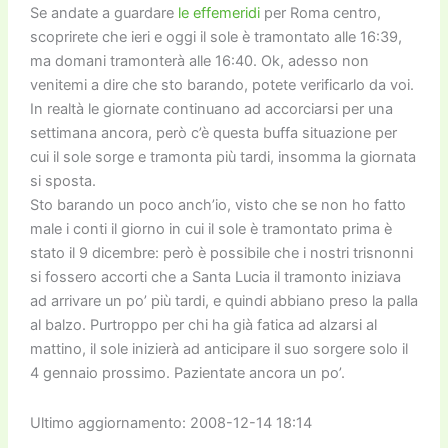
Se andate a guardare
le effemeridi
per Roma centro,
scoprirete che ieri e oggi il sole è tramontato alle 16:39,
ma domani tramonterà alle 16:40. Ok, adesso non
venitemi a dire che sto barando, potete verificarlo da voi.
In realtà le giornate continuano ad accorciarsi per una
settimana ancora, però c’è questa buffa situazione per
cui il sole sorge e tramonta più tardi, insomma la giornata
si sposta.
Sto barando un poco anch’io, visto che se non ho fatto
male i conti il giorno in cui il sole è tramontato prima è
stato il 9 dicembre: però è possibile che i nostri trisnonni
si fossero accorti che a Santa Lucia il tramonto iniziava
ad arrivare un po’ più tardi, e quindi abbiano preso la palla
al balzo. Purtroppo per chi ha già fatica ad alzarsi al
mattino, il sole inizierà ad anticipare il suo sorgere solo il
4 gennaio prossimo. Pazientate ancora un po’.
Ultimo aggiornamento: 2008-12-14 18:14