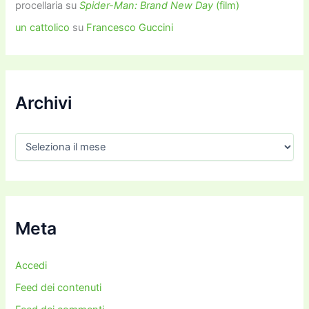
procellaria
su
Spider-Man: Brand New Day
(film)
un cattolico
su
Francesco Guccini
Archivi
A
r
c
h
i
v
i
Meta
Accedi
Feed dei contenuti