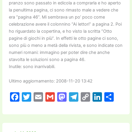
pranzo sono passato in edicola a comprarla e ho aperto
la penultima pagina, ci sono rimasto male a vedere che
era “pagina 46”. Mi sembrava un po’ poco come
celebrazione avere il colonnino “Ai lettori” a pagina 2. Poi
ho riguardato la copertina, e ho visto la scritta “Otto
pagine di giochi in più”. In effetti le otto pagine ci sono,
sono più o meno a metà della rivista, e sono indicate con
numeri romani: immagino per poter dire che anche
stavolta le soluzioni sono a pagina 46.
Inutile: sono inarrivabili.
Ultimo aggiornamento: 2008-11-20 13:42
F
T
E
G
M
T
C
Li
C
a
w
m
m
a
el
o
n
o
c
itt
ai
ai
st
e
p
k
n
e
er
l
l
o
gr
y
e
di