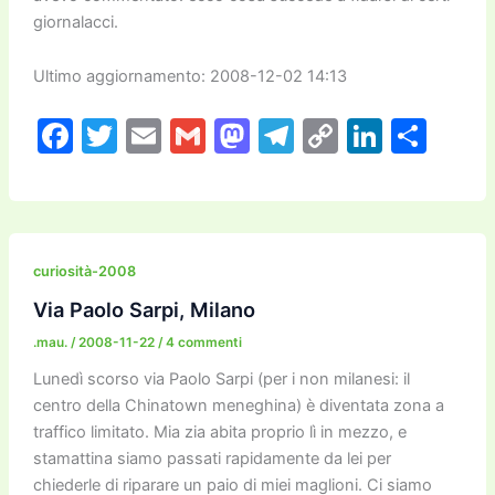
giornalacci.
Ultimo aggiornamento: 2008-12-02 14:13
F
T
E
G
M
T
C
Li
C
a
w
m
m
a
el
o
n
o
c
itt
ai
ai
st
e
p
k
n
e
er
l
l
o
gr
y
e
di
b
d
a
Li
dI
vi
curiosità-2008
o
o
m
n
n
di
Via Paolo Sarpi, Milano
o
n
k
.mau.
/
2008-11-22
/
4 commenti
k
Lunedì scorso via Paolo Sarpi (per i non milanesi: il
centro della Chinatown meneghina) è diventata zona a
traffico limitato. Mia zia abita proprio lì in mezzo, e
stamattina siamo passati rapidamente da lei per
chiederle di riparare un paio di miei maglioni. Ci siamo