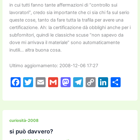
in cui tutti fanno tante affermazioni di “controllo sui
lavoratori”, credo sia importante che ci sia chi fa sul serio
queste cose, tanto da fare tutta la trafila per avere una
certificazione. Ah: la certificazione dà obblighi anche per i
subfornitori, quindi le classiche scuse “non sapevo da
dove mi arrivava il materiale” sono automaticamente
inutili… altra buona cosa.
Ultimo aggiornamento: 2008-12-06 17:27
F
T
E
G
M
T
C
Li
C
a
w
m
m
a
el
o
n
o
c
itt
ai
ai
st
e
p
k
n
e
er
l
l
o
gr
y
e
di
b
d
a
Li
dI
vi
curiosità-2008
o
o
m
n
n
di
si può davvero?