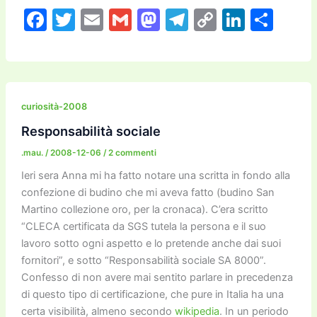
F
T
E
G
M
T
C
Li
C
a
w
m
m
a
el
o
n
o
c
itt
ai
ai
st
e
p
k
n
e
er
l
l
o
gr
y
e
di
b
d
a
Li
dI
vi
curiosità-2008
o
o
m
n
n
di
Responsabilità sociale
o
n
k
.mau.
/
2008-12-06
/
2 commenti
k
Ieri sera Anna mi ha fatto notare una scritta in fondo alla
confezione di budino che mi aveva fatto (budino San
Martino collezione oro, per la cronaca). C’era scritto
“CLECA certificata da SGS tutela la persona e il suo
lavoro sotto ogni aspetto e lo pretende anche dai suoi
fornitori”, e sotto “Responsabilità sociale SA 8000”.
Confesso di non avere mai sentito parlare in precedenza
di questo tipo di certificazione, che pure in Italia ha una
certa visibilità, almeno secondo
wikipedia
. In un periodo