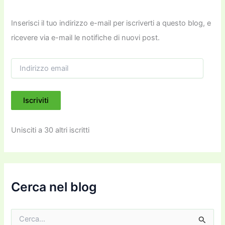
Inserisci il tuo indirizzo e-mail per iscriverti a questo blog, e
ricevere via e-mail le notifiche di nuovi post.
I
n
d
i
Iscriviti
r
i
z
Unisciti a 30 altri iscritti
z
o
e
m
a
i
Cerca nel blog
l
C
e