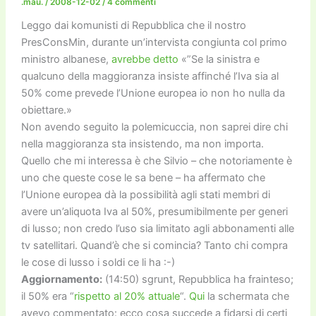
o
n
k
.mau.
/
2008-12-02
/
4 commenti
k
Leggo dai komunisti di Repubblica che il nostro
PresConsMin, durante un’intervista congiunta col primo
ministro albanese,
avrebbe detto
«”Se la sinistra e
qualcuno della maggioranza insiste affinché l’Iva sia al
50% come prevede l’Unione europea io non ho nulla da
obiettare.»
Non avendo seguito la polemicuccia, non saprei dire chi
nella maggioranza sta insistendo, ma non importa.
Quello che mi interessa è che Silvio – che notoriamente è
uno che queste cose le sa bene – ha affermato che
l’Unione europea dà la possibilità agli stati membri di
avere un’aliquota Iva al 50%, presumibilmente per generi
di lusso; non credo l’uso sia limitato agli abbonamenti alle
tv satellitari. Quand’è che si comincia? Tanto chi compra
le cose di lusso i soldi ce li ha :-)
Aggiornamento:
(14:50) sgrunt, Repubblica ha frainteso;
il 50% era “
rispetto al 20% attuale
“.
Qui
la schermata che
avevo commentato: ecco cosa succede a fidarsi di certi