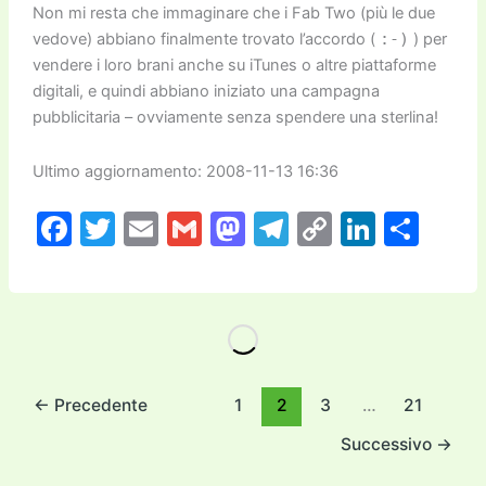
Non mi resta che immaginare che i Fab Two (più le due
vedove) abbiano finalmente trovato l’accordo (
:-)
) per
vendere i loro brani anche su iTunes o altre piattaforme
digitali, e quindi abbiano iniziato una campagna
pubblicitaria – ovviamente senza spendere una sterlina!
Ultimo aggiornamento: 2008-11-13 16:36
F
T
E
G
M
T
C
Li
C
a
w
m
m
a
el
o
n
o
c
itt
ai
ai
st
e
p
k
n
e
er
l
l
o
gr
y
e
di
b
d
a
Li
dI
vi
o
o
m
n
n
di
←
Precedente
1
2
3
…
21
o
n
k
Successivo
→
k