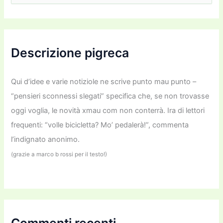
r
c
a
:
Descrizione pigreca
Qui d’idee e varie notiziole ne scrive punto mau punto –
“pensieri sconnessi slegati” specifica che, se non trovasse
oggi voglia, le novità xmau com non conterrà. Ira di lettori
frequenti: “volle bicicletta? Mo’ pedalerà!”, commenta
l’indignato anonimo.
(grazie a marco b rossi per il testo!)
Commenti recenti