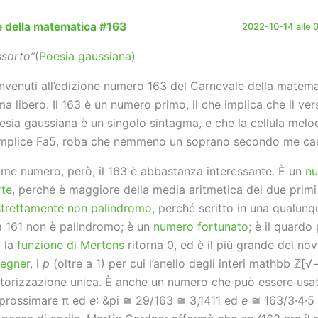
 della matematica #163
2022-10-14 alle 
ssorto”
(
Poesia gaussiana
)
nvenuti all’edizione numero 163 del Carnevale della matema
ma libero. Il 163 è un numero primo, il che implica che il ver
esia gaussiana è un singolo sintagma, e che la cellula melo
mplice Fa5, roba che nemmeno un soprano secondo me can
me numero, però, il 163 è abbastanza interessante. È un
nu
rte
, perché è maggiore della media aritmetica dei due primi a
strettamente non palindromo
, perché scritto in una qualun
a 161 non è palindromo; è un
numero fortunato
; è il quardo
i la
funzione di Mertens
ritorna 0, ed è il più grande dei no
egner
, i
p
(oltre a 1) per cui l’anello degli interi mathbb ℤ[√
ttorizzazione unica. È anche un numero che può essere usa
prossimare π ed
e
: &pi ≅ 29/163 ≅ 3,1411 ed
e
≅ 163/3·4·5 