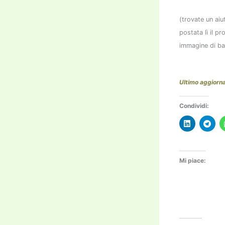
(trovate un aiu
postata lì il p
immagine di b
Ultimo aggiorn
Condividi:
Mi piace: