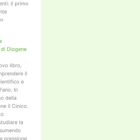
nti: il primo
nte
on
a
o di Diogene
ovo libro,
mprendere il
ientifico e
Fano. In
o della
ne il Cinico.
to
tudiare la
 assumendo
ra pressione