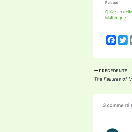
Related
Quizzino dell
Multilingue
F
a
c
i
e
PRECEDENTE
b
o
o
k
3 commenti s