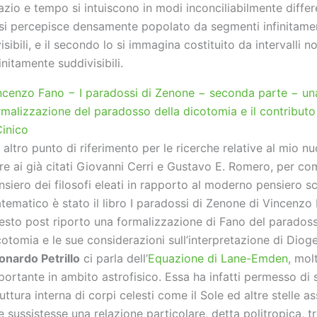
azio e tempo si intuiscono in modi inconciliabilmente differe
 si percepisce densamente popolato da segmenti infinitame
visibili, e il secondo lo si immagina costituito da intervalli n
initamente suddivisibili.
ncenzo Fano − I paradossi di Zenone − seconda parte − un
rmalizzazione del paradosso della dicotomia e il contribut
Cinico
 altro punto di riferimento per le ricerche relative al mio nu
tre ai già citati Giovanni Cerri e Gustavo E. Romero, per co
nsiero dei filosofi eleati in rapporto al moderno pensiero sc
tematico è stato il libro I paradossi di Zenone di Vincenzo 
esto post riporto una formalizzazione di Fano del paradoss
cotomia e le sue considerazioni sull’interpretazione di Dioge
onardo Petrillo
ci parla dell’
Equazione di Lane-Emden
, mol
portante in ambito astrofisico. Essa ha infatti permesso di s
ruttura interna di corpi celesti come il Sole ed altre stelle
e sussistesse una relazione particolare, detta politropica, t