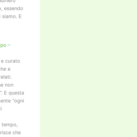
 numero
o, essendo
siamo. E
mpo –
 e curato
che e
elati.
ne non
”. E questa
mente “ogni
i
il tempo,
risce che