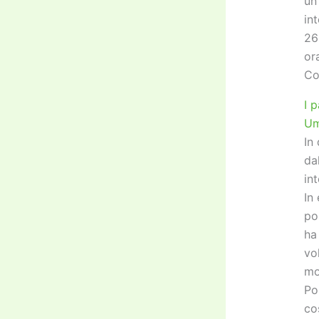
un
in
26
ora
Co
I 
Um
In
da
in
In
po
ha
vo
mo
Po
co