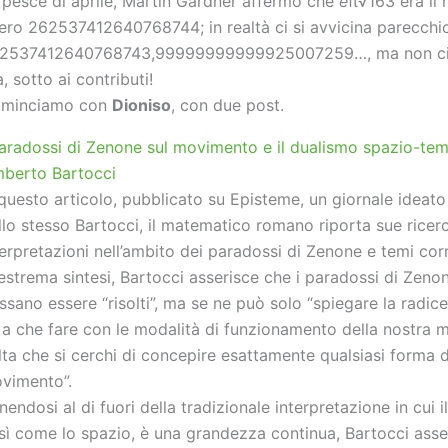
 pesce di aprile, Martin Gardner affermò che
e
π√163 era il
tero 262537412640768744; in realtà ci si avvicina parecchi
2537412640768743,99999999999925007259…, ma non ci 
, sotto ai contributi!
minciamo con
Dioniso
, con due post.
paradossi di Zenone sul movimento e il dualismo spazio-te
berto Bartocci
 questo articolo, pubblicato su Episteme, un giornale ideato
llo stesso Bartocci, il matematico romano riporta sue ricer
terpretazioni nell’ambito dei paradossi di Zenone e temi corr
 estrema sintesi, Bartocci asserisce che i paradossi di Zeno
ssano essere “risolti”, ma se ne può solo “spiegare la radice
 a che fare con le modalità di funzionamento della nostra 
lta che si cerchi di concepire esattamente qualsiasi forma d
vimento”.
nendosi al di fuori della tradizionale interpretazione in cui 
sì come lo spazio, è una grandezza continua, Bartocci asse