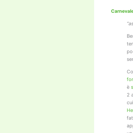
Carnevale
“a
Be
te
po
se
Co
fo
è
2 
cu
He
fa
ap