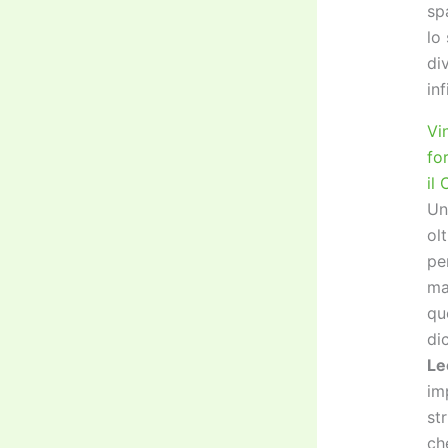
sp
lo
di
inf
Vi
fo
il 
Un
ol
pe
ma
qu
di
Le
im
st
ch