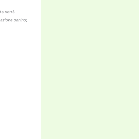
sta verrà
azione panino
;