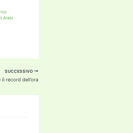
cio
ti Arabi
SUCCESSIVO
il record dell’ora