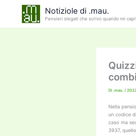
Vai
Notiziole di .mau.
al
Pensieri slegati che scrivo quando mi capi
contenuto
Quizz
combi
Di
.mau.
/
202
Nella pensi
un codice di
caso ma sec
3937, quell