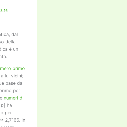
03:16
tica, dal
so della
dica è un
ta.
mero primo
 lui vicini;
que base da
 primo per
ve
numeri di
−
p
] ha
to per
≅ 2,7166. In