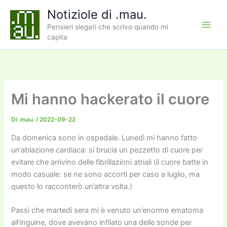
Vai
Notiziole di .mau.
al
Pensieri slegati che scrivo quando mi
contenuto
capita
Mi hanno hackerato il cuore
Di
.mau.
/
2022-09-22
Da domenica sono in ospedale. Lunedì mi hanno fatto
un’ablazione cardiaca: si brucia un pezzetto di cuore per
evitare che arrivino delle fibrillazioni atriali (il cuore batte in
modo casuale: se ne sono accorti per caso a luglio, ma
questo lo racconterò un’altra volta.)
Passi che martedì sera mi è venuto un’enorme ematoma
all’inguine, dove avevano infilato una delle sonde per