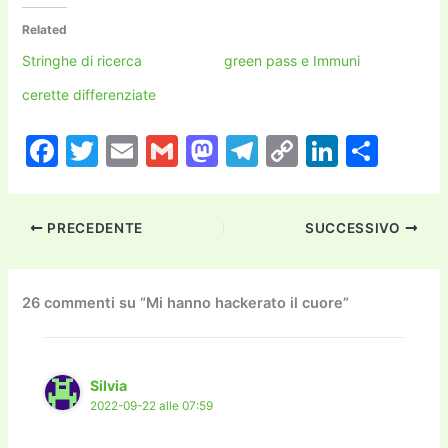
Related
Stringhe di ricerca
green pass e Immuni
cerette differenziate
F
T
E
G
M
T
C
Li
C
a
w
m
m
a
el
o
n
o
c
itt
ai
ai
st
e
p
k
n
PRECEDENTE
SUCCESSIVO
e
er
l
l
o
gr
y
e
di
b
d
a
Li
dI
vi
o
o
m
n
n
di
26 commenti su “Mi hanno hackerato il cuore”
o
n
k
k
Silvia
2022-09-22 alle 07:59