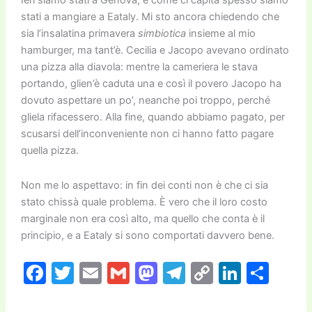
k
Ieri siamo stati a Genova, e come ci capita spesso siamo
stati a mangiare a Eataly. Mi sto ancora chiedendo che
sia l’insalatina primavera
simbiotica
insieme al mio
hamburger, ma tant’è. Cecilia e Jacopo avevano ordinato
una pizza alla diavola: mentre la cameriera le stava
portando, glien’è caduta una e così il povero Jacopo ha
dovuto aspettare un po’, neanche poi troppo, perché
gliela rifacessero. Alla fine, quando abbiamo pagato, per
scusarsi dell’inconveniente non ci hanno fatto pagare
quella pizza.
Non me lo aspettavo: in fin dei conti non è che ci sia
stato chissà quale problema. È vero che il loro costo
marginale non era così alto, ma quello che conta è il
principio, e a Eataly si sono comportati davvero bene.
F
T
E
G
M
T
C
Li
C
a
w
m
m
a
el
o
n
o