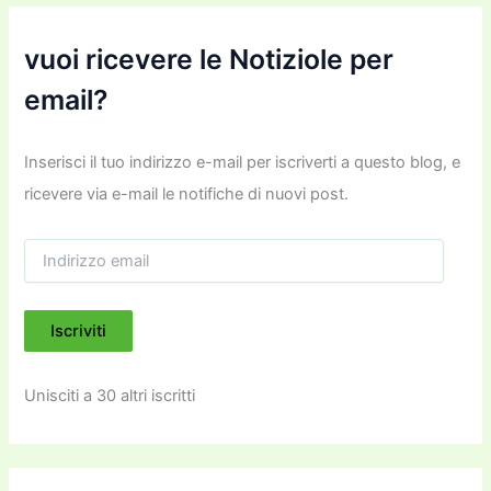
vuoi ricevere le Notiziole per
email?
Inserisci il tuo indirizzo e-mail per iscriverti a questo blog, e
ricevere via e-mail le notifiche di nuovi post.
I
n
d
i
Iscriviti
r
i
z
Unisciti a 30 altri iscritti
z
o
e
m
a