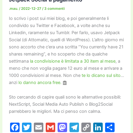
o
o
m
n
n
di
o
n
k
.mau.
/
2022-12-27
/
3 commenti
k
Io scrivo i post sui miei blog, e poi generalmente li
condivido su Twitter e Facebook, a volte anche su
Linkedin, raramente su Tumblr. Per farlo, usavo Jetpack
Social (di Attomatic, quelli di WordPress). L’altro giorno mi
sono accorto che c’era una scritta “You currently have 21
shares remaining”, e ho scoperto che da qualche
settimana
la condivisione è limitata a 30 item al mese
, a
meno che non voglia pagare 12 euro al mese e arrivare a
1000 condivisioni al mese. Non che
te lo dicano sul sito
…
anzi
lo danno ancora free.
Sto cercando di capire quali sono le alternative possibili:
NextScript, Social Media Auto Publish o Blog2Social
parrebbero le migliori. Ma ci penso con calma.
F
T
E
G
M
T
C
Li
C