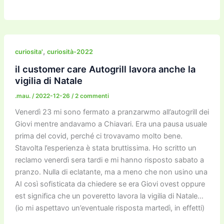
a
w
m
m
a
el
o
n
o
c
itt
ai
ai
st
e
p
k
n
e
er
l
l
o
gr
y
e
di
b
d
a
Li
dI
vi
,
curiosita'
curiosità-2022
o
o
m
n
n
di
il customer care Autogrill lavora anche la
vigilia di Natale
o
n
k
.mau.
/
2022-12-26
/
2 commenti
k
Venerdì 23 mi sono fermato a pranzarwmo all’autogrill dei
Giovi mentre andavamo a Chiavari. Era una pausa usuale
prima del covid, perché ci trovavamo molto bene.
Stavolta l’esperienza è stata bruttissima. Ho scritto un
reclamo venerdì sera tardi e mi hanno risposto sabato a
pranzo. Nulla di eclatante, ma a meno che non usino una
AI così sofisticata da chiedere se era Giovi ovest oppure
est significa che un poveretto lavora la vigilia di Natale…
(io mi aspettavo un’eventuale risposta martedì, in effetti)