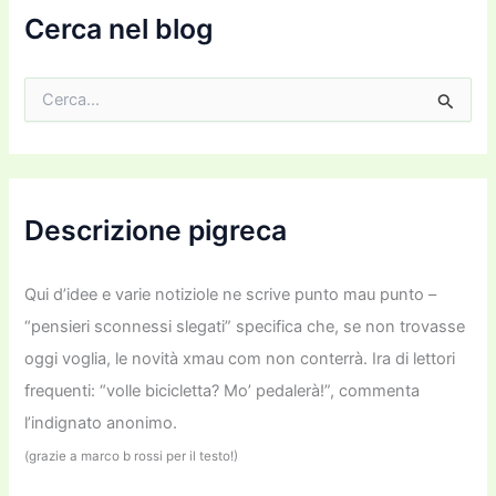
i
Cerca nel blog
l
C
e
r
c
a
:
Descrizione pigreca
Qui d’idee e varie notiziole ne scrive punto mau punto –
“pensieri sconnessi slegati” specifica che, se non trovasse
oggi voglia, le novità xmau com non conterrà. Ira di lettori
frequenti: “volle bicicletta? Mo’ pedalerà!”, commenta
l’indignato anonimo.
(grazie a marco b rossi per il testo!)