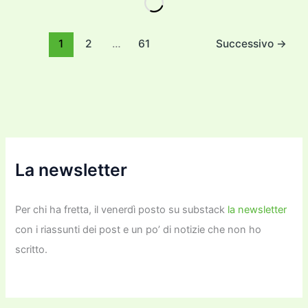
b
d
a
Li
dI
vi
o
o
m
n
n
di
1
2
…
61
Successivo
→
o
n
k
k
La newsletter
Per chi ha fretta, il venerdì posto su substack
la newsletter
con i riassunti dei post e un po’ di notizie che non ho
scritto.