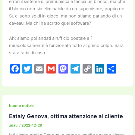
errori il sistema si premunisca e faccia un blocco, ma che
il blocco non sia eliminabile da un supervisore, poprio no.
Sì, ci sono soldi in gioco, ma non stiamo parlando di un
caveau. Ma chi ha scritto quel software?
Ah: siamo poi andati all’ufficio postale e lì
miracolosamente è funzionato tutto al primo colpo. Sarà
stata l’aria di casa.
F
T
E
G
M
T
C
Li
C
a
w
m
m
a
el
o
n
o
c
itt
ai
ai
st
e
p
k
n
e
er
l
l
o
gr
y
e
di
b
d
a
Li
dI
vi
buone notizie
o
o
m
n
n
di
Eataly Genova, ottima attenzione al cliente
o
n
k
.mau.
/
2022-12-29