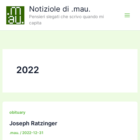
Vai
Notiziole di .mau.
al
Pensieri slegati che scrivo quando mi
contenuto
capita
2022
obituary
Joseph Ratzinger
.mau.
/
2022-12-31