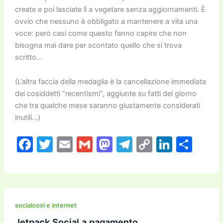
create e poi lasciate lì a vegetare senza aggiornamenti. È
ovvio che nessuno è obbligato a mantenere a vita una
voce: però casi come questo fanno capire che non
bisogna mai dare per scontato quello che si trova
scritto…
(L’altra faccia della medaglia è la cancellazione immediata
dei cosiddetti “recentismi”, aggiunte su fatti del giorno
che tra qualche mese saranno giustamente considerati
inutili…)
F
T
E
G
M
T
C
Li
C
a
w
m
m
a
el
o
n
o
c
itt
ai
ai
st
e
p
k
n
e
er
l
l
o
gr
y
e
di
b
d
a
Li
dI
vi
socialcosi e internet
Jetpack Social a pagamento