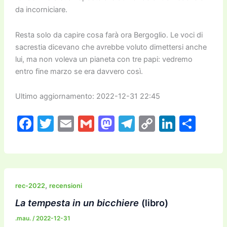
da incorniciare.
Resta solo da capire cosa farà ora Bergoglio. Le voci di
sacrestia dicevano che avrebbe voluto dimettersi anche
lui, ma non voleva un pianeta con tre papi: vedremo
entro fine marzo se era davvero così.
Ultimo aggiornamento: 2022-12-31 22:45
F
T
E
G
M
T
C
Li
C
a
w
m
m
a
el
o
n
o
c
itt
ai
ai
st
e
p
k
n
e
er
l
l
o
gr
y
e
di
b
d
a
Li
dI
vi
,
rec-2022
recensioni
o
o
m
n
n
di
La tempesta in un bicchiere
(libro)
o
n
k
.mau.
/
2022-12-31