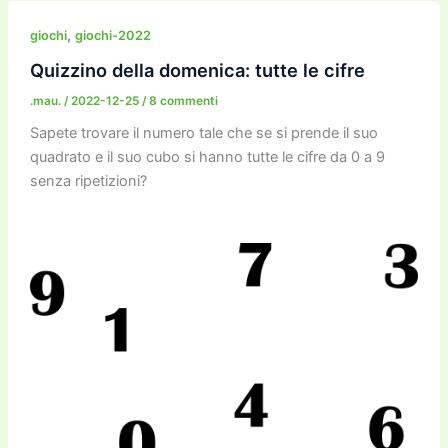
e
er
l
l
o
gr
y
e
di
b
d
a
Li
dI
vi
,
giochi
giochi-2022
o
o
m
n
n
di
Quizzino della domenica: tutte le cifre
o
n
k
.mau.
/
2022-12-25
/
8 commenti
k
Sapete trovare il numero tale che se si prende il suo
quadrato e il suo cubo si hanno tutte le cifre da 0 a 9
senza ripetizioni?