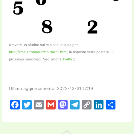
(trovate un aiutino sul mio sito, alla pagina
http://xmau.com/quizzini/p623.html
; la risposta verrà postata lì il
prossimo mercoledì. Vedi anche
Twitter
.)
Ultimo aggiornamento: 2022-12-31 17:19
F
T
E
G
M
T
C
Li
C
a
w
m
m
a
el
o
n
o
c
itt
ai
ai
st
e
p
k
n
e
er
l
l
o
gr
y
e
di