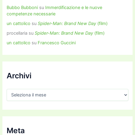
Bubbo Bubboni
su
Immerdificazione e le nuove
competenze necessarie
un cattolico
su
Spider-Man: Brand New Day
(film)
procellaria
su
Spider-Man: Brand New Day
(film)
un cattolico
su
Francesco Guccini
Archivi
A
r
c
h
i
v
i
Meta