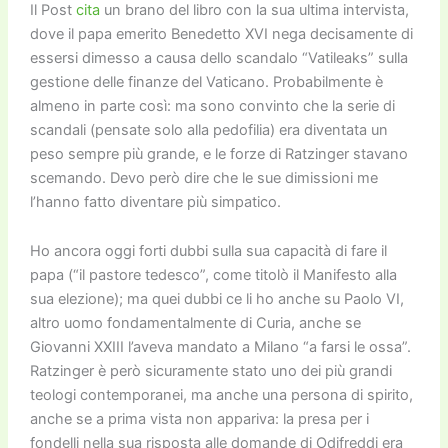
Il Post
cita
un brano del libro con la sua ultima intervista,
dove il papa emerito Benedetto XVI nega decisamente di
essersi dimesso a causa dello scandalo “Vatileaks” sulla
gestione delle finanze del Vaticano. Probabilmente è
almeno in parte così: ma sono convinto che la serie di
scandali (pensate solo alla pedofilia) era diventata un
peso sempre più grande, e le forze di Ratzinger stavano
scemando. Devo però dire che le sue dimissioni me
l’hanno fatto diventare più simpatico.
Ho ancora oggi forti dubbi sulla sua capacità di fare il
papa (“il pastore tedesco”, come titolò il Manifesto alla
sua elezione); ma quei dubbi ce li ho anche su Paolo VI,
altro uomo fondamentalmente di Curia, anche se
Giovanni XXIII l’aveva mandato a Milano “a farsi le ossa”.
Ratzinger è però sicuramente stato uno dei più grandi
teologi contemporanei, ma anche una persona di spirito,
anche se a prima vista non appariva: la presa per i
fondelli nella sua risposta alle domande di Odi
freddi era