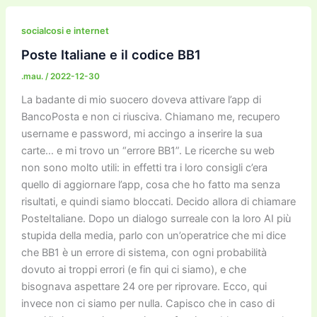
e
er
l
l
o
gr
y
e
di
b
d
a
Li
dI
vi
socialcosi e internet
o
o
m
n
n
di
Poste Italiane e il codice BB1
o
n
k
.mau.
/
2022-12-30
k
La badante di mio suocero doveva attivare l’app di
BancoPosta e non ci riusciva. Chiamano me, recupero
username e password, mi accingo a inserire la sua
carte… e mi trovo un “errore BB1”. Le ricerche su web
non sono molto utili: in effetti tra i loro consigli c’era
quello di aggiornare l’app, cosa che ho fatto ma senza
risultati, e quindi siamo bloccati. Decido allora di chiamare
PosteItaliane. Dopo un dialogo surreale con la loro AI più
stupida della media, parlo con un’operatrice che mi dice
che BB1 è un errore di sistema, con ogni probabilità
dovuto ai troppi errori (e fin qui ci siamo), e che
bisognava aspettare 24 ore per riprovare. Ecco, qui
invece non ci siamo per nulla. Capisco che in caso di