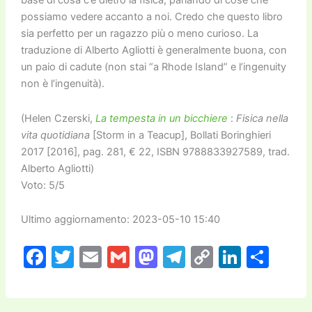
base di cosa c’è dietro la fisica, parlando di cose che
possiamo vedere accanto a noi. Credo che questo libro
sia perfetto per un ragazzo più o meno curioso. La
traduzione di Alberto Agliotti è generalmente buona, con
un paio di cadute (non stai “a Rhode Island” e l’ingenuity
non è l’ingenuità).
(Helen Czerski,
La tempesta in un bicchiere
:
Fisica nella
vita quotidiana
[Storm in a Teacup], Bollati Boringhieri
2017 [2016], pag. 281, € 22, ISBN 9788833927589, trad.
Alberto Agliotti)
Voto: 5/5
Ultimo aggiornamento: 2023-05-10 15:40
F
T
E
G
M
T
C
Li
C
a
w
m
m
a
el
o
n
o
c
itt
ai
ai
st
e
p
k
n