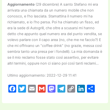
Aggiornamento
(29 dicembre) A santo Stefano mi era
arrivata una chiamata da un numero mobile che non
conosco, e l’ho lasciata. Stamattina il numero mi ha
richiamato, e io l’ho persa. Poi ha chiamato un fisso, ed
era la sede di Autogrill, che oltre a scusarsi mi hanno
detto che appunto quel numero era del punto vendita, se
volevo parlare con il capo area (no, che me ne faccio?) E
che mi offrivano un “coffee drink” (no grazie, messa così
sembra tanto una presa per i fondelli). La mia domanda è
se il mio reclamo fosse stato così assertivo, per evitare
altri termini, oppure non ci siano poi così tanti reclami…
Ultimo aggiornamento: 2022-12-29 11:41
F
T
E
G
M
T
C
Li
C
a
w
m
m
a
el
o
n
o
c
itt
ai
ai
st
e
p
k
n