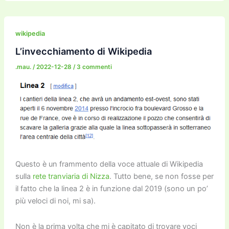
c
itt
ai
ai
st
e
p
k
n
e
er
l
l
o
gr
y
e
di
b
d
a
Li
dI
vi
wikipedia
o
o
m
n
n
di
L’invecchiamento di Wikipedia
o
n
k
.mau.
/
2022-12-28
/
3 commenti
k
Questo è un frammento della voce attuale di Wikipedia
sulla
rete tranviaria di Nizza
. Tutto bene, se non fosse per
il fatto che la linea 2 è in funzione dal 2019 (sono un po’
più veloci di noi, mi sa).
Non è la prima volta che mi è capitato di trovare voci