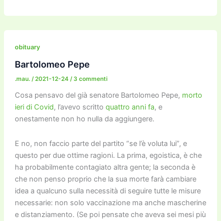
a
w
m
m
a
el
o
n
o
c
itt
ai
ai
st
e
p
k
n
e
er
l
l
o
gr
y
e
di
b
d
a
Li
dI
vi
obituary
o
o
m
n
n
di
Bartolomeo Pepe
o
n
k
.mau.
/
2021-12-24
/
3 commenti
k
Cosa pensavo del già senatore Bartolomeo Pepe,
morto
ieri di Covid
, l’avevo scritto
quattro anni fa
, e
onestamente non ho nulla da aggiungere.
E no, non faccio parte del partito “se l’è voluta lui”, e
questo per due ottime ragioni. La prima, egoistica, è che
ha probabilmente contagiato altra gente; la seconda è
che non penso proprio che la sua morte farà cambiare
idea a qualcuno sulla necessità di seguire tutte le misure
necessarie: non solo vaccinazione ma anche mascherine
e distanziamento. (Se poi pensate che aveva sei mesi più