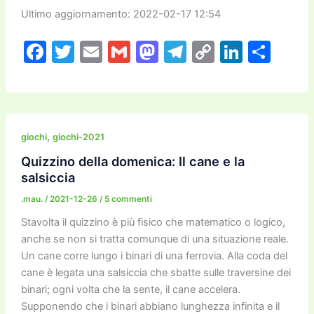
Ultimo aggiornamento: 2022-02-17 12:54
F
T
E
G
M
T
C
Li
C
a
w
m
m
a
el
o
n
o
c
itt
ai
ai
st
e
p
k
n
e
er
l
l
o
gr
y
e
di
b
d
a
Li
dI
vi
,
giochi
giochi-2021
o
o
m
n
n
di
Quizzino della domenica: Il cane e la
salsiccia
o
n
k
.mau.
/
2021-12-26
/
5 commenti
k
Stavolta il quizzino è più fisico che matematico o logico,
anche se non si tratta comunque di una situazione reale.
Un cane corre lungo i binari di una ferrovia. Alla coda del
cane è legata una salsiccia che sbatte sulle traversine dei
binari; ogni volta che la sente, il cane accelera.
Supponendo che i binari abbiano lunghezza infinita e il