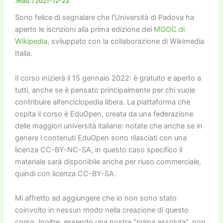
o
n
k
.mau.
/
2021-12-23
k
Sono felice di segnalare che l’Università di Padova ha
aperto le iscrizioni alla prima edizione del
MOOC di
Wikipedia
, sviluppato con la collaborazione di Wikimedia
Italia.
Il corso inizierà il 15 gennaio 2022: è gratuito e aperto a
tutti, anche se è pensato principalmente per chi vuole
contribuire all’enciclopedia libera. La piattaforma che
ospita il corso è EduOpen, creata da una federazione
delle maggiori università italiane: notate che anche se in
genere i contenuti EduOpen sono rilasciati con una
licenza CC-BY-NC-SA, in questo caso specifico il
materiale sarà disponibile anche per riuso commerciale,
quindi con licenza CC-BY-SA.
Mi affretto ad aggiungere che io non sono stato
coinvolto in nessun modo nella creazione di questo
corso. Inoltre, essendo una nostra “prima assoluta”, non