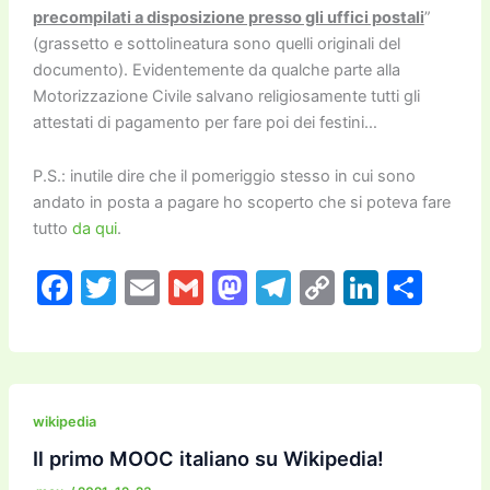
precompilati a disposizione presso gli uffici postali
”
(grassetto e sottolineatura sono quelli originali del
documento). Evidentemente da qualche parte alla
Motorizzazione Civile salvano religiosamente tutti gli
attestati di pagamento per fare poi dei festini…
P.S.: inutile dire che il pomeriggio stesso in cui sono
andato in posta a pagare ho scoperto che si poteva fare
tutto
da qui
.
F
T
E
G
M
T
C
Li
C
a
w
m
m
a
el
o
n
o
c
itt
ai
ai
st
e
p
k
n
e
er
l
l
o
gr
y
e
di
b
d
a
Li
dI
vi
wikipedia
o
o
m
n
n
di
Il primo MOOC italiano su Wikipedia!