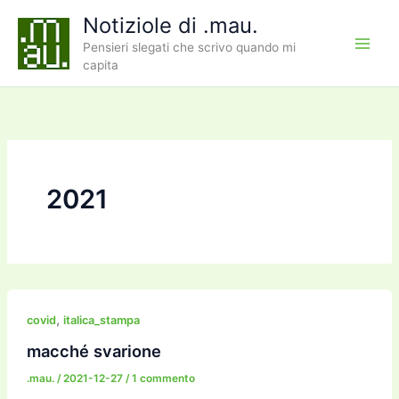
Vai
Notiziole di .mau.
al
Pensieri slegati che scrivo quando mi
contenuto
capita
2021
,
covid
italica_stampa
macché svarione
.mau.
/
2021-12-27
/
1 commento