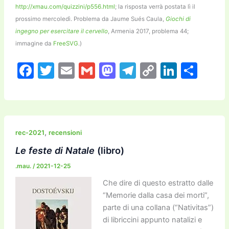
http://xmau.com/quizzini/p556.html
; la risposta verrà postata lì il
prossimo mercoledì. Problema da Jaume Sués Caula,
Giochi di
ingegno per esercitare il cervello
, Armenia 2017, problema 44;
immagine da
FreeSVG
.)
F
T
E
G
M
T
C
Li
C
a
w
m
m
a
el
o
n
o
c
itt
ai
ai
st
e
p
k
n
e
er
l
l
o
gr
y
e
di
b
d
a
Li
dI
vi
,
rec-2021
recensioni
o
o
m
n
n
di
Le feste di Natale
(libro)
o
n
k
.mau.
/
2021-12-25
k
Che dire di questo estratto dalle
“Memorie dalla casa dei morti”,
parte di una collana (“Nativitas”)
di libriccini appunto natalizi e