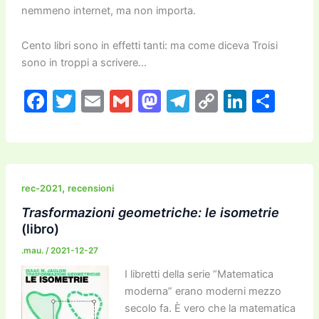
nemmeno internet, ma non importa.
Cento libri sono in effetti tanti: ma come diceva Troisi
sono in troppi a scrivere…
F
T
E
G
M
T
C
Li
C
a
w
m
m
a
el
o
n
o
c
itt
ai
ai
st
e
p
k
n
e
er
l
l
o
gr
y
e
di
b
d
a
Li
dI
vi
,
rec-2021
recensioni
o
o
m
n
n
di
Trasformazioni geometriche: le isometrie
(libro)
o
n
k
.mau.
/
2021-12-27
k
I libretti della serie “Matematica
moderna” erano moderni mezzo
secolo fa. È vero che la matematica