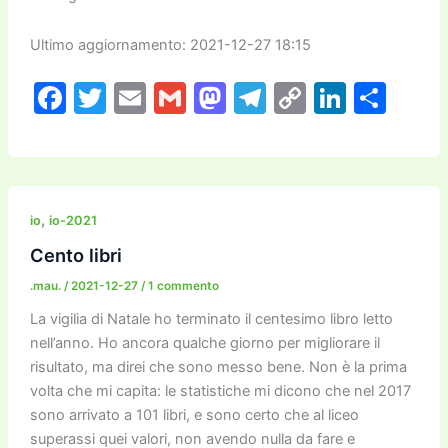
Ultimo aggiornamento: 2021-12-27 18:15
F
T
E
G
M
T
C
Li
C
a
w
m
m
a
el
o
n
o
c
itt
ai
ai
st
e
p
k
n
e
er
l
l
o
gr
y
e
di
b
d
a
Li
dI
vi
,
io
io-2021
o
o
m
n
n
di
Cento libri
o
n
k
.mau.
/
2021-12-27
/
1 commento
k
La vigilia di Natale ho terminato il centesimo libro letto
nell’anno. Ho ancora qualche giorno per migliorare il
risultato, ma direi che sono messo bene. Non è la prima
volta che mi capita: le statistiche mi dicono che nel 2017
sono arrivato a 101 libri, e sono certo che al liceo
superassi quei valori, non avendo nulla da fare e