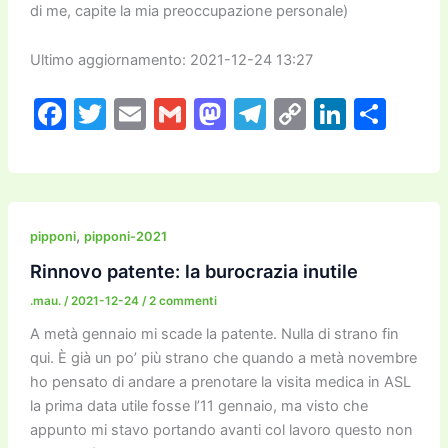
di me, capite la mia preoccupazione personale)
Ultimo aggiornamento: 2021-12-24 13:27
F
T
E
G
M
T
C
Li
C
a
w
m
m
a
el
o
n
o
c
itt
ai
ai
st
e
p
k
n
e
er
l
l
o
gr
y
e
di
b
d
a
Li
dI
vi
,
pipponi
pipponi-2021
o
o
m
n
n
di
Rinnovo patente: la burocrazia inutile
o
n
k
.mau.
/
2021-12-24
/
2 commenti
k
A metà gennaio mi scade la patente. Nulla di strano fin
qui. È già un po’ più strano che quando a metà novembre
ho pensato di andare a prenotare la visita medica in ASL
la prima data utile fosse l’11 gennaio, ma visto che
appunto mi stavo portando avanti col lavoro questo non