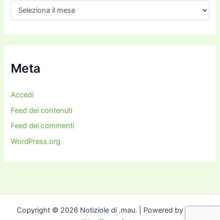
A
r
c
h
i
v
i
Meta
Accedi
Feed dei contenuti
Feed dei commenti
WordPress.org
Copyright © 2026 Notiziole di .mau. | Powered by
Tema