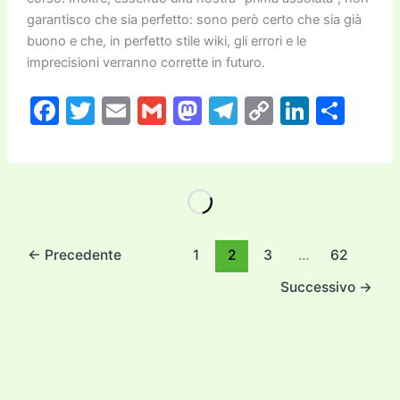
garantisco che sia perfetto: sono però certo che sia già
buono e che, in perfetto stile wiki, gli errori e le
imprecisioni verranno corrette in futuro.
F
T
E
G
M
T
C
Li
C
a
w
m
m
a
el
o
n
o
c
itt
ai
ai
st
e
p
k
n
e
er
l
l
o
gr
y
e
di
b
d
a
Li
dI
vi
o
o
m
n
n
di
←
Precedente
1
2
3
…
62
o
n
k
Successivo
→
k