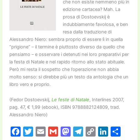
che non esiste nemmeno più in
edizione cartacea? Mah. La
prosa di Dostoevskij è
indubbiamente favolosa, e ben
resa dalla traduzione di
Alessandro Niero: sembra proprio di essere lì in quella
“prigione” – il termine è piuttosto diverso da quello che
pensiamo – e osservare i detenuti nei loro preparativi per
la festa di Natale e nel rapido ritorno allo stato abituale.
Però mi resta il sospetto che l’operazione non abbia
molto senso: si direbbe più un testo da antologia che un
libro vero e proprio.
(Fedor Dostoevskij,
Le feste di Natale
, Interlines 2007,
pag. 47, € 1,99 (ebook), ISBN 9788882124809, trad.
Alessandro Niero)
F
T
E
G
M
T
C
Li
C