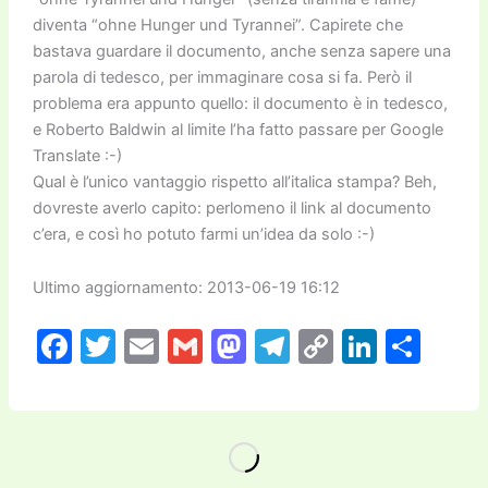
diventa “ohne Hunger und Tyrannei”. Capirete che
bastava guardare il documento, anche senza sapere una
parola di tedesco, per immaginare cosa si fa. Però il
problema era appunto quello: il documento è in tedesco,
e Roberto Baldwin al limite l’ha fatto passare per Google
Translate :-)
Qual è l’unico vantaggio rispetto all’italica stampa? Beh,
dovreste averlo capito: perlomeno il link al documento
c’era, e così ho potuto farmi un’idea da solo :-)
Ultimo aggiornamento: 2013-06-19 16:12
F
T
E
G
M
T
C
Li
C
a
w
m
m
a
el
o
n
o
c
itt
ai
ai
st
e
p
k
n
e
er
l
l
o
gr
y
e
di
b
d
a
Li
dI
vi