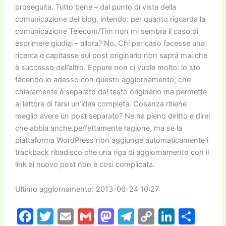
proseguita. Tutto bene – dal punto di vista della
comunicazione del blog, intendo: per quanto riguarda la
comunicazione Telecom/Tim non mi sembra il caso di
esprimere giudizi – allora? No. Chi per caso facesse una
ricerca e capitasse sul post originario non saprà mai che
è successo dell’altro. Eppure non ci vuole molto: lo sto
facendo io adesso con questo aggiornamento, che
chiaramente è separato dal testo originario ma permette
al lettore di farsi un’idea completa. Cosenza ritiene
meglio avere un post separato? Ne ha pieno diritto e direi
che abbia anche perfettamente ragione, ma se la
piattaforma WordPress non aggiunge automaticamente i
trackback ribadisco che una riga di aggiornamento con il
link al nuovo post non è così complicata.
Ultimo aggiornamento: 2013-06-24 10:27
F
T
E
G
M
T
C
Li
C