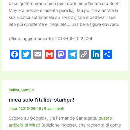
base quattro erano fuori per infortunio e l’immenso Scott
May era mezzo scassato pure lui). Ma poi c’era anche la
sua rubrica settimanale su Torino7, che mostrava il suo
lato più divertente e irrequieto… una bella figura davvero.
Ultimo aggiornamento: 2013-06-20 22:24
F
T
E
G
M
T
C
Li
C
a
w
m
m
a
el
o
n
o
c
itt
ai
ai
st
e
p
k
n
e
er
l
l
o
gr
y
e
di
b
d
a
Li
dI
vi
italica_stampa
o
o
m
n
n
di
mica solo l’italica stampa!
o
n
k
.mau.
/
2013-06-19
/
6 commenti
k
Scopro su Google+, via Fernando Santagata,
questo
articolo di Wired
(edizione inglese), che racconta di come