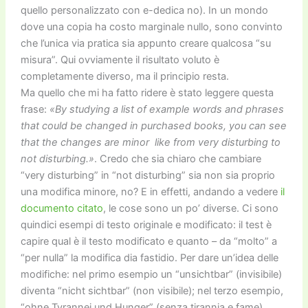
quello personalizzato con e-dedica no). In un mondo
dove una copia ha costo marginale nullo, sono convinto
che l’unica via pratica sia appunto creare qualcosa “su
misura”. Qui ovviamente il risultato voluto è
completamente diverso, ma il principio resta.
Ma quello che mi ha fatto ridere è stato leggere questa
frase:
«By studying a list of example words and phrases
that could be changed in purchased books, you can see
that the changes are minor  like from very disturbing to
not disturbing.»
. Credo che sia chiaro che cambiare
“very disturbing” in “not disturbing” sia non sia proprio
una modifica minore, no? E in effetti, andando a vedere
il
documento citato
, le cose sono un po’ diverse. Ci sono
quindici esempi di testo originale e modificato: il test è
capire qual è il testo modificato e quanto – da “molto” a
“per nulla” la modifica dia fastidio. Per dare un’idea delle
modifiche: nel primo esempio un “unsichtbar” (invisibile)
diventa “nicht sichtbar” (non visibile); nel terzo esempio,
“ohne Tyrannei und Hunger” (senza tirannia e fame)