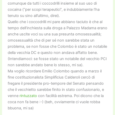
comunque da tutti i coccodrilli insieme al suo uso di
cocaina (“per scopi terapeutici”, e indubbiamente l’ha
tenuto su sino all’ultimo, direi).
Quello che i coccodrilli mi pare abbiano taciuto è che al
tempo dell’inchiesta sulla droga a Palazzo Madama erano
anche uscite voci su una sua presunta omosessualità;
omosessualità che di per sé non sarebbe stata un
problema, se non fosse che Colombo è stato un notabile
della vecchia DC e questo non andava affatto bene.
(Intendiamoci: se fosse stato un notabile del vecchio PCI
non sarebbe andato bene lo stesso, mi sa).
Ma voglio ricordare Emilio Colombo quando a marzo il
fine costituzionalista Simplificius Calderoli cercò di
fregare il presidente pro-tempore del Senato pensando
che il vecchietto sarebbe finito in stato confusionario, e
venne
rintuzzato
con facilità estrema. Poi dicono che la
coca non fa bene :-) (beh, ovviamente ci vuole robba
bbuona, mi sa)