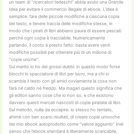
un team di “ricercatori tedeschi” abbia avuto una Grande
Idea per evitare il commercio illegale di ebook. L’idea è
semplice: fare delle piccole modifiche a ciascuna copia
del testo, e tenere traccia delle modifiche stesse, in
modo che i pirati di libri abbiano paura di essere pescati
perché ogni copia è tracciabile. Numericamente
parlando, il conto è presto fatto: basta avere venti
modifiche possibili per ottenere più di un milione di
“copie uniche”.
Sul merito io ho dei grossi dubbi: in questo modo forse
blocchi lo spacciatore di libri per lucro, ma a chi si
scambia il testo con gli amici ovviamente la cosa non
farà né caldo né freddo. Ma magari questo significa che
gli editori sanno cose che io non so, e che esistono
davvero questi mercati nascosti di copie piratate di libri.
Sul metodo, nulla da eccepire: io stesso ho tentato,
ahimè con ben scarsi risultati, di creare copie univoche
del mio ebook autoprodotto come “valore aggiunto” (nel
senso che l’ebook standard è liberamente scaricabile,