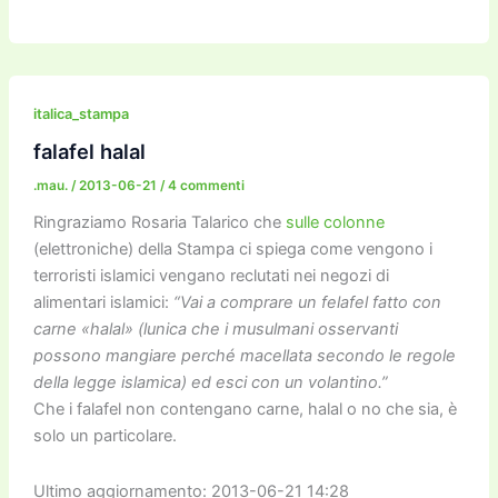
a
w
m
m
a
el
o
n
o
c
itt
ai
ai
st
e
p
k
n
e
er
l
l
o
gr
y
e
di
b
d
a
Li
dI
vi
italica_stampa
o
o
m
n
n
di
falafel halal
o
n
k
.mau.
/
2013-06-21
/
4 commenti
k
Ringraziamo Rosaria Talarico che
sulle colonne
(elettroniche) della Stampa ci spiega come vengono i
terroristi islamici vengano reclutati nei negozi di
alimentari islamici:
“Vai a comprare un felafel fatto con
carne «halal» (lunica che i musulmani osservanti
possono mangiare perché macellata secondo le regole
della legge islamica) ed esci con un volantino.”
Che i falafel non contengano carne, halal o no che sia, è
solo un particolare.
Ultimo aggiornamento: 2013-06-21 14:28