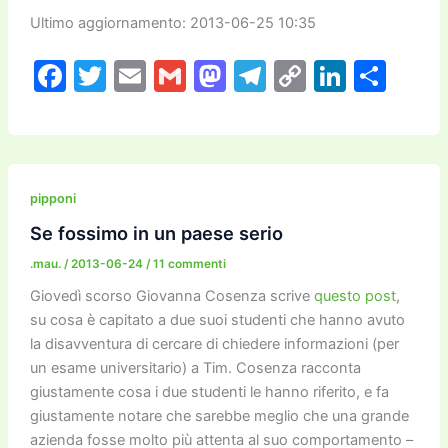
Ultimo aggiornamento: 2013-06-25 10:35
F
T
E
G
M
T
C
Li
C
a
w
m
m
a
el
o
n
o
c
itt
ai
ai
st
e
p
k
n
e
er
l
l
o
gr
y
e
di
b
d
a
Li
dI
vi
pipponi
o
o
m
n
n
di
Se fossimo in un paese serio
o
n
k
.mau.
/
2013-06-24
/
11 commenti
k
Giovedì scorso Giovanna Cosenza scrive
questo post
,
su cosa è capitato a due suoi studenti che hanno avuto
la disavventura di cercare di chiedere informazioni (per
un esame universitario) a Tim. Cosenza racconta
giustamente cosa i due studenti le hanno riferito, e fa
giustamente notare che sarebbe meglio che una grande
azienda fosse molto più attenta al suo comportamento –