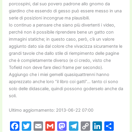
porcospini, dal suo povero padrone allo gnomo da
giardino che essendo di gesso può essere messo in una
serie di posizioni incongrue ma plausibili.
Io continuo a pensare che siano più divertenti i video,
perché non è possibile riprendere bene un gatto con
immagini statiche; in questo caso, però, c’è un valore
aggiunto dato sia dal colore che vivacizza sicuramente le
grandi tavole che dallo stile di riempimento delle pagine
che è completamente diverso (e ci credo, visto che
Tofield non deve fare dieci frame per secondo).
Aggiungo che i miei gemelli quasiquattrenni hanno
apprezzato anche loro “il libro coi gatti”… tanto ci sono
solo delle didascalie, quindi possono goderselo anche da
soli.
Ultimo aggiornamento: 2013-06-22 07:00
F
T
E
G
M
T
C
Li
C