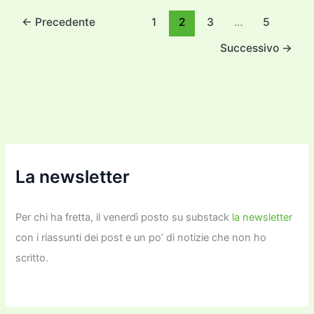
o
o
m
n
n
di
←
Precedente
1
2
3
…
5
o
n
k
Successivo
→
k
La newsletter
Per chi ha fretta, il venerdì posto su substack
la newsletter
con i riassunti dei post e un po’ di notizie che non ho
scritto.