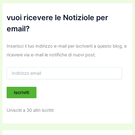
vuoi ricevere le Notiziole per
email?
Inserisci il tuo indirizzo e-mail per iscriverti a questo blog, e
ricevere via e-mail le notifiche di nuovi post.
I
n
d
i
Iscriviti
r
i
z
Unisciti a 30 altri iscritti
z
o
e
m