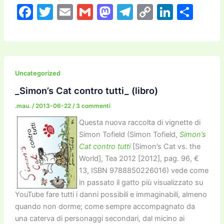
F
T
E
G
M
T
C
Li
C
a
w
m
m
a
el
o
n
o
c
itt
ai
ai
st
e
p
k
n
e
er
l
l
o
gr
y
e
di
b
d
a
Li
dI
vi
Uncategorized
o
o
m
n
n
di
_Simon’s Cat contro tutti_ (libro)
o
n
k
.mau.
/
2013-06-22
/
3 commenti
k
Questa nuova raccolta di vignette di
Simon Tofield (Simon Tofield,
Simon’s
Cat contro tutti
[Simon’s Cat vs. the
World], Tea 2012 [2012], pag. 96, €
13, ISBN 9788850226016) vede come
in passato il gatto più visualizzato su
YouTube fare tutti i danni possibili e immaginabili, almeno
quando non dorme; come sempre accompagnato da
una caterva di personaggi secondari, dal micino ai