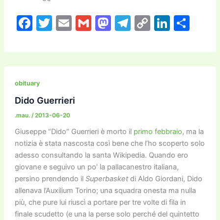
F
T
E
G
M
T
C
Li
C
a
w
m
m
a
el
o
n
o
c
itt
ai
ai
st
e
p
k
n
e
er
l
l
o
gr
y
e
di
b
d
a
Li
dI
vi
obituary
o
o
m
n
n
di
Dido Guerrieri
o
n
k
.mau.
/
2013-06-20
k
Giuseppe “Dido” Guerrieri è morto il
primo febbraio
, ma la
notizia è stata nascosta così bene che l’ho scoperto solo
adesso consultando la santa Wikipedia. Quando ero
giovane e seguivo un po’ la pallacanestro italiana,
persino prendendo il
Superbasket
di Aldo Giordani, Dido
allenava l’Auxilium Torino; una squadra onesta ma nulla
più, che pure lui riuscì a portare per tre volte di fila in
finale scudetto (e una la perse solo perché del quintetto