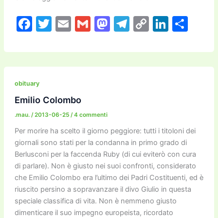
F
T
E
G
M
T
C
Li
C
a
w
m
m
a
el
o
n
o
c
itt
ai
ai
st
e
p
k
n
e
er
l
l
o
gr
y
e
di
b
d
a
Li
dI
vi
obituary
o
o
m
n
n
di
Emilio Colombo
o
n
k
.mau.
/
2013-06-25
/
4 commenti
k
Per morire ha scelto il giorno peggiore: tutti i titoloni dei
giornali sono stati per la condanna in primo grado di
Berlusconi per la faccenda Ruby (di cui eviterò con cura
di parlare). Non è giusto nei suoi confronti, considerato
che Emilio Colombo era l’ultimo dei Padri Costituenti, ed è
riuscito persino a sopravanzare il divo Giulio in questa
speciale classifica di vita. Non è nemmeno giusto
dimenticare il suo impegno europeista, ricordato