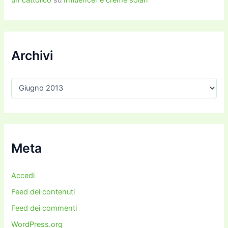
Archivi
A
r
c
h
i
v
i
Meta
Accedi
Feed dei contenuti
Feed dei commenti
WordPress.org