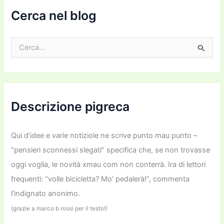
a
i
Cerca nel blog
l
C
e
r
c
a
:
Descrizione pigreca
Qui d’idee e varie notiziole ne scrive punto mau punto –
“pensieri sconnessi slegati” specifica che, se non trovasse
oggi voglia, le novità xmau com non conterrà. Ira di lettori
frequenti: “volle bicicletta? Mo’ pedalerà!”, commenta
l’indignato anonimo.
(grazie a marco b rossi per il testo!)