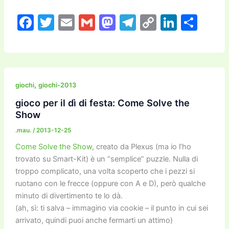
F
T
E
G
M
T
C
Li
C
a
w
m
m
a
el
o
n
o
c
itt
ai
ai
st
e
p
k
n
e
er
l
l
o
gr
y
e
di
b
d
a
Li
dI
vi
,
giochi
giochi-2013
o
o
m
n
n
di
gioco per il dì di festa: Come Solve the
Show
o
n
k
.mau.
/
2013-12-25
k
Come Solve the Show
, creato da Plexus (ma io l’ho
trovato su Smart-Kit) è un “semplice” puzzle. Nulla di
troppo complicato, una volta scoperto che i pezzi si
ruotano con le frecce (oppure con A e D), però qualche
minuto di divertimento te lo dà.
(ah, sì: ti salva – immagino via cookie – il punto in cui sei
arrivato, quindi puoi anche fermarti un attimo)