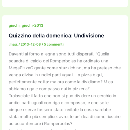
c
itt
ai
ai
st
e
p
k
n
e
er
l
l
o
gr
y
e
di
b
d
a
Li
dI
vi
,
giochi
giochi-2013
o
o
m
n
n
di
Quizzino della domenica: Undivisione
o
n
k
.mau.
/
2013-12-08
/
5 commenti
k
Davanti al forno a legna sono tutti disperati. “Quella
squadra di calcio dei Romperbolas ha ordinato una
MegaPizzaGigante come stuzzichino, ma ha preteso che
venga divisa in undici parti uguali. La pizza è qui,
perfettamente cotta: ma ora come la dividiamo? Mica
abbiamo riga e compasso qui in pizzeria!”
Tralasciate il fatto che non si può dividere un cerchio in
undici parti uguali con riga e compasso, e che se le
cinque riserve fossero state invitate la cosa sarebbe
stata molto più semplice: avreste un’idea di come riuscire
ad accontentare i Romperbolas?