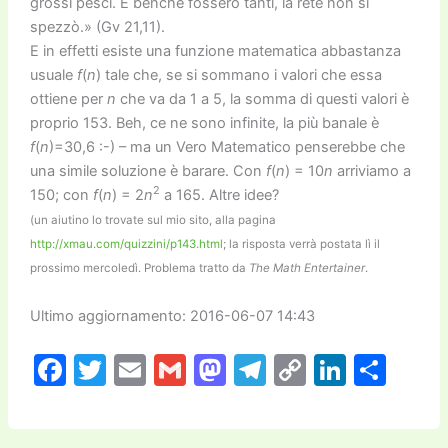
grossi pesci. E benché fossero tanti, la rete non si
spezzò.» (Gv 21,11).
E in effetti esiste una funzione matematica abbastanza
usuale
f
(
n
) tale che, se si sommano i valori che essa
ottiene per
n
che va da 1 a 5, la somma di questi valori è
proprio 153. Beh, ce ne sono infinite, la più banale è
f
(
n
)=30,6 :-) – ma un Vero Matematico penserebbe che
una simile soluzione è barare. Con
f
(
n
) = 10
n
arriviamo a
2
150; con
f
(
n
) = 2
n
a 165. Altre idee?
(un aiutino lo trovate sul mio sito, alla pagina
http://xmau.com/quizzini/p143.html
; la risposta verrà postata lì il
prossimo mercoledì. Problema tratto da
The Math Entertainer
.
Ultimo aggiornamento: 2016-06-07 14:43
F
T
E
G
M
T
C
Li
C
a
w
m
m
a
el
o
n
o
c
itt
ai
ai
st
e
p
k
n