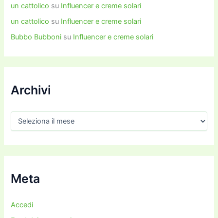
un cattolico
su
Influencer e creme solari
un cattolico
su
Influencer e creme solari
Bubbo Bubboni
su
Influencer e creme solari
Archivi
A
r
c
h
i
v
i
Meta
Accedi