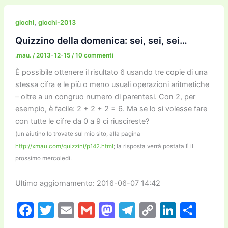
e
er
l
l
o
gr
y
e
di
b
d
a
Li
dI
vi
,
giochi
giochi-2013
o
o
m
n
n
di
Quizzino della domenica: sei, sei, sei…
o
n
k
.mau.
/
2013-12-15
/
10 commenti
k
È possibile ottenere il risultato 6 usando tre copie di una
stessa cifra e le più o meno usuali operazioni aritmetiche
– oltre a un congruo numero di parentesi. Con 2, per
esempio, è facile: 2 + 2 + 2 = 6. Ma se lo si volesse fare
con tutte le cifre da 0 a 9 ci riuscireste?
(un aiutino lo trovate sul mio sito, alla pagina
http://xmau.com/quizzini/p142.html
; la risposta verrà postata lì il
prossimo mercoledì.
Ultimo aggiornamento: 2016-06-07 14:42
F
T
E
G
M
T
C
Li
C
a
w
m
m
a
el
o
n
o