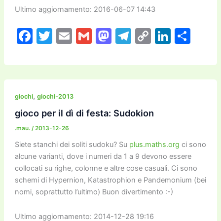
Ultimo aggiornamento: 2016-06-07 14:43
F
T
E
G
M
T
C
Li
C
a
w
m
m
a
el
o
n
o
c
itt
ai
ai
st
e
p
k
n
e
er
l
l
o
gr
y
e
di
b
d
a
Li
dI
vi
,
giochi
giochi-2013
o
o
m
n
n
di
gioco per il dì di festa: Sudokion
o
n
k
.mau.
/
2013-12-26
k
Siete stanchi dei soliti sudoku? Su
plus.maths.org
ci sono
alcune varianti, dove i numeri da 1 a 9 devono essere
collocati su righe, colonne e altre cose casuali. Ci sono
schemi di Hypernion, Katastrophion e Pandemonium (bei
nomi, soprattutto l’ultimo) Buon divertimento :-)
Ultimo aggiornamento: 2014-12-28 19:16