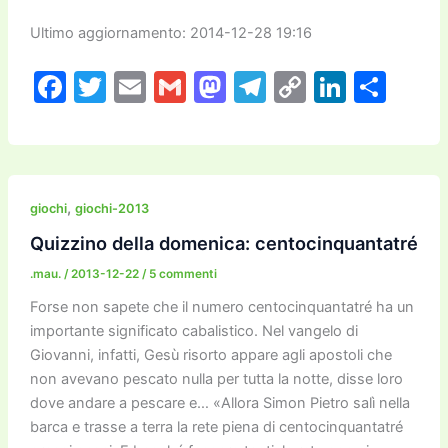
Ultimo aggiornamento: 2014-12-28 19:16
F
T
E
G
M
T
C
Li
C
a
w
m
m
a
el
o
n
o
c
itt
ai
ai
st
e
p
k
n
e
er
l
l
o
gr
y
e
di
b
d
a
Li
dI
vi
,
giochi
giochi-2013
o
o
m
n
n
di
Quizzino della domenica: centocinquantatré
o
n
k
.mau.
/
2013-12-22
/
5 commenti
k
Forse non sapete che il numero centocinquantatré ha un
importante significato cabalistico. Nel vangelo di
Giovanni, infatti, Gesù risorto appare agli apostoli che
non avevano pescato nulla per tutta la notte, disse loro
dove andare a pescare e… «Allora Simon Pietro salì nella
barca e trasse a terra la rete piena di centocinquantatré