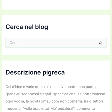
o
e
m
a
i
Cerca nel blog
l
C
e
r
c
a
:
Descrizione pigreca
Qui d’idee e varie notiziole ne scrive punto mau punto –
“pensieri sconnessi slegati” specifica che, se non trovasse
oggi voglia, le novità xmau com non conterrà. Ira di lettori
frequenti: “volle bicicletta? Mo’ pedalerà!”, commenta