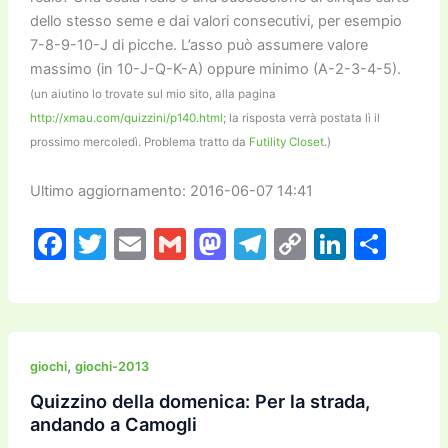
dello stesso seme e dai valori consecutivi, per esempio
7-8-9-10-J di picche. L’asso può assumere valore
massimo (in 10-J-Q-K-A) oppure minimo (A-2-3-4-5).
(un aiutino lo trovate sul mio sito, alla pagina
http://xmau.com/quizzini/p140.html
; la risposta verrà postata lì il
prossimo mercoledì. Problema tratto da
Futility Closet
.)
Ultimo aggiornamento: 2016-06-07 14:41
F
T
E
G
M
T
C
Li
C
a
w
m
m
a
el
o
n
o
c
itt
ai
ai
st
e
p
k
n
e
er
l
l
o
gr
y
e
di
b
d
a
Li
dI
vi
,
giochi
giochi-2013
o
o
m
n
n
di
Quizzino della domenica: Per la strada,
andando a Camogli
o
n
k