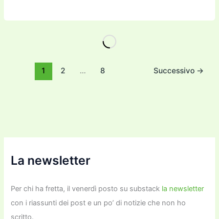
a
w
m
m
a
el
o
n
o
c
itt
ai
ai
st
e
p
k
n
e
er
l
l
o
gr
y
e
di
b
d
a
Li
dI
vi
o
o
m
n
n
di
1
2
…
8
Successivo
→
o
n
k
k
La newsletter
Per chi ha fretta, il venerdì posto su substack
la newsletter
con i riassunti dei post e un po’ di notizie che non ho
scritto.