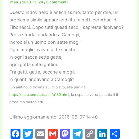
.mau.
/
2013-11-24
/
6 commenti
k
Questo indovinello è antichissimo: tanto per dire, un
problema simile appare addirittura nel Liber Abaci di
Fibonacci. Dopo tutti questi secoli, sapreste risolverlo?
Per la strada, andando a Camogli,
incrociai un uomo con sette mogli.
Ogni moglie aveva sette sacche,
in ogni sacca sette gatte,
ogni gatta sette gattini.
Fra gatti, gatte, sacche e mogli,
in quanti andavano a Camogli?
(un aiutino lo trovate sul mio sito, alla pagina
http://xmau.com/quizzini/p139.html
; la risposta verrà postata lì il
prossimo mercoledì.
Ultimo aggiornamento: 2016-06-07 14:40
F
T
E
G
M
T
C
Li
C