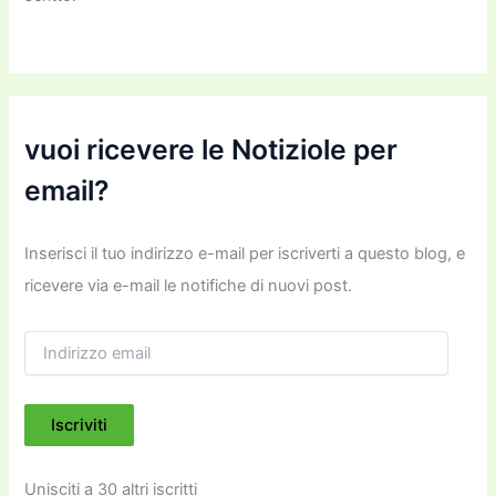
vuoi ricevere le Notiziole per
email?
Inserisci il tuo indirizzo e-mail per iscriverti a questo blog, e
ricevere via e-mail le notifiche di nuovi post.
I
n
d
i
Iscriviti
r
i
z
Unisciti a 30 altri iscritti
z