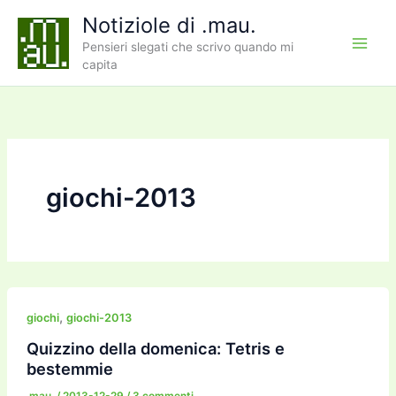
Vai
Notiziole di .mau.
al
Pensieri slegati che scrivo quando mi
contenuto
capita
giochi-2013
,
giochi
giochi-2013
Quizzino della domenica: Tetris e
bestemmie
.mau.
/
2013-12-29
/
3 commenti