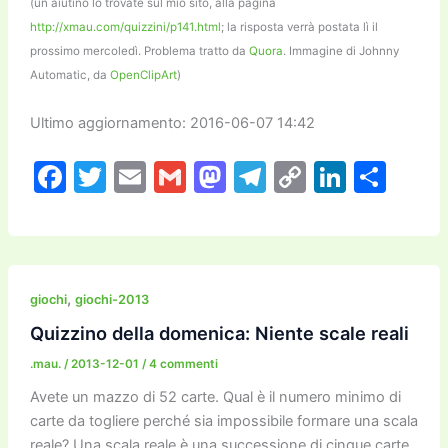
(un aiutino lo trovate sul mio sito, alla pagina
http://xmau.com/quizzini/p141.html
; la risposta verrà postata lì il
prossimo mercoledì. Problema tratto da
Quora
. Immagine di Johnny
Automatic, da
OpenClipArt
)
Ultimo aggiornamento: 2016-06-07 14:42
F
T
E
G
M
T
C
Li
C
a
w
m
m
a
el
o
n
o
c
itt
ai
ai
st
e
p
k
n
e
er
l
l
o
gr
y
e
di
b
d
a
Li
dI
vi
,
giochi
giochi-2013
o
o
m
n
n
di
Quizzino della domenica: Niente scale reali
o
n
k
.mau.
/
2013-12-01
/
4 commenti
k
Avete un mazzo di 52 carte. Qual è il numero minimo di
carte da togliere perché sia impossibile formare una scala
reale? Una scala reale è una successione di cinque carte