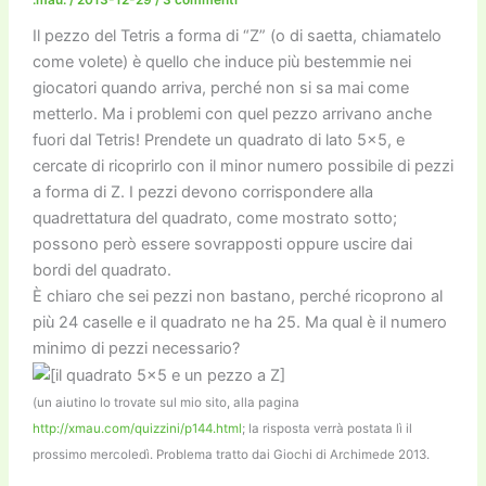
Il pezzo del Tetris a forma di “Z” (o di saetta, chiamatelo
come volete) è quello che induce più bestemmie nei
giocatori quando arriva, perché non si sa mai come
metterlo. Ma i problemi con quel pezzo arrivano anche
fuori dal Tetris! Prendete un quadrato di lato 5×5, e
cercate di ricoprirlo con il minor numero possibile di pezzi
a forma di Z. I pezzi devono corrispondere alla
quadrettatura del quadrato, come mostrato sotto;
possono però essere sovrapposti oppure uscire dai
bordi del quadrato.
È chiaro che sei pezzi non bastano, perché ricoprono al
più 24 caselle e il quadrato ne ha 25. Ma qual è il numero
minimo di pezzi necessario?
(un aiutino lo trovate sul mio sito, alla pagina
http://xmau.com/quizzini/p144.html
; la risposta verrà postata lì il
prossimo mercoledì. Problema tratto dai Giochi di Archimede 2013.