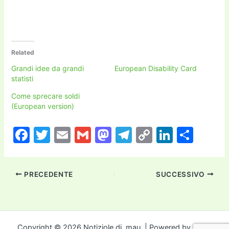
Related
Grandi idee da grandi
European Disability Card
statisti
Come sprecare soldi
(European version)
F
T
E
G
M
T
C
Li
C
a
w
m
m
a
el
o
n
o
c
itt
ai
ai
st
e
p
k
n
PRECEDENTE
SUCCESSIVO
e
er
l
l
o
gr
y
e
di
b
d
a
Li
dI
vi
o
o
m
n
n
di
Copyright © 2026 Notiziole di .mau. | Powered by
Tema