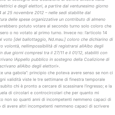
lettrici e degli elettori, a partire dal ventunesimo giorno
 4 al 25 novembre 2012 – nelle sedi stabilite dal
ura delle spese organizzative un contributo di almeno
Avrebbero potuto votare al secondo turno solo coloro che
sero o no votato al primo turno. Invece no: l’articolo 14
l voto [del ballottaggio, Nd.mau.] coloro che dichiarino di
 volontà, nellimpossibilità di registrarsi allAlbo degli
 due giorni compresi tra il 27/11 e il 01/12, stabiliti con
ivano lAppello pubblico in sostegno della Coalizione di
scrivano allAlbo degli elettori»
.
rte una gabola”: principio che poteva avere senso se non ci
ni validità viste le tre settimane di finestra temporale
 subito chi è pronto a cercare di scassinare l’ingresso; e la
uela di circolari e controcircolari che per quanto mi
uto non so quanti anni di incompetenti nemmeno capaci di
mo di avere altri incompetenti nemmeno capaci di scrivere