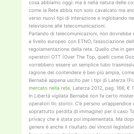
cosa abbiamo oggi: ma è nella natura delle cos
come la Rete abbia non solo cavalcato ma an
verso nuovi tipi di interazione e inglobando ne
televisione alle telecomunicazioni.
Parlando di telecomunicazioni, non dovrebbe es
a livello europeo con ETNO, l’associazione dell
regolamentazione della rete. Quello che in gene
operatori OTT (Over The Top, quelli come Goog
vorrebbero essere un semplice tubo trasmissivo 
ragione del contendere è ben più ampia, come 
Bernabè appena uscito per i tipi di Laterza (
mercato nella rete
, Laterza 2012, pag. 166, 
In
Libertà vigilata
Bernabè non fa certo mistero
operatori tlc storici. C’è persino un’appendice
soprattutto perdita di immagine) per il caso Tav
privacy che è stata poi implementata. Ma dop
genere è anche il risultato dei vincoli legislat