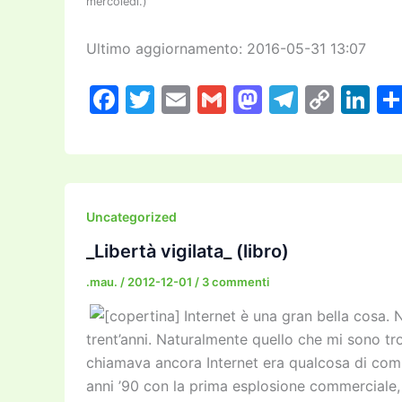
mercoledì.)
Ultimo aggiornamento: 2016-05-31 13:07
F
T
E
G
M
T
C
Li
a
w
m
m
a
el
o
n
c
itt
ai
ai
st
e
p
k
e
er
l
l
o
gr
y
e
b
d
a
Li
dI
Uncategorized
o
o
m
n
n
_Libertà vigilata_ (libro)
o
n
k
.mau.
/
2012-12-01
/
3 commenti
k
Internet è una gran bella cosa. 
trent’anni. Naturalmente quello che mi sono trov
chiamava ancora Internet era qualcosa di comp
anni ’90 con la prima esplosione commerciale, 