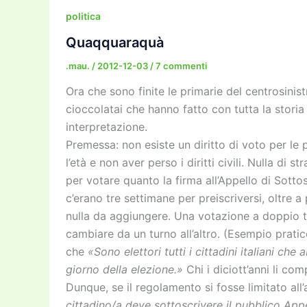
b
d
a
Li
dI
politica
o
o
m
n
n
Quaqquaraquà
o
n
k
.mau.
/
2012-12-03
/
7 commenti
k
Ora che sono finite le primarie del centrosinis
cioccolatai che hanno fatto con tutta la storia
interpretazione.
Premessa: non esiste un diritto di voto per le p
l’età e non aver perso i diritti civili. Nulla di 
per votare quanto la firma all’Appello di Sottoscr
c’erano tre settimane per preiscriversi, oltre 
nulla da aggiungere. Una votazione a doppio 
cambiare da un turno all’altro. (Esempio prati
che
«Sono elettori tutti i cittadini italiani ch
giorno della elezione.»
Chi i diciott’anni li com
Dunque, se il regolamento si fosse limitato al
cittadino/a deve sottoscrivere il pubblico Appel