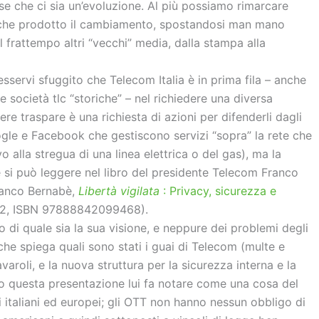
e che ci sia un’evoluzione. Al più possiamo rimarcare
che prodotto il cambiamento, spostandosi man mano
l frattempo altri “vecchi” media, dalla stampa alla
servi sfuggito che Telecom Italia è in prima fila – anche
e società tlc “storiche” – nel richiedere una diversa
re traspare è una richiesta di azioni per difenderli dagli
le e Facebook che gestiscono servizi “sopra” la rete che
alla stregua di una linea elettrica o del gas), ma la
si può leggere nel libro del presidente Telecom Franco
Franco Bernabè,
Libertà vigilata
: Privacy, sicurezza e
€ 12, ISBN 97888842099468).
 di quale sia la sua visione, e neppure dei problemi degli
 che spiega quali sono stati i guai di Telecom (multe e
aroli, e la nuova struttura per la sicurezza interna e la
o questa presentazione lui fa notare come una cosa del
ivi italiani ed europei; gli OTT non hanno nessun obbligo di