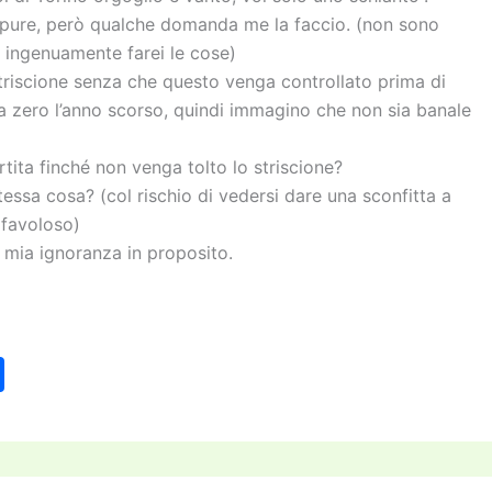
neppure, però qualche domanda me la faccio. (non sono
 ingenuamente farei le cose)
striscione senza che questo venga controllato prima di
to da zero l’anno scorso, quindi immagino che non sia banale
rtita finché non venga tolto lo striscione?
tessa cosa? (col rischio di vedersi dare una sconfitta a
 favoloso)
mia ignoranza in proposito.
C
o
n
di