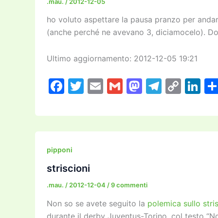
.mau.
/
2012-12-05
ho voluto aspettare la pausa pranzo per andare 
(anche perché ne avevano 3, diciamocelo). Do
Ultimo aggiornamento: 2012-12-05 19:21
F
T
E
G
M
T
C
Li
a
w
m
m
a
el
o
n
c
itt
ai
ai
st
e
p
k
e
er
l
l
o
gr
y
e
b
d
a
Li
dI
pipponi
o
o
m
n
n
striscioni
o
n
k
.mau.
/
2012-12-04
/
9 commenti
k
Non so se avete seguito la
polemica sullo stri
durante il derby Juventus-Torino, col testo “No