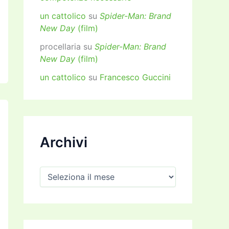
un cattolico
su
Spider-Man: Brand
New Day
(film)
procellaria
su
Spider-Man: Brand
New Day
(film)
un cattolico
su
Francesco Guccini
Archivi
A
r
c
h
i
v