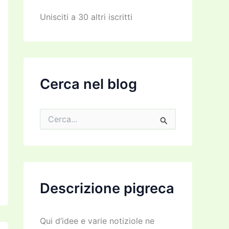
z
z
Unisciti a 30 altri iscritti
o
e
m
a
i
l
Cerca nel blog
C
e
r
c
a
:
Descrizione pigreca
Qui d’idee e varie notiziole ne