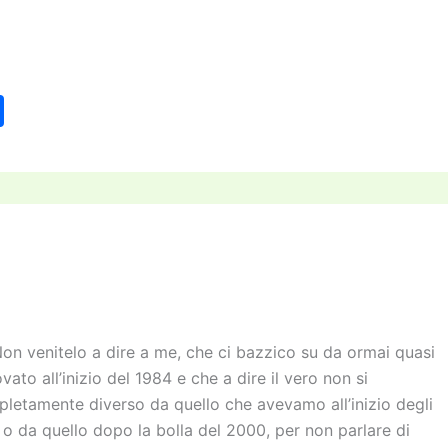
C
o
n
di
vi
di
Non venitelo a dire a me, che ci bazzico su da ormai quasi
ato all’inizio del 1984 e che a dire il vero non si
letamente diverso da quello che avevamo all’inizio degli
o da quello dopo la bolla del 2000, per non parlare di