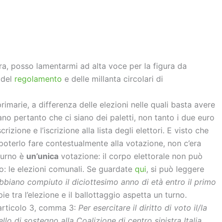
vi
di
tra, posso lamentarmi ad alta voce per la figura da
 del
regolamento
e delle millanta circolari di
rimarie, a differenza delle elezioni nelle quali basta avere
strano pertanto che ci siano dei paletti, non tanto i due euro
izione e l’iscrizione alla lista degli elettori. E visto che
a poterlo fare contestualmente alla votazione, non c’era
turno è
un’unica
votazione: il corpo elettorale non può
co: le elezioni comunali. Se guardate
qui
, si può leggere
e abbiano compiuto il diciottesimo anno di età entro il primo
pie tra l’elezione e il ballottaggio aspetta un turno.
l’articolo 3, comma 3:
Per esercitare il diritto di voto il/la
lo di sostegno alla Coalizione di centro sinistra Italia