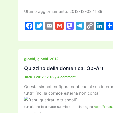
Ultimo aggiornamento: 2012-12-03 11:39
F
T
E
G
M
T
C
Li
a
w
m
m
a
el
o
n
c
itt
ai
ai
st
e
p
k
e
er
l
l
o
gr
y
e
b
d
a
Li
dI
,
giochi
giochi-2012
o
o
m
n
n
Quizzino della domenica: Op-Art
o
n
k
.mau.
/
2012-12-02
/
4 commenti
k
Questa simpatica figura contiene al suo interno
tutti? (no, la cornice esterna non conta!)
(un aiutino lo trovate sul mio sito, alla pagina
http://xmau