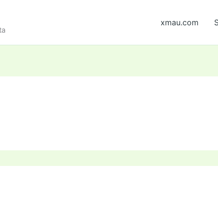
xmau.com
S
ta