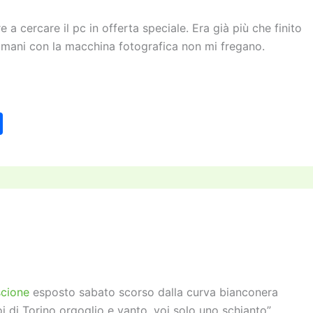
a cercare il pc in offerta speciale. Era già più che finito
mani con la macchina fotografica non mi fregano.
C
o
n
di
vi
di
scione
esposto sabato scorso dalla curva bianconera
i di Torino orgoglio e vanto, voi solo uno schianto”.