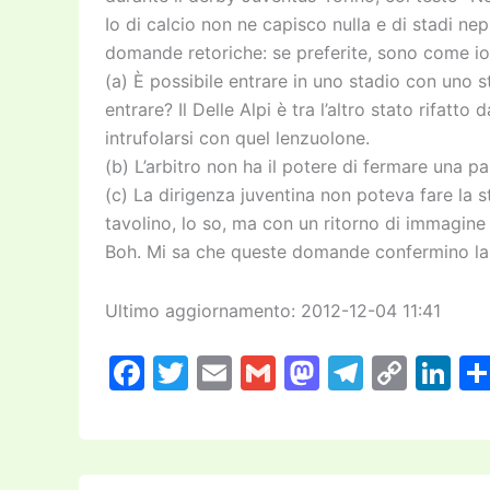
Io di calcio non ne capisco nulla e di stadi 
domande retoriche: se preferite, sono come io
(a) È possibile entrare in uno stadio con uno 
entrare? Il Delle Alpi è tra l’altro stato rifat
intrufolarsi con quel lenzuolone.
(b) L’arbitro non ha il potere di fermare una pa
(c) La dirigenza juventina non poteva fare la s
tavolino, lo so, ma con un ritorno di immagine
Boh. Mi sa che queste domande confermino la 
Ultimo aggiornamento: 2012-12-04 11:41
F
T
E
G
M
T
C
Li
a
w
m
m
a
el
o
n
c
itt
ai
ai
st
e
p
k
e
er
l
l
o
gr
y
e