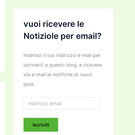
vuoi ricevere le
Notiziole per email?
Inserisci il tuo indirizzo e-mail per
iscriverti a questo blog, e ricevere
via e-mail le notifiche di nuovi
post.
I
n
d
i
r
Iscriviti
i