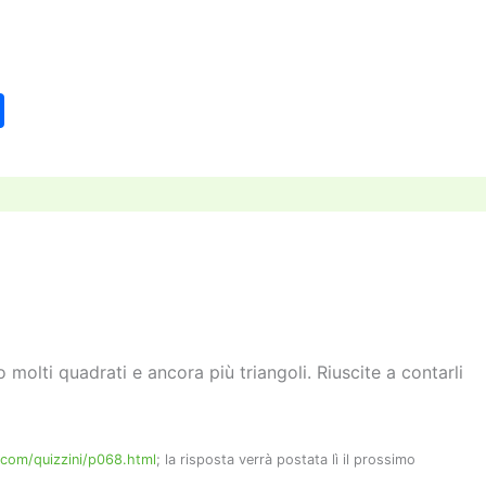
C
o
n
di
vi
di
 molti quadrati e ancora più triangoli. Riuscite a contarli
.com/quizzini/p068.html
; la risposta verrà postata lì il prossimo