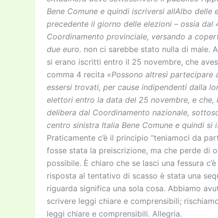
Bene Comune e quindi iscriversi allAlbo delle e
precedente il giorno delle elezioni – ossia dal
Coordinamento provinciale, versando a copert
due euro.
non ci sarebbe stato nulla di male. 
si erano iscritti entro il 25 novembre, che aves
comma 4 recita
«Possono altresì partecipare a
essersi trovati, per cause indipendenti dalla loro
elettori entro la data del 25 novembre, e che, in
delibera dal Coordinamento nazionale, sottoscr
centro sinistra Italia Bene Comune e quindi si i
Praticamente c’è il principio “teniamoci da pa
fosse stata la preiscrizione, ma che perde di og
possibile. È chiaro che se lasci una fessura c’è
risposta al tentativo di scasso è stata una seq
riguarda significa una sola cosa. Abbiamo av
scrivere leggi chiare e comprensibili; rischia
leggi chiare e comprensibili. Allegria.