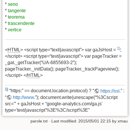
*
seno
*
tangente
*
teorema
*
trascendente
*
vertice
1)
<
HTML
> <script type=“text/javascript”> var gaJsHost =
;
</script> <script type=“text/javascript”> var pageTracker =
_gat._getTracker(“UA-6855693-2”);
pageTracker._initData(); pageTracker._trackPageview();
</script> </
HTML
>
1)
“https:” == document.location.protocol) ? “
https://ssl
.” :
“
http://www
.”); document.write(unescape(“%3Cscript
src='” + gaJsHost + “google-analytics.com/ga.js'
type='text/javascript'%3E%3C/script%3E”
parole.txt
· Last modified:
2015/05/01 22:15
by
xmau