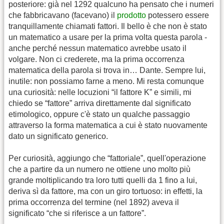
posteriore: già nel 1292 qualcuno ha pensato che i numeri
che fabbricavano (facevano) il
prodotto
potessero essere
tranquillamente chiamati fattori. Il bello è che non è stato
un matematico a usare per la prima volta questa parola -
anche perché nessun matematico avrebbe usato il
volgare. Non ci crederete, ma la prima occorrenza
matematica della parola si trova in… Dante. Sempre lui,
inutile: non possiamo farne a meno. Mi resta comunque
una curiosità: nelle locuzioni “il fattore K” e simili, mi
chiedo se “fattore” arriva direttamente dal significato
etimologico, oppure c'è stato un qualche passaggio
attraverso la forma matematica a cui è stato nuovamente
dato un significato generico.
Per curiosità, aggiungo che “fattoriale”, quell'operazione
che a partire da un numero ne ottiene uno molto più
grande moltiplicando tra loro tutti quelli da 1 fino a lui,
deriva sì da fattore, ma con un giro tortuoso: in effetti, la
prima occorrenza del termine (nel 1892) aveva il
significato “che si riferisce a un fattore”.